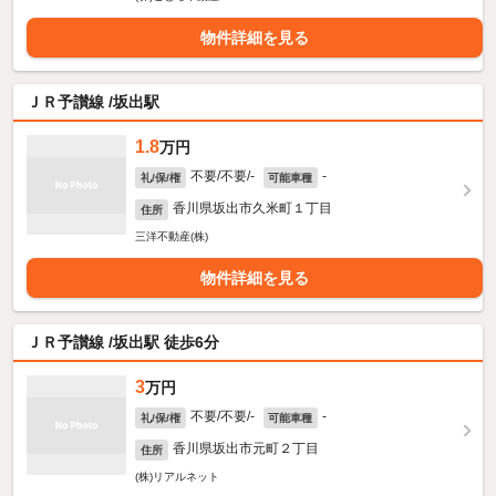
物件詳細を見る
ＪＲ予讃線 /坂出駅
1.8
万円
不要/不要/-
-
礼/保/権
可能車種
香川県坂出市久米町１丁目
住所
三洋不動産(株)
物件詳細を見る
ＪＲ予讃線 /坂出駅 徒歩6分
3
万円
不要/不要/-
-
礼/保/権
可能車種
香川県坂出市元町２丁目
住所
(株)リアルネット