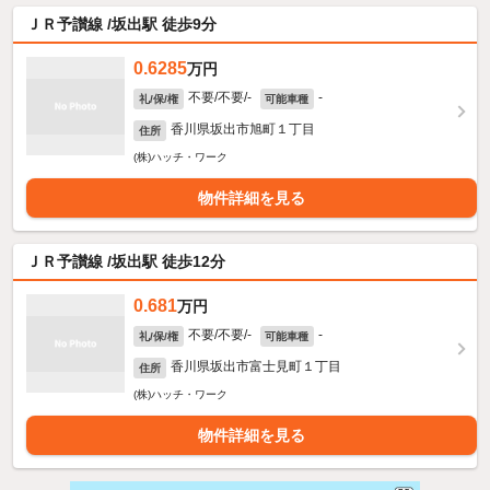
ＪＲ予讃線 /坂出駅 徒歩9分
0.6285
万円
不要/不要/-
-
礼/保/権
可能車種
香川県坂出市旭町１丁目
住所
(株)ハッチ・ワーク
物件詳細を見る
ＪＲ予讃線 /坂出駅 徒歩12分
0.681
万円
不要/不要/-
-
礼/保/権
可能車種
香川県坂出市富士見町１丁目
住所
(株)ハッチ・ワーク
物件詳細を見る