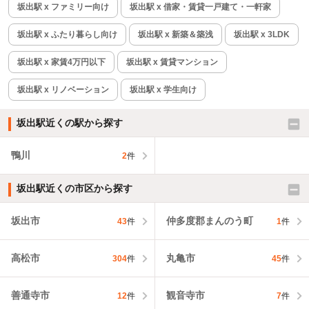
坂出駅 x ファミリー向け
坂出駅 x 借家・賃貸一戸建て・一軒家
坂出駅 x ふたり暮らし向け
坂出駅 x 新築＆築浅
坂出駅 x 3LDK
坂出駅 x 家賃4万円以下
坂出駅 x 賃貸マンション
坂出駅 x リノベーション
坂出駅 x 学生向け
坂出駅近くの駅から探す
鴨川
2
件
坂出駅近くの市区から探す
坂出市
仲多度郡まんのう町
43
件
1
件
高松市
丸亀市
304
件
45
件
善通寺市
観音寺市
12
件
7
件