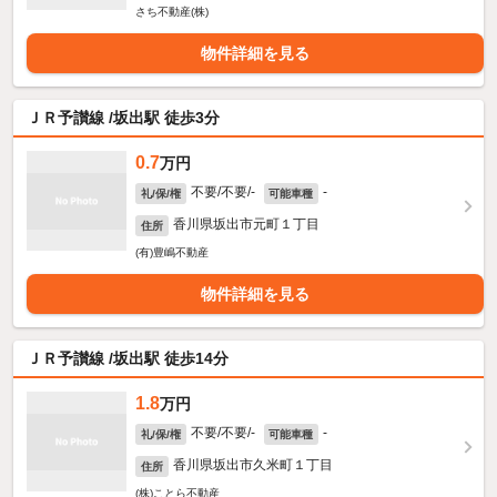
さち不動産(株)
物件詳細を見る
ＪＲ予讃線 /坂出駅 徒歩3分
0.7
万円
不要/不要/-
-
礼/保/権
可能車種
香川県坂出市元町１丁目
住所
(有)豊嶋不動産
物件詳細を見る
ＪＲ予讃線 /坂出駅 徒歩14分
1.8
万円
不要/不要/-
-
礼/保/権
可能車種
香川県坂出市久米町１丁目
住所
(株)ことら不動産