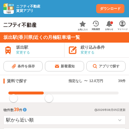
ニフティ不動産
ダウンロード
賃貸アプリ
お知らせ
閲覧履歴
マイページ
お気に入り
坂出駅(香川県)近くの月極駐車場一覧
坂出駅
絞り込み条件
変更する
変更する
条件を保存
新着通知
アプリで探す
賃料で探す
指定なし
〜
12.0万円
39
件
指定した賃料で絞り込む
39
物件数
件
2026年08月05日
更新