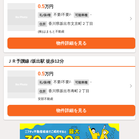
0.5
万円
不要/不要/-
-
礼/保/権
可能車種
香川県坂出市文京町２丁目
住所
(株)はまもと不動産
物件詳細を見る
ＪＲ予讃線 /坂出駅 徒歩12分
0.5
万円
不要/不要/-
-
礼/保/権
可能車種
香川県坂出市寿町２丁目
住所
安部不動産
物件詳細を見る