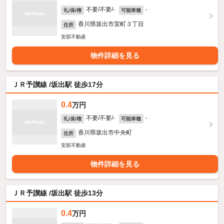
不要/不要/-
-
礼/保/権
可能車種
香川県坂出市室町３丁目
住所
安部不動産
物件詳細を見る
ＪＲ予讃線 /坂出駅 徒歩17分
0.4
万円
不要/不要/-
-
礼/保/権
可能車種
香川県坂出市中央町
住所
安部不動産
物件詳細を見る
ＪＲ予讃線 /坂出駅 徒歩13分
0.4
万円