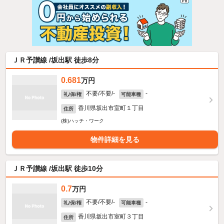
ＪＲ予讃線 /坂出駅 徒歩8分
0.681
万円
不要/不要/-
-
礼/保/権
可能車種
香川県坂出市室町１丁目
住所
(株)ハッチ・ワーク
物件詳細を見る
ＪＲ予讃線 /坂出駅 徒歩10分
0.7
万円
不要/不要/-
-
礼/保/権
可能車種
香川県坂出市室町３丁目
住所