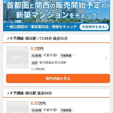
ＪＲ予讃線 /坂出駅 バス26分 徒歩31分
0.3
万円
不要/不要/-
-
礼/保/権
可能車種
香川県坂出市江尻町
住所
フジ開発(株)
物件詳細を見る
ＪＲ予讃線 /坂出駅 徒歩20分
0.33
万円
不要/不要/-
-
礼/保/権
可能車種