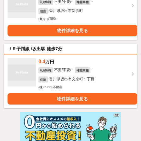
不要/不要/-
-
礼/保/権
可能車種
香川県坂出市新浜町
住所
(有)すず開発
物件詳細を見る
ＪＲ予讃線 /坂出駅 徒歩7分
0.4
万円
不要/不要/-
-
礼/保/権
可能車種
香川県坂出市文京町１丁目
住所
(株)イバラ不動産
物件詳細を見る