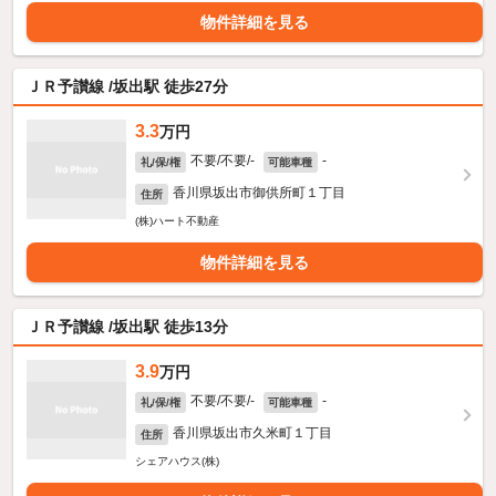
物件詳細を見る
ＪＲ予讃線 /坂出駅 徒歩27分
3.3
万円
不要/不要/-
-
礼/保/権
可能車種
香川県坂出市御供所町１丁目
住所
(株)ハート不動産
物件詳細を見る
ＪＲ予讃線 /坂出駅 徒歩13分
3.9
万円
不要/不要/-
-
礼/保/権
可能車種
香川県坂出市久米町１丁目
住所
シェアハウス(株)