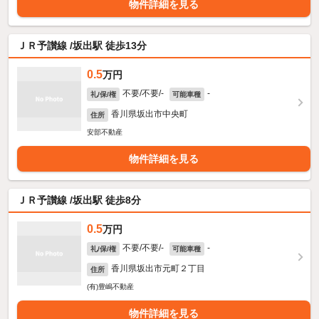
物件詳細を見る
ＪＲ予讃線 /坂出駅 徒歩13分
0.5
万円
不要/不要/-
-
礼/保/権
可能車種
香川県坂出市中央町
住所
安部不動産
物件詳細を見る
ＪＲ予讃線 /坂出駅 徒歩8分
0.5
万円
不要/不要/-
-
礼/保/権
可能車種
香川県坂出市元町２丁目
住所
(有)豊嶋不動産
物件詳細を見る