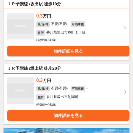
ＪＲ予讃線 /坂出駅 徒歩10分
0.3
万円
不要/不要/-
-
礼/保/権
可能車種
香川県坂出市谷町１丁目
住所
(有)豊嶋不動産
物件詳細を見る
ＪＲ予讃線 /坂出駅 徒歩20分
0.3
万円
不要/不要/-
-
礼/保/権
可能車種
香川県坂出市池園町
住所
(株)藤伸不動産
物件詳細を見る