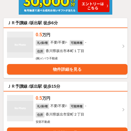
ＪＲ予讃線 /坂出駅 徒歩6分
0.5
万円
不要/不要/-
-
礼/保/権
可能車種
香川県坂出市本町１丁目
住所
(株)イバラ不動産
物件詳細を見る
ＪＲ予讃線 /坂出駅 徒歩15分
0.5
万円
不要/不要/-
-
礼/保/権
可能車種
香川県坂出市室町２丁目
住所
安部不動産