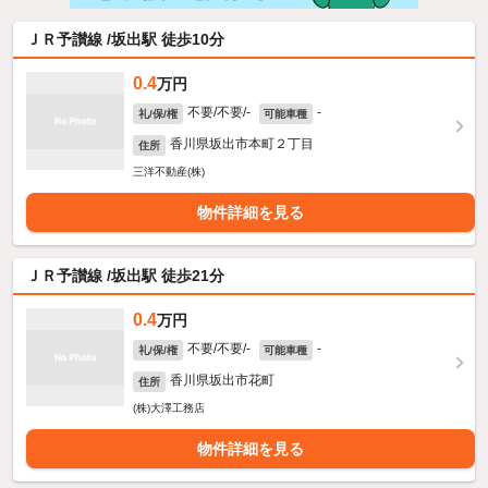
ＪＲ予讃線 /坂出駅 徒歩10分
0.4
万円
不要/不要/-
-
礼/保/権
可能車種
香川県坂出市本町２丁目
住所
三洋不動産(株)
物件詳細を見る
ＪＲ予讃線 /坂出駅 徒歩21分
0.4
万円
不要/不要/-
-
礼/保/権
可能車種
香川県坂出市花町
住所
(株)大澤工務店
物件詳細を見る