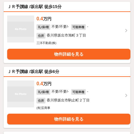
ＪＲ予讃線 /坂出駅 徒歩15分
0.4
万円
不要/不要/-
-
礼/保/権
可能車種
香川県坂出市旭町３丁目
住所
三洋不動産(株)
物件詳細を見る
ＪＲ予讃線 /坂出駅 徒歩6分
0.4
万円
不要/不要/-
-
礼/保/権
可能車種
香川県坂出市駒止町２丁目
住所
(有)宝商事
物件詳細を見る