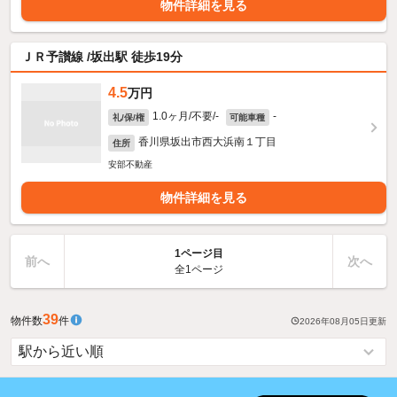
物件詳細を見る
ＪＲ予讃線 /坂出駅 徒歩19分
4.5
万円
1.0ヶ月/不要/-
-
礼/保/権
可能車種
香川県坂出市西大浜南１丁目
住所
安部不動産
物件詳細を見る
1ページ目
前へ
次へ
全1ページ
39
物件数
件
2026年08月05日
更新