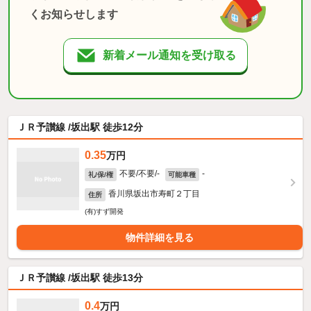
くお知らせします
新着メール通知を受け取る
ＪＲ予讃線 /坂出駅 徒歩12分
0.35
万円
不要/不要/-
-
礼/保/権
可能車種
香川県坂出市寿町２丁目
住所
(有)すず開発
物件詳細を見る
ＪＲ予讃線 /坂出駅 徒歩13分
0.4
万円