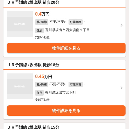
ＪＲ予讃線 /坂出駅 徒歩20分
0.4
万円
不要/不要/-
-
礼/保/権
可能車種
香川県坂出市西大浜南１丁目
住所
安部不動産
物件詳細を見る
ＪＲ予讃線 /坂出駅 徒歩18分
0.45
万円
不要/不要/-
-
礼/保/権
可能車種
香川県坂出市宮下町
住所
安部不動産
物件詳細を見る
ＪＲ予讃線 /坂出駅 徒歩15分