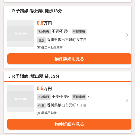
ＪＲ予讃線 /坂出駅 徒歩13分
0.6
万円
不要/不要/-
-
礼/保/権
可能車種
香川県坂出市旭町３丁目
住所
(有)森口不動産商事
物件詳細を見る
ＪＲ予讃線 /坂出駅 徒歩3分
0.6
万円
不要/不要/-
-
礼/保/権
可能車種
香川県坂出市元町１丁目
住所
(有)豊嶋不動産
物件詳細を見る