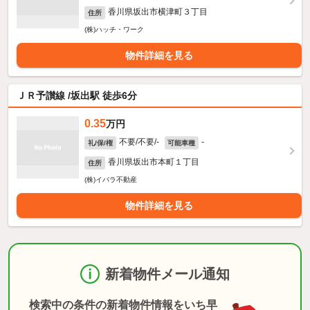
香川県坂出市横津町３丁目
住所
(株)ハッチ・ワーク
物件詳細を見る
ＪＲ予讃線 /坂出駅 徒歩6分
0.35
万円
不要/不要/-
-
礼/保/権
可能車種
香川県坂出市本町１丁目
住所
(株)イバラ不動産
物件詳細を見る
新着物件メール通知
検索中の条件の新着物件情報をいち早