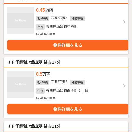
0.45
万円
不要/不要/-
-
礼/保/権
可能車種
香川県坂出市中央町
住所
(有)豊嶋不動産
物件詳細を見る
ＪＲ予讃線 /坂出駅 徒歩17分
0.5
万円
不要/不要/-
-
礼/保/権
可能車種
香川県坂出市白金町３丁目
住所
(有)豊嶋不動産
物件詳細を見る
ＪＲ予讃線 /坂出駅 徒歩11分