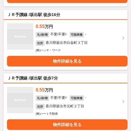
ＪＲ予讃線 /坂出駅 徒歩16分
0.55
万円
不要/不要/-
-
礼/保/権
可能車種
香川県坂出市白金町３丁目
住所
(株)ハッチ・ワーク
物件詳細を見る
ＪＲ予讃線 /坂出駅 徒歩7分
0.55
万円
不要/不要/-
-
礼/保/権
可能車種
香川県坂出市元町２丁目
住所
(株)ハート不動産
物件詳細を見る