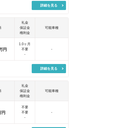
詳細を見る
礼金
料
保証金
可能車種
権利金
1.0ヶ月
万円
不要
-
-
詳細を見る
礼金
料
保証金
可能車種
権利金
不要
万円
不要
-
-