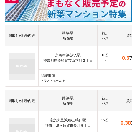
路線/駅
徒歩
間取り/外観/内観
賃
所在地
バス
京急本線/汐入駅
16分
0.3
神奈川県横須賀市坂本町２丁目
-
特記事項:-
トラストホーム(有)
路線/駅
徒歩
間取り/外観/内観
賃
所在地
バス
京急久里浜線/三崎口駅
59分
0.38
神奈川県横須賀市長井５丁目
-