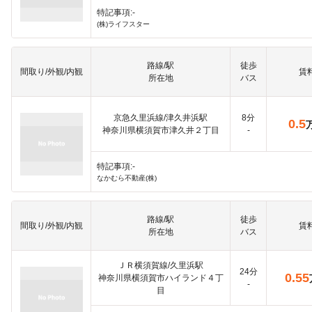
特記事項:-
(株)ライフスター
路線/駅
徒歩
間取り/外観/内観
賃
所在地
バス
京急久里浜線/津久井浜駅
8分
0.5
神奈川県横須賀市津久井２丁目
-
特記事項:-
なかむら不動産(株)
路線/駅
徒歩
間取り/外観/内観
賃
所在地
バス
ＪＲ横須賀線/久里浜駅
24分
0.55
神奈川県横須賀市ハイランド４丁
-
目