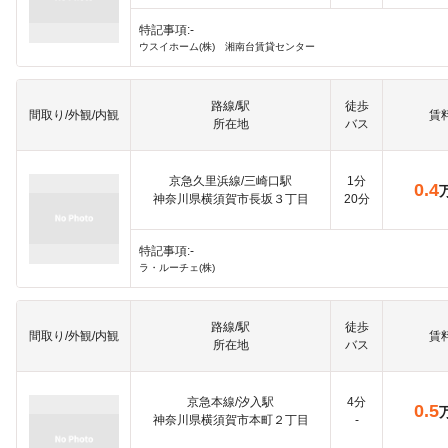
特記事項:-
ウスイホーム(株) 湘南台賃貸センター
路線/駅
徒歩
間取り/外観/内観
賃
所在地
バス
京急久里浜線/三崎口駅
1分
0.4
神奈川県横須賀市長坂３丁目
20分
特記事項:-
ラ・ルーチェ(株)
路線/駅
徒歩
間取り/外観/内観
賃
所在地
バス
京急本線/汐入駅
4分
0.5
神奈川県横須賀市本町２丁目
-