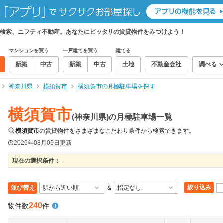
検索、ニフティ不動産。あなたにピッタリの賃貸物件をみつけよう！
マンションを買う
一戸建てを買う
建てる
新築
中古
新築
中古
土地
不動産会社
調べる
神奈川県
横須賀市
横須賀市の月極駐車場を探す
横須賀市
(神奈川県)の月極駐車場一覧
横須賀市
の賃貸物件をさまざまなこだわり条件から検索できます。
2026年08月05日
更新
現在の選択条件：
-
絞り込み
並び替え
＆
240
物件数
件