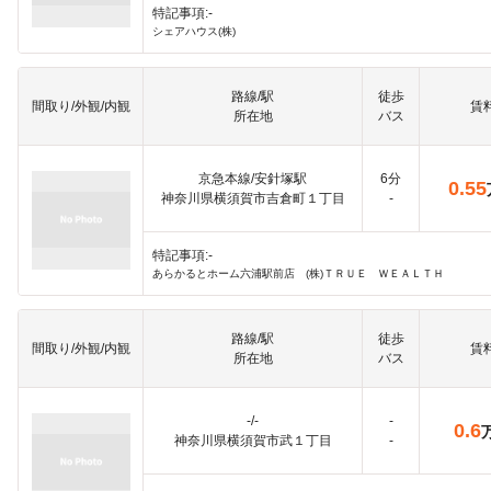
特記事項:-
シェアハウス(株)
路線/駅
徒歩
間取り/外観/内観
賃
所在地
バス
京急本線/安針塚駅
6分
0.55
神奈川県横須賀市吉倉町１丁目
-
特記事項:-
あらかるとホーム六浦駅前店 (株)ＴＲＵＥ ＷＥＡＬＴＨ
路線/駅
徒歩
間取り/外観/内観
賃
所在地
バス
-/-
-
0.6
神奈川県横須賀市武１丁目
-