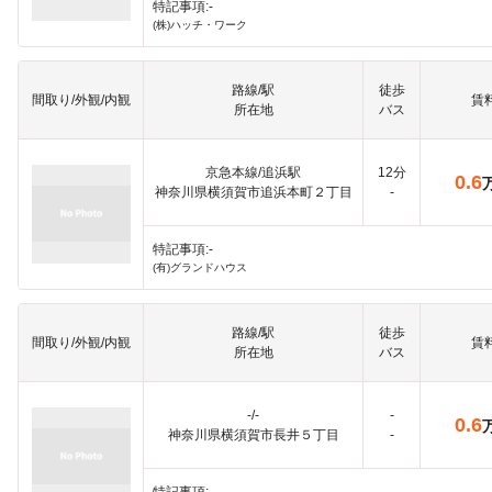
特記事項:-
(株)ハッチ・ワーク
路線/駅
徒歩
間取り/外観/内観
賃
所在地
バス
京急本線/追浜駅
12分
0.6
神奈川県横須賀市追浜本町２丁目
-
特記事項:-
(有)グランドハウス
路線/駅
徒歩
間取り/外観/内観
賃
所在地
バス
-/-
-
0.6
神奈川県横須賀市長井５丁目
-
特記事項:-