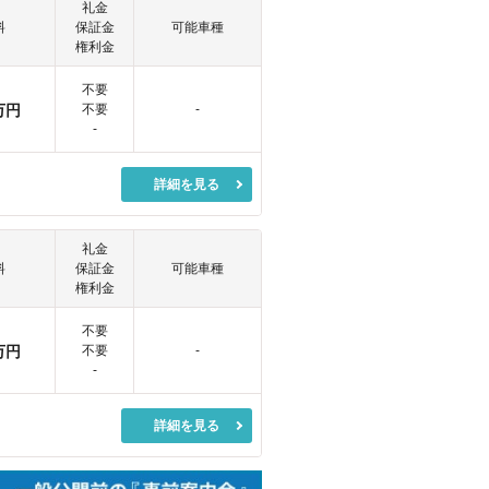
礼金
料
保証金
可能車種
権利金
不要
万円
不要
-
-
詳細を見る
礼金
料
保証金
可能車種
権利金
不要
万円
不要
-
-
詳細を見る