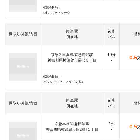
特記事項:-
(株)ハッチ・ワーク
路線/駅
徒歩
間取り/外観/内観
賃
所在地
バス
京急久里浜線/京急長沢駅
19分
0.5
神奈川県横須賀市長沢５丁目
-
特記事項:-
バックアップユアライフ(株)
路線/駅
徒歩
間取り/外観/内観
賃
所在地
バス
京急本線/京急田浦駅
2分
0.5
神奈川県横須賀市船越町１丁目
-