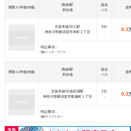
路線/駅
徒歩
間取り/外観/内観
賃
所在地
バス
京急本線/汐入駅
4分
0.3
神奈川県横須賀市本町２丁目
-
特記事項:-
(株)ハッチ・ワーク
路線/駅
徒歩
間取り/外観/内観
賃
所在地
バス
京急本線/京急田浦駅
2分
0.3
神奈川県横須賀市船越町１丁目
-
特記事項:-
(株)ライフスター