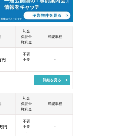
礼金
料
保証金
可能車種
権利金
不要
万円
不要
-
-
詳細を見る
礼金
料
保証金
可能車種
権利金
不要
万円
不要
-
-