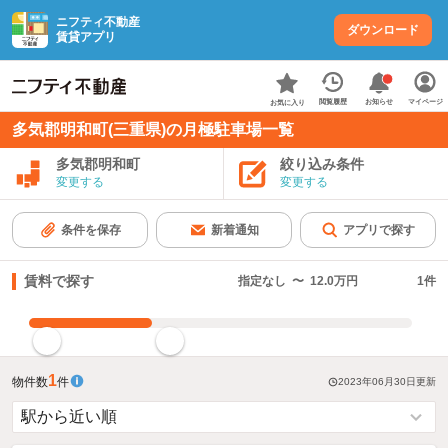
ニフティ不動産
ダウンロード
賃貸アプリ
お知らせ
閲覧履歴
マイページ
お気に入り
多気郡明和町(三重県)の月極駐車場一覧
多気郡明和町
絞り込み条件
変更する
変更する
条件を保存
新着通知
アプリで探す
賃料で探す
指定なし
〜
12.0万円
1
件
指定した賃料で絞り込む
1
物件数
件
2023年06月30日
更新