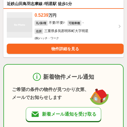
近鉄山田鳥羽志摩線 /明星駅 徒歩1分
0.5239
万円
不要/不要/-
-
礼/保/権
可能車種
三重県多気郡明和町大字明星
住所
(株)ハッチ・ワーク
物件詳細を見る
新着物件メール通知
ご希望の条件の物件が見つかり次第、
メールでお知らせします
新着メール通知を受け取る