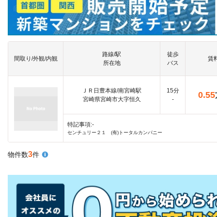
路線/駅
徒歩
間取り/外観/内観
賃
所在地
バス
ＪＲ日豊本線/南宮崎駅
15分
0.55
宮崎県宮崎市大字恒久
-
特記事項:-
センチュリー２１ (有)トータルカンパニー
3
物件数
件