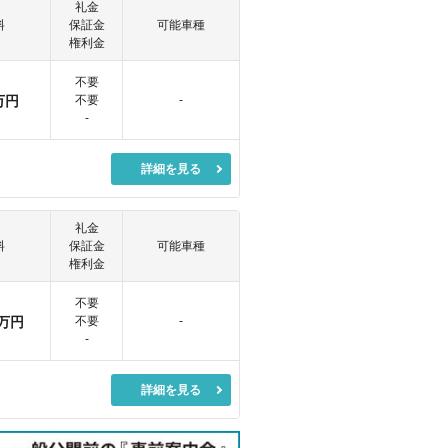
礼金
料
保証金
可能車種
権利金
不要
万円
不要
-
-
詳細を見る
礼金
料
保証金
可能車種
権利金
不要
万円
不要
-
-
詳細を見る