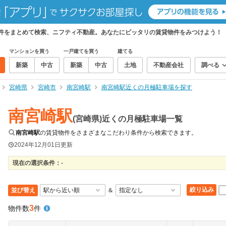
物件をまとめて検索、ニフティ不動産。あなたにピッタリの賃貸物件をみつけよう！
マンションを買う
一戸建てを買う
建てる
新築
中古
新築
中古
土地
不動産会社
調べる
宮崎県
宮崎市
南宮崎駅
南宮崎駅近くの月極駐車場を探す
南宮崎駅
(宮崎県)近くの月極駐車場一覧
南宮崎駅
の賃貸物件をさまざまなこだわり条件から検索できます。
2024年12月01日
更新
現在の選択条件：
-
絞り込み
並び替え
＆
3
物件数
件