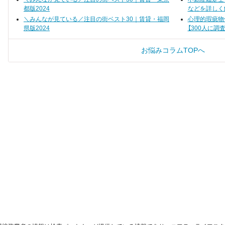
都版2024
などを詳しく
＼みんなが見ている／注目の街ベスト30｜賃貸・福岡
心理的瑕疵物
県版2024
【300人に調査
お悩みコラムTOPへ
す