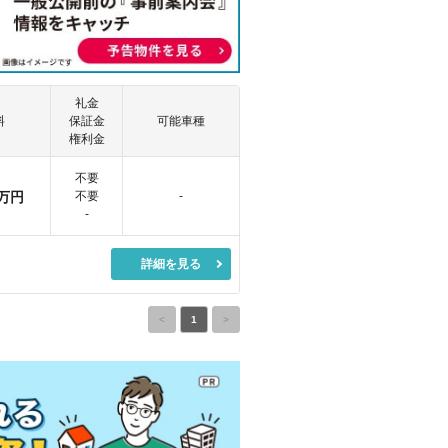
礼金
料
保証金
可能車種
権利金
不要
万円
不要
-
-
詳細を見る
<
1
>