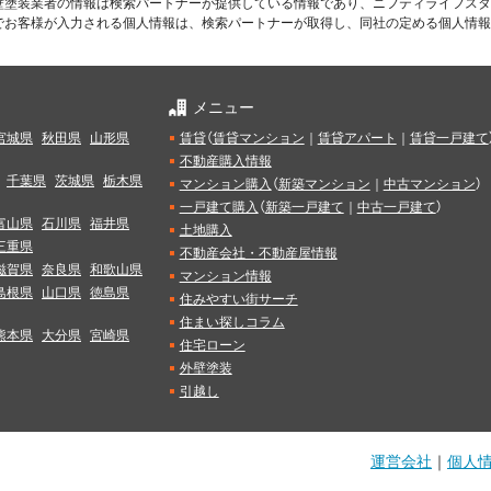
壁塗装業者の情報は検索パートナーが提供している情報であり、ニフティライフスタ
でお客様が入力される個人情報は、検索パートナーが取得し、同社の定める個人情報
メニュー
宮城県
秋田県
山形県
賃貸
（
賃貸マンション
｜
賃貸アパート
｜
賃貸一戸建て
不動産購入情報
千葉県
茨城県
栃木県
マンション購入
（
新築マンション
｜
中古マンション
）
一戸建て購入
（
新築一戸建て
｜
中古一戸建て
）
富山県
石川県
福井県
土地購入
三重県
不動産会社・不動産屋情報
滋賀県
奈良県
和歌山県
マンション情報
島根県
山口県
徳島県
住みやすい街サーチ
住まい探しコラム
熊本県
大分県
宮崎県
住宅ローン
外壁塗装
引越し
運営会社
｜
個人