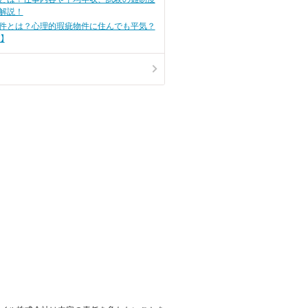
解説！
件とは？心理的瑕疵物件に住んでも平気？
】