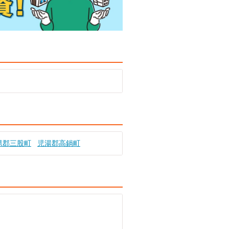
県郡三股町
児湯郡高鍋町