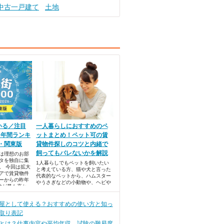
中古一戸建て
土地
いる／注目
一人暮らしにおすすめのペ
！年間ランキ
ットまとめ！ペット可の賃
貸・関東版
貸物件探しのコツと内緒で
飼ってもバレないかを解説
では理想のお部
タを独自に集
1人暮らしでもペットを飼いたい
。 今回は拡大
と考えている方、猫や犬と言った
アで賃貸物件
代表的なペットから、ハムスター
ーからの昨年
やうさぎなどの小動物や、ヘビや
数が最も高か
カメなど爬虫類・両生類など、ど
キングベスト
んなペットとの生活を楽しもうか
なと想像すると、夢が広がります
屋として使える？おすすめの使い方と知っ
よね。
取り表記
とは？仕事内容や平均年収、試験の難易度