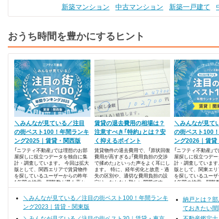
新築マンション
中古マンション
新築一戸建て
おうち時間を豊かにするヒント
＼みんなが見ている／注目
賃貸の退去費用の相場は？
＼みんなが見て
の街ベスト100！年間ランキ
注意すべき「特約」とは？安
の街ベスト100
ング2025｜賃貸・関西版
く抑えるポイント
ング2026｜賃
「ニフティ不動産」では理想のお部
賃貸物件の退去費用で、「原状回復
「ニフティ不動産」
屋探しに役立つデータを独自に集
費用が高すぎる」「費用負担の交渉
屋探しに役立つデー
計・調査しています。 今回は拡大
で揉めた」といった声をよく耳にし
計・調査しています
版として、関西エリアで賃貸物件
ます。 特に、経年劣化と故意・過
版として、関東エリ
を探しているユーザーからの昨年
失の区別や、適切な費用負担の設
を探しているユーザ
1年間の検索・閲覧数が最も高か
定は、なかなか難しい問題です。
1年間の検索・閲覧
った、注目の街ランキングベスト
った、注目の街ラン
100を発表します！
100を発表します！
＼みんなが見ている／注目の街ベスト100！年間ランキ
納戸とは？部
ング2023｜賃貸・関東版
ておきたい間
＼みんなが見ている／注目の街ベスト30｜賃貸・東京
不動産鑑定士