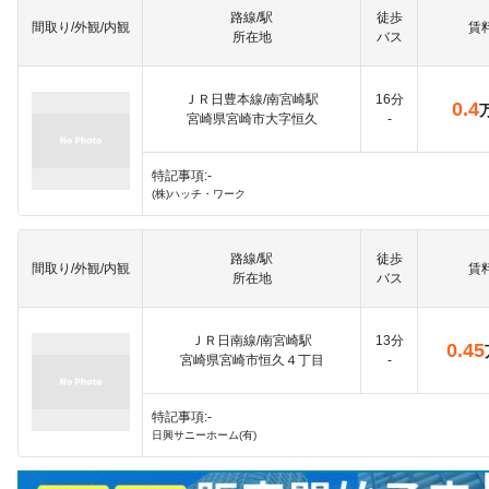
路線/駅
徒歩
間取り/外観/内観
賃
所在地
バス
ＪＲ日豊本線/南宮崎駅
16分
0.4
宮崎県宮崎市大字恒久
-
特記事項:-
(株)ハッチ・ワーク
路線/駅
徒歩
間取り/外観/内観
賃
所在地
バス
ＪＲ日南線/南宮崎駅
13分
0.45
宮崎県宮崎市恒久４丁目
-
特記事項:-
日興サニーホーム(有)