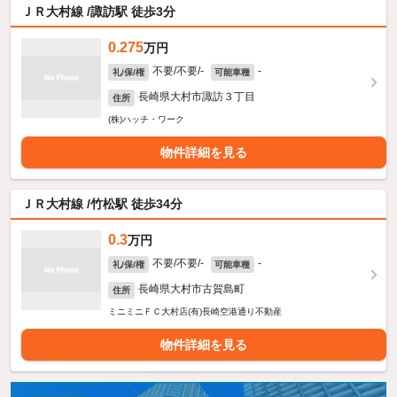
ＪＲ大村線 /諏訪駅 徒歩3分
0.275
万円
不要/不要/-
-
礼/保/権
可能車種
長崎県大村市諏訪３丁目
住所
(株)ハッチ・ワーク
物件詳細を見る
ＪＲ大村線 /竹松駅 徒歩34分
0.3
万円
不要/不要/-
-
礼/保/権
可能車種
長崎県大村市古賀島町
住所
ミニミニＦＣ大村店(有)長崎空港通り不動産
物件詳細を見る