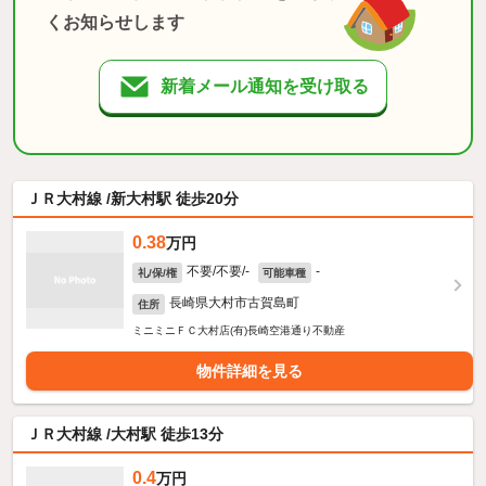
くお知らせします
新着メール通知を受け取る
ＪＲ大村線 /新大村駅 徒歩20分
0.38
万円
不要/不要/-
-
礼/保/権
可能車種
長崎県大村市古賀島町
住所
ミニミニＦＣ大村店(有)長崎空港通り不動産
物件詳細を見る
ＪＲ大村線 /大村駅 徒歩13分
0.4
万円