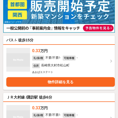
バス /- 徒歩15分
0.33
万円
不要/不要/-
-
礼/保/権
可能車種
長崎県大村市松山町
住所
あおばエステート
物件詳細を見る
ＪＲ大村線 /諏訪駅 徒歩6分
0.33
万円
不要/不要/-
-
礼/保/権
可能車種