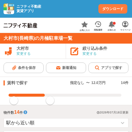
ニフティ不動産
ダウンロード
賃貸アプリ
お知らせ
閲覧履歴
マイページ
お気に入り
大村市(長崎県)の月極駐車場一覧
大村市
絞り込み条件
変更する
変更する
条件を保存
新着通知
アプリで探す
賃料で探す
指定なし
〜
12.0万円
14
件
指定した賃料で絞り込む
14
物件数
件
2026年07月18日
更新