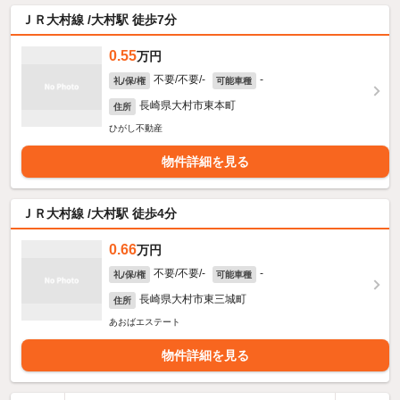
ＪＲ大村線 /大村駅 徒歩7分
0.55
万円
不要/不要/-
-
礼/保/権
可能車種
長崎県大村市東本町
住所
ひがし不動産
物件詳細を見る
ＪＲ大村線 /大村駅 徒歩4分
0.66
万円
不要/不要/-
-
礼/保/権
可能車種
長崎県大村市東三城町
住所
あおばエステート
物件詳細を見る