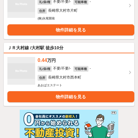
不要/不要/-
-
礼/保/権
可能車種
長崎県大村市片町
住所
(株)永尾開発
物件詳細を見る
ＪＲ大村線 /大村駅 徒歩10分
0.44
万円
不要/不要/-
-
礼/保/権
可能車種
長崎県大村市西本町
住所
あおばエステート
物件詳細を見る