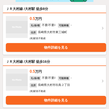
ＪＲ大村線 /大村駅 徒歩8分
0.5
万円
不要/不要/-
-
礼/保/権
可能車種
長崎県大村市東三城町
住所
(有)駅前不動産
物件詳細を見る
ＪＲ大村線 /大村駅 徒歩16分
0.5
万円
不要/不要/-
-
礼/保/権
可能車種
長崎県大村市玖島２丁目
住所
(有)駅前不動産
物件詳細を見る