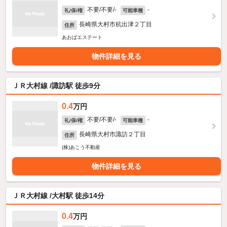
不要/不要/-
-
礼/保/権
可能車種
長崎県大村市杭出津２丁目
住所
あおばエステート
物件詳細を見る
ＪＲ大村線 /諏訪駅 徒歩9分
0.4
万円
不要/不要/-
-
礼/保/権
可能車種
長崎県大村市諏訪２丁目
住所
(株)あこう不動産
物件詳細を見る
ＪＲ大村線 /大村駅 徒歩14分
0.4
万円