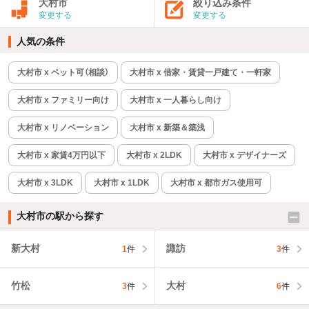
大村市
絞り込み条件
変更する
変更する
人気の条件
大村市 x ペット可（相談）
大村市 x 借家・賃貸一戸建て・一軒家
大村市 x ファミリー向け
大村市 x 一人暮らし向け
大村市 x リノベーション
大村市 x 新築＆築浅
大村市 x 家賃4万円以下
大村市 x 2LDK
大村市 x デザイナーズ
大村市 x 3LDK
大村市 x 1LDK
大村市 x 都市ガス使用可
大村市の駅から探す
新大村
諏訪
1
件
3
件
竹松
大村
3
件
6
件