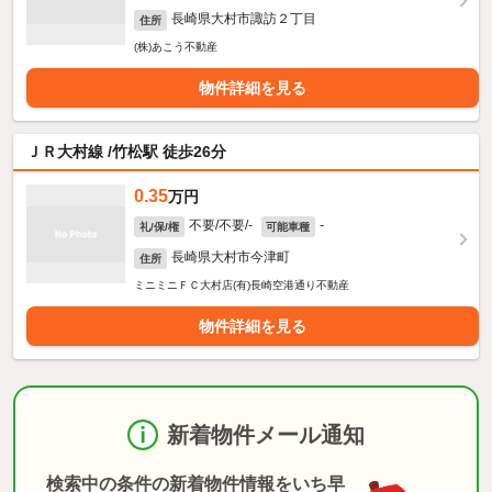
長崎県大村市諏訪２丁目
住所
(株)あこう不動産
物件詳細を見る
ＪＲ大村線 /竹松駅 徒歩26分
0.35
万円
不要/不要/-
-
礼/保/権
可能車種
長崎県大村市今津町
住所
ミニミニＦＣ大村店(有)長崎空港通り不動産
物件詳細を見る
新着物件メール通知
検索中の条件の新着物件情報をいち早