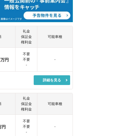
礼金
料
保証金
可能車種
権利金
不要
5
万円
不要
-
-
詳細を見る
礼金
料
保証金
可能車種
権利金
不要
万円
不要
-
-