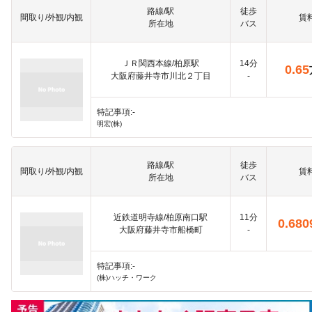
路線/駅
徒歩
間取り/外観/内観
賃
所在地
バス
ＪＲ関西本線/柏原駅
14分
0.65
大阪府藤井寺市川北２丁目
-
特記事項:-
明宏(株)
路線/駅
徒歩
間取り/外観/内観
賃
所在地
バス
近鉄道明寺線/柏原南口駅
11分
0.680
大阪府藤井寺市船橋町
-
特記事項:-
(株)ハッチ・ワーク