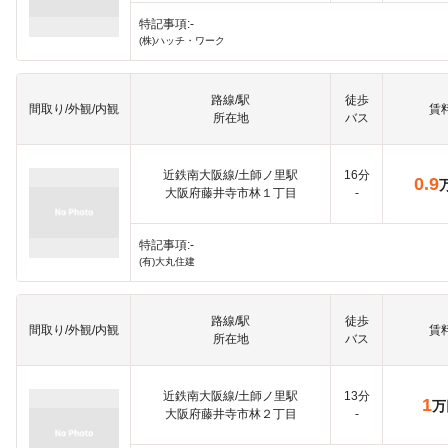
特記事項:-
(株)ハッチ・ワーク
路線/駅
徒歩
間取り/外観/内観
賃
所在地
バス
近鉄南大阪線/土師ノ里駅
16分
0.9
大阪府藤井寺市林１丁目
-
特記事項:-
(有)大丸住建
路線/駅
徒歩
間取り/外観/内観
賃
所在地
バス
近鉄南大阪線/土師ノ里駅
13分
1
万
大阪府藤井寺市林２丁目
-