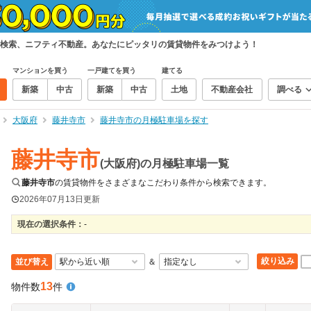
検索、ニフティ不動産。あなたにピッタリの賃貸物件をみつけよう！
マンションを買う
一戸建てを買う
建てる
新築
中古
新築
中古
土地
不動産会社
調べる
大阪府
藤井寺市
藤井寺市の月極駐車場を探す
藤井寺市
(大阪府)の月極駐車場一覧
藤井寺市
の賃貸物件をさまざまなこだわり条件から検索できます。
2026年07月13日
更新
現在の選択条件：
-
絞り込み
並び替え
＆
13
物件数
件