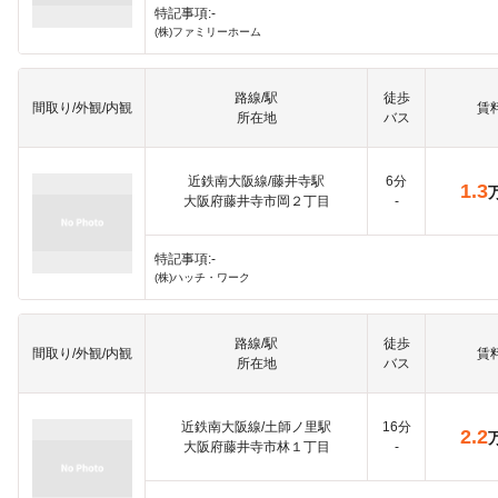
特記事項:-
(株)ファミリーホーム
路線/駅
徒歩
間取り/外観/内観
賃
所在地
バス
近鉄南大阪線/藤井寺駅
6分
1.3
大阪府藤井寺市岡２丁目
-
特記事項:-
(株)ハッチ・ワーク
路線/駅
徒歩
間取り/外観/内観
賃
所在地
バス
近鉄南大阪線/土師ノ里駅
16分
2.2
大阪府藤井寺市林１丁目
-