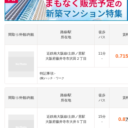
路線/駅
徒歩
間取り/外観/内観
賃
所在地
バス
近鉄南大阪線/土師ノ里駅
11分
0.71
大阪府藤井寺市沢田２丁目
-
特記事項:-
(株)ハッチ・ワーク
路線/駅
徒歩
間取り/外観/内観
賃
所在地
バス
近鉄南大阪線/土師ノ里駅
15分
0.8
大阪府藤井寺市大井５丁目
-