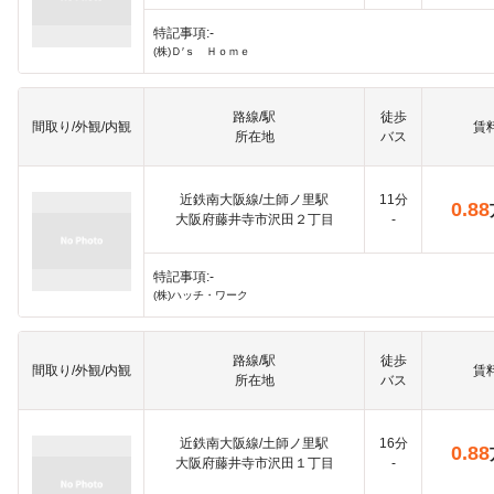
特記事項:-
(株)Ｄ′ｓ Ｈｏｍｅ
路線/駅
徒歩
間取り/外観/内観
賃
所在地
バス
近鉄南大阪線/土師ノ里駅
11分
0.88
大阪府藤井寺市沢田２丁目
-
特記事項:-
(株)ハッチ・ワーク
路線/駅
徒歩
間取り/外観/内観
賃
所在地
バス
近鉄南大阪線/土師ノ里駅
16分
0.88
大阪府藤井寺市沢田１丁目
-