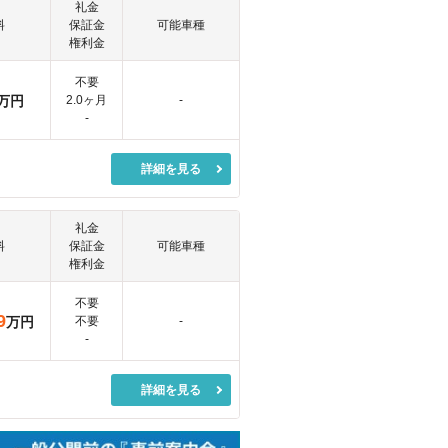
礼金
料
保証金
可能車種
権利金
不要
万円
2.0ヶ月
-
-
詳細を見る
礼金
料
保証金
可能車種
権利金
不要
9
万円
不要
-
-
詳細を見る