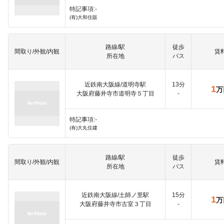
特記事項:-
(有)大和住販
路線/駅
徒歩
間取り/外観/内観
賃
所在地
バス
近鉄南大阪線/道明寺駅
13分
1
万
大阪府藤井寺市道明寺５丁目
-
特記事項:-
(有)大丸住建
路線/駅
徒歩
間取り/外観/内観
賃
所在地
バス
近鉄南大阪線/土師ノ里駅
15分
1
万
大阪府藤井寺市古室３丁目
-