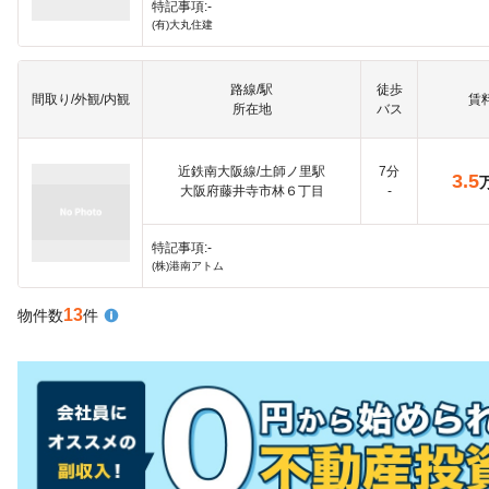
特記事項:-
(有)大丸住建
路線/駅
徒歩
間取り/外観/内観
賃
所在地
バス
近鉄南大阪線/土師ノ里駅
7分
3.5
大阪府藤井寺市林６丁目
-
特記事項:-
(株)港南アトム
13
物件数
件