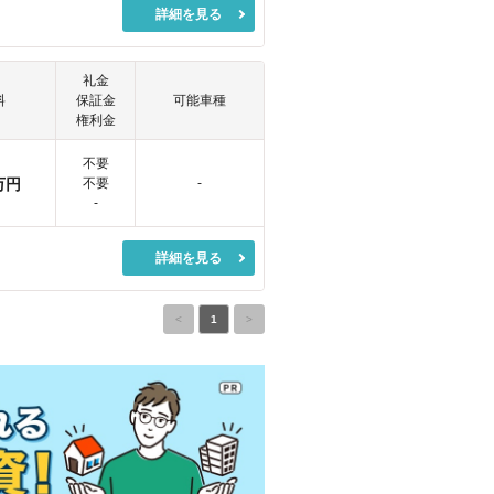
詳細を見る
礼金
料
保証金
可能車種
権利金
不要
万円
不要
-
-
詳細を見る
<
1
>