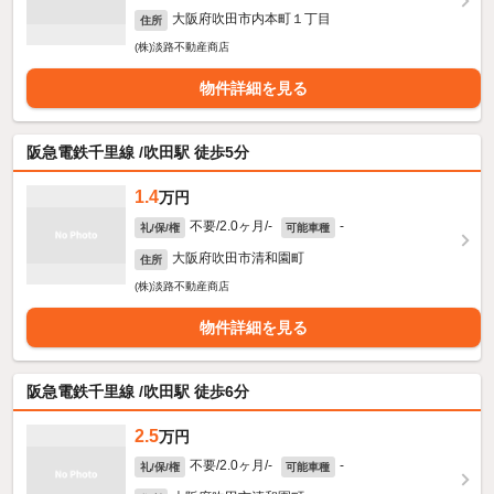
大阪府吹田市内本町１丁目
住所
(株)淡路不動産商店
物件詳細を見る
阪急電鉄千里線 /吹田駅 徒歩5分
1.4
万円
不要/2.0ヶ月/-
-
礼/保/権
可能車種
大阪府吹田市清和園町
住所
(株)淡路不動産商店
物件詳細を見る
阪急電鉄千里線 /吹田駅 徒歩6分
2.5
万円
不要/2.0ヶ月/-
-
礼/保/権
可能車種