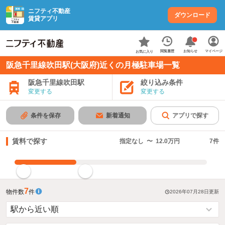
ニフティ不動産
ダウンロード
賃貸アプリ
お知らせ
閲覧履歴
マイページ
お気に入り
阪急千里線吹田駅(大阪府)近くの月極駐車場一覧
阪急千里線吹田駅
絞り込み条件
変更する
変更する
条件を保存
新着通知
アプリで探す
賃料で探す
指定なし
〜
12.0万円
7
件
指定した賃料で絞り込む
7
物件数
件
2026年07月28日
更新