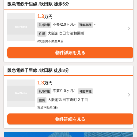
阪急電鉄千里線 /吹田駅 徒歩5分
1.3
万円
不要/2.0ヶ月/-
-
礼/保/権
可能車種
大阪府吹田市清和園町
住所
(株)淡路不動産商店
物件詳細を見る
阪急電鉄千里線 /吹田駅 徒歩8分
1.3
万円
不要/1.0ヶ月/-
-
礼/保/権
可能車種
大阪府吹田市寿町２丁目
住所
吉通不動産(株)
物件詳細を見る