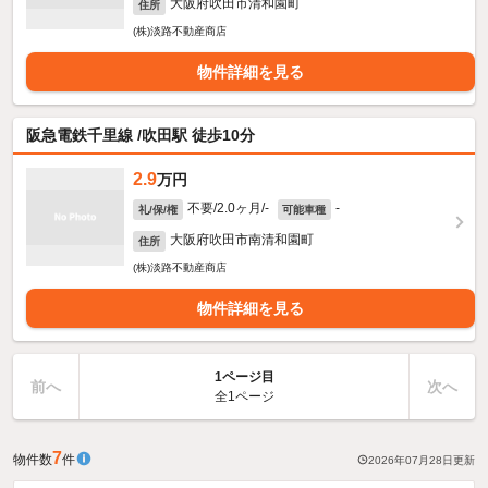
大阪府吹田市清和園町
住所
(株)淡路不動産商店
物件詳細を見る
阪急電鉄千里線 /吹田駅 徒歩10分
2.9
万円
不要/2.0ヶ月/-
-
礼/保/権
可能車種
大阪府吹田市南清和園町
住所
(株)淡路不動産商店
物件詳細を見る
1ページ目
前へ
次へ
全1ページ
7
物件数
件
2026年07月28日
更新