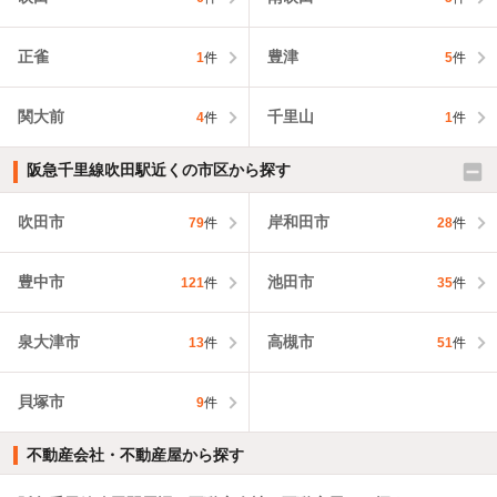
正雀
豊津
1
件
5
件
関大前
千里山
4
件
1
件
阪急千里線吹田駅近くの市区から探す
吹田市
岸和田市
79
件
28
件
豊中市
池田市
121
件
35
件
泉大津市
高槻市
13
件
51
件
貝塚市
9
件
不動産会社・不動産屋から探す