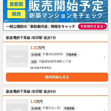
阪急電鉄千里線 /吹田駅 徒歩7分
1.32
万円
不要/24,000円/-
-
礼/保/権
可能車種
大阪府吹田市寿町１丁目
住所
(株)淡路不動産商店
物件詳細を見る
阪急電鉄千里線 /吹田駅 徒歩8分
1.4
万円
不要/2.0ヶ月/-
-
礼/保/権
可能車種