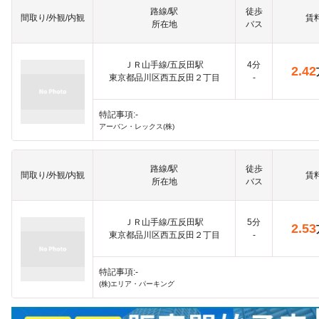
路線/駅
徒歩
間取り/外観/内観
賃
所在地
バス
ＪＲ山手線/五反田駅
4分
2.42
東京都品川区西五反田２丁目
-
特記事項:-
アーバン・レックス(株)
路線/駅
徒歩
間取り/外観/内観
賃
所在地
バス
ＪＲ山手線/五反田駅
5分
2.53
東京都品川区西五反田２丁目
-
特記事項:-
(株)エリア・パーキング