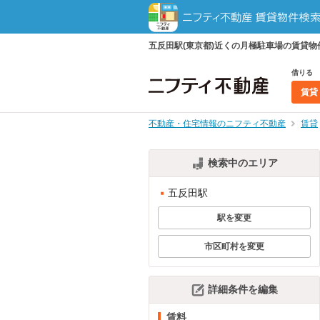
五反田駅(東京都)近くの月極駐車場の賃貸
借りる
賃貸
不動産・住宅情報のニフティ不動産
賃貸
検索中のエリア
五反田駅
駅を変更
市区町村を変更
詳細条件を編集
賃料