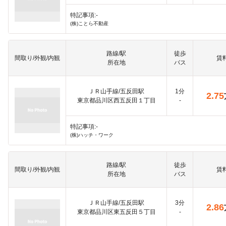
特記事項:-
(株)ことら不動産
路線/駅
徒歩
間取り/外観/内観
賃
所在地
バス
ＪＲ山手線/五反田駅
1分
2.75
東京都品川区西五反田１丁目
-
特記事項:-
(株)ハッチ・ワーク
路線/駅
徒歩
間取り/外観/内観
賃
所在地
バス
ＪＲ山手線/五反田駅
3分
2.86
東京都品川区東五反田５丁目
-