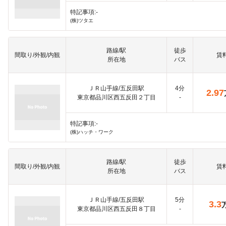
特記事項:-
(株)ツタエ
路線/駅
徒歩
間取り/外観/内観
賃
所在地
バス
ＪＲ山手線/五反田駅
4分
2.97
東京都品川区西五反田２丁目
-
特記事項:-
(株)ハッチ・ワーク
路線/駅
徒歩
間取り/外観/内観
賃
所在地
バス
ＪＲ山手線/五反田駅
5分
3.3
東京都品川区西五反田８丁目
-