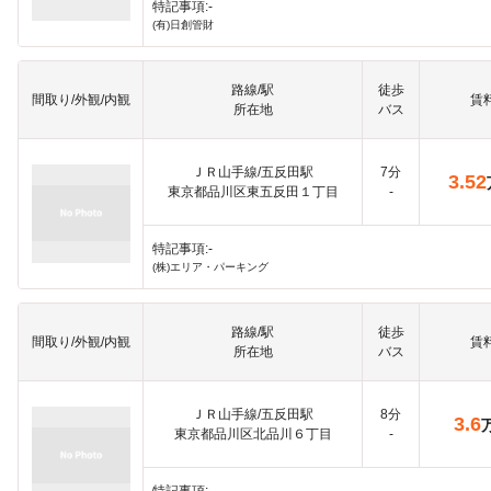
特記事項:-
(有)日創管財
路線/駅
徒歩
間取り/外観/内観
賃
所在地
バス
ＪＲ山手線/五反田駅
7分
3.52
東京都品川区東五反田１丁目
-
特記事項:-
(株)エリア・パーキング
路線/駅
徒歩
間取り/外観/内観
賃
所在地
バス
ＪＲ山手線/五反田駅
8分
3.6
東京都品川区北品川６丁目
-
特記事項:-