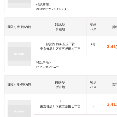
特記事項:-
(株)大成ハウジングセンター
路線/駅
徒歩
間取り/外観/内観
賃
所在地
バス
都営浅草線/五反田駅
4分
3.41
東京都品川区東五反田４丁目
-
特記事項:-
(有)ベンカンパニー
路線/駅
徒歩
間取り/外観/内観
賃
所在地
バス
-/-
-
3.41
東京都品川区東五反田１丁目
-