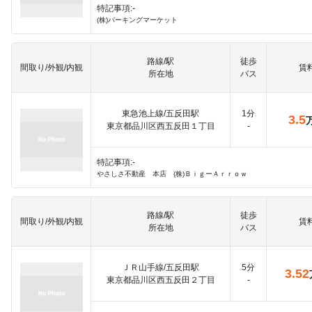
特記事項:-
(株)パーキングマーケット
路線/駅
徒歩
間取り/外観/内観
賃
所在地
バス
東急池上線/五反田駅
1分
3.5
東京都品川区西五反田１丁目
-
特記事項:-
やさしさ不動産 本店 (株)ＢｉｇーＡｒｒｏｗ
路線/駅
徒歩
間取り/外観/内観
賃
所在地
バス
ＪＲ山手線/五反田駅
5分
3.52
東京都品川区西五反田２丁目
-