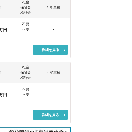
礼金
料
保証金
可能車種
権利金
不要
万円
不要
-
-
詳細を見る
礼金
料
保証金
可能車種
権利金
不要
万円
不要
-
-
詳細を見る