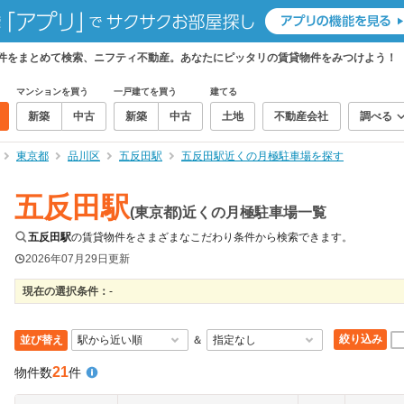
物件をまとめて検索、ニフティ不動産。あなたにピッタリの賃貸物件をみつけよう！
マンションを買う
一戸建てを買う
建てる
新築
中古
新築
中古
土地
不動産会社
調べる
東京都
品川区
五反田駅
五反田駅近くの月極駐車場を探す
五反田駅
(東京都)近くの月極駐車場一覧
五反田駅
の賃貸物件をさまざまなこだわり条件から検索できます。
2026年07月29日
更新
現在の選択条件：
-
絞り込み
並び替え
＆
21
物件数
件