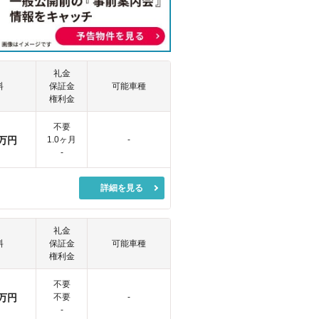
礼金
料
保証金
可能車種
権利金
不要
万円
1.0ヶ月
-
-
詳細を見る
礼金
料
保証金
可能車種
権利金
不要
万円
不要
-
-