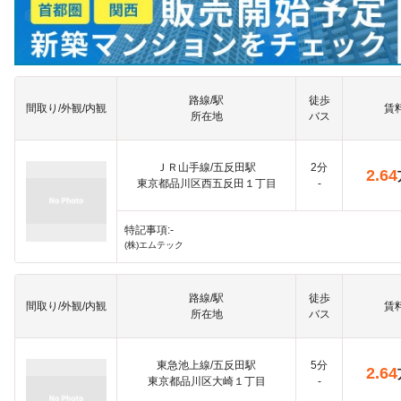
路線/駅
徒歩
間取り/外観/内観
賃
所在地
バス
ＪＲ山手線/五反田駅
2分
2.64
東京都品川区西五反田１丁目
-
特記事項:-
(株)エムテック
路線/駅
徒歩
間取り/外観/内観
賃
所在地
バス
東急池上線/五反田駅
5分
2.64
東京都品川区大崎１丁目
-