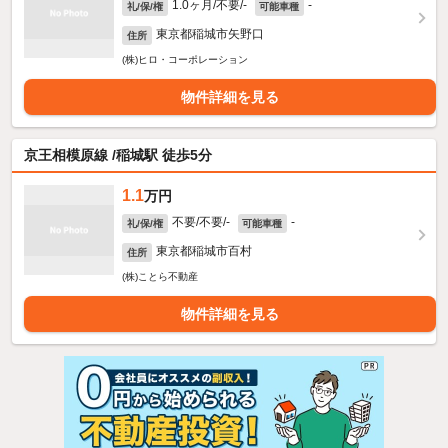
1.0ヶ月/不要/-
-
礼/保/権
可能車種
東京都稲城市矢野口
住所
(株)ヒロ・コーポレーション
物件詳細を見る
京王相模原線 /稲城駅 徒歩5分
1.1
万円
不要/不要/-
-
礼/保/権
可能車種
東京都稲城市百村
住所
(株)ことら不動産
物件詳細を見る