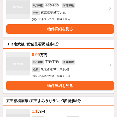
不要/不要/-
-
礼/保/権
可能車種
東京都稲城市大丸
住所
(株)ハピネスハウス 稲城長沼店
物件詳細を見る
ＪＲ南武線 /稲城長沼駅 徒歩6分
0.99
万円
不要/不要/-
-
礼/保/権
可能車種
東京都稲城市東長沼
住所
(株)ハピネスハウス 稲城長沼店
物件詳細を見る
京王相模原線 /京王よみうりランド駅 徒歩8分
1.1
万円