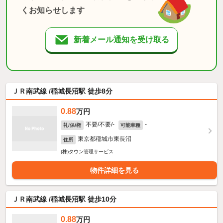
くお知らせします
新着メール通知を受け取る
ＪＲ南武線 /稲城長沼駅 徒歩8分
0.88
万円
不要/不要/-
-
礼/保/権
可能車種
東京都稲城市東長沼
住所
(株)タウン管理サービス
物件詳細を見る
ＪＲ南武線 /稲城長沼駅 徒歩10分
0.88
万円