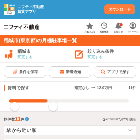
ニフティ不動産
ダウンロード
賃貸アプリ
お知らせ
閲覧履歴
マイページ
お気に入り
稲城市(東京都)の月極駐車場一覧
稲城市
絞り込み条件
変更する
変更する
条件を保存
新着通知
アプリで探す
賃料で探す
指定なし
〜
12.0万円
11
件
指定した賃料で絞り込む
11
物件数
件
2026年07月23日
更新