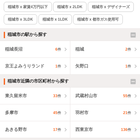
稲城市 x 家賃4万円以下
稲城市 x 2LDK
稲城市 x デザイナーズ
稲城市 x 3LDK
稲城市 x 1LDK
稲城市 x 都市ガス使用可
稲城市の駅から探す
稲城長沼
稲城
6
件
2
件
京王よみうりランド
矢野口
1
件
1
件
稲城市近隣の市区町村から探す
東久留米市
武蔵村山市
33
件
55
件
多摩市
羽村市
45
件
21
件
あきる野市
西東京市
17
件
136
件