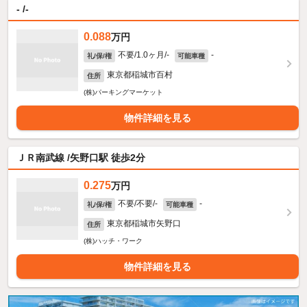
- /-
0.088
万円
不要/1.0ヶ月/-
-
礼/保/権
可能車種
東京都稲城市百村
住所
(株)パーキングマーケット
物件詳細を見る
ＪＲ南武線 /矢野口駅 徒歩2分
0.275
万円
不要/不要/-
-
礼/保/権
可能車種
東京都稲城市矢野口
住所
(株)ハッチ・ワーク
物件詳細を見る