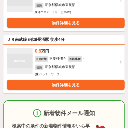
東京都稲城市東長沼
住所
東洋エステートサービス(株)
物件詳細を見る
ＪＲ南武線 /稲城長沼駅 徒歩4分
0.6
万円
不要/不要/-
-
礼/保/権
可能車種
東京都稲城市東長沼
住所
(株)ハッチ・ワーク
物件詳細を見る
新着物件メール通知
検索中の条件の新着物件情報をいち早