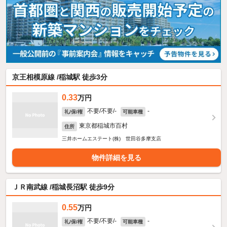
京王相模原線 /稲城駅 徒歩3分
0.33
万円
不要/不要/-
-
礼/保/権
可能車種
東京都稲城市百村
住所
三井ホームエステート(株) 世田谷多摩支店
物件詳細を見る
ＪＲ南武線 /稲城長沼駅 徒歩9分
0.55
万円
不要/不要/-
-
礼/保/権
可能車種