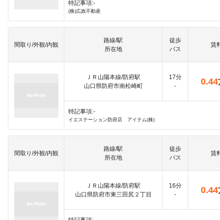
特記事項:-
(株)広政不動産
路線/駅
徒歩
間取り/外観/内観
賃
所在地
バス
ＪＲ山陽本線/防府駅
17分
0.44
山口県防府市南松崎町
-
特記事項:-
イエステーション防府店 アイテム(株)
路線/駅
徒歩
間取り/外観/内観
賃
所在地
バス
ＪＲ山陽本線/防府駅
16分
0.44
山口県防府市東三田尻２丁目
-
特記事項:-