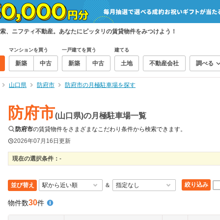
索、ニフティ不動産。あなたにピッタリの賃貸物件をみつけよう！
マンションを買う
一戸建てを買う
建てる
新築
中古
新築
中古
土地
不動産会社
調べる
山口県
防府市
防府市の月極駐車場を探す
防府市
(山口県)の月極駐車場一覧
防府市
の賃貸物件をさまざまなこだわり条件から検索できます。
2026年07月16日
更新
現在の選択条件：
-
絞り込み
並び替え
＆
30
物件数
件