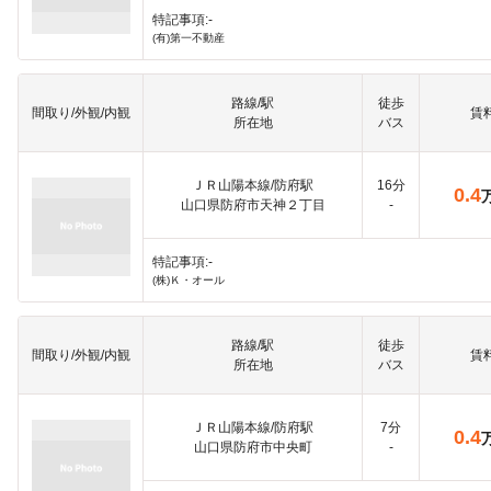
特記事項:-
(有)第一不動産
路線/駅
徒歩
間取り/外観/内観
賃
所在地
バス
ＪＲ山陽本線/防府駅
16分
0.4
山口県防府市天神２丁目
-
特記事項:-
(株)Ｋ・オール
路線/駅
徒歩
間取り/外観/内観
賃
所在地
バス
ＪＲ山陽本線/防府駅
7分
0.4
山口県防府市中央町
-