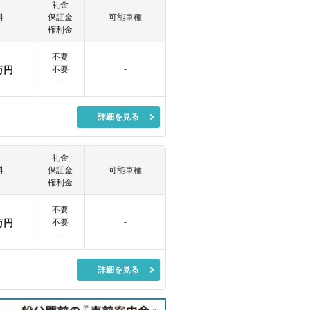
礼金
料
保証金
可能車種
権利金
不要
万円
不要
-
-
詳細を見る
礼金
料
保証金
可能車種
権利金
不要
万円
不要
-
-
詳細を見る