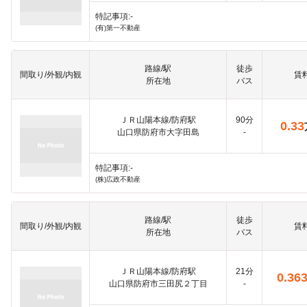
特記事項:-
(有)第一不動産
路線/駅
徒歩
間取り/外観/内観
賃
所在地
バス
ＪＲ山陽本線/防府駅
90分
0.33
山口県防府市大字田島
-
特記事項:-
(株)広政不動産
路線/駅
徒歩
間取り/外観/内観
賃
所在地
バス
ＪＲ山陽本線/防府駅
21分
0.36
山口県防府市三田尻２丁目
-