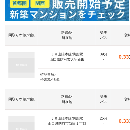
路線/駅
徒歩
間取り/外観/内観
賃
所在地
バス
ＪＲ山陽本線/防府駅
39分
0.33
山口県防府市大字新田
-
特記事項:-
(株)広政不動産
路線/駅
徒歩
間取り/外観/内観
賃
所在地
バス
ＪＲ山陽本線/防府駅
25分
0.33
山口県防府市新田１丁目
-