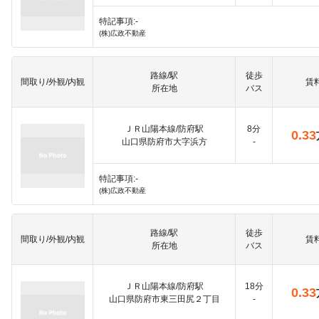
特記事項:-
(株)広政不動産
路線/駅
徒歩
間取り/外観/内観
賃
所在地
バス
ＪＲ山陽本線/防府駅
8分
0.33
山口県防府市大字浜方
-
特記事項:-
(株)広政不動産
路線/駅
徒歩
間取り/外観/内観
賃
所在地
バス
ＪＲ山陽本線/防府駅
18分
0.33
山口県防府市東三田尻２丁目
-