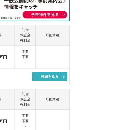
礼金
料
保証金
可能車種
権利金
不要
万円
不要
-
-
詳細を見る
礼金
料
保証金
可能車種
権利金
不要
万円
不要
-
-