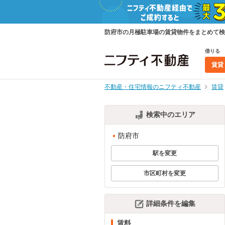
防府市の月極駐車場の賃貸物件をまとめて検
借りる
賃貸
不動産・住宅情報のニフティ不動産
賃貸
検索中のエリア
防府市
駅を変更
市区町村を変更
詳細条件を編集
賃料