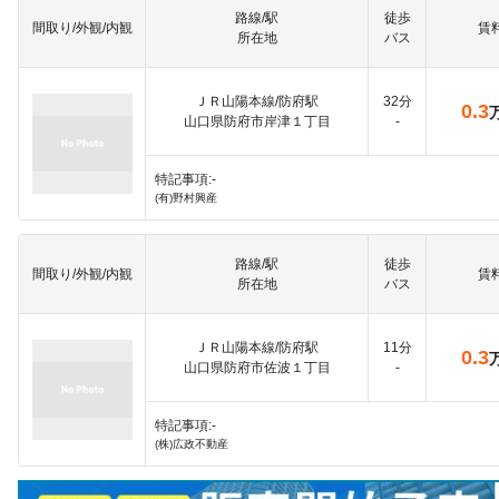
路線/駅
徒歩
間取り/外観/内観
賃
所在地
バス
ＪＲ山陽本線/防府駅
32分
0.3
山口県防府市岸津１丁目
-
特記事項:-
(有)野村興産
路線/駅
徒歩
間取り/外観/内観
賃
所在地
バス
ＪＲ山陽本線/防府駅
11分
0.3
山口県防府市佐波１丁目
-
特記事項:-
(株)広政不動産