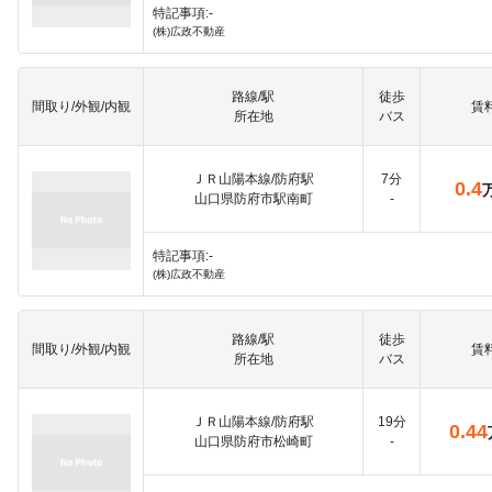
特記事項:-
(株)広政不動産
路線/駅
徒歩
間取り/外観/内観
賃
所在地
バス
ＪＲ山陽本線/防府駅
7分
0.4
山口県防府市駅南町
-
特記事項:-
(株)広政不動産
路線/駅
徒歩
間取り/外観/内観
賃
所在地
バス
ＪＲ山陽本線/防府駅
19分
0.44
山口県防府市松崎町
-