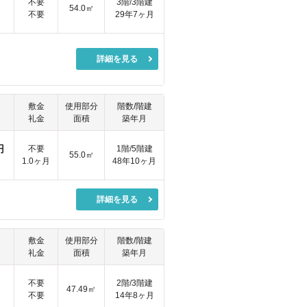
円
不要
3階/3階建
54.0㎡
不要
29年7ヶ月
詳細を見る
敷金
使用部分
階数/階建
礼金
面積
築年月
円
不要
1階/5階建
55.0㎡
1.0ヶ月
48年10ヶ月
詳細を見る
敷金
使用部分
階数/階建
礼金
面積
築年月
円
不要
2階/3階建
47.49㎡
不要
14年8ヶ月