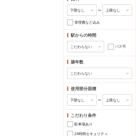
〜
管理費など込み
駅からの時間
バス可
築年数
使用部分面積
〜
こだわり条件
駐車場あり
24時間セキュリティ