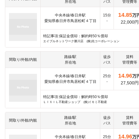
所在地
バス
管理費等
14.85
万
中央本線/春日井駅
15分
愛知県春日井市鳥居松町４丁目
-
22,000円
特記事項:保証金償却：解約時50％償却
エイブルネットワーク勝川店 (株)光コーポレーション
路線/駅
徒歩
賃料
間取り/外観/内観
所在地
バス
管理費等
14.96
万
中央本線/春日井駅
25分
愛知県春日井市鳥居松町４丁目
-
27,500円
特記事項:保証金償却：解約時50％償却
ＬＩＸＩＬ不動産ショップ (株)イキミ不動産
路線/駅
徒歩
賃料
間取り/外観/内観
所在地
バス
管理費等
14.96
万
中央本線/春日井駅
25分