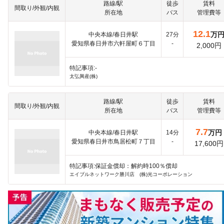
路線/駅
徒歩
賃料
間取り/外観/内観
所在地
バス
管理費等
12.1
万
中央本線/春日井駅
27分
愛知県春日井市六軒屋町６丁目
-
2,000円
特記事項:-
太弘興産(株)
路線/駅
徒歩
賃料
間取り/外観/内観
所在地
バス
管理費等
7.7
万円
中央本線/春日井駅
14分
愛知県春日井市鳥居松町７丁目
-
17,600円
特記事項:保証金償却：解約時100％償却
エイブルネットワーク勝川店 (株)光コーポレーション