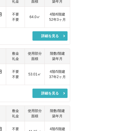
礼金
面積
築年月
円
不要
4階/6階建
64.0㎡
不要
52年3ヶ月
詳細を見る
敷金
使用部分
階数/階建
礼金
面積
築年月
円
不要
4階/5階建
53.01㎡
不要
37年2ヶ月
詳細を見る
敷金
使用部分
階数/階建
礼金
面積
築年月
円
不要
4階/5階建