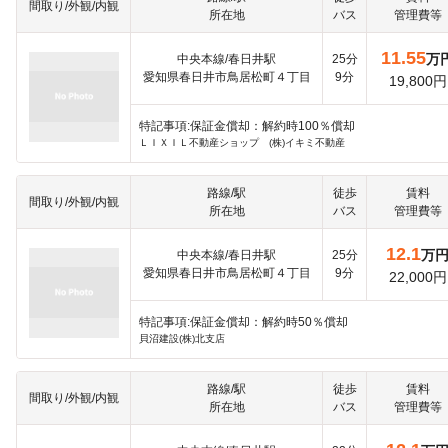
間取り/外観/内観
所在地
バス
管理費等
11.55
万
中央本線/春日井駅
25分
愛知県春日井市鳥居松町４丁目
9分
19,800円
特記事項:保証金償却：解約時100％償却
ＬＩＸＩＬ不動産ショップ (株)イキミ不動産
路線/駅
徒歩
賃料
間取り/外観/内観
所在地
バス
管理費等
12.1
万
中央本線/春日井駅
25分
愛知県春日井市鳥居松町４丁目
9分
22,000円
特記事項:保証金償却：解約時50％償却
貝沼建設(株)北支店
路線/駅
徒歩
賃料
間取り/外観/内観
所在地
バス
管理費等