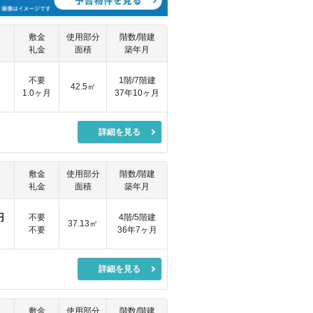
敷金
使用部分
階数/階建
礼金
面積
築年月
不要
1階/7階建
42.5㎡
1.0ヶ月
37年10ヶ月
詳細を見る
敷金
使用部分
階数/階建
礼金
面積
築年月
円
不要
4階/5階建
37.13㎡
不要
36年7ヶ月
詳細を見る
敷金
使用部分
階数/階建