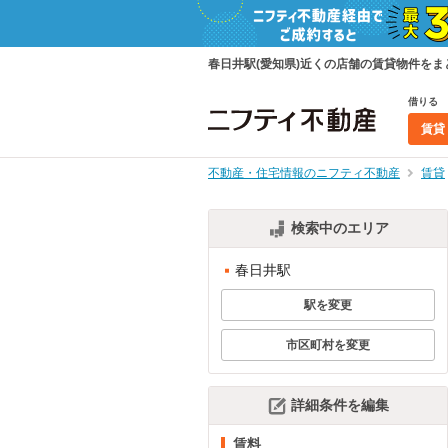
春日井駅(愛知県)近くの店舗の賃貸物件を
借りる
賃貸
不動産・住宅情報のニフティ不動産
賃貸
検索中のエリア
春日井駅
駅を変更
市区町村を変更
詳細条件を編集
賃料