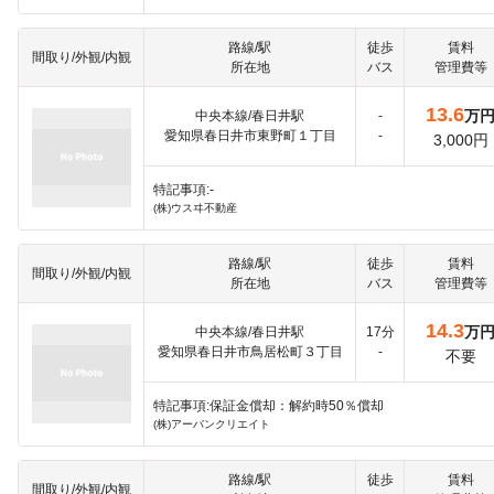
路線/駅
徒歩
賃料
間取り/外観/内観
所在地
バス
管理費等
13.6
万
中央本線/春日井駅
-
愛知県春日井市東野町１丁目
-
3,000円
特記事項:-
(株)ウスヰ不動産
路線/駅
徒歩
賃料
間取り/外観/内観
所在地
バス
管理費等
14.3
万
中央本線/春日井駅
17分
愛知県春日井市鳥居松町３丁目
-
不要
特記事項:保証金償却：解約時50％償却
(株)アーバンクリエイト
路線/駅
徒歩
賃料
間取り/外観/内観