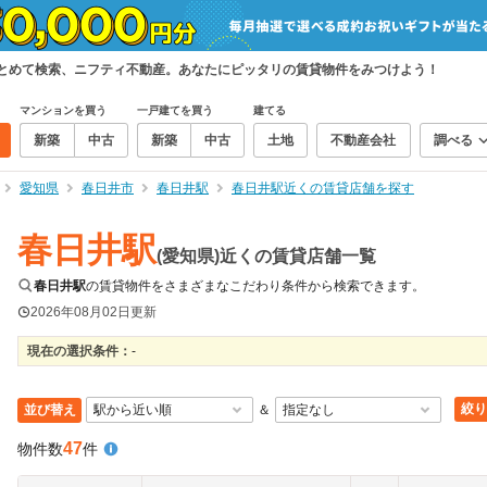
まとめて検索、ニフティ不動産。あなたにピッタリの賃貸物件をみつけよう！
マンションを買う
一戸建てを買う
建てる
新築
中古
新築
中古
土地
不動産会社
調べる
愛知県
春日井市
春日井駅
春日井駅近くの賃貸店舗を探す
春日井駅
(愛知県)近くの賃貸店舗一覧
春日井駅
の賃貸物件をさまざまなこだわり条件から検索できます。
2026年08月02日
更新
現在の選択条件：
-
絞り
並び替え
＆
47
物件数
件