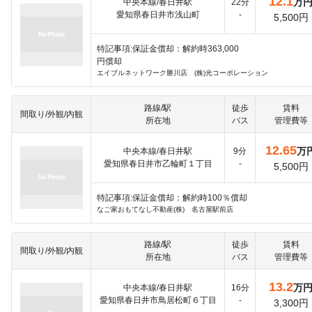
12.1
万
中央本線/春日井駅
22分
愛知県春日井市浅山町
-
5,500円
特記事項:保証金償却：解約時363,000
円償却
エイブルネットワーク勝川店 (株)光コーポレーション
路線/駅
徒歩
賃料
間取り/外観/内観
所在地
バス
管理費等
12.65
万
中央本線/春日井駅
9分
愛知県春日井市乙輪町１丁目
-
5,500円
特記事項:保証金償却：解約時100％償却
なご家おもてなし不動産(株) 名古屋駅前店
路線/駅
徒歩
賃料
間取り/外観/内観
所在地
バス
管理費等
13.2
万
中央本線/春日井駅
16分
愛知県春日井市鳥居松町６丁目
-
3,300円