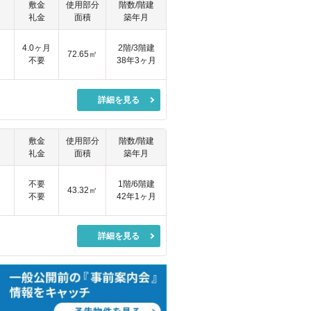
敷金
使用部分
階数/階建
礼金
面積
築年月
円
4.0ヶ月
2階/3階建
72.65㎡
不要
38年3ヶ月
詳細を見る
敷金
使用部分
階数/階建
礼金
面積
築年月
不要
1階/6階建
43.32㎡
不要
42年1ヶ月
詳細を見る