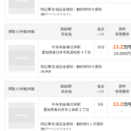
特記事項:保証金償却：解約時50％償却
(株)アーバンクリエイト
路線/駅
徒歩
賃料
間取り/外観/内観
所在地
バス
管理費等
13.2
万
中央本線/春日井駅
16分
愛知県春日井市鳥居松町４丁目
-
24,000円
特記事項:保証金償却：解約時50％償却
(有)孝東
路線/駅
徒歩
賃料
間取り/外観/内観
所在地
バス
管理費等
13.2
万
中央本線/春日井駅
6分
愛知県春日井市上条町２丁目
-
-
特記事項:保証金償却：解約時1ヶ月償却
(株)アーバンクリエイト