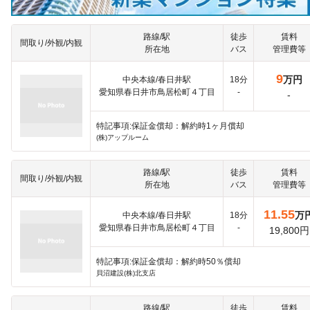
路線/駅
徒歩
賃料
間取り/外観/内観
所在地
バス
管理費等
9
万円
中央本線/春日井駅
18分
愛知県春日井市鳥居松町４丁目
-
-
特記事項:保証金償却：解約時1ヶ月償却
(株)アップルーム
路線/駅
徒歩
賃料
間取り/外観/内観
所在地
バス
管理費等
11.55
万
中央本線/春日井駅
18分
愛知県春日井市鳥居松町４丁目
-
19,800円
特記事項:保証金償却：解約時50％償却
貝沼建設(株)北支店
路線/駅
徒歩
賃料