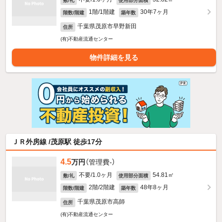
敷/礼
使用部分面積
1階/1階建
30年7ヶ月
階数/階建
築年数
千葉県茂原市早野新田
住所
(有)不動産流通センター
物件詳細を見る
ＪＲ外房線 /茂原駅 徒歩17分
4.5
万円
（管理費-）
不要/1.0ヶ月
54.81㎡
敷/礼
使用部分面積
2階/2階建
48年8ヶ月
階数/階建
築年数
千葉県茂原市高師
住所
(有)不動産流通センター