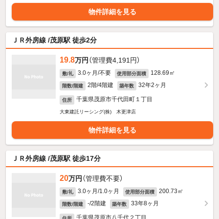
物件詳細を見る
ＪＲ外房線 /茂原駅 徒歩2分
19.8
万円
（管理費4,191円）
3.0ヶ月/不要
128.69㎡
敷/礼
使用部分面積
2階/4階建
32年2ヶ月
階数/階建
築年数
千葉県茂原市千代田町１丁目
住所
大東建託リーシング(株) 木更津店
物件詳細を見る
ＪＲ外房線 /茂原駅 徒歩17分
20
万円
（管理費不要）
3.0ヶ月/1.0ヶ月
200.73㎡
敷/礼
使用部分面積
-/2階建
33年8ヶ月
階数/階建
築年数
千葉県茂原市八千代２丁目
住所