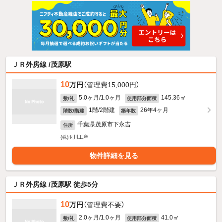
ＪＲ外房線 /茂原駅
10
万円
（管理費15,000円）
5.0ヶ月/1.0ヶ月
145.36㎡
敷/礼
使用部分面積
1階/2階建
26年4ヶ月
階数/階建
築年数
千葉県茂原市下永吉
住所
(株)玉川工産
物件詳細を見る
ＪＲ外房線 /茂原駅 徒歩5分
10
万円
（管理費不要）
2.0ヶ月/1.0ヶ月
41.0㎡
敷/礼
使用部分面積