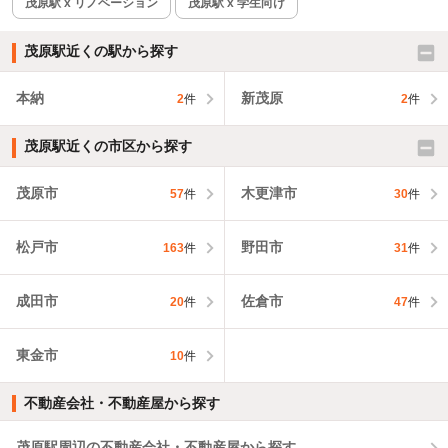
茂原駅 x リノベーション
茂原駅 x 学生向け
茂原駅近くの駅から探す
本納
新茂原
2
件
2
件
茂原駅近くの市区から探す
茂原市
木更津市
57
件
30
件
松戸市
野田市
163
件
31
件
成田市
佐倉市
20
件
47
件
東金市
10
件
不動産会社・不動産屋から探す
茂原駅周辺の不動産会社・不動産屋から探す