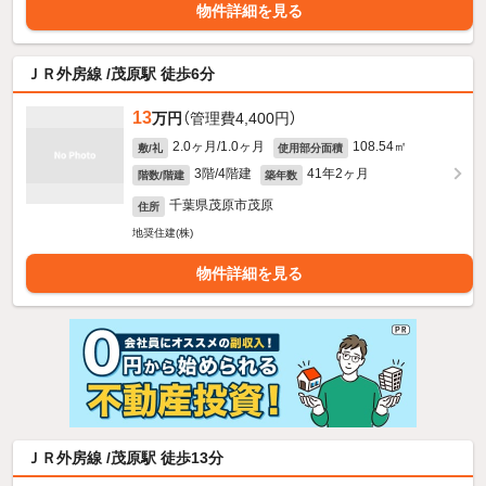
物件詳細を見る
ＪＲ外房線 /茂原駅 徒歩6分
13
万円
（管理費4,400円）
2.0ヶ月/1.0ヶ月
108.54㎡
敷/礼
使用部分面積
3階/4階建
41年2ヶ月
階数/階建
築年数
千葉県茂原市茂原
住所
地奨住建(株)
物件詳細を見る
ＪＲ外房線 /茂原駅 徒歩13分