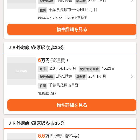
1階/7階建
34年5ヶ月
階数/階建
築年数
千葉県茂原市千代田町１丁目
住所
(株)エムビレッジ マルモト不動産
物件詳細を見る
ＪＲ外房線 /茂原駅 徒歩35分
6
万円
（管理費-）
2.0ヶ月/1.0ヶ月
45.23㎡
敷/礼
使用部分面積
1階/1階建
25年1ヶ月
階数/階建
築年数
千葉県茂原市早野
住所
岩瀬建設(株)
物件詳細を見る
ＪＲ外房線 /茂原駅 徒歩15分
6.6
万円
（管理費不要）