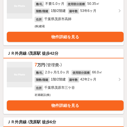
不要/1.0ヶ月
50.35㎡
敷/礼
使用部分面積
1階/2階建
53年6ヶ月
階数/階建
築年数
千葉県茂原市高師
住所
(株)建蔵
物件詳細を見る
ＪＲ外房線 /茂原駅 徒歩42分
7
万円
（管理費-）
2.0ヶ月/1.0ヶ月
66.0㎡
敷/礼
使用部分面積
1階/2階建
42年2ヶ月
階数/階建
築年数
千葉県茂原市三ケ谷
住所
岩瀬建設(株)
物件詳細を見る
ＪＲ外房線 /茂原駅 徒歩6分