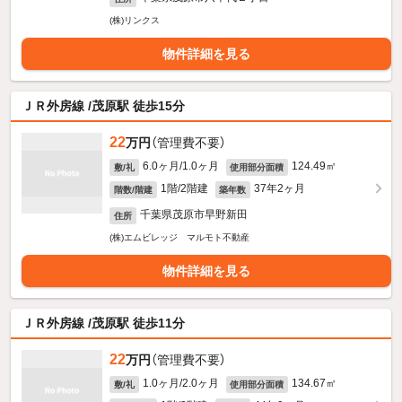
(株)リンクス
物件詳細を見る
ＪＲ外房線 /茂原駅 徒歩15分
22
万円
（管理費不要）
6.0ヶ月/1.0ヶ月
124.49㎡
敷/礼
使用部分面積
1階/2階建
37年2ヶ月
階数/階建
築年数
千葉県茂原市早野新田
住所
(株)エムビレッジ マルモト不動産
物件詳細を見る
ＪＲ外房線 /茂原駅 徒歩11分
22
万円
（管理費不要）
1.0ヶ月/2.0ヶ月
134.67㎡
敷/礼
使用部分面積