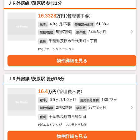
ＪＲ外房線 /茂原駅 徒歩1分
16.3328
万円
（管理費不要）
4.0ヶ月/不要
61.38㎡
敷/礼
使用部分面積
5階/7階建
34年6ヶ月
階数/階建
築年数
千葉県茂原市千代田町１丁目
住所
(株)リオ・ソリューション
物件詳細を見る
ＪＲ外房線 /茂原駅 徒歩15分
16.4
万円
（管理費不要）
6.0ヶ月/1.0ヶ月
130.72㎡
敷/礼
使用部分面積
2階/2階建
37年2ヶ月
階数/階建
築年数
千葉県茂原市早野新田
住所
(株)エムビレッジ マルモト不動産
物件詳細を見る