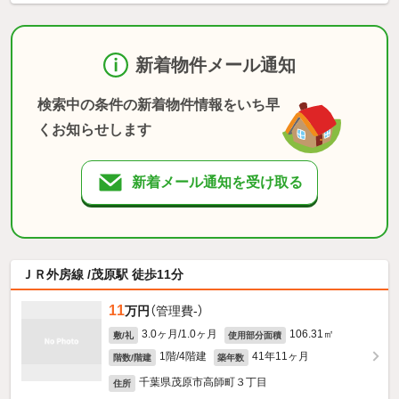
新着物件メール通知
検索中の条件の新着物件情報をいち早
くお知らせします
新着メール通知を受け取る
ＪＲ外房線 /茂原駅 徒歩11分
11
万円
（管理費-）
3.0ヶ月/1.0ヶ月
106.31㎡
敷/礼
使用部分面積
1階/4階建
41年11ヶ月
階数/階建
築年数
千葉県茂原市高師町３丁目
住所