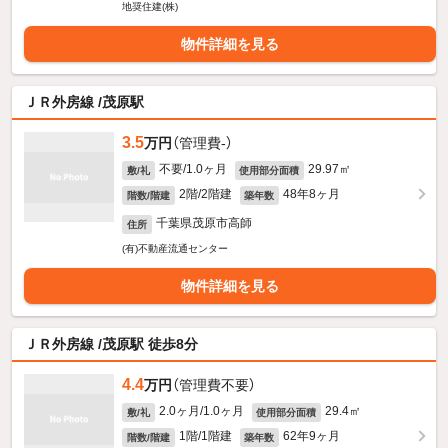
地奨住建(株)
物件詳細を見る
ＪＲ外房線 /茂原駅
3.5
万円
（管理費-）
不要/1.0ヶ月
29.97㎡
敷/礼
使用部分面積
2階/2階建
48年8ヶ月
階数/階建
築年数
千葉県茂原市高師
住所
(有)不動産流通センター
物件詳細を見る
ＪＲ外房線 /茂原駅 徒歩8分
4.4
万円
（管理費不要）
2.0ヶ月/1.0ヶ月
29.4㎡
敷/礼
使用部分面積
1階/1階建
62年9ヶ月
階数/階建
築年数