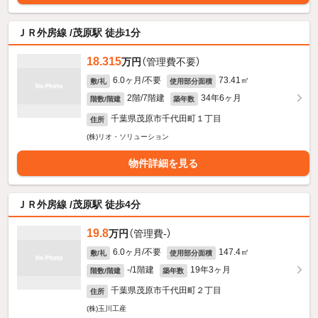
ＪＲ外房線 /茂原駅 徒歩1分
18.315
万円
（管理費不要）
6.0ヶ月/不要
73.41㎡
敷/礼
使用部分面積
2階/7階建
34年6ヶ月
階数/階建
築年数
千葉県茂原市千代田町１丁目
住所
(株)リオ・ソリューション
物件詳細を見る
ＪＲ外房線 /茂原駅 徒歩4分
19.8
万円
（管理費-）
6.0ヶ月/不要
147.4㎡
敷/礼
使用部分面積
-/1階建
19年3ヶ月
階数/階建
築年数
千葉県茂原市千代田町２丁目
住所
(株)玉川工産