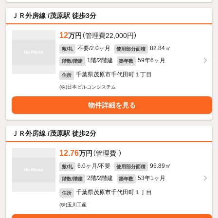
ＪＲ外房線 /茂原駅 徒歩3分
12
万円
（管理費22,000円）
不要/2.0ヶ月
82.84㎡
敷/礼
使用部分面積
1階/2階建
59年6ヶ月
階数/階建
築年数
千葉県茂原市千代田町１丁目
住所
(株)日本ビルコンシステム
物件詳細を見る
ＪＲ外房線 /茂原駅 徒歩2分
12.76
万円
（管理費-）
6.0ヶ月/不要
96.89㎡
敷/礼
使用部分面積
2階/2階建
53年1ヶ月
階数/階建
築年数
千葉県茂原市千代田町１丁目
住所
(株)玉川工産