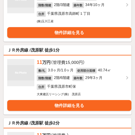
2階/3階建
34年10ヶ月
階数/階建
築年数
千葉県茂原市高師町１丁目
住所
(株)玉川工産
物件詳細を見る
ＪＲ外房線 /茂原駅 徒歩1分
11
万円
（管理費15,000円）
3.0ヶ月/1.0ヶ月
40.74㎡
敷/礼
使用部分面積
2階/6階建
29年3ヶ月
階数/階建
築年数
千葉県茂原市町保
住所
大東建託リーシング(株) 茂原店
物件詳細を見る
ＪＲ外房線 /茂原駅 徒歩2分