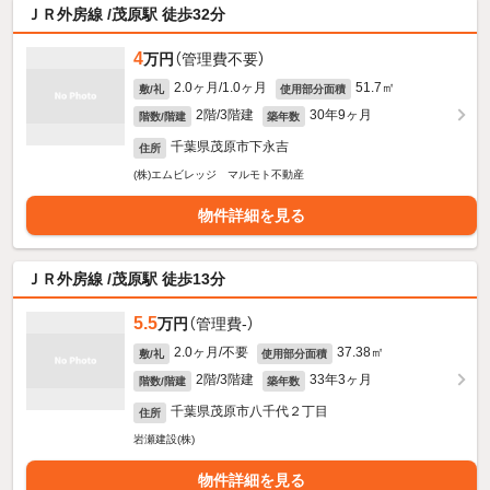
ＪＲ外房線 /茂原駅 徒歩32分
4
万円
（管理費不要）
2.0ヶ月/1.0ヶ月
51.7㎡
敷/礼
使用部分面積
2階/3階建
30年9ヶ月
階数/階建
築年数
千葉県茂原市下永吉
住所
(株)エムビレッジ マルモト不動産
物件詳細を見る
ＪＲ外房線 /茂原駅 徒歩13分
5.5
万円
（管理費-）
2.0ヶ月/不要
37.38㎡
敷/礼
使用部分面積
2階/3階建
33年3ヶ月
階数/階建
築年数
千葉県茂原市八千代２丁目
住所
岩瀬建設(株)
物件詳細を見る