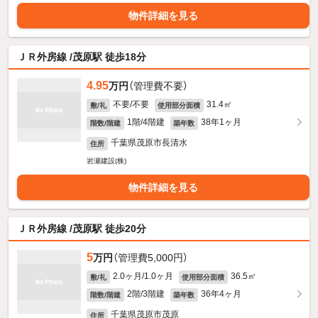
物件詳細を見る
ＪＲ外房線 /茂原駅 徒歩18分
4.95
万円
（管理費不要）
不要/不要
31.4㎡
敷/礼
使用部分面積
1階/4階建
38年1ヶ月
階数/階建
築年数
千葉県茂原市長清水
住所
岩瀬建設(株)
物件詳細を見る
ＪＲ外房線 /茂原駅 徒歩20分
5
万円
（管理費5,000円）
2.0ヶ月/1.0ヶ月
36.5㎡
敷/礼
使用部分面積
2階/3階建
36年4ヶ月
階数/階建
築年数
千葉県茂原市茂原
住所