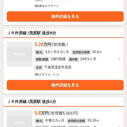
(株)東令エステート
物件詳細を見る
ＪＲ外房線 /茂原駅 徒歩9分
5.28
万円
（管理費-）
3.0ヶ月/1.0ヶ月
40.0㎡
敷/礼
使用部分面積
1階/1階建
24年3ヶ月
階数/階建
築年数
千葉県茂原市茂原
住所
(株)スタイル・レゴ
物件詳細を見る
ＪＲ外房線 /茂原駅 徒歩1分
5.8
万円
（管理費5,501円）
不要/1.0ヶ月
35.19㎡
敷/礼
使用部分面積