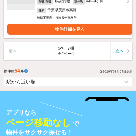
1階/2階建
44年9ヶ月
階数/階建
築年数
千葉県茂原市高師
住所
松鵜不動産・行政書士事務所
物件詳細を見る
1ページ目
前へ
次へ
全2ページ
54
物件数
件
2026年08月04日
更新
アプリなら
ページ移動なし
で
物件をサクサク探せる！