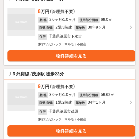
8
万円
（管理費不要）
2.0ヶ月/1.0ヶ月
69.0㎡
敷/礼
使用部分面積
2階/3階建
30年9ヶ月
階数/階建
築年数
千葉県茂原市下永吉
住所
(株)エムビレッジ マルモト不動産
物件詳細を見る
ＪＲ外房線 /茂原駅 徒歩23分
9
万円
（管理費不要）
3.0ヶ月/1.0ヶ月
59.62㎡
敷/礼
使用部分面積
1階/2階建
34年1ヶ月
階数/階建
築年数
千葉県茂原市茂原
住所
(株)エムビレッジ マルモト不動産
物件詳細を見る