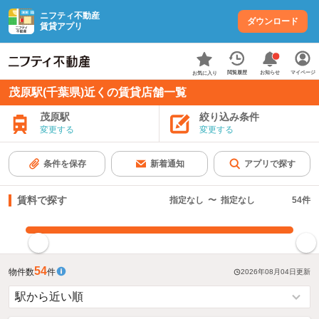
ニフティ不動産
ダウンロード
賃貸アプリ
お知らせ
閲覧履歴
マイページ
お気に入り
茂原駅(千葉県)近くの賃貸店舗一覧
茂原駅
絞り込み条件
変更する
変更する
条件を保存
新着通知
アプリで探す
賃料で探す
指定なし
〜
指定なし
54
件
指定した賃料で絞り込む
54
物件数
件
2026年08月04日
更新