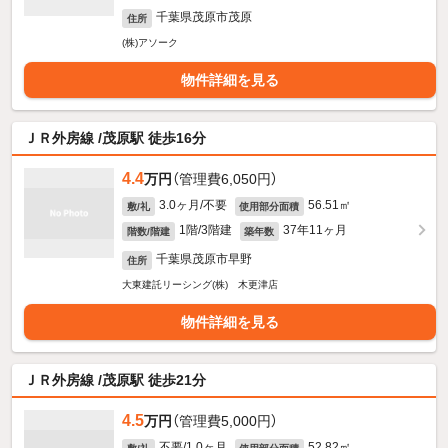
千葉県茂原市茂原
住所
(株)アソーク
物件詳細を見る
ＪＲ外房線 /茂原駅 徒歩16分
4.4
万円
（管理費6,050円）
3.0ヶ月/不要
56.51㎡
敷/礼
使用部分面積
1階/3階建
37年11ヶ月
階数/階建
築年数
千葉県茂原市早野
住所
大東建託リーシング(株) 木更津店
物件詳細を見る
ＪＲ外房線 /茂原駅 徒歩21分
4.5
万円
（管理費5,000円）
不要/1.0ヶ月
52.82㎡