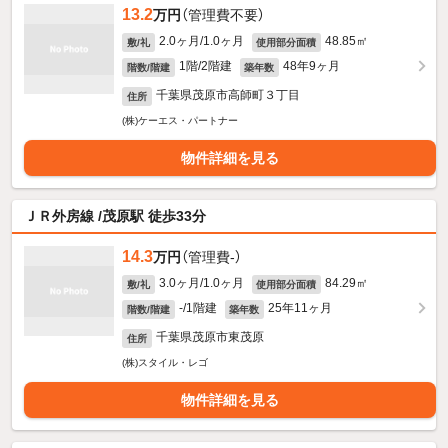
13.2
万円
（管理費不要）
2.0ヶ月/1.0ヶ月
48.85㎡
敷/礼
使用部分面積
1階/2階建
48年9ヶ月
階数/階建
築年数
千葉県茂原市高師町３丁目
住所
(株)ケーエス・パートナー
物件詳細を見る
ＪＲ外房線 /茂原駅 徒歩33分
14.3
万円
（管理費-）
3.0ヶ月/1.0ヶ月
84.29㎡
敷/礼
使用部分面積
-/1階建
25年11ヶ月
階数/階建
築年数
千葉県茂原市東茂原
住所
(株)スタイル・レゴ
物件詳細を見る