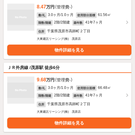
8.47
万円
（管理費-）
3.0ヶ月/1.0ヶ月
61.56㎡
敷/礼
使用部分面積
2階/2階建
41年7ヶ月
階数/階建
築年数
千葉県茂原市高師町２丁目
住所
大東建託リーシング(株) 茂原店
物件詳細を見る
ＪＲ外房線 /茂原駅 徒歩6分
9.68
万円
（管理費-）
3.0ヶ月/1.0ヶ月
66.48㎡
敷/礼
使用部分面積
2階/2階建
41年7ヶ月
階数/階建
築年数
千葉県茂原市高師町２丁目
住所
大東建託リーシング(株) 茂原店
物件詳細を見る