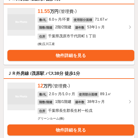
11.55
万円
（管理費-）
6.0ヶ月/不要
71.67㎡
敷/礼
使用部分面積
2階/2階建
53年1ヶ月
階数/階建
築年数
千葉県茂原市千代田町１丁目
住所
(株)玉川工産
物件詳細を見る
ＪＲ外房線 /茂原駅 バス38分 徒歩1分
12
万円
（管理費-）
2.0ヶ月/1.0ヶ月
89.1㎡
敷/礼
使用部分面積
1階/1階建
38年3ヶ月
階数/階建
築年数
千葉県長生郡長生村一松戊
住所
グリーンルーム(株)
物件詳細を見る