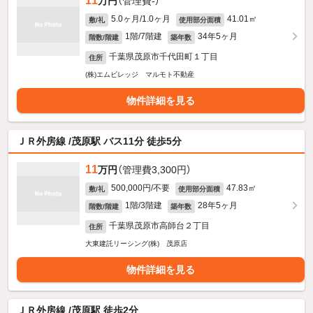
11
万円
（管理費-）
5.0ヶ月/1.0ヶ月
41.01㎡
敷/礼
使用部分面積
1階/7階建
34年5ヶ月
階数/階建
築年数
千葉県茂原市千代田町１丁目
住所
(株)エムビレッジ マルモト不動産
物件詳細を見る
ＪＲ外房線 /茂原駅 バス11分 徒歩5分
11
万円
（管理費3,300円）
500,000円/不要
47.83㎡
敷/礼
使用部分面積
1階/3階建
28年5ヶ月
階数/階建
築年数
千葉県茂原市高師台２丁目
住所
大東建託リーシング(株) 茂原店
物件詳細を見る
ＪＲ外房線 /茂原駅 徒歩2分