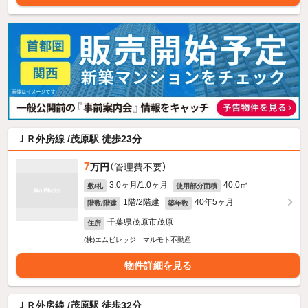
ＪＲ外房線 /茂原駅 徒歩23分
7
万円
（管理費不要）
3.0ヶ月/1.0ヶ月
40.0㎡
敷/礼
使用部分面積
1階/2階建
40年5ヶ月
階数/階建
築年数
千葉県茂原市茂原
住所
(株)エムビレッジ マルモト不動産
物件詳細を見る
ＪＲ外房線 /茂原駅 徒歩32分