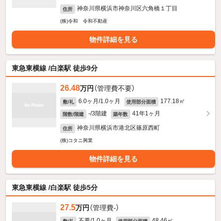
神奈川県横浜市神奈川区六角橋１丁目
住所
(株)令和 令和不動産
物件詳細を見る
東急東横線 /白楽駅 徒歩9分
26.48
万円
（管理費不要）
6.0ヶ月/1.0ヶ月
177.18㎡
敷/礼
使用部分面積
-/3階建
41年1ヶ月
階数/階建
築年数
神奈川県横浜市港北区篠原西町
住所
(株)コタニ興業
物件詳細を見る
東急東横線 /白楽駅 徒歩5分
27.5
万円
（管理費-）
不要/1.0ヶ月
48.46㎡