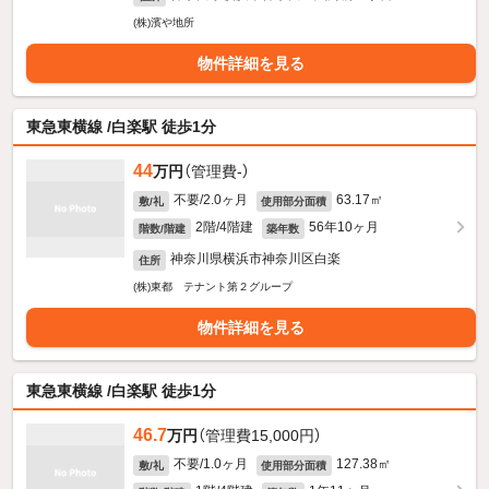
(株)濱や地所
物件詳細を見る
東急東横線 /白楽駅 徒歩1分
44
万円
（管理費-）
不要/2.0ヶ月
63.17㎡
敷/礼
使用部分面積
2階/4階建
56年10ヶ月
階数/階建
築年数
神奈川県横浜市神奈川区白楽
住所
(株)東都 テナント第２グループ
物件詳細を見る
東急東横線 /白楽駅 徒歩1分
46.7
万円
（管理費15,000円）
不要/1.0ヶ月
127.38㎡
敷/礼
使用部分面積