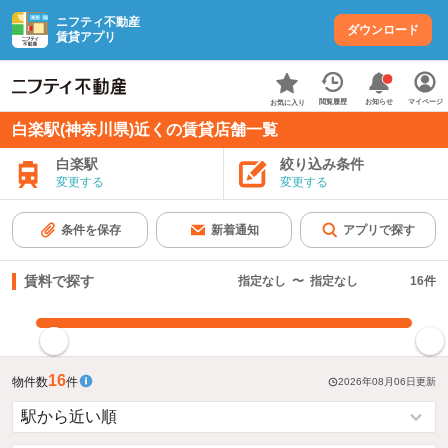
ニフティ不動産
ダウンロード
賃貸アプリ
お知らせ
閲覧履歴
マイページ
お気に入り
白楽駅(神奈川県)近くの賃貸店舗一覧
白楽駅
絞り込み条件
変更する
変更する
条件を保存
新着通知
アプリで探す
賃料で探す
指定なし
〜
指定なし
16
件
指定した賃料で絞り込む
16
物件数
件
2026年08月06日
更新