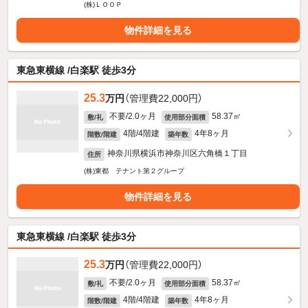
(株)ＬＯＯＰ
物件詳細を見る
東急東横線 /白楽駅 徒歩3分
25.3
万円
（管理費22,000円）
不要/2.0ヶ月
58.37㎡
敷/礼
使用部分面積
4階/4階建
4年8ヶ月
階数/階建
築年数
神奈川県横浜市神奈川区六角橋１丁目
住所
(株)東都 テナント第２グループ
物件詳細を見る
東急東横線 /白楽駅 徒歩3分
25.3
万円
（管理費22,000円）
不要/2.0ヶ月
58.37㎡
敷/礼
使用部分面積
4階/4階建
4年8ヶ月
階数/階建
築年数