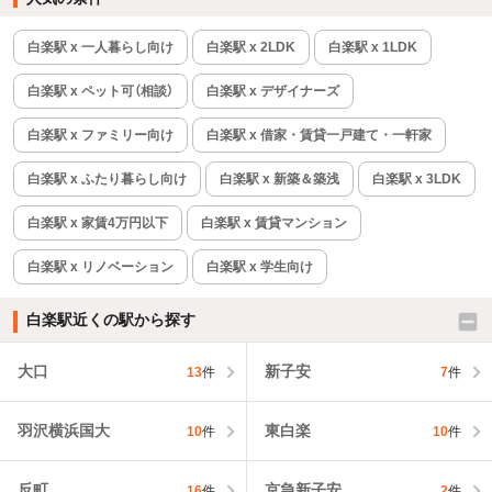
白楽駅 x 一人暮らし向け
白楽駅 x 2LDK
白楽駅 x 1LDK
白楽駅 x ペット可（相談）
白楽駅 x デザイナーズ
白楽駅 x ファミリー向け
白楽駅 x 借家・賃貸一戸建て・一軒家
白楽駅 x ふたり暮らし向け
白楽駅 x 新築＆築浅
白楽駅 x 3LDK
白楽駅 x 家賃4万円以下
白楽駅 x 賃貸マンション
白楽駅 x リノベーション
白楽駅 x 学生向け
白楽駅近くの駅から探す
大口
新子安
13
件
7
件
羽沢横浜国大
東白楽
10
件
10
件
反町
京急新子安
16
件
2
件