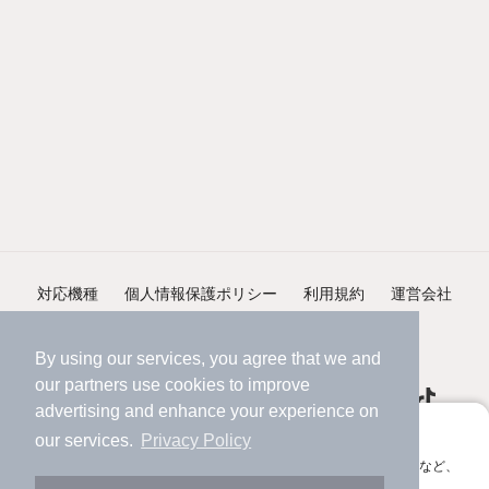
対応機種
個人情報保護ポリシー
利用規約
運営会社
ヘルプ・お問い合わせ
採用情報
By using our services, you agree that we and
our
partners
use cookies to improve
advertising and enhance your experience on
アプリに切り替えて、サクサクお部屋探し
our services.
Privacy Policy
会員登録なしですぐ使える。マップ検索やお気に入り保存など、
©NIFTY Lifestyle Co., Ltd.
アプリ限定の便利な機能が使えます！