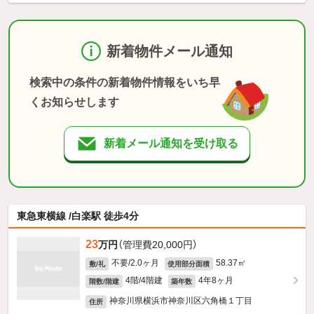
新着物件メール通知
検索中の条件の新着物件情報をいち早
くお知らせします
新着メール通知を受け取る
東急東横線 /白楽駅 徒歩4分
23
万円
（管理費20,000円）
不要/2.0ヶ月
58.37㎡
敷/礼
使用部分面積
4階/4階建
4年8ヶ月
階数/階建
築年数
神奈川県横浜市神奈川区六角橋１丁目
住所