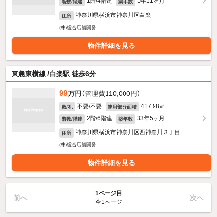
1階/4階建
1年11ヶ月
階数/階建
築年数
神奈川県横浜市神奈川区白楽
住所
(株)総合店舗開発
物件詳細を見る
東急東横線 /白楽駅 徒歩6分
99
万円
（管理費110,000円）
不要/不要
417.98㎡
敷/礼
使用部分面積
2階/6階建
33年5ヶ月
階数/階建
築年数
神奈川県横浜市神奈川区西神奈川３丁目
住所
(株)総合店舗開発
物件詳細を見る
1ページ目
前へ
次へ
全1ページ