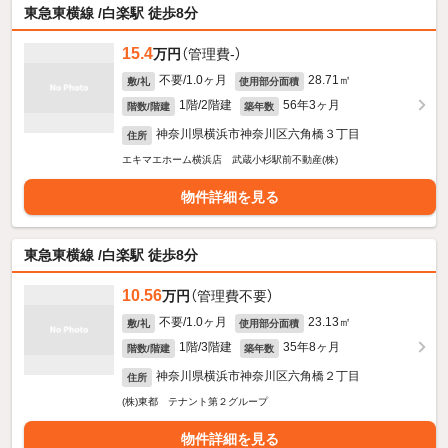
東急東横線 /白楽駅 徒歩8分
15.4
万円
（管理費-）
不要/1.0ヶ月
28.71㎡
敷/礼
使用部分面積
1階/2階建
56年3ヶ月
階数/階建
築年数
神奈川県横浜市神奈川区六角橋３丁目
住所
エキマエホーム横浜店 武蔵小杉駅前不動産(株)
物件詳細を見る
東急東横線 /白楽駅 徒歩8分
10.56
万円
（管理費不要）
不要/1.0ヶ月
23.13㎡
敷/礼
使用部分面積
1階/3階建
35年8ヶ月
階数/階建
築年数
神奈川県横浜市神奈川区六角橋２丁目
住所
(株)東都 テナント第２グループ
物件詳細を見る