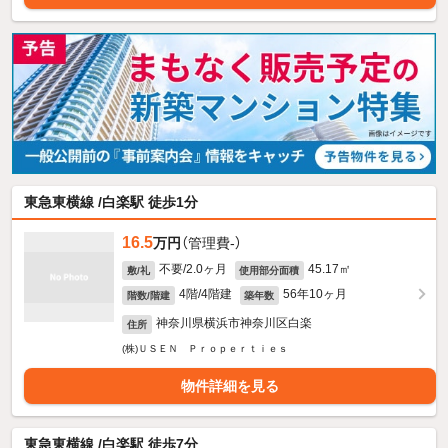
東急東横線 /白楽駅 徒歩1分
16.5
万円
（管理費-）
不要/2.0ヶ月
45.17㎡
敷/礼
使用部分面積
4階/4階建
56年10ヶ月
階数/階建
築年数
神奈川県横浜市神奈川区白楽
住所
(株)ＵＳＥＮ Ｐｒｏｐｅｒｔｉｅｓ
物件詳細を見る
東急東横線 /白楽駅 徒歩7分