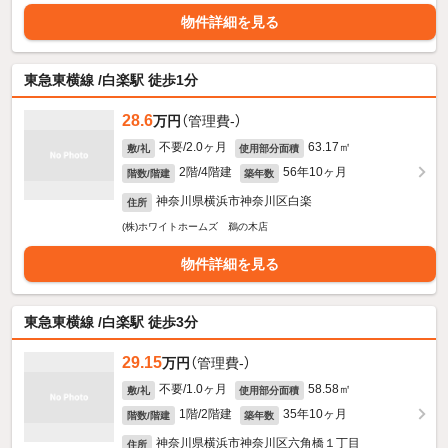
物件詳細を見る
東急東横線 /白楽駅 徒歩1分
28.6
万円
（管理費-）
不要/2.0ヶ月
63.17㎡
敷/礼
使用部分面積
2階/4階建
56年10ヶ月
階数/階建
築年数
神奈川県横浜市神奈川区白楽
住所
(株)ホワイトホームズ 鵜の木店
物件詳細を見る
東急東横線 /白楽駅 徒歩3分
29.15
万円
（管理費-）
不要/1.0ヶ月
58.58㎡
敷/礼
使用部分面積
1階/2階建
35年10ヶ月
階数/階建
築年数
神奈川県横浜市神奈川区六角橋１丁目
住所