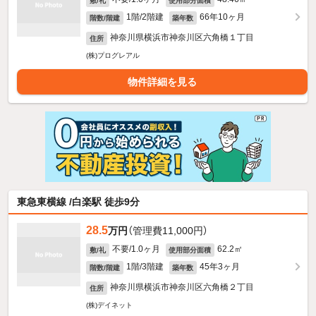
敷/礼
使用部分面積
1階/2階建
66年10ヶ月
階数/階建
築年数
神奈川県横浜市神奈川区六角橋１丁目
住所
(株)プログレアル
物件詳細を見る
東急東横線 /白楽駅 徒歩9分
28.5
万円
（管理費11,000円）
不要/1.0ヶ月
62.2㎡
敷/礼
使用部分面積
1階/3階建
45年3ヶ月
階数/階建
築年数
神奈川県横浜市神奈川区六角橋２丁目
住所
(株)デイネット