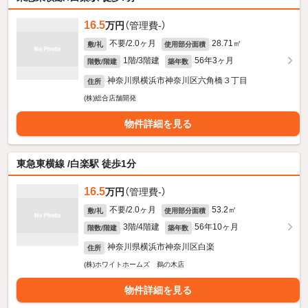
16.5
万円
（管理費-）
不要/2.0ヶ月
28.71㎡
敷/礼
使用部分面積
1階/3階建
56年3ヶ月
階数/階建
築年数
神奈川県横浜市神奈川区六角橋３丁目
住所
(株)総合店舗開発
物件詳細を見る
東急東横線 /白楽駅 徒歩1分
16.5
万円
（管理費-）
不要/2.0ヶ月
53.2㎡
敷/礼
使用部分面積
3階/4階建
56年10ヶ月
階数/階建
築年数
神奈川県横浜市神奈川区白楽
住所
(株)ホワイトホームズ 鵜の木店
物件詳細を見る