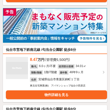
仙台市営地下鉄南北線 /勾当台公園駅 徒歩8分
8.47
万円
（管理費5,500円）
6.0ヶ月/不要
34.01㎡
敷/礼
使用部分面積
1階/7階建
48年9ヶ月
階数/階建
築年数
宮城県仙台市青葉区錦町１丁目
住所
東北住宅興業(株) アパマンショップ仙台小田原店
物件詳細を見る
仙台市営地下鉄南北線 /勾当台公園駅 徒歩9分