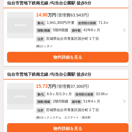
仙台市営地下鉄南北線 /勾当台公園駅 徒歩5分
14.96
万円
（管理費63,943円）
1,941,300円/不要
71.3㎡
敷/礼
使用部分面積
5階/6階建
42年8ヶ月
階数/階建
築年数
宮城県仙台市青葉区国分町３丁目
住所
(株)エンタツ
物件詳細を見る
仙台市営地下鉄南北線 /勾当台公園駅 徒歩2分
15.73
万円
（管理費37,300円）
6.0ヶ月/1.0ヶ月
33.06㎡
敷/礼
使用部分面積
2階/5階建
51年4ヶ月
階数/階建
築年数
宮城県仙台市青葉区国分町２丁目
住所
(株)ヨックシステム エステート・国分町
物件詳細を見る