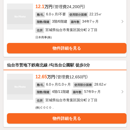
12.1
万円
（管理費24,200円）
6.0ヶ月/不要
22.15㎡
敷/礼
使用部分面積
3階/6階建
34年7ヶ月
階数/階建
築年数
宮城県仙台市青葉区国分町２丁目
住所
日本商事(株)
物件詳細を見る
仙台市営地下鉄南北線 /勾当台公園駅 徒歩3分
12.65
万円
（管理費12,650円）
6.0ヶ月/1.0ヶ月
28.62㎡
敷/礼
使用部分面積
4階/11階建
57年9ヶ月
階数/階建
築年数
宮城県仙台市青葉区国分町２丁目
住所
(株)ＣＯＣＯ．
物件詳細を見る