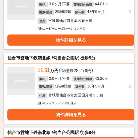
3.0ヶ月/不要
44.01㎡
敷/礼
使用部分面積
2階/6階建
48年6ヶ月
階数/階建
築年数
宮城県仙台市青葉区春日町
住所
(株)エービーコーポレーション本店
物件詳細を見る
仙台市営地下鉄南北線 /勾当台公園駅 徒歩5分
11.51
万円
（管理費28,776円）
3.0ヶ月/不要
43.26㎡
敷/礼
使用部分面積
5階/8階建
38年5ヶ月
階数/階建
築年数
宮城県仙台市青葉区国分町３丁目
住所
(株)オフィスメディア仙台店
物件詳細を見る
仙台市営地下鉄南北線 /勾当台公園駅 徒歩8分