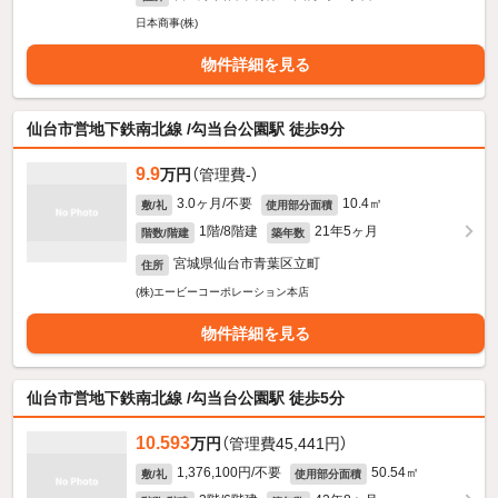
日本商事(株)
物件詳細を見る
仙台市営地下鉄南北線 /勾当台公園駅 徒歩9分
9.9
万円
（管理費-）
3.0ヶ月/不要
10.4㎡
敷/礼
使用部分面積
1階/8階建
21年5ヶ月
階数/階建
築年数
宮城県仙台市青葉区立町
住所
(株)エービーコーポレーション本店
物件詳細を見る
仙台市営地下鉄南北線 /勾当台公園駅 徒歩5分
10.593
万円
（管理費45,441円）
1,376,100円/不要
50.54㎡
敷/礼
使用部分面積