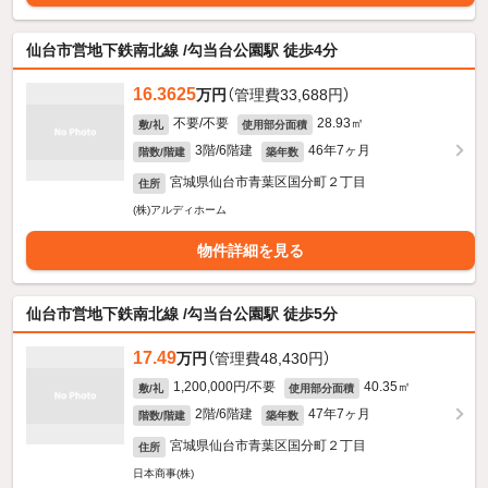
仙台市営地下鉄南北線 /勾当台公園駅 徒歩4分
16.3625
万円
（管理費33,688円）
不要/不要
28.93㎡
敷/礼
使用部分面積
3階/6階建
46年7ヶ月
階数/階建
築年数
宮城県仙台市青葉区国分町２丁目
住所
(株)アルディホーム
物件詳細を見る
仙台市営地下鉄南北線 /勾当台公園駅 徒歩5分
17.49
万円
（管理費48,430円）
1,200,000円/不要
40.35㎡
敷/礼
使用部分面積
2階/6階建
47年7ヶ月
階数/階建
築年数
宮城県仙台市青葉区国分町２丁目
住所
日本商事(株)