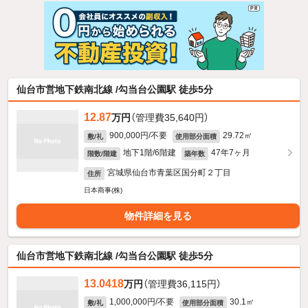
仙台市営地下鉄南北線 /勾当台公園駅 徒歩5分
12.87
万円
（管理費35,640円）
900,000円/不要
29.72㎡
敷/礼
使用部分面積
地下1階/6階建
47年7ヶ月
階数/階建
築年数
宮城県仙台市青葉区国分町２丁目
住所
日本商事(株)
物件詳細を見る
仙台市営地下鉄南北線 /勾当台公園駅 徒歩5分
13.0418
万円
（管理費36,115円）
1,000,000円/不要
30.1㎡
敷/礼
使用部分面積