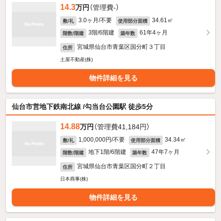
14.3
万円
（管理費-）
3.0ヶ月/不要
34.61㎡
敷/礼
使用部分面積
3階/6階建
61年4ヶ月
階数/階建
築年数
宮城県仙台市青葉区国分町３丁目
住所
土屋不動産(株)
物件詳細を見る
仙台市営地下鉄南北線 /勾当台公園駅 徒歩5分
14.88
万円
（管理費41,184円）
1,000,000円/不要
34.34㎡
敷/礼
使用部分面積
地下1階/6階建
47年7ヶ月
階数/階建
築年数
宮城県仙台市青葉区国分町２丁目
住所
日本商事(株)
物件詳細を見る