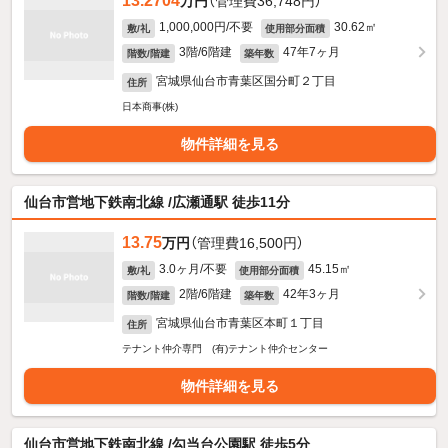
13.2704
万円
（管理費36,748円）
1,000,000円/不要
30.62㎡
敷/礼
使用部分面積
3階/6階建
47年7ヶ月
階数/階建
築年数
宮城県仙台市青葉区国分町２丁目
住所
日本商事(株)
物件詳細を見る
仙台市営地下鉄南北線 /広瀬通駅 徒歩11分
13.75
万円
（管理費16,500円）
3.0ヶ月/不要
45.15㎡
敷/礼
使用部分面積
2階/6階建
42年3ヶ月
階数/階建
築年数
宮城県仙台市青葉区本町１丁目
住所
テナント仲介専門 (有)テナント仲介センター
物件詳細を見る
仙台市営地下鉄南北線 /勾当台公園駅 徒歩5分