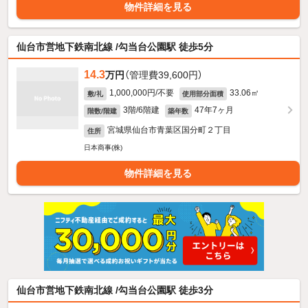
物件詳細を見る
仙台市営地下鉄南北線 /勾当台公園駅 徒歩5分
14.3
万円
（管理費39,600円）
1,000,000円/不要
33.06㎡
敷/礼
使用部分面積
3階/6階建
47年7ヶ月
階数/階建
築年数
宮城県仙台市青葉区国分町２丁目
住所
日本商事(株)
物件詳細を見る
仙台市営地下鉄南北線 /勾当台公園駅 徒歩3分