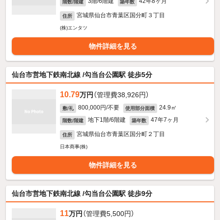
3階/6階建
42年8ヶ月
階数/階建
築年数
宮城県仙台市青葉区国分町３丁目
住所
(株)エンタツ
物件詳細を見る
仙台市営地下鉄南北線 /勾当台公園駅 徒歩5分
10.79
万円
（管理費38,926円）
800,000円/不要
24.9㎡
敷/礼
使用部分面積
地下1階/6階建
47年7ヶ月
階数/階建
築年数
宮城県仙台市青葉区国分町２丁目
住所
日本商事(株)
物件詳細を見る
仙台市営地下鉄南北線 /勾当台公園駅 徒歩9分
11
万円
（管理費5,500円）