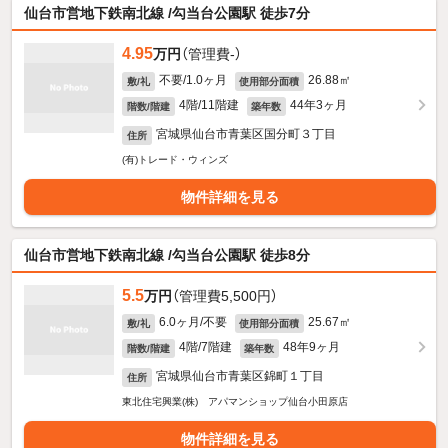
仙台市営地下鉄南北線 /勾当台公園駅 徒歩7分
4.95
万円
（管理費-）
不要/1.0ヶ月
26.88㎡
敷/礼
使用部分面積
4階/11階建
44年3ヶ月
階数/階建
築年数
宮城県仙台市青葉区国分町３丁目
住所
(有)トレード・ウィンズ
物件詳細を見る
仙台市営地下鉄南北線 /勾当台公園駅 徒歩8分
5.5
万円
（管理費5,500円）
6.0ヶ月/不要
25.67㎡
敷/礼
使用部分面積
4階/7階建
48年9ヶ月
階数/階建
築年数
宮城県仙台市青葉区錦町１丁目
住所
東北住宅興業(株) アパマンショップ仙台小田原店
物件詳細を見る