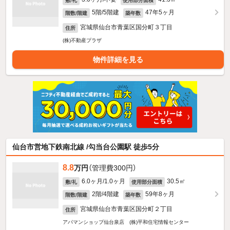
敷/礼
使用部分面積
5階/5階建
47年5ヶ月
階数/階建
築年数
宮城県仙台市青葉区国分町３丁目
住所
(株)不動産プラザ
物件詳細を見る
仙台市営地下鉄南北線 /勾当台公園駅 徒歩5分
8.8
万円
（管理費300円）
6.0ヶ月/1.0ヶ月
30.5㎡
敷/礼
使用部分面積
2階/4階建
59年8ヶ月
階数/階建
築年数
宮城県仙台市青葉区国分町２丁目
住所
アパマンショップ仙台泉店 (株)平和住宅情報センター