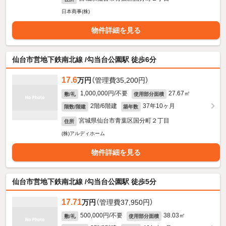
日本商事(株)
物件詳細を見る
仙台市営地下鉄南北線 /勾当台公園駅 徒歩6分
17.6
万円
（管理費35,200円）
1,000,000円/不要
27.67㎡
敷/礼
使用部分面積
2階/6階建
37年10ヶ月
階数/階建
築年数
宮城県仙台市青葉区国分町２丁目
住所
(株)アルディホーム
物件詳細を見る
仙台市営地下鉄南北線 /勾当台公園駅 徒歩5分
17.71
万円
（管理費37,950円）
500,000円/不要
38.03㎡
敷/礼
使用部分面積