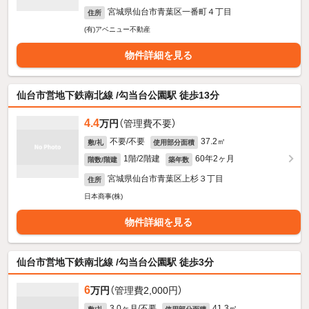
宮城県仙台市青葉区一番町４丁目
住所
(有)アベニュー不動産
物件詳細を見る
仙台市営地下鉄南北線 /勾当台公園駅 徒歩13分
4.4
万円
（管理費不要）
不要/不要
37.2㎡
敷/礼
使用部分面積
1階/2階建
60年2ヶ月
階数/階建
築年数
宮城県仙台市青葉区上杉３丁目
住所
日本商事(株)
物件詳細を見る
仙台市営地下鉄南北線 /勾当台公園駅 徒歩3分
6
万円
（管理費2,000円）
3.0ヶ月/不要
41.3㎡