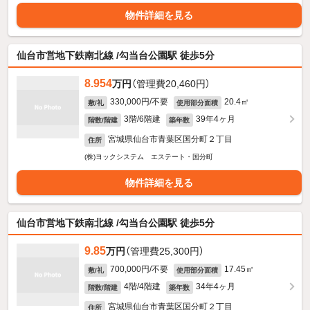
物件詳細を見る
仙台市営地下鉄南北線 /勾当台公園駅 徒歩5分
8.954
万円
（管理費20,460円）
330,000円/不要
20.4㎡
敷/礼
使用部分面積
3階/6階建
39年4ヶ月
階数/階建
築年数
宮城県仙台市青葉区国分町２丁目
住所
(株)ヨックシステム エステート・国分町
物件詳細を見る
仙台市営地下鉄南北線 /勾当台公園駅 徒歩5分
9.85
万円
（管理費25,300円）
700,000円/不要
17.45㎡
敷/礼
使用部分面積
4階/4階建
34年4ヶ月
階数/階建
築年数
宮城県仙台市青葉区国分町２丁目
住所