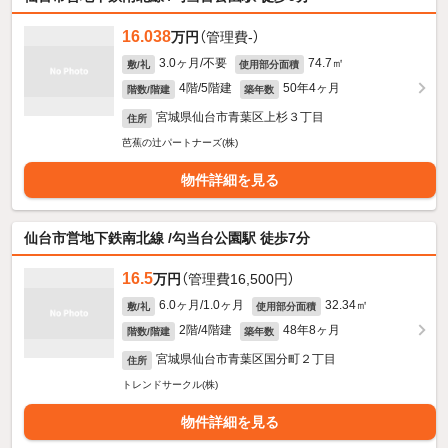
16.038
万円
（管理費-）
3.0ヶ月/不要
74.7㎡
敷/礼
使用部分面積
4階/5階建
50年4ヶ月
階数/階建
築年数
宮城県仙台市青葉区上杉３丁目
住所
芭蕉の辻パートナーズ(株)
物件詳細を見る
仙台市営地下鉄南北線 /勾当台公園駅 徒歩7分
16.5
万円
（管理費16,500円）
6.0ヶ月/1.0ヶ月
32.34㎡
敷/礼
使用部分面積
2階/4階建
48年8ヶ月
階数/階建
築年数
宮城県仙台市青葉区国分町２丁目
住所
トレンドサークル(株)
物件詳細を見る