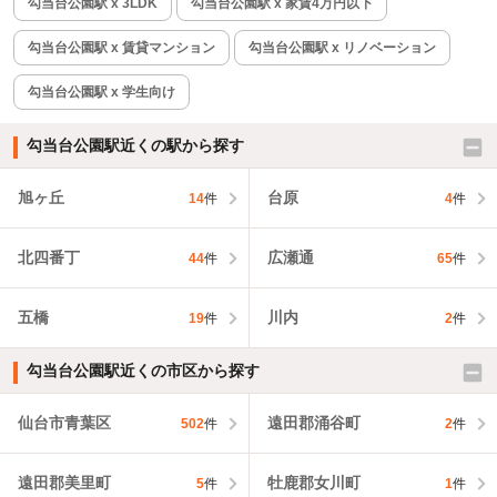
勾当台公園駅 x 3LDK
勾当台公園駅 x 家賃4万円以下
勾当台公園駅 x 賃貸マンション
勾当台公園駅 x リノベーション
勾当台公園駅 x 学生向け
勾当台公園駅近くの駅から探す
旭ヶ丘
台原
14
件
4
件
北四番丁
広瀬通
44
件
65
件
五橋
川内
19
件
2
件
勾当台公園駅近くの市区から探す
仙台市青葉区
遠田郡涌谷町
502
件
2
件
遠田郡美里町
牡鹿郡女川町
5
件
1
件