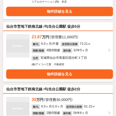
リアルロケーション(同) 本店
物件詳細を見る
仙台市営地下鉄南北線 /勾当台公園駅 徒歩5分
23.87
万円
（管理費11,000円）
6.0ヶ月/不要
73.21㎡
敷/礼
使用部分面積
4階/6階建
32年5ヶ月
階数/階建
築年数
宮城県仙台市青葉区国分町３丁目
住所
(株)アイコー工業 不動産部
物件詳細を見る
仙台市営地下鉄南北線 /勾当台公園駅 徒歩2分
30
万円
（管理費30,000円）
6.0ヶ月/1.0ヶ月
61.15㎡
敷/礼
使用部分面積
2階/5階建
56年6ヶ月
階数/階建
築年数