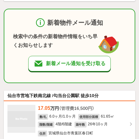
新着物件メール通知
検索中の条件の新着物件情報をいち早
くお知らせします
新着メール通知を受け取る
仙台市営地下鉄南北線 /勾当台公園駅 徒歩10分
17.05
万円
（管理費16,500円）
6.0ヶ月/1.0ヶ月
61.65㎡
敷/礼
使用部分面積
4階/6階建
26年10ヶ月
階数/階建
築年数
宮城県仙台市青葉区春日町
住所