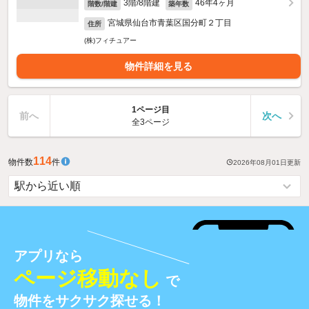
3階/8階建
46年4ヶ月
階数/階建
築年数
宮城県仙台市青葉区国分町２丁目
住所
(株)フィチュアー
物件詳細を見る
1ページ目
前へ
次へ
全3ページ
114
物件数
件
2026年08月01日
更新
アプリなら
ページ移動なし
で
物件をサクサク探せる！