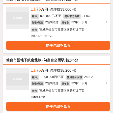
13.75
万円
（管理費33,000円）
800,000円/不要
24.8㎡
敷/礼
使用部分面積
2階/4階建
32年10ヶ月
階数/階建
築年数
宮城県仙台市青葉区国分町２丁目
住所
(株)アルディホーム
物件詳細を見る
仙台市営地下鉄南北線 /勾当台公園駅 徒歩5分
13.75
万円
（管理費35,200円）
1,000,000円/不要
24.8㎡
敷/礼
使用部分面積
2階/4階建
32年10ヶ月
階数/階建
築年数
宮城県仙台市青葉区国分町２丁目
住所
日本商事(株)
物件詳細を見る