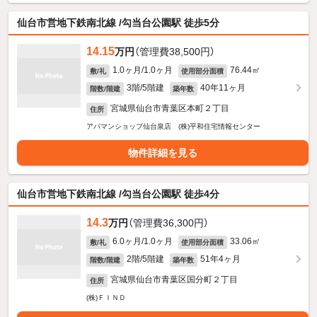
仙台市営地下鉄南北線 /勾当台公園駅 徒歩5分
14.15
万円
（管理費38,500円）
1.0ヶ月/1.0ヶ月
76.44㎡
敷/礼
使用部分面積
3階/5階建
40年11ヶ月
階数/階建
築年数
宮城県仙台市青葉区本町２丁目
住所
アパマンショップ仙台泉店 (株)平和住宅情報センター
物件詳細を見る
仙台市営地下鉄南北線 /勾当台公園駅 徒歩4分
14.3
万円
（管理費36,300円）
6.0ヶ月/1.0ヶ月
33.06㎡
敷/礼
使用部分面積
2階/5階建
51年4ヶ月
階数/階建
築年数
宮城県仙台市青葉区国分町２丁目
住所
(株)ＦＩＮＤ