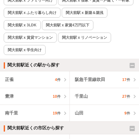
関大前駅 x ファミリー向け
関大前駅 x 借家・賃貸一戸建て・一軒家
関大前駅 x ふたり暮らし向け
関大前駅 x 新築＆築浅
関大前駅 x 3LDK
関大前駅 x 家賃4万円以下
関大前駅 x 賃貸マンション
関大前駅 x リノベーション
関大前駅 x 学生向け
関大前駅近くの駅から探す
正雀
阪急千里線吹田
4
件
17
件
豊津
千里山
10
件
27
件
南千里
山田
19
件
9
件
関大前駅近くの市区から探す