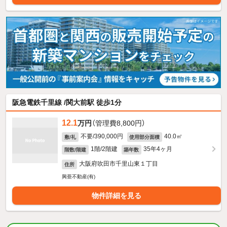
阪急電鉄千里線 /関大前駅 徒歩1分
12.1
万円
（管理費8,800円）
不要/390,000円
40.0㎡
敷/礼
使用部分面積
1階/2階建
35年4ヶ月
階数/階建
築年数
大阪府吹田市千里山東１丁目
住所
興亜不動産(有)
物件詳細を見る