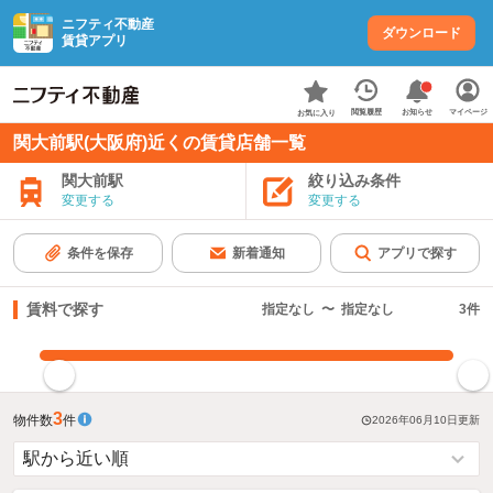
ニフティ不動産
ダウンロード
賃貸アプリ
お知らせ
閲覧履歴
マイページ
お気に入り
関大前駅(大阪府)近くの賃貸店舗一覧
関大前駅
絞り込み条件
変更する
変更する
条件を保存
新着通知
アプリで探す
賃料で探す
指定なし
〜
指定なし
3
件
指定した賃料で絞り込む
3
物件数
件
2026年06月10日
更新