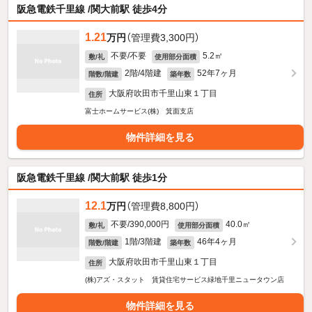
阪急電鉄千里線 /関大前駅 徒歩4分
1.21
万円
（管理費3,300円）
不要/不要
5.2㎡
敷/礼
使用部分面積
2階/4階建
52年7ヶ月
階数/階建
築年数
大阪府吹田市千里山東１丁目
住所
富士ホームサービス(株) 箕面支店
物件詳細を見る
阪急電鉄千里線 /関大前駅 徒歩1分
12.1
万円
（管理費8,800円）
不要/390,000円
40.0㎡
敷/礼
使用部分面積
1階/3階建
46年4ヶ月
階数/階建
築年数
大阪府吹田市千里山東１丁目
住所
(株)アズ・スタット 賃貸住宅サービス緑地千里ニュータウン店
物件詳細を見る