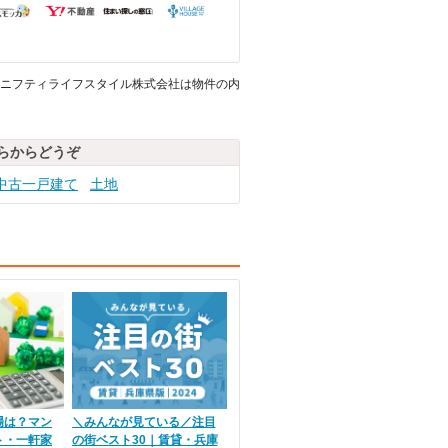
ニフティライフスタイル株式会社は物件の内
らからどうぞ
中古一戸建て
土地
場は？マン
＼みんなが見ている／注目
ト・一軒家
の街ベスト30｜賃貸・兵庫