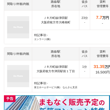
路線/駅
徒歩
賃料
間取り/外観/内観
所在地
バス
管理費等
7.7
万円
ＪＲ片町線/津田駅
23分
大阪府枚方市大峰南町
-
-
特記事項:-
エンラージ(株)
路線/駅
徒歩
賃料
間取り/外観/内観
所在地
バス
管理費等
31.35
万
ＪＲ片町線/津田駅
1分
大阪府枚方市津田駅前１丁目
-
16,500円
特記事項:-
富士ホームサービス(株) なんさん支店