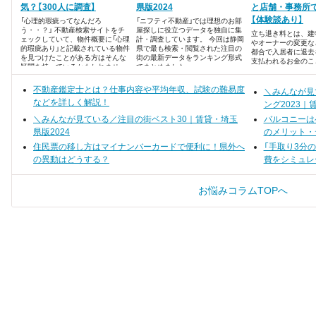
気？【300人に調査】
県版2024
と店舗・事務所
【体験談あり】
「心理的瑕疵ってなんだろ
「ニフティ不動産」では理想のお部
う・・？」 不動産検索サイトをチ
屋探しに役立つデータを独自に集
立ち退き料とは、建
ェックしていて、物件概要に「心理
計・調査しています。 今回は静岡
やオーナーの変更な
的瑕疵あり」と記載されている物件
県で最も検索・閲覧された注目の
都合で入居者に退去
を見つけたことがある方はそんな
街の最新データをランキング形式
支払われるお金のこ
疑問を持っているかもしれませ
でまとめました。
料の相場は、大きく
ん。 心理的瑕疵はきちんと理解し
店舗かによって異な
ていないと、後で悔やむことにな
不動産鑑定士とは？仕事内容や平均年収、試験の難易度
＼みんなが見
るかもしれないということを知っ
などを詳しく解説！
ていますか？
ング2023｜
＼みんなが見ている／注目の街ベスト30｜賃貸・埼玉
バルコニーは
県版2024
のメリット・
住民票の移し方はマイナンバーカードで便利に！県外へ
「手取り3分
の異動はどうする？
費をシミュレ
お悩みコラムTOPへ
す