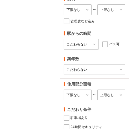
〜
管理費など込み
駅からの時間
バス可
築年数
使用部分面積
〜
こだわり条件
駐車場あり
24時間セキュリティ