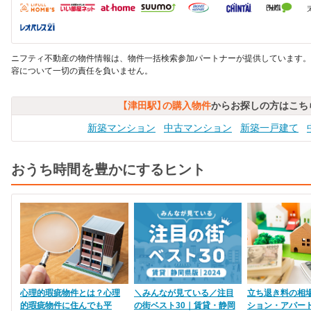
ニフティ不動産の物件情報は、物件一括検索参加パートナーが提供しています。
容について一切の責任を負いません。
【津田駅】の購入物件
からお探しの方はこち
新築マンション
中古マンション
新築一戸建て
おうち時間を豊かにするヒント
心理的瑕疵物件とは？心理
＼みんなが見ている／注目
立ち退き料の相
的瑕疵物件に住んでも平
の街ベスト30｜賃貸・静岡
ション・アパー