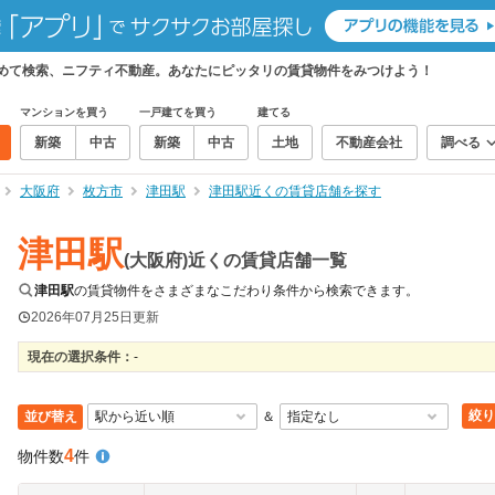
とめて検索、ニフティ不動産。あなたにピッタリの賃貸物件をみつけよう！
マンションを買う
一戸建てを買う
建てる
新築
中古
新築
中古
土地
不動産会社
調べる
大阪府
枚方市
津田駅
津田駅近くの賃貸店舗を探す
津田駅
(大阪府)近くの賃貸店舗一覧
津田駅
の賃貸物件をさまざまなこだわり条件から検索できます。
2026年07月25日
更新
現在の選択条件：
-
絞り
並び替え
＆
4
物件数
件