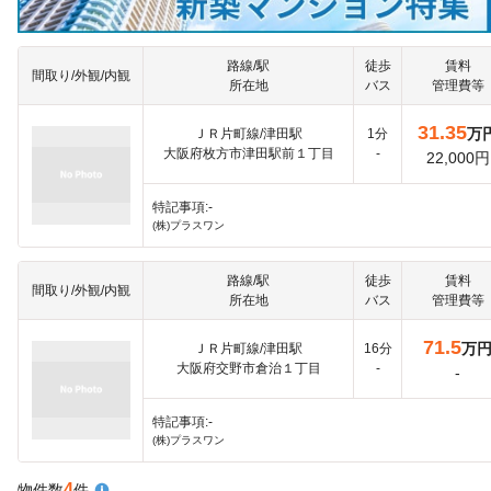
路線/駅
徒歩
賃料
間取り/外観/内観
所在地
バス
管理費等
31.35
万
ＪＲ片町線/津田駅
1分
大阪府枚方市津田駅前１丁目
-
22,000円
特記事項:-
(株)プラスワン
路線/駅
徒歩
賃料
間取り/外観/内観
所在地
バス
管理費等
71.5
万
ＪＲ片町線/津田駅
16分
大阪府交野市倉治１丁目
-
-
特記事項:-
(株)プラスワン
4
物件数
件