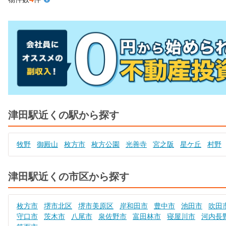
津田駅近くの駅から探す
牧野
御殿山
枚方市
枚方公園
光善寺
宮之阪
星ケ丘
村野
津田駅近くの市区から探す
枚方市
堺市北区
堺市美原区
岸和田市
豊中市
池田市
吹田
守口市
茨木市
八尾市
泉佐野市
富田林市
寝屋川市
河内長