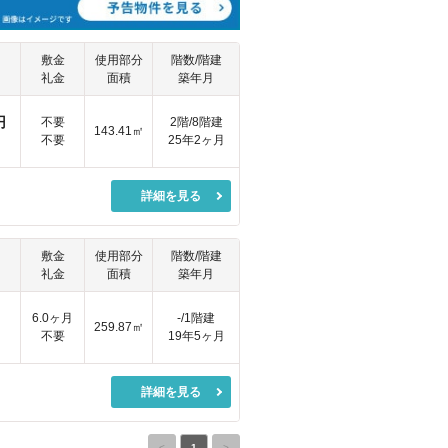
敷金
使用部分
階数/階建
礼金
面積
築年月
円
不要
2階/8階建
143.41㎡
不要
25年2ヶ月
詳細を見る
敷金
使用部分
階数/階建
礼金
面積
築年月
円
6.0ヶ月
-/1階建
259.87㎡
不要
19年5ヶ月
詳細を見る
<
1
>