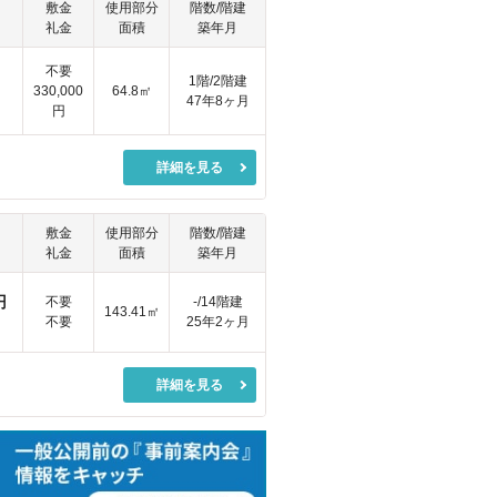
敷金
使用部分
階数/階建
礼金
面積
築年月
不要
1階/2階建
330,000
64.8㎡
47年8ヶ月
円
詳細を見る
敷金
使用部分
階数/階建
礼金
面積
築年月
円
不要
-/14階建
143.41㎡
不要
25年2ヶ月
詳細を見る