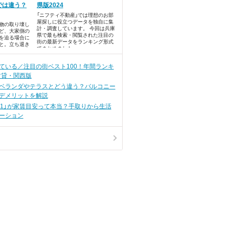
では違う？
県版2024
「ニフティ不動産」では理想のお部
屋探しに役立つデータを独自に集
物の取り壊し
計・調査しています。 今回は兵庫
ど、大家側の
県で最も検索・閲覧された注目の
を迫る場合に
街の最新データをランキング形式
と。立ち退き
でまとめました。
分けて住宅か
ります。
ている／注目の街ベスト100！年間ランキ
賃貸・関西版
ベランダやテラスとどう違う？バルコニー
デメリットを解説
の1」が家賃目安って本当？手取りから生活
ーション