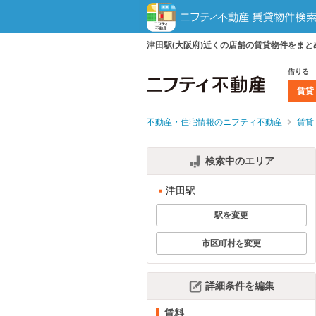
津田駅(大阪府)近くの店舗の賃貸物件をま
借りる
賃貸
不動産・住宅情報のニフティ不動産
賃貸
検索中のエリア
津田駅
駅を変更
市区町村を変更
詳細条件を編集
賃料