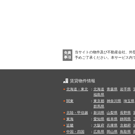
新着メール通知を受け取る
当サイトの物件及び不動産会社、外
免責
事項
予めご了承ください。
本サービス内
賃貸物件情報
北海道・東北
：
北海道
青森県
岩手県
福島県
関東
：
東京都
神奈川県
埼玉県
群馬県
北陸・甲信越
：
新潟県
山梨県
長野県
東海
：
愛知県
岐阜県
静岡県
近畿
：
大阪府
兵庫県
京都府
中国・四国
：
広島県
岡山県
鳥取県