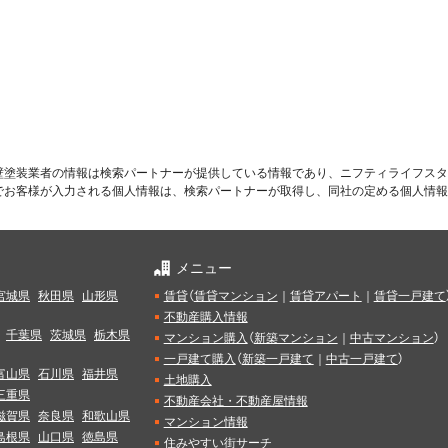
壁塗装業者の情報は検索パートナーが提供している情報であり、ニフティライフスタ
でお客様が入力される個人情報は、検索パートナーが取得し、同社の定める個人情報
メニュー
宮城県
秋田県
山形県
賃貸
（
賃貸マンション
｜
賃貸アパート
｜
賃貸一戸建て
不動産購入情報
千葉県
茨城県
栃木県
マンション購入
（
新築マンション
｜
中古マンション
）
一戸建て購入
（
新築一戸建て
｜
中古一戸建て
）
富山県
石川県
福井県
土地購入
三重県
不動産会社・不動産屋情報
滋賀県
奈良県
和歌山県
マンション情報
島根県
山口県
徳島県
住みやすい街サーチ