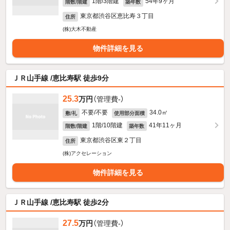
1階/3階建
54年9ヶ月
階数/階建
築年数
東京都渋谷区恵比寿３丁目
住所
(株)大木不動産
物件詳細を見る
ＪＲ山手線 /恵比寿駅 徒歩9分
25.3
万円
（管理費-）
不要/不要
34.0㎡
敷/礼
使用部分面積
1階/10階建
41年11ヶ月
階数/階建
築年数
東京都渋谷区東２丁目
住所
(株)アクセレーション
物件詳細を見る
ＪＲ山手線 /恵比寿駅 徒歩2分
27.5
万円
（管理費-）