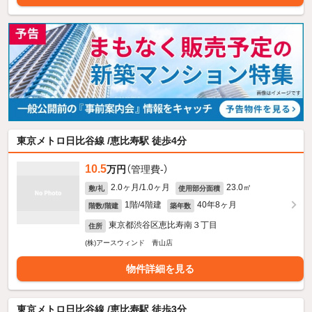
東京メトロ日比谷線 /恵比寿駅 徒歩4分
10.5
万円
（管理費-）
2.0ヶ月/1.0ヶ月
23.0㎡
敷/礼
使用部分面積
1階/4階建
40年8ヶ月
階数/階建
築年数
東京都渋谷区恵比寿南３丁目
住所
(株)アースウィンド 青山店
物件詳細を見る
東京メトロ日比谷線 /恵比寿駅 徒歩3分