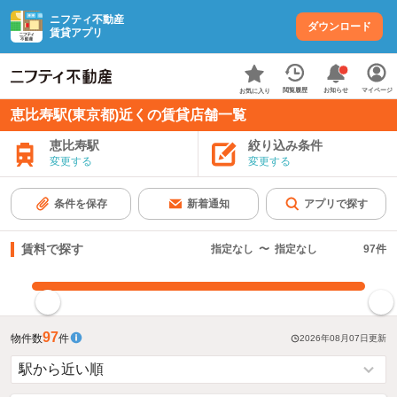
ニフティ不動産
ダウンロード
賃貸アプリ
お知らせ
閲覧履歴
マイページ
お気に入り
恵比寿駅(東京都)近くの賃貸店舗一覧
恵比寿駅
絞り込み条件
変更する
変更する
条件を保存
新着通知
アプリで探す
賃料で探す
指定なし
〜
指定なし
97
件
指定した賃料で絞り込む
97
物件数
件
2026年08月07日
更新