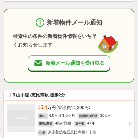
新着物件メール通知
検索中の条件の新着物件情報をいち早
くお知らせします
新着メール通知を受け取る
ＪＲ山手線 /恵比寿駅 徒歩2分
15.4
万円
（管理費14,300円）
4.0ヶ月/1.0ヶ月
30.0㎡
敷/礼
使用部分面積
4階/7階建
47年
階数/階建
築年数
東京都渋谷区恵比寿西１丁目
住所