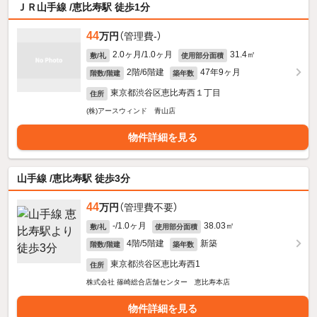
ＪＲ山手線 /恵比寿駅 徒歩1分
44
万円
（管理費-）
2.0ヶ月/1.0ヶ月
31.4㎡
敷/礼
使用部分面積
2階/6階建
47年9ヶ月
階数/階建
築年数
東京都渋谷区恵比寿西１丁目
住所
(株)アースウィンド 青山店
物件詳細を見る
山手線 /恵比寿駅 徒歩3分
44
万円
（管理費不要）
-/1.0ヶ月
38.03㎡
敷/礼
使用部分面積
4階/5階建
新築
階数/階建
築年数
東京都渋谷区恵比寿西1
住所
株式会社 篠崎総合店舗センター 恵比寿本店
物件詳細を見る