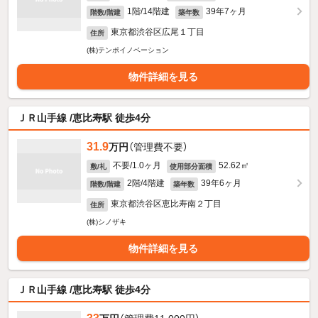
1階/14階建
39年7ヶ月
階数/階建
築年数
東京都渋谷区広尾１丁目
住所
(株)テンポイノベーション
物件詳細を見る
ＪＲ山手線 /恵比寿駅 徒歩4分
31.9
万円
（管理費不要）
不要/1.0ヶ月
52.62㎡
敷/礼
使用部分面積
2階/4階建
39年6ヶ月
階数/階建
築年数
東京都渋谷区恵比寿南２丁目
住所
(株)シノザキ
物件詳細を見る
ＪＲ山手線 /恵比寿駅 徒歩4分