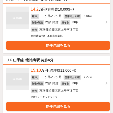
14.2
万円
（管理費10,000円）
1.0ヶ月/2.0ヶ月
18.06㎡
敷/礼
使用部分面積
2階/3階建
13年
階数/階建
築年数
東京都渋谷区恵比寿南３丁目
住所
西武通信(株) 不動産事業部
物件詳細を見る
ＪＲ山手線 /恵比寿駅 徒歩6分
15.18
万円
（管理費11,000円）
1.0ヶ月/2.0ヶ月
17.27㎡
敷/礼
使用部分面積
2階/3階建
13年
階数/階建
築年数
東京都渋谷区恵比寿南３丁目
住所
(株)フォーグッドライフ
物件詳細を見る