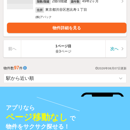
2階/3階建
49年2ヶ月
階数/階建
築年数
東京都渋谷区恵比寿１丁目
住所
(株)アバック
物件詳細を見る
1ページ目
前へ
次へ
全3ページ
97
物件数
件
2026年08月07日
更新
アプリなら
ページ移動なし
で
物件をサクサク探せる！