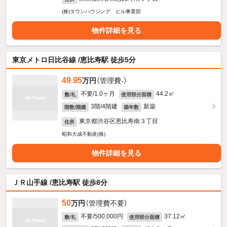
(株)タウンハウジング ビル事業部
物件詳細を見る
東京メトロ日比谷線 /恵比寿駅 徒歩5分
49.95
万円
（管理費-）
不要/1.0ヶ月
44.2㎡
敷/礼
使用部分面積
3階/4階建
新築
階数/階建
築年数
東京都渋谷区恵比寿南３丁目
住所
昭和大成不動産(株)
物件詳細を見る
ＪＲ山手線 /恵比寿駅 徒歩8分
50
万円
（管理費不要）
不要/500,000円
37.12㎡
敷/礼
使用部分面積