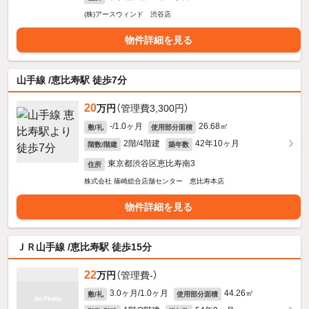
(株)アースウィンド 渋谷店
物件詳細を見る
山手線 /恵比寿駅 徒歩7分
20
万円
（管理費3,300円）
-/1.0ヶ月
26.68㎡
敷/礼
使用部分面積
2階/4階建
42年10ヶ月
階数/階建
築年数
東京都渋谷区恵比寿南3
住所
株式会社 篠崎総合店舗センター 恵比寿本店
物件詳細を見る
ＪＲ山手線 /恵比寿駅 徒歩15分
22
万円
（管理費-）
3.0ヶ月/1.0ヶ月
44.26㎡
敷/礼
使用部分面積