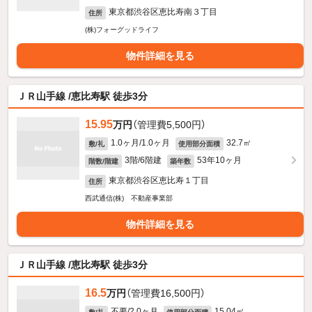
東京都渋谷区恵比寿南３丁目
住所
(株)フォーグッドライフ
物件詳細を見る
ＪＲ山手線 /恵比寿駅 徒歩3分
15.95
万円
（管理費5,500円）
1.0ヶ月/1.0ヶ月
32.7㎡
敷/礼
使用部分面積
3階/6階建
53年10ヶ月
階数/階建
築年数
東京都渋谷区恵比寿１丁目
住所
西武通信(株) 不動産事業部
物件詳細を見る
ＪＲ山手線 /恵比寿駅 徒歩3分
16.5
万円
（管理費16,500円）
不要/2.0ヶ月
15.04㎡