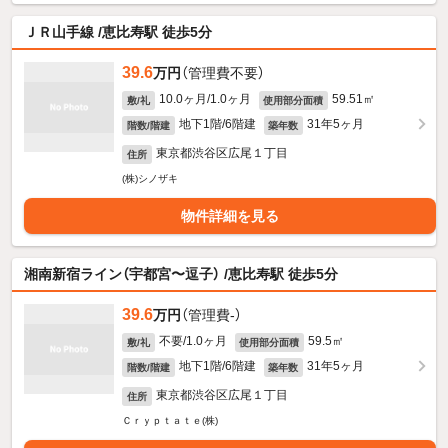
ＪＲ山手線 /恵比寿駅 徒歩5分
39.6
万円
（管理費不要）
10.0ヶ月/1.0ヶ月
59.51㎡
敷/礼
使用部分面積
地下1階/6階建
31年5ヶ月
階数/階建
築年数
東京都渋谷区広尾１丁目
住所
(株)シノザキ
物件詳細を見る
湘南新宿ライン（宇都宮〜逗子） /恵比寿駅 徒歩5分
39.6
万円
（管理費-）
不要/1.0ヶ月
59.5㎡
敷/礼
使用部分面積
地下1階/6階建
31年5ヶ月
階数/階建
築年数
東京都渋谷区広尾１丁目
住所
Ｃｒｙｐｔａｔｅ(株)