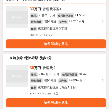
33
万円
（管理費不要）
不要/2.0ヶ月
21.56㎡
敷/礼
使用部分面積
5階/8階建
23年11ヶ月
階数/階建
築年数
東京都渋谷区東３丁目
住所
(株)ネクストビレッジ
物件詳細を見る
ＪＲ埼京線 /恵比寿駅 徒歩1分
35
万円
（管理費-）
2.0ヶ月/1.0ヶ月
31.4㎡
敷/礼
使用部分面積
2階/6階建
47年9ヶ月
階数/階建
築年数
東京都渋谷区恵比寿西１丁目
住所
ＲＨＴｏｋｙｏ(株) 本店
物件詳細を見る