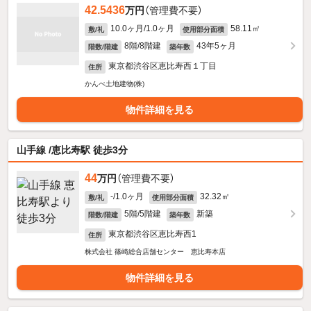
42.5436
万円
（管理費不要）
10.0ヶ月/1.0ヶ月
58.11㎡
敷/礼
使用部分面積
8階/8階建
43年5ヶ月
階数/階建
築年数
東京都渋谷区恵比寿西１丁目
住所
かんべ土地建物(株)
物件詳細を見る
山手線 /恵比寿駅 徒歩3分
44
万円
（管理費不要）
-/1.0ヶ月
32.32㎡
敷/礼
使用部分面積
5階/5階建
新築
階数/階建
築年数
東京都渋谷区恵比寿西1
住所
株式会社 篠崎総合店舗センター 恵比寿本店
物件詳細を見る