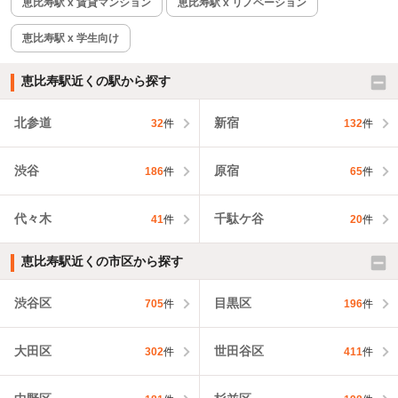
恵比寿駅 x 賃貸マンション
恵比寿駅 x リノベーション
恵比寿駅 x 学生向け
恵比寿駅近くの駅から探す
北参道
新宿
32
件
132
件
渋谷
原宿
186
件
65
件
代々木
千駄ケ谷
41
件
20
件
恵比寿駅近くの市区から探す
渋谷区
目黒区
705
件
196
件
大田区
世田谷区
302
件
411
件