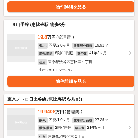
物件詳細を見る
ＪＲ山手線 /恵比寿駅 徒歩3分
19.8
万円
（管理費-）
不要/2.0ヶ月
19.92㎡
敷/礼
使用部分面積
8階/11階建
41年3ヶ月
階数/階建
築年数
東京都渋谷区恵比寿１丁目
住所
(株)テンポイノベーション
物件詳細を見る
東京メトロ日比谷線 /恵比寿駅 徒歩6分
19.9408
万円
（管理費-）
不要/1.0ヶ月
27.25㎡
敷/礼
使用部分面積
2階/7階建
21年5ヶ月
階数/階建
築年数
東京都渋谷区東２丁目
住所