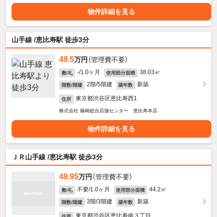
物件詳細を見る
山手線 /恵比寿駅 徒歩3分
49.5
万円
（管理費不要）
-/1.0ヶ月
38.03㎡
敷/礼
使用部分面積
2階/5階建
新築
階数/階建
築年数
東京都渋谷区恵比寿西1
住所
株式会社 篠崎総合店舗センター 恵比寿本店
物件詳細を見る
ＪＲ山手線 /恵比寿駅 徒歩3分
49.95
万円
（管理費不要）
不要/1.0ヶ月
44.2㎡
敷/礼
使用部分面積
3階/3階建
新築
階数/階建
築年数
東京都渋谷区恵比寿南３丁目
住所