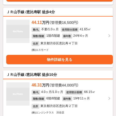
ＪＲ山手線 /恵比寿駅 徒歩4分
44.11
万円
（管理費16,500円）
不要/1.0ヶ月
41.65㎡
敷/礼
使用部分面積
1階/5階建
24年4ヶ月
階数/階建
築年数
東京都渋谷区恵比寿４丁目
住所
(株)エスモード
物件詳細を見る
ＪＲ山手線 /恵比寿駅 徒歩10分
46.31
万円
（管理費44,000円）
4.0ヶ月/1.0ヶ月
66.15㎡
敷/礼
使用部分面積
6階/8階建
19年11ヶ月
階数/階建
築年数
東京都渋谷区恵比寿２丁目
住所
(株)エンジンテラス 渋谷店