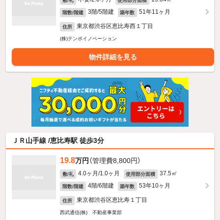
敷/礼
使用部分面積
3階/5階建
51年11ヶ月
階数/階建
築年数
東京都渋谷区恵比寿西１丁目
住所
(株)テンポイノベーション
物件詳細を見る
ＪＲ山手線 /恵比寿駅 徒歩3分
19.8
万円
（管理費8,800円）
4.0ヶ月/1.0ヶ月
37.5㎡
敷/礼
使用部分面積
4階/6階建
53年10ヶ月
階数/階建
築年数
東京都渋谷区恵比寿１丁目
住所
西武通信(株) 不動産事業部