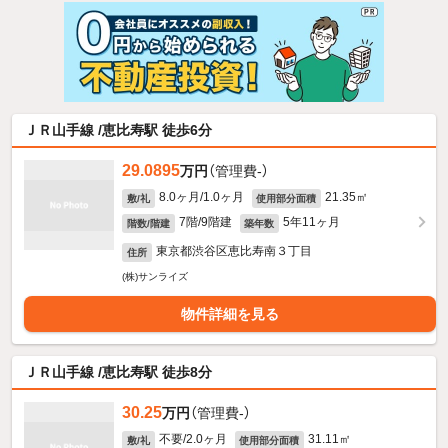
ＪＲ山手線 /恵比寿駅 徒歩6分
29.0895
万円
（管理費-）
8.0ヶ月/1.0ヶ月
21.35㎡
敷/礼
使用部分面積
7階/9階建
5年11ヶ月
階数/階建
築年数
東京都渋谷区恵比寿南３丁目
住所
(株)サンライズ
物件詳細を見る
ＪＲ山手線 /恵比寿駅 徒歩8分
30.25
万円
（管理費-）
不要/2.0ヶ月
31.11㎡
敷/礼
使用部分面積