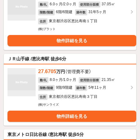
6.0ヶ月/2.0ヶ月
37.05㎡
敷/礼
使用部分面積
6階/6階建
31年5ヶ月
階数/階建
築年数
東京都渋谷区恵比寿南１丁目
住所
(株)プラット
物件詳細を見る
ＪＲ山手線 /恵比寿駅 徒歩6分
27.6705
万円
（管理費不要）
8.0ヶ月/1.0ヶ月
21.35㎡
敷/礼
使用部分面積
9階/9階建
5年11ヶ月
階数/階建
築年数
東京都渋谷区恵比寿南３丁目
住所
(株)サンライズ
物件詳細を見る
東京メトロ日比谷線 /恵比寿駅 徒歩5分