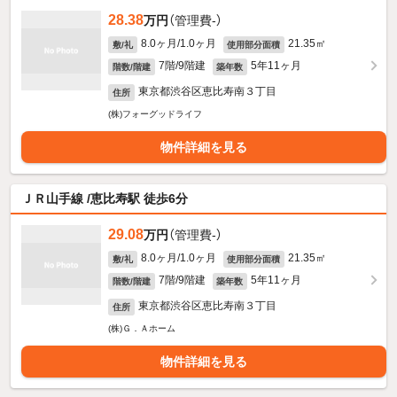
28.38
万円
（管理費-）
8.0ヶ月/1.0ヶ月
21.35㎡
敷/礼
使用部分面積
7階/9階建
5年11ヶ月
階数/階建
築年数
東京都渋谷区恵比寿南３丁目
住所
(株)フォーグッドライフ
物件詳細を見る
ＪＲ山手線 /恵比寿駅 徒歩6分
29.08
万円
（管理費-）
8.0ヶ月/1.0ヶ月
21.35㎡
敷/礼
使用部分面積
7階/9階建
5年11ヶ月
階数/階建
築年数
東京都渋谷区恵比寿南３丁目
住所
(株)Ｇ．Ａホーム
物件詳細を見る