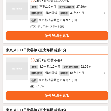
33
万円
（管理費11,000円）
不要/1.0ヶ月
27.29㎡
敷/礼
使用部分面積
1階/5階建
32年5ヶ月
階数/階建
築年数
東京都渋谷区恵比寿西１丁目
住所
グランドリアルエステート(株)
物件詳細を見る
東京メトロ日比谷線 /恵比寿駅 徒歩1分
33
万円
（管理費不要）
8.0ヶ月/1.0ヶ月
52.05㎡
敷/礼
使用部分面積
7階/8階建
56年2ヶ月
階数/階建
築年数
東京都渋谷区恵比寿南１丁目
住所
(株)シノザキ
物件詳細を見る
東京メトロ日比谷線 /恵比寿駅 徒歩3分