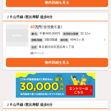
物件詳細を見る
ＪＲ山手線 /恵比寿駅 徒歩8分
40
万円
（管理費不要）
不要/400,000円
32.12㎡
敷/礼
使用部分面積
3階/3階建
49年2ヶ月
階数/階建
築年数
東京都渋谷区恵比寿１丁目
住所
(株)アバック
物件詳細を見る
ＪＲ山手線 /恵比寿駅 徒歩6分