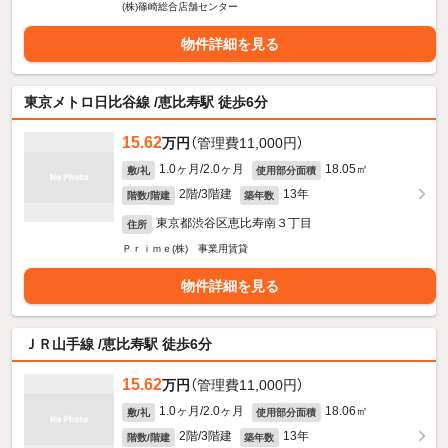
(株)篠崎総合店舗センター
物件詳細を見る
東京メトロ日比谷線 /恵比寿駅 徒歩6分
15.62
万円
（管理費11,000円）
1.0ヶ月/2.0ヶ月
18.05㎡
敷/礼
使用部分面積
2階/3階建
13年
階数/階建
築年数
東京都渋谷区恵比寿南３丁目
住所
Ｐｒｉｍｅ(株) 事業用賃貸
物件詳細を見る
ＪＲ山手線 /恵比寿駅 徒歩6分
15.62
万円
（管理費11,000円）
1.0ヶ月/2.0ヶ月
18.06㎡
敷/礼
使用部分面積
2階/3階建
13年
階数/階建
築年数