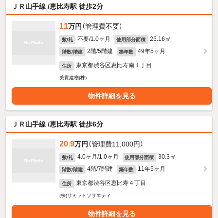
ＪＲ山手線 /恵比寿駅 徒歩2分
11
万円
（管理費不要）
不要/1.0ヶ月
25.16㎡
敷/礼
使用部分面積
2階/5階建
49年5ヶ月
階数/階建
築年数
東京都渋谷区恵比寿南１丁目
住所
美貴建物(株)
物件詳細を見る
ＪＲ山手線 /恵比寿駅 徒歩6分
20.9
万円
（管理費11,000円）
4.0ヶ月/1.0ヶ月
30.3㎡
敷/礼
使用部分面積
4階/7階建
11年5ヶ月
階数/階建
築年数
東京都渋谷区恵比寿４丁目
住所
(株)サミットソサエティ
物件詳細を見る