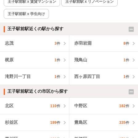
王子駅前駅 x 賃貸マンション
王子駅前駅 x リノベーション
王子駅前駅 x 学生向け
王子駅前駅近くの駅から探す
志茂
赤羽岩淵
3
件
8
件
梶原
飛鳥山
1
件
1
件
滝野川一丁目
西ヶ原四丁目
1
件
1
件
王子駅前駅近くの市区から探す
北区
中野区
110
件
182
件
杉並区
豊島区
199
件
335
件