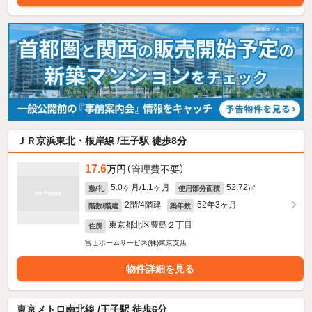
ＪＲ京浜東北・根岸線 /王子駅 徒歩8分
17.6
万円
（管理費不要）
5.0ヶ月/1.1ヶ月
52.72㎡
敷/礼
使用部分面積
2階/4階建
52年3ヶ月
階数/階建
築年数
東京都北区豊島２丁目
住所
富士ホームサービス(株)東京支店
物件詳細を見る
東京メトロ南北線 /王子駅 徒歩6分