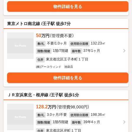
物件詳細を見る
東京メトロ南北線 /王子駅 徒歩7分
50
万円
（管理費不要）
不要/1.0ヶ月
132.23㎡
敷/礼
使用部分面積
1階/7階建
37年1ヶ月
階数/階建
築年数
東京都北区王子本町１丁目
住所
(株)アースウィンド 池袋店
物件詳細を見る
ＪＲ京浜東北・根岸線 /王子駅 徒歩1分
128.2
万円
（管理費98,000円）
3.0ヶ月/不要
198.36㎡
敷/礼
使用部分面積
1階/5階建
39年4ヶ月
階数/階建
築年数
東京都北区岸町１丁目
住所