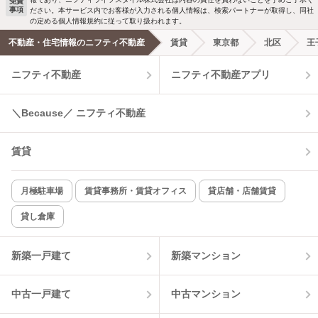
免責
事項
ださい。本サービス内でお客様が入力される個人情報は、検索パートナーが取得し、同社
の定める個人情報規約に従って取り扱われます。
不動産・住宅情報のニフティ不動産
賃貸
東京都
北区
王
ニフティ不動産
ニフティ不動産アプリ
＼Because／ ニフティ不動産
賃貸
月極駐車場
賃貸事務所・賃貸オフィス
貸店舗・店舗賃貸
貸し倉庫
新築一戸建て
新築マンション
中古一戸建て
中古マンション