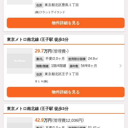
東京都北区豊島１丁目
住所
(株)フラットアイランド
物件詳細を見る
東京メトロ南北線 /王子駅 徒歩3分
29.7
万円
（管理費-）
不要/2.0ヶ月
24.8㎡
敷/礼
使用部分面積
1階/4階建
56年8ヶ月
階数/階建
築年数
東京都北区王子１丁目
住所
ＢＬＡ(株)
物件詳細を見る
東京メトロ南北線 /王子駅 徒歩3分
42.9
万円
（管理費12,036円）
不要/1.0ヶ月
51.41㎡