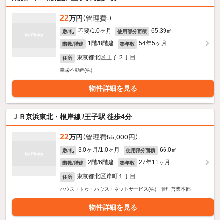
22
万円
（管理費-）
不要/1.0ヶ月
65.39㎡
敷/礼
使用部分面積
1階/8階建
54年5ヶ月
階数/階建
築年数
東京都北区王子２丁目
住所
幸栄不動産(株)
物件詳細を見る
ＪＲ京浜東北・根岸線 /王子駅 徒歩4分
22
万円
（管理費55,000円）
3.0ヶ月/1.0ヶ月
66.0㎡
敷/礼
使用部分面積
2階/6階建
27年11ヶ月
階数/階建
築年数
東京都北区岸町１丁目
住所
ハウス・トゥ・ハウス・ネットサービス(株) 管理営業本部
物件詳細を見る