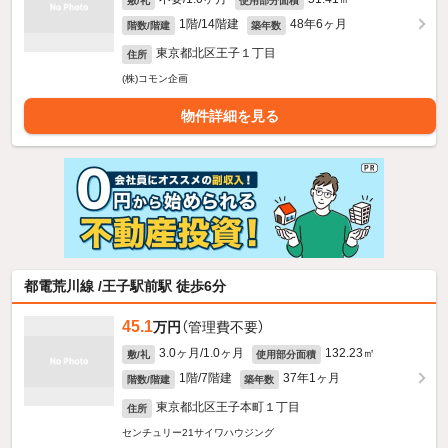
敷/礼
使用部分面積
1階/14階建
48年6ヶ月
階数/階建
築年数
東京都北区王子１丁目
住所
(株)コモン企画
物件詳細を見る
都電荒川線 /王子駅前駅 徒歩6分
45.1
万円
（管理費不要）
3.0ヶ月/1.0ヶ月
132.23㎡
敷/礼
使用部分面積
1階/7階建
37年1ヶ月
階数/階建
築年数
東京都北区王子本町１丁目
住所
センチュリー21サイワハウジング