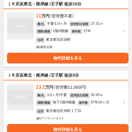
ＪＲ京浜東北・根岸線 /王子駅 徒歩10分
11
万円
（管理費不要）
不要/1.0ヶ月
27.31㎡
敷/礼
使用部分面積
1階/3階建
37年
階数/階建
築年数
東京都北区栄町
住所
(株)都市企画
物件詳細を見る
ＪＲ京浜東北・根岸線 /王子駅 徒歩3分
13.2
万円
（管理費11,000円）
3.0ヶ月/不要
35.45㎡
敷/礼
使用部分面積
地下1階/4階建
37年10ヶ月
階数/階建
築年数
東京都北区岸町１丁目
住所
(株)アイマントラスト
物件詳細を見る