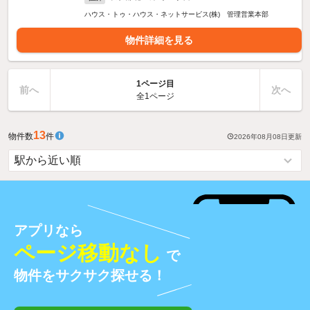
ハウス・トゥ・ハウス・ネットサービス(株) 管理営業本部
物件詳細を見る
1ページ目
前へ
次へ
全1ページ
13
物件数
件
2026年08月08日
更新
アプリなら
ページ移動なし
で
物件をサクサク探せる！