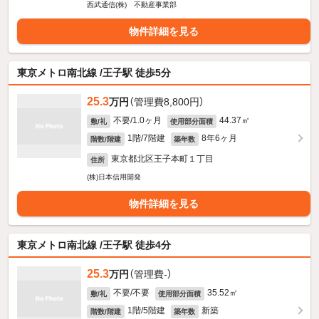
西武通信(株) 不動産事業部
物件詳細を見る
東京メトロ南北線 /王子駅 徒歩5分
25.3
万円
（管理費8,800円）
不要/1.0ヶ月
44.37㎡
敷/礼
使用部分面積
1階/7階建
8年6ヶ月
階数/階建
築年数
東京都北区王子本町１丁目
住所
(株)日本信用開発
物件詳細を見る
東京メトロ南北線 /王子駅 徒歩4分
25.3
万円
（管理費-）
不要/不要
35.52㎡
敷/礼
使用部分面積
1階/5階建
新築
階数/階建
築年数