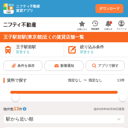
ニフティ不動産
ダウンロード
賃貸アプリ
お知らせ
閲覧履歴
マイページ
お気に入り
王子駅前駅(東京都)近くの賃貸店舗一覧
王子駅前駅
絞り込み条件
変更する
変更する
条件を保存
新着通知
アプリで探す
賃料で探す
指定なし
〜
指定なし
13
件
指定した賃料で絞り込む
13
物件数
件
2026年08月08日
更新