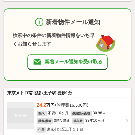
新着物件メール通知
検索中の条件の新着物件情報をいち早
くお知らせします
新着メール通知を受け取る
東京メトロ南北線 /王子駅 徒歩1分
24.2
万円
（管理費16,500円）
不要/1.0ヶ月
30.98㎡
敷/礼
使用部分面積
3階/6階建
33年10ヶ月
階数/階建
築年数
東京都北区王子１丁目
住所