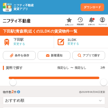
ニフティ不動産
ダウンロード
賃貸アプリ
お知らせ
閲覧履歴
マイページ
お気に入り
下田駅(青森県)近くの1LDKの賃貸物件一覧
下田駅
1LDK
変更する
変更する
条件を保存
新着通知
アプリで探す
賃料で探す
指定なし
〜
指定なし
2
件
指定した賃料で絞り込む
2
物件数
件
2026年08月06日
更新