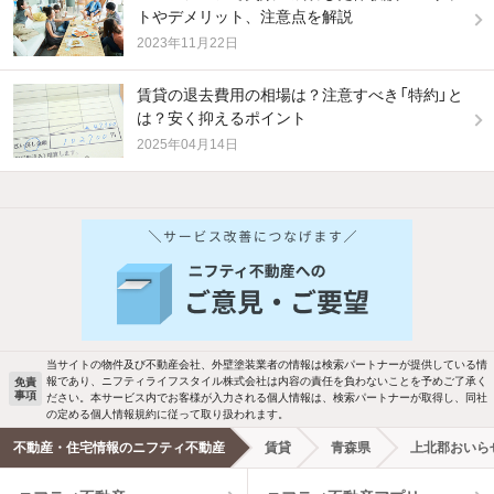
トやデメリット、注意点を解説
2023年11月22日
賃貸の退去費用の相場は？注意すべき「特約」と
は？安く抑えるポイント
2025年04月14日
他の人はこんな条件で絞り込んでいます！
人気のこだわり条件
バス・トイレ別
2階以上
駐車場あり
ペット相談
当サイトの物件及び不動産会社、外壁塗装業者の情報は検索パートナーが提供している情
報であり、ニフティライフスタイル株式会社は内容の責任を負わないことを予めご了承く
免責
洗濯機置場あり
独立洗面台
事項
ださい。本サービス内でお客様が入力される個人情報は、検索パートナーが取得し、同社
の定める個人情報規約に従って取り扱われます。
エアコンあり
都市ガス
不動産・住宅情報のニフティ不動産
賃貸
青森県
上北郡おいら