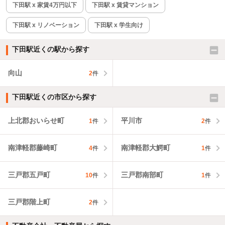
下田駅 x 家賃4万円以下
下田駅 x 賃貸マンション
下田駅 x リノベーション
下田駅 x 学生向け
下田駅近くの駅から探す
向山
2
件
下田駅近くの市区から探す
上北郡おいらせ町
平川市
1
件
2
件
南津軽郡藤崎町
南津軽郡大鰐町
4
件
1
件
三戸郡五戸町
三戸郡南部町
10
件
1
件
三戸郡階上町
2
件