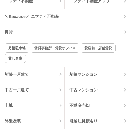
ニフティ不動産
ニフティ不動産アプリ
温水洗浄便座
オートロック
コンロ2口以上
追焚き機能
＼Because／ ニフティ不動産
TV付インターホン
角部屋
賃貸
新着のみ
インターネット無料
月極駐車場
賃貸事務所・賃貸オフィス
貸店舗・店舗賃貸
貸し倉庫
該当件数:
物件一覧に反映
2
件
新築一戸建て
新築マンション
中古一戸建て
中古マンション
土地
不動産売却
外壁塗装
引越し見積もり