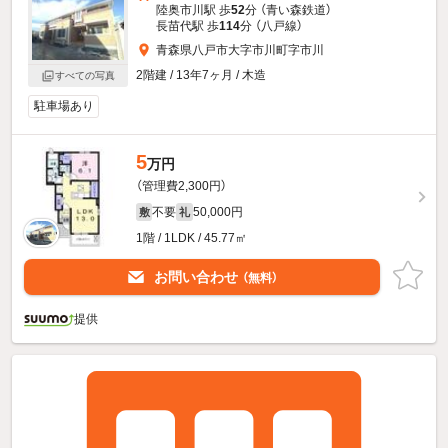
陸奥市川駅 歩
52
分 （青い森鉄道）
長苗代駅 歩
114
分 （八戸線）
青森県八戸市大字市川町字市川
2階建 / 13年7ヶ月 / 木造
すべての写真
駐車場あり
5
万円
（管理費2,300円）
不要
50,000円
敷
礼
1階 / 1LDK / 45.77㎡
お問い合わせ
（無料）
提供