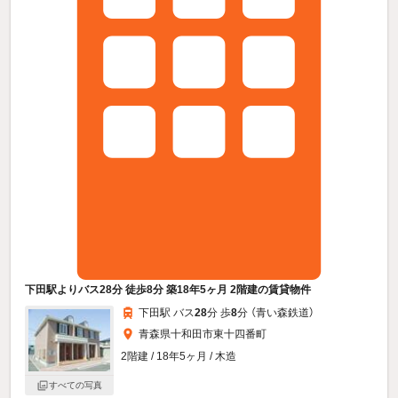
下田駅よりバス28分 徒歩8分 築18年5ヶ月 2階建の賃貸物件
下田駅 バス
28
分 歩
8
分 （青い森鉄道）
青森県十和田市東十四番町
2階建 / 18年5ヶ月 / 木造
すべての写真