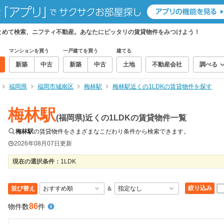
まとめて検索、ニフティ不動産。あなたにピッタリの賃貸物件をみつけよう！
マンションを買う
一戸建てを買う
建てる
新築
中古
新築
中古
土地
不動産会社
調べる
福岡県
福岡市城南区
梅林駅
梅林駅近くの1LDKの賃貸物件を探す
梅林駅
(福岡県)近くの1LDKの賃貸物件一覧
梅林駅
の賃貸物件をさまざまなこだわり条件から検索できます。
2026年08月07日
更新
現在の選択条件：
1LDK
絞り込み
並び替え
＆
86
物件数
件