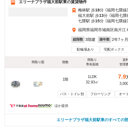
エリーナプラザ福大前駅東の賃貸物件
梅林駅 歩
18
分 （福岡七隈線
福大前駅 歩
13
分 （福岡七隈
七隈駅 歩
15
分 （福岡七隈線
福岡県福岡市城南区南片江６
3階建
2年7ヶ
総階数
築年数
駐輪場あり
宅配ボックス
間取り
賃
間取り図
階数
専有面積
管理
7.9
1LDK
1階
32.93㎡
3,00
バス・トイレ別
フローリング
オー
ほか提供
エリーナプラザ福大前駅東のすべての