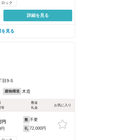
トロック
詳細を見る
部屋を見る
）
）
目9-5
月
木造
建物構造
料
敷金
お気に入り
費等
礼金
不要
敷
万円
72,000円
0円
礼
トロック