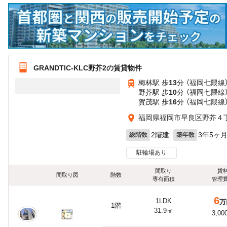
GRANDTIC-KLC野芥2の賃貸物件
梅林駅 歩
13
分 （福岡七隈線
野芥駅 歩
10
分 （福岡七隈線
賀茂駅 歩
16
分 （福岡七隈線
福岡県福岡市早良区野芥４丁
2階建
3年5ヶ
総階数
築年数
駐輪場あり
間取り
賃
間取り図
階数
専有面積
管理
6
1LDK
万
1階
31.9㎡
3,00