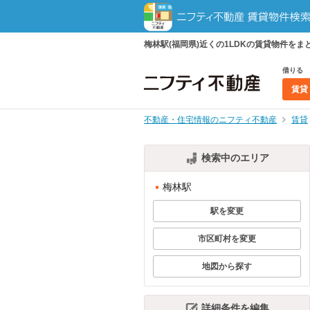
梅林駅(福岡県)近くの1LDKの賃貸物件を
借りる
賃貸
不動産・住宅情報のニフティ不動産
賃貸
検索中のエリア
梅林駅
駅を変更
市区町村を変更
地図から探す
詳細条件を編集