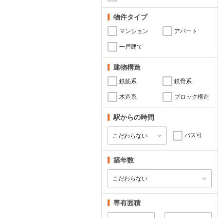
物件タイプ
マンション
アパート
一戸建て
建物構造
鉄筋系
鉄骨系
木造系
ブロック構造
駅からの時間
バス可
築年数
専有面積