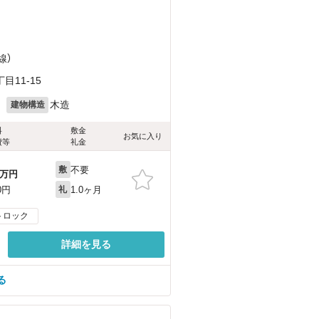
線）
11-15
月
木造
建物構造
料
敷金
お気に入り
費等
礼金
不要
敷
万円
1.0ヶ月
0円
礼
トロック
詳細を見る
る