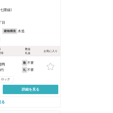
）
岡七隈線）
）
丁目
月
木造
建物構造
料
敷金
お気に入り
費等
礼金
不要
敷
万円
不要
0円
礼
トロック
詳細を見る
見る