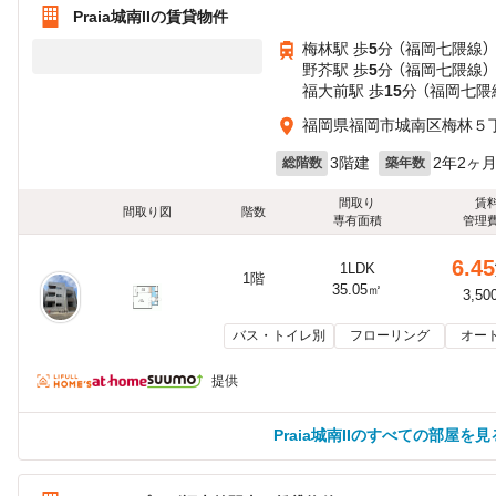
Praia城南IIの賃貸物件
梅林駅 歩
5
分 （福岡七隈線）
野芥駅 歩
5
分 （福岡七隈線）
福大前駅 歩
15
分 （福岡七隈
福岡県福岡市城南区梅林５丁目
3階建
2年2ヶ
総階数
築年数
間取り
賃
間取り図
階数
専有面積
管理
6.45
1LDK
1階
35.05㎡
3,50
バス・トイレ別
フローリング
オー
提供
Praia城南IIのすべての部屋を見