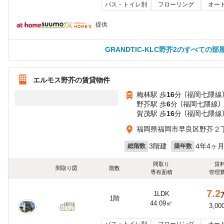
バス・トイレ別
フローリング
オー
提供
GRANDTIC-KLC野芥2のすべての
エルモス野芥の賃貸物件
梅林駅 歩
16
分 （福岡七隈線
野芥駅 歩
6
分 （福岡七隈線）
賀茂駅 歩
16
分 （福岡七隈線
福岡県福岡市早良区野芥２丁
3階建
4年4ヶ
総階数
築年数
間取り
賃
間取り図
階数
専有面積
管理
7.2
1LDK
1階
44.09㎡
3,00
バス・トイレ別
フローリング
オー