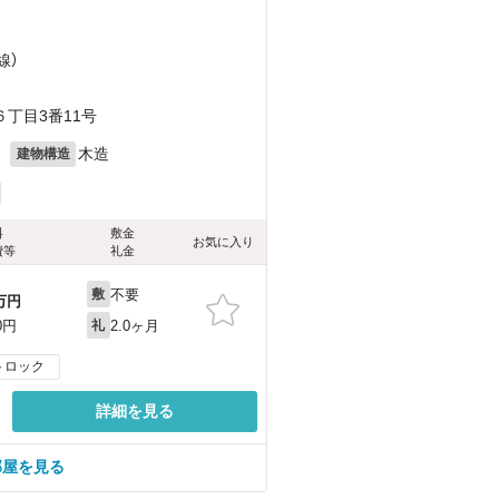
）
線）
）
丁目3番11号
月
木造
建物構造
料
敷金
お気に入り
費等
礼金
不要
敷
万円
2.0ヶ月
0円
礼
トロック
詳細を見る
部屋を見る