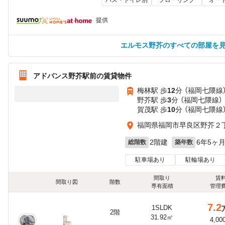
提供
エルモス野芥のすべての部屋を
アドバンス野芥駅前の賃貸物件
梅林駅 歩
12
分 （福岡七隈線
野芥駅 歩
3
分 （福岡七隈線）
賀茂駅 歩
10
分 （福岡七隈線
福岡県福岡市早良区野芥２丁
2階建
6年5ヶ
総階数
築年数
駐車場あり
駐輪場あり
間取り
賃
間取り図
階数
専有面積
管理
7.2
1SLDK
2階
31.92㎡
4,00