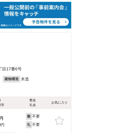
）
）
）
目17番6号
月
木造
建物構造
料
敷金
お気に入り
費等
礼金
不要
敷
円
不要
0円
礼