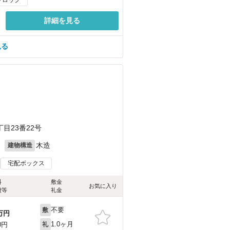
詳細を見る
見る
）
）
目23番22号
月
木造
建物構造
宅配ボックス
料
敷金
お気に入り
費等
礼金
不要
敷
万円
1.0ヶ月
0円
礼