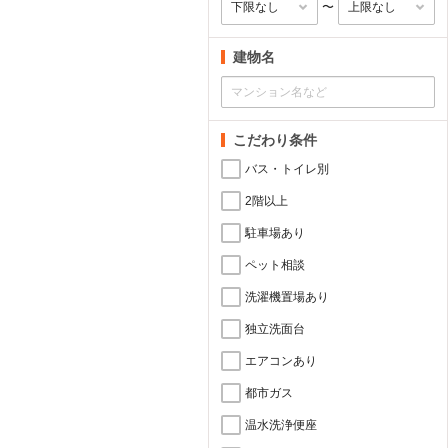
〜
建物名
こだわり条件
バス・トイレ別
2階以上
駐車場あり
ペット相談
洗濯機置場あり
独立洗面台
エアコンあり
都市ガス
温水洗浄便座