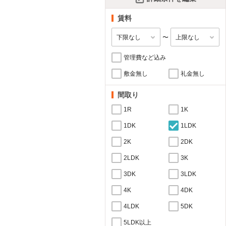
賃料
〜
管理費など込み
敷金無し
礼金無し
間取り
1R
1K
1DK
1LDK
2K
2DK
2LDK
3K
3DK
3LDK
4K
4DK
4LDK
5DK
5LDK以上