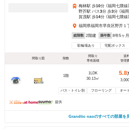
梅林駅 歩
10
分 （福岡七隈線
野芥駅 バス
3
分 歩
3
分 （福
賀茂駅 歩
14
分 （福岡七隈線
福岡県福岡市早良区野芥１
2階建
8年5ヶ
総階数
築年数
駐輪場あり
宅配ボックス
間取り
賃
間取り図
階数
専有面積
管理
5.8
1LDK
1階
30.13㎡
3,00
バス・トイレ別
フローリング
オー
提供
Grandtic naoのすべての部屋を