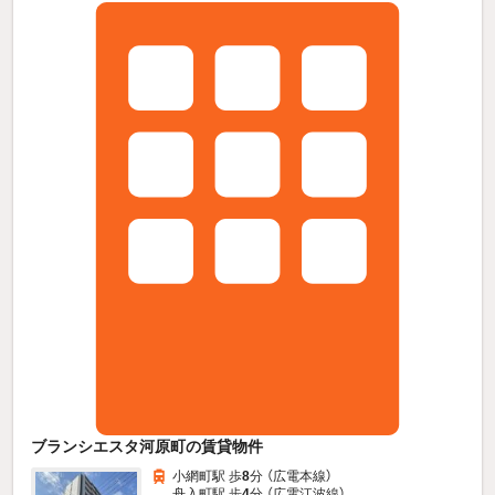
ブランシエスタ河原町の賃貸物件
小網町駅 歩
8
分 （広電本線）
舟入町駅 歩
4
分 （広電江波線）