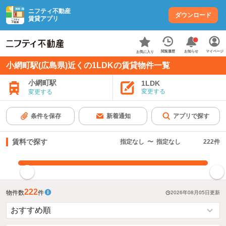
ニフティ不動産
ダウンロード
賃貸アプリ
お知らせ
閲覧履歴
マイページ
お気に入り
小網町駅(広島県)近くの1LDKの賃貸物件一覧
小網町駅
1LDK
変更する
変更する
条件を保存
新着通知
アプリで探す
賃料で探す
指定なし
〜
指定なし
222
件
指定した賃料で絞り込む
222
物件数
件
2026年08月05日
更新