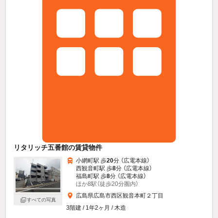
リタリッチ五番館の賃貸物件
小網町駅 歩
20
分 （広電本線）
西観音町駅 歩
8
分 （広電本線）
福島町駅 歩
8
分 （広電本線）
ほか8駅（徒歩20分圏内）
広島県広島市西区観音本町２丁目
すべての写真
3階建 / 1年2ヶ月 / 木造