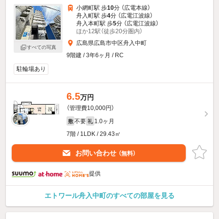
小網町駅 歩
10
分 （広電本線）
舟入町駅 歩
4
分 （広電江波線）
舟入本町駅 歩
5
分 （広電江波線）
ほか12駅（徒歩20分圏内）
広島県広島市中区舟入中町
すべての写真
9階建 / 3年6ヶ月 / RC
駐輪場あり
6.5
万円
（管理費10,000円）
不要
1.0ヶ月
敷
礼
7階 / 1LDK / 29.43㎡
お問い合わせ
（無料）
提供
エトワール舟入中町のすべての部屋を見る