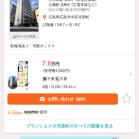
土橋駅 歩
6
分 （広電本線
など
）
ほか18駅（徒歩20分圏内）
広島県広島市中区河原町
12階建 / 3年7ヶ月 / RC
すべての写真
駐輪場あり
宅配ボックス
7.9
万円
（管理費4,000円）
不要
不要
敷
礼
4階 / 1LDK / 29.41㎡
お問い合わせ
（無料）
提供
ブランシエスタ河原町のすべての部屋を見る