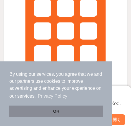
By using our services, you agree that we and
our
partners
use cookies to improve
advertising and enhance your experience on
アプリに切り替えて、サクサクお部屋探し
our services.
Privacy Policy
会員登録なしですぐ使える。マップ検索やお気に入り保存など、
Siesta河原町の賃貸物件
アプリ限定の便利な機能が使えます！
OK
小網町駅 歩
12
分 （広電本線）
舟入町駅 歩
2
分 （広電江波線）
Web版で続行
アプリを開く
駅・沿線を変更
絞り込み条件を変更
舟入本町駅 歩
7
分 （広電江波線）
ほか14駅（徒歩20分圏内）