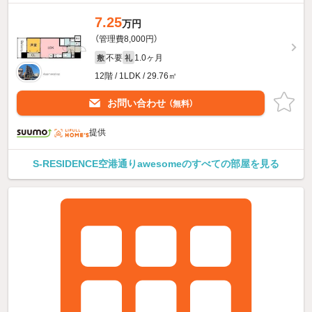
7.25
万円
（管理費8,000円）
不要
1.0ヶ月
敷
礼
12階 / 1LDK / 29.76㎡
お問い合わせ
（無料）
提供
S-RESIDENCE空港通りawesomeのすべての部屋を見る