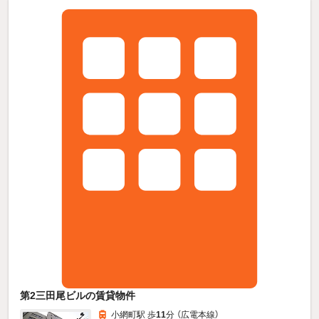
第2三田尾ビルの賃貸物件
小網町駅 歩
11
分 （広電本線）