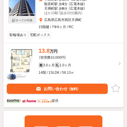
観音町駅 歩
4
分 （広電本線）
天満町駅 歩
6
分 （広電本線）
ほか10駅（徒歩20分圏内）
広島県広島市西区天満町
すべての写真
15階建 / 7年6ヶ月 / RC
駐輪場あり
宅配ボックス
13.8
万円
（管理費10,000円）
3.0ヶ月
1.0ヶ月
敷
礼
14階 / 1SLDK / 56.13㎡
お問い合わせ
（無料）
提供