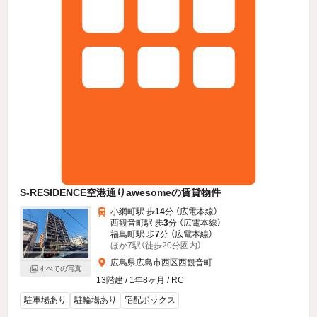
S-RESIDENCE空港通りawesomeの賃貸物件
小網町駅 歩
14
分 （広電本線）
西観音町駅 歩
3
分 （広電本線）
福島町駅 歩
7
分 （広電本線）
ほか7駅（徒歩20分圏内）
広島県広島市西区西観音町
すべての写真
13階建 / 1年8ヶ月 / RC
駐車場あり
駐輪場あり
宅配ボックス