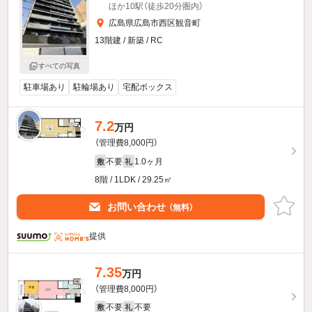
ほか10駅（徒歩20分圏内）
広島県広島市西区観音町
13階建 / 新築 / RC
すべての写真
駐車場あり
駐輪場あり
宅配ボックス
7.2
万円
（管理費8,000円）
不要
1.0ヶ月
敷
礼
8階 / 1LDK / 29.25㎡
お問い合わせ
（無料）
提供
7.35
万円
（管理費8,000円）
不要
不要
敷
礼