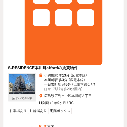
S-RESIDENCE本川町affordの賃貸物件
小網町駅 歩
13
分 （広電本線）
本川町駅 歩
3
分 （広電本線）
十日市町駅 歩
5
分 （広電本線
など
）
ほか17駅（徒歩20分圏内）
広島県広島市中区本川町３丁目
すべての写真
11階建 / 1年9ヶ月 / RC
駐車場あり
駐輪場あり
宅配ボックス
8.3