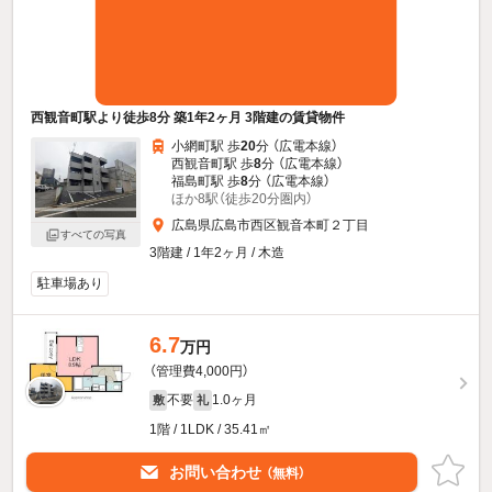
西観音町駅より徒歩8分 築1年2ヶ月 3階建の賃貸物件
小網町駅 歩
20
分 （広電本線）
西観音町駅 歩
8
分 （広電本線）
福島町駅 歩
8
分 （広電本線）
ほか8駅（徒歩20分圏内）
広島県広島市西区観音本町２丁目
すべての写真
3階建 / 1年2ヶ月 / 木造
駐車場あり
6.7
万円
（管理費4,000円）
不要
1.0ヶ月
敷
礼
1階 / 1LDK / 35.41㎡
お問い合わせ
（無料）