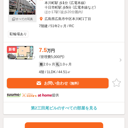
本川町駅 歩
1
分 （広電本線）
十日市町駅 歩
5
分 （広電本線
など
）
ほか17駅（徒歩20分圏内）
広島県広島市中区本川町1丁目
すべての写真
7階建 / 51年2ヶ月 / RC
駐輪場あり
7.5
新着
万円
（管理費5,000円）
2.0ヶ月
1.0ヶ月
敷
礼
4階 / 1LDK / 44.51㎡
お問い合わせ
（無料）
提供
第2三田尾ビルのすべての部屋を見る