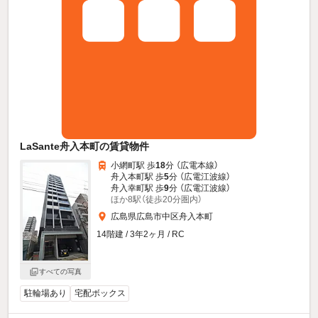
LaSante舟入本町の賃貸物件
小網町駅 歩
18
分 （広電本線）
舟入本町駅 歩
5
分 （広電江波線）
舟入幸町駅 歩
9
分 （広電江波線）
ほか8駅（徒歩20分圏内）
広島県広島市中区舟入本町
14階建 / 3年2ヶ月 / RC
すべての写真
駐輪場あり
宅配ボックス