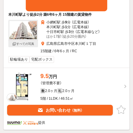
本川町駅より徒歩2分 築6年6ヶ月 15階建の賃貸物件
小網町駅 歩
9
分 （広電本線）
本川町駅 歩
1
分 （広電本線）
十日市町駅 歩
3
分 （広電本線
など
）
ほか17駅（徒歩20分圏内）
広島県広島市中区本川町１丁目
すべての写真
15階建 / 6年6ヶ月 / RC
駐輪場あり
宅配ボックス
9.5
万円
（管理費不要）
2.0ヶ月
2.0ヶ月
敷
礼
5階 / 1LDK / 46.51㎡
お問い合わせ
（無料）
提供