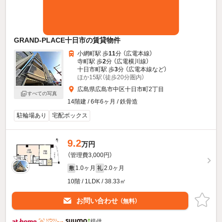
GRAND-PLACE十日市の賃貸物件
小網町駅 歩
11
分 （広電本線）
寺町駅 歩
2
分 （広電横川線）
十日市町駅 歩
3
分 （広電本線
など
）
ほか15駅（徒歩20分圏内）
広島県広島市中区十日市町2丁目
すべての写真
14階建 / 6年6ヶ月 / 鉄骨造
駐輪場あり
宅配ボックス
9.2
万円
（管理費3,000円）
1.0ヶ月
2.0ヶ月
敷
礼
10階 / 1LDK / 38.33㎡
お問い合わせ
（無料）
提供