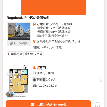
RegalestN.P中広の賃貸物件
小網町駅 歩
15
分 （広電本線）
観音町駅 歩
7
分 （広電本線）
天満町駅 歩
8
分 （広電本線）
ほか9駅（徒歩20分圏内）
広島県広島市西区小河内町２丁目
すべての写真
3階建 / 4年7ヶ月 / 木造
駐輪場あり
宅配ボックス
6.2
万円
（管理費3,000円）
不要
1.0ヶ月
敷
礼
2階 / 1LDK / 28.0㎡
お問い合わせ
（無料）