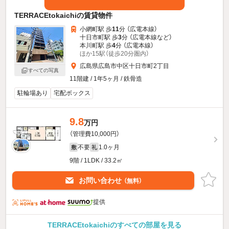
TERRACEtokaichiの賃貸物件
小網町駅 歩
11
分 （広電本線）
十日市町駅 歩
3
分 （広電本線
など
）
本川町駅 歩
4
分 （広電本線）
ほか15駅（徒歩20分圏内）
広島県広島市中区十日市町2丁目
すべての写真
11階建 / 1年5ヶ月 / 鉄骨造
駐輪場あり
宅配ボックス
9.8
万円
（管理費10,000円）
不要
1.0ヶ月
敷
礼
9階 / 1LDK / 33.2㎡
お問い合わせ
（無料）
提供
TERRACEtokaichiのすべての部屋を見る