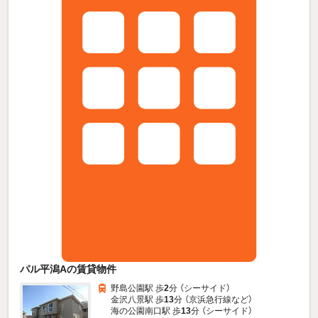
パル平潟Aの賃貸物件
野島公園駅 歩
2
分 （シーサイド）
金沢八景駅 歩
13
分 （京浜急行線
など
）
海の公園南口駅 歩
13
分 （シーサイド）