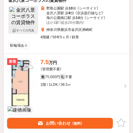
金沢八景コーポラスの賃貸物件
野島公園駅 歩
10
分 （シーサイド）
金沢八景駅 歩
8
分 （京浜急行線
など
）
海の公園南口駅 歩
14
分 （シーサイド）
ほか1駅（徒歩20分圏内）
神奈川県横浜市金沢区洲崎町
すべての写真
4階建 / 56年5ヶ月 / 鉄骨
駐輪場あり
7.5
新着
万円
（管理費不要）
75,000円
不要
敷
礼
1階 / 1LDK / 36.5㎡
お問い合わせ
（無料）