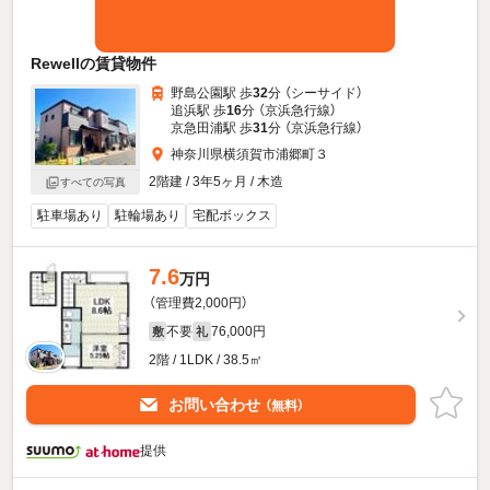
Rewellの賃貸物件
野島公園駅 歩
32
分 （シーサイド）
追浜駅 歩
16
分 （京浜急行線）
京急田浦駅 歩
31
分 （京浜急行線）
神奈川県横須賀市浦郷町３
2階建 / 3年5ヶ月 / 木造
すべての写真
駐車場あり
駐輪場あり
宅配ボックス
7.6
万円
（管理費2,000円）
不要
76,000円
敷
礼
2階 / 1LDK / 38.5㎡
お問い合わせ
（無料）
提供