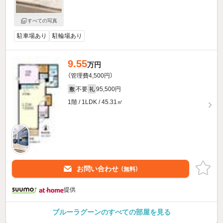
すべての写真
駐車場あり
駐輪場あり
9.55
万円
（管理費4,500円）
不要
95,500円
敷
礼
1階 / 1LDK / 45.31㎡
お問い合わせ
（無料）
提供
ブルーラグーンのすべての部屋を見る