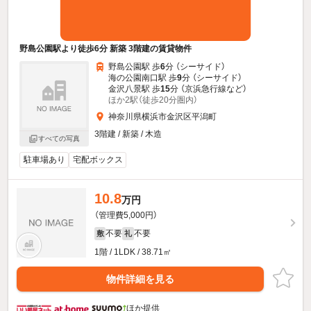
野島公園駅より徒歩6分 新築 3階建の賃貸物件
野島公園駅 歩
6
分 （シーサイド）
海の公園南口駅 歩
9
分 （シーサイド）
金沢八景駅 歩
15
分 （京浜急行線
など
）
ほか2駅（徒歩20分圏内）
神奈川県横浜市金沢区平潟町
3階建 / 新築 / 木造
すべての写真
駐車場あり
宅配ボックス
10.8
万円
（管理費5,000円）
不要
不要
敷
礼
1階 / 1LDK / 38.71㎡
物件詳細を見る
ほか提供