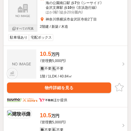
海の公園南口駅 歩
7
分 （シーサイド）
金沢文庫駅 歩
10
分 （京浜急行線）
ほか3駅（徒歩20分圏内）
神奈川県横浜市金沢区寺前2丁目
2階建 / 新築 / 木造
すべての写真
駐車場あり
宅配ボックス
10.5
万円
（管理費5,000円）
不要
不要
敷
礼
1階 / 1LDK / 40.84㎡
物件詳細を見る
ほか提供
10.5
万円
（管理費5,000円）
不要
不要
敷
礼