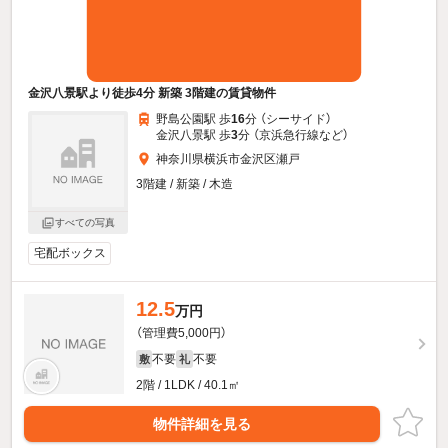
金沢八景駅より徒歩4分 新築 3階建の賃貸物件
野島公園駅 歩
16
分 （シーサイド）
金沢八景駅 歩
3
分 （京浜急行線
など
）
神奈川県横浜市金沢区瀬戸
3階建 / 新築 / 木造
すべての写真
宅配ボックス
12.5
万円
（管理費5,000円）
不要
不要
敷
礼
2階 / 1LDK / 40.1㎡
物件詳細を見る