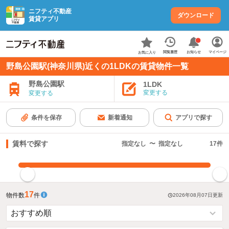
ニフティ不動産
ダウンロード
賃貸アプリ
お知らせ
閲覧履歴
マイページ
お気に入り
野島公園駅(神奈川県)近くの1LDKの賃貸物件一覧
野島公園駅
1LDK
変更する
変更する
条件を保存
新着通知
アプリで探す
賃料で探す
指定なし
〜
指定なし
17
件
指定した賃料で絞り込む
17
物件数
件
2026年08月07日
更新