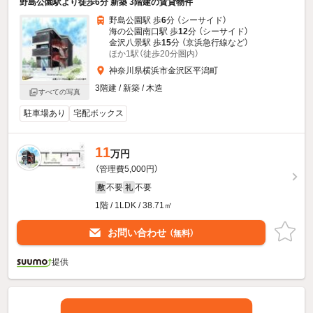
野島公園駅より徒歩6分 新築 3階建の賃貸物件
野島公園駅 歩
6
分 （シーサイド）
海の公園南口駅 歩
12
分 （シーサイド）
金沢八景駅 歩
15
分 （京浜急行線
など
）
ほか1駅（徒歩20分圏内）
神奈川県横浜市金沢区平潟町
3階建 / 新築 / 木造
すべての写真
駐車場あり
宅配ボックス
11
万円
（管理費5,000円）
不要
不要
敷
礼
1階 / 1LDK / 38.71㎡
お問い合わせ
（無料）
提供