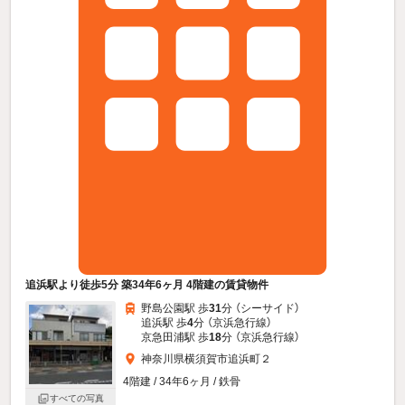
追浜駅より徒歩5分 築34年6ヶ月 4階建の賃貸物件
野島公園駅 歩
31
分 （シーサイド）
追浜駅 歩
4
分 （京浜急行線）
京急田浦駅 歩
18
分 （京浜急行線）
神奈川県横須賀市追浜町２
4階建 / 34年6ヶ月 / 鉄骨
すべての写真