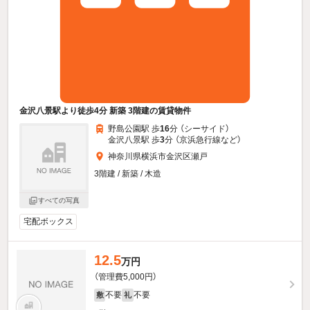
金沢八景駅より徒歩4分 新築 3階建の賃貸物件
野島公園駅 歩
16
分 （シーサイド）
金沢八景駅 歩
3
分 （京浜急行線
など
）
神奈川県横浜市金沢区瀬戸
3階建 / 新築 / 木造
すべての写真
宅配ボックス
12.5
万円
（管理費5,000円）
不要
不要
敷
礼