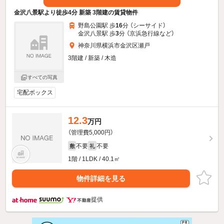
金沢八景駅より徒歩4分 新築 3階建の賃貸物件
野島公園駅 歩
16
分 （シーサイド）
金沢八景駅 歩
3
分 （京浜急行線
など
）
神奈川県横浜市金沢区瀬戸
3階建 / 新築 / 木造
すべての写真
宅配ボックス
12.3
万円
（管理費5,000円）
不要
不要
敷
礼
1階 / 1LDK / 40.1㎡
物件詳細を見る
提供