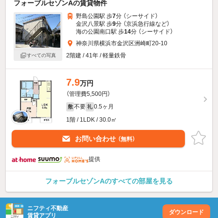
フォーブルセゾンAの賃貸物件
野島公園駅 歩
7
分 （シーサイド）
金沢八景駅 歩
9
分 （京浜急行線
など
）
海の公園南口駅 歩
14
分 （シーサイド）
神奈川県横浜市金沢区洲崎町20-10
2階建 / 41年 / 軽量鉄骨
すべての写真
7.9
万円
（管理費5,500円）
不要
0.5ヶ月
敷
礼
1階 / 1LDK / 30.0㎡
お問い合わせ
（無料）
提供
フォーブルセゾンAのすべての部屋を見る
ニフティ不動産
ダウンロード
賃貸アプリ