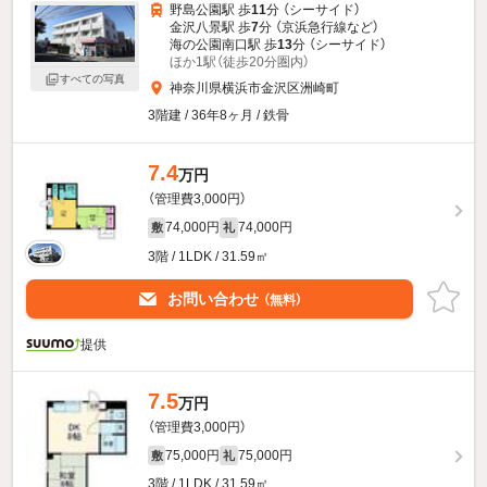
野島公園駅 歩
11
分 （シーサイド）
金沢八景駅 歩
7
分 （京浜急行線
など
）
海の公園南口駅 歩
13
分 （シーサイド）
ほか1駅（徒歩20分圏内）
すべての写真
神奈川県横浜市金沢区洲崎町
3階建 / 36年8ヶ月 / 鉄骨
7.4
万円
（管理費3,000円）
74,000円
74,000円
敷
礼
3階 / 1LDK / 31.59㎡
お問い合わせ
（無料）
提供
7.5
万円
（管理費3,000円）
75,000円
75,000円
敷
礼
3階 / 1LDK / 31.59㎡