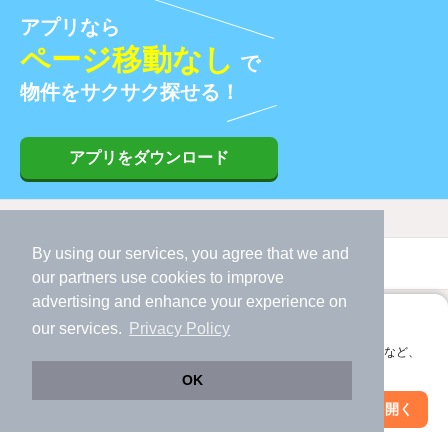
アプリなら
ページ移動なし
で
物件をサクサク探せる！
アプリをダウンロード
条件を変えて候補の物件を増やそう！
By using our services, you agree that we and
野島公園駅
1LDK
変更する
変更する
our
partners
use cookies to improve
advertising and enhance your experience on
地図
アプリに切り替えて、サクサクお部屋探し
our services.
Privacy Policy
会員登録なしですぐ使える。マップ検索やお気に入り保存など、
地図から探す
アプリ限定の便利な機能が使えます！
OK
人気の条件
Web版で続行
アプリを開く
駅・沿線を変更
絞り込み条件を変更
野島公園駅 x 一人暮らし向け
野島公園駅 x 2LDK