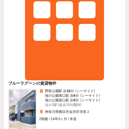
ブルーラグーンの賃貸物件
野島公園駅 歩
16
分 （シーサイド）
海の公園南口駅 歩
6
分 （シーサイド）
海の公園柴口駅 歩
9
分 （シーサイド）
ほか2駅（徒歩20分圏内）
神奈川県横浜市金沢区寺前２
2階建 / 14年3ヶ月 / 木造