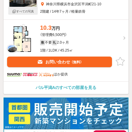
神奈川県横浜市金沢区平潟町21-10
2階建 / 14年7ヶ月 / 軽量鉄骨
すべての写真
10.3
万円
（管理費6,500円）
不要
2.0ヶ月
敷
礼
1階 / 1LDK / 45.25㎡
お問い合わせ
（無料）
ほか提供
パル平潟Aのすべての部屋を見る