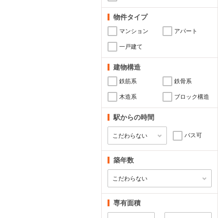
物件タイプ
マンション
アパート
一戸建て
建物構造
鉄筋系
鉄骨系
木造系
ブロック構造
駅からの時間
バス可
築年数
専有面積