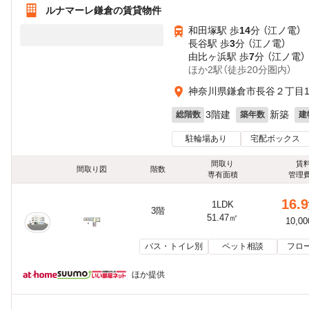
ルナマーレ鎌倉の賃貸物件
和田塚駅 歩
14
分 （江ノ電）
長谷駅 歩
3
分 （江ノ電）
由比ヶ浜駅 歩
7
分 （江ノ電）
ほか2駅（徒歩20分圏内）
神奈川県鎌倉市長谷２丁目13
3階建
新築
総階数
築年数
建
駐輪場あり
宅配ボックス
間取り
賃
間取り図
階数
専有面積
管理
16.9
1LDK
3階
51.47㎡
10,0
バス・トイレ別
ペット相談
フロ
ほか提供