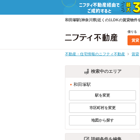
和田塚駅(神奈川県)近くの1LDKの賃貸
借りる
賃貸
不動産・住宅情報のニフティ不動産
賃貸
検索中のエリア
和田塚駅
駅を変更
市区町村を変更
地図から探す
詳細条件を編集