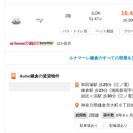
16.4
1LDK
2階
51.47㎡
10,0
バス・トイレ別
ペット相談
フロ
ほか提供
ルナマーレ鎌倉のすべての部屋を
Aube鎌倉の賃貸物件
和田塚駅 歩
25
分 （江ノ電）
鎌倉駅 歩
23
分 （湘南新宿宇
由比ヶ浜駅 歩
30
分 （江ノ電
神奈川県鎌倉市大町６丁目8-
2階建
8年4ヶ
総階数
築年数
駐車場あり
駐輪場あり