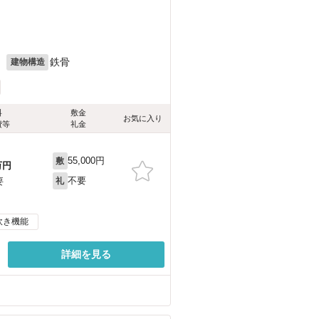
月
鉄骨
建物構造
料
敷金
お気に入り
費等
礼金
55,000円
敷
万円
不要
要
礼
炊き機能
詳細を見る