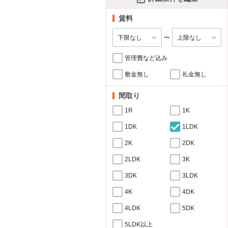
賃料
〜
管理費など込み
敷金無し
礼金無し
間取り
1R
1K
1DK
1LDK
2K
2DK
2LDK
3K
3DK
3LDK
4K
4DK
4LDK
5DK
5LDK以上