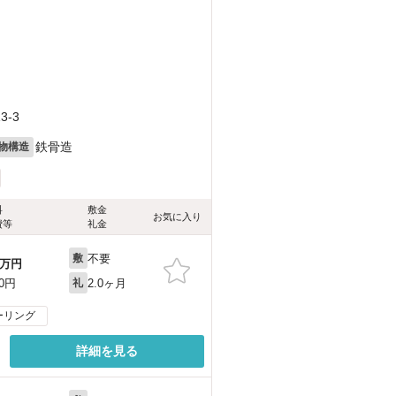
-3
鉄骨造
物構造
料
敷金
お気に入り
費等
礼金
不要
敷
万円
2.0ヶ月
00円
礼
ーリング
詳細を見る