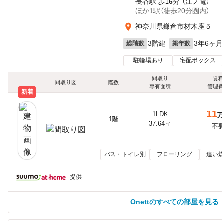
長谷駅 歩
16
分 （江ノ電）
ほか1駅（徒歩20分圏内）
神奈川県鎌倉市材木座５
3階建
3年6ヶ
総階数
築年数
駐輪場あり
宅配ボックス
間取り
賃
間取り図
階数
専有面積
管理
新着
11
1LDK
1階
37.64㎡
不
バス・トイレ別
フローリング
追い
提供
Onettのすべての部屋を見る