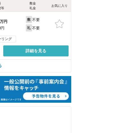
料
敷金
お気に入り
費等
礼金
不要
敷
万円
不要
0円
礼
ーリング
詳細を見る
る
）