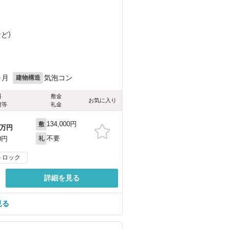
など
）
）
ヶ月
気泡コン
建物構造
料
敷金
お気に入り
費等
礼金
134,000円
敷
万円
不要
0円
礼
トロック
詳細を見る
見る