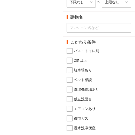
〜
建物名
こだわり条件
バス・トイレ別
2階以上
駐車場あり
ペット相談
洗濯機置場あり
独立洗面台
エアコンあり
都市ガス
温水洗浄便座