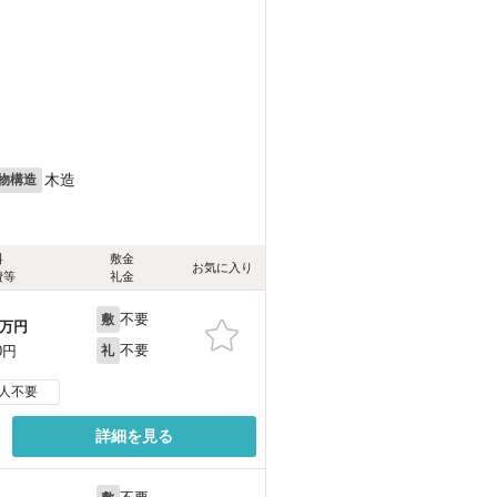
木造
物構造
料
敷金
お気に入り
費等
礼金
不要
敷
万円
不要
0円
礼
人不要
詳細を見る