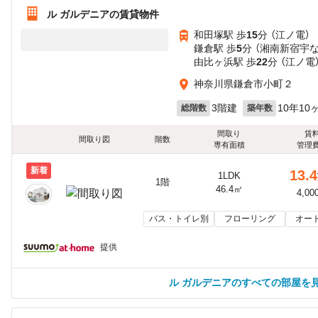
ル ガルデニアの賃貸物件
和田塚駅 歩
15
分 （江ノ電）
鎌倉駅 歩
5
分 （湘南新宿宇
由比ヶ浜駅 歩
22
分 （江ノ電
神奈川県鎌倉市小町２
3階建
10年10
総階数
築年数
間取り
賃
間取り図
階数
専有面積
管理
新着
13.4
1LDK
1階
46.4㎡
4,00
バス・トイレ別
フローリング
オー
提供
ル ガルデニアのすべての部屋を