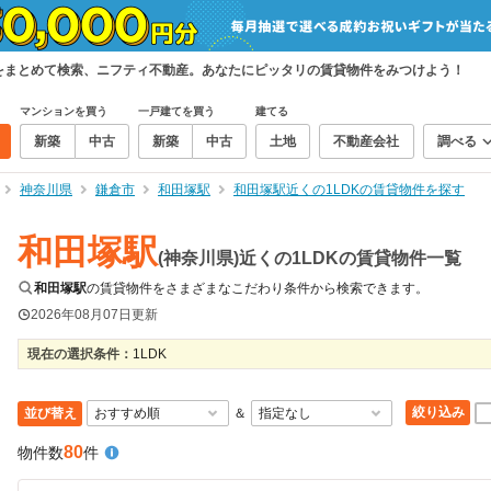
物件をまとめて検索、ニフティ不動産。あなたにピッタリの賃貸物件をみつけよう！
マンションを買う
一戸建てを買う
建てる
新築
中古
新築
中古
土地
不動産会社
調べる
神奈川県
鎌倉市
和田塚駅
和田塚駅近くの1LDKの賃貸物件を探す
和田塚駅
(神奈川県)近くの1LDKの賃貸物件一覧
和田塚駅
の賃貸物件をさまざまなこだわり条件から検索できます。
2026年08月07日
更新
現在の選択条件：
1LDK
絞り込み
並び替え
＆
80
物件数
件