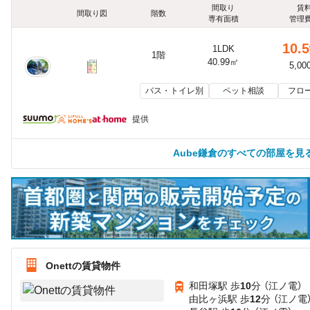
間取り
賃
間取り図
階数
専有面積
管理
10.5
1LDK
1階
40.99㎡
5,00
バス・トイレ別
ペット相談
フロ
提供
Aube鎌倉のすべての部屋を見
Onettの賃貸物件
和田塚駅 歩
10
分 （江ノ電）
由比ヶ浜駅 歩
12
分 （江ノ電