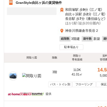
GranStyle由比ヶ浜の賃貸物件
和田塚駅 歩
9
分 （江ノ電）
由比ヶ浜駅 歩
2
分 （江ノ電）
長谷駅 歩
7
分 （播但線
など
）
ほか1駅（徒歩20分圏内）
神奈川県鎌倉市長谷２
3階建
新築
総階数
築年数
建
駐車場あり
間取り
賃
間取り図
階数
専有面積
管理
14.5
1LDK
3階
41.01㎡
5,00
バス・トイレ別
フローリング
保証
提供