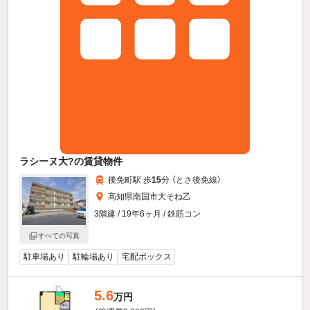
ラシーヌ大?の賃貸物件
後免町駅 歩
15
分 （とさ後免線）
高知県南国市大そね乙
3階建 / 19年6ヶ月 / 鉄筋コン
すべての写真
駐車場あり
駐輪場あり
宅配ボックス
5.6
万円