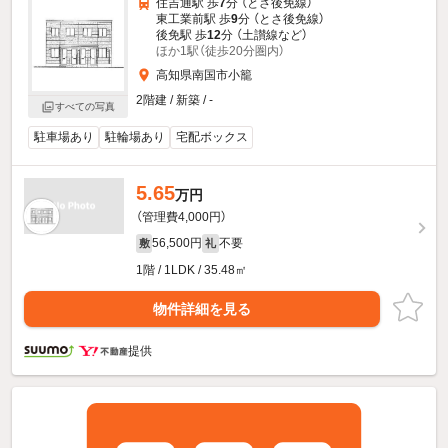
住吉通駅 歩
7
分 （とさ後免線）
東工業前駅 歩
9
分 （とさ後免線）
後免駅 歩
12
分 （土讃線
など
）
ほか1駅（徒歩20分圏内）
高知県南国市小籠
2階建 / 新築 / -
すべての写真
駐車場あり
駐輪場あり
宅配ボックス
5.65
万円
（管理費4,000円）
56,500円
不要
敷
礼
1階 / 1LDK / 35.48㎡
物件詳細を見る
提供