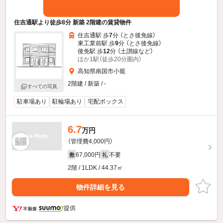
住吉通駅より徒歩8分 新築 2階建の賃貸物件
住吉通駅 歩
7
分 （とさ後免線）
東工業前駅 歩
9
分 （とさ後免線）
後免駅 歩
12
分 （土讃線
など
）
ほか1駅（徒歩20分圏内）
高知県南国市小籠
2階建 / 新築 / -
すべての写真
駐車場あり
駐輪場あり
宅配ボックス
6.7
万円
（管理費4,000円）
67,000円
不要
敷
礼
2階 / 1LDK / 44.37㎡
物件詳細を見る
提供