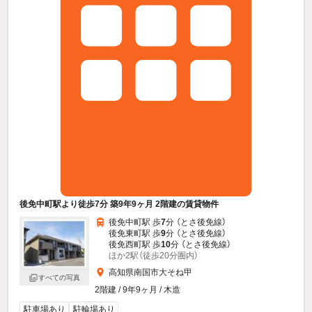
後免中町駅より徒歩7分 築9年9ヶ月 2階建の賃貸物件
後免中町駅 歩
7
分 （とさ後免線）
後免東町駅 歩
9
分 （とさ後免線）
後免西町駅 歩
10
分 （とさ後免線）
ほか2駅（徒歩20分圏内）
高知県南国市大そね甲
すべての写真
2階建 / 9年9ヶ月 / 木造
駐車場あり
駐輪場あり