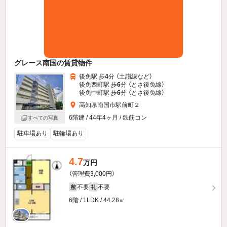
グレース南国の賃貸物件
後免駅 歩
4
分 （土讃線
など
）
後免西町駅 歩
6
分 （とさ後免線）
後免中町駅 歩
6
分 （とさ後免線）
高知県南国市駅前町２
6階建 / 44年4ヶ月 / 鉄筋コン
すべての写真
駐車場あり
駐輪場あり
4.7
万円
（管理費3,000円）
不要
不要
敷
礼
6階 / 1LDK / 44.28㎡