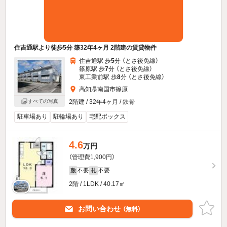
住吉通駅より徒歩5分 築32年4ヶ月 2階建の賃貸物件
住吉通駅 歩
5
分 （とさ後免線）
篠原駅 歩
7
分 （とさ後免線）
東工業前駅 歩
8
分 （とさ後免線）
高知県南国市篠原
2階建 / 32年4ヶ月 / 鉄骨
すべての写真
駐車場あり
駐輪場あり
宅配ボックス
4.6
万円
（管理費1,900円）
不要
不要
敷
礼
2階 / 1LDK / 40.17㎡
お問い合わせ
（無料）