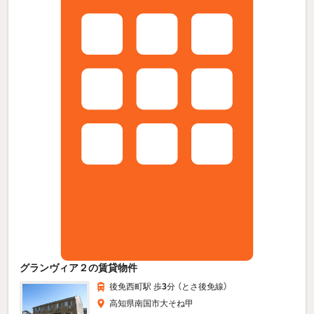
グランヴィア２の賃貸物件
後免西町駅 歩
3
分 （とさ後免線）
高知県南国市大そね甲