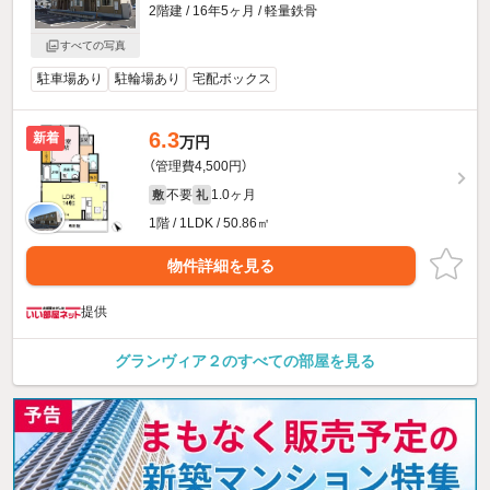
2階建 / 16年5ヶ月 / 軽量鉄骨
すべての写真
駐車場あり
駐輪場あり
宅配ボックス
6.3
新着
万円
（管理費4,500円）
不要
1.0ヶ月
敷
礼
1階 / 1LDK / 50.86㎡
物件詳細を見る
提供
グランヴィア２のすべての部屋を見る