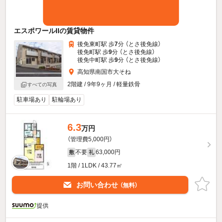
エスポワールIIの賃貸物件
後免東町駅 歩
7
分 （とさ後免線）
後免町駅 歩
9
分 （とさ後免線）
後免中町駅 歩
9
分 （とさ後免線）
高知県南国市大そね
2階建 / 9年9ヶ月 / 軽量鉄骨
すべての写真
駐車場あり
駐輪場あり
6.3
万円
（管理費5,000円）
不要
63,000円
敷
礼
1階 / 1LDK / 43.77㎡
お問い合わせ
（無料）
提供