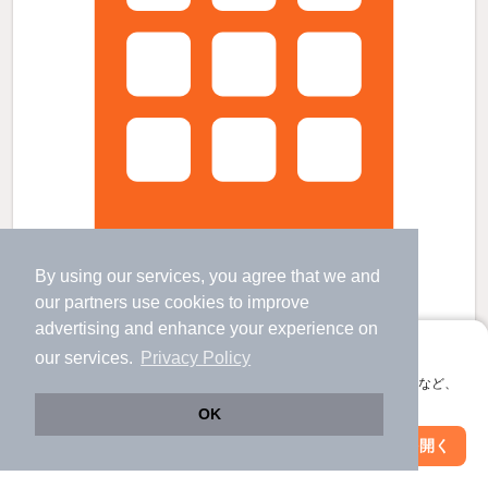
By using our services, you agree that we and
our
partners
use cookies to improve
advertising and enhance your experience on
後免西町駅より徒歩18分 新築 2階建の賃貸物件
アプリに切り替えて、サクサクお部屋探し
our services.
Privacy Policy
後免西町駅 歩
18
分 （とさ後免線）
会員登録なしですぐ使える。マップ検索やお気に入り保存など、
東工業前駅 歩
19
分 （とさ後免線）
アプリ限定の便利な機能が使えます！
OK
高知県南国市大そね乙
2階建 / 新築 / 木造
Web版で続行
アプリを開く
市区町村を変更
絞り込み条件を変更
すべての写真