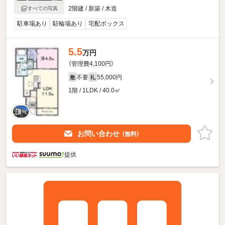
2階建 / 新築 / 木造
すべての写真
駐車場あり
駐輪場あり
宅配ボックス
5.5
万円
（管理費4,100円）
不要
55,000円
敷
礼
1階 / 1LDK / 40.0㎡
お問い合わせ
（無料）
提供