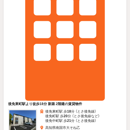
後免東町駅より徒歩18分 新築 2階建の賃貸物件
後免東町駅 歩
18
分 （とさ後免線）
後免町駅 歩
20
分 （とさ後免線
など
）
後免中町駅 歩
21
分 （とさ後免線）
高知県南国市大そね乙