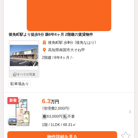
後免町駅より徒歩9分 築8年4ヶ月 2階建の賃貸物件
後免町駅 歩
9
分 （後免なはり）
高知県南国市大そね甲
2階建 / 8年4ヶ月 / -
すべての写真
駐車場あり
6.3
新着
万円
（管理費2,000円）
63,000円
不要
敷
礼
1階 / 1LDK / 48.31㎡
物件詳細を見る