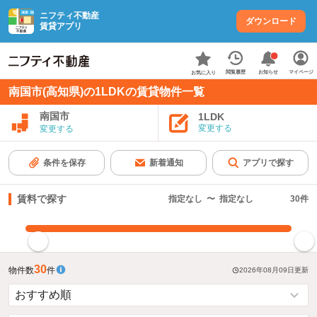
ニフティ不動産
ダウンロード
賃貸アプリ
お知らせ
閲覧履歴
マイページ
お気に入り
南国市(高知県)の1LDKの賃貸物件一覧
南国市
1LDK
変更する
変更する
条件を保存
新着通知
アプリで探す
賃料で探す
指定なし
〜
指定なし
30
件
指定した賃料で絞り込む
30
物件数
件
2026年08月09日
更新