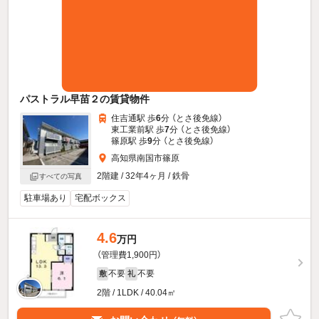
パストラル早苗２の賃貸物件
住吉通駅 歩
6
分 （とさ後免線）
東工業前駅 歩
7
分 （とさ後免線）
篠原駅 歩
9
分 （とさ後免線）
高知県南国市篠原
2階建 / 32年4ヶ月 / 鉄骨
すべての写真
駐車場あり
宅配ボックス
4.6
万円
（管理費1,900円）
不要
不要
敷
礼
2階 / 1LDK / 40.04㎡