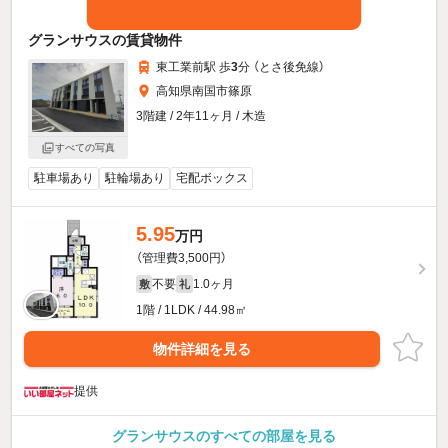
グランサウスの賃貸物件
東工業前駅 歩
3
分 （とさ後免線）
高知県南国市篠原
3階建 / 2年11ヶ月 / 木造
すべての写真
駐車場あり
駐輪場あり
宅配ボックス
5.95
万円
（管理費3,500円）
不要
1.0ヶ月
敷
礼
1階 / 1LDK / 44.98㎡
物件詳細を見る
提供
グランサウスのすべての部屋を見る