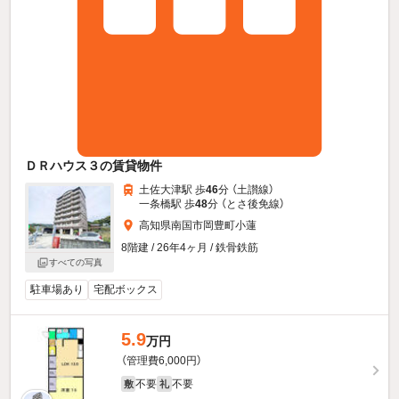
ＤＲハウス３の賃貸物件
土佐大津駅 歩
46
分 （土讃線）
一条橋駅 歩
48
分 （とさ後免線）
高知県南国市岡豊町小蓮
8階建 / 26年4ヶ月 / 鉄骨鉄筋
すべての写真
駐車場あり
宅配ボックス
5.9
万円
（管理費6,000円）
不要
不要
敷
礼