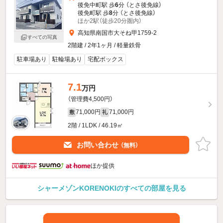
後免中町駅 歩
6
分 （とさ後免線）
後免町駅 歩
8
分 （とさ後免線）
ほか2駅（徒歩20分圏内）
高知県南国市大そね甲1759-2
すべての写真
2階建 / 2年1ヶ月 / 軽量鉄骨
駐車場あり
駐輪場あり
宅配ボックス
7.1
万円
（管理費4,500円）
71,000円
71,000円
敷
礼
2階 / 1LDK / 46.19㎡
お問い合わせ
（無料）
ほか提供
シャーメゾンKORENOKIのすべての部屋を見る