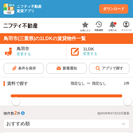
ニフティ不動産
ダウンロード
賃貸アプリ
お知らせ
閲覧履歴
マイページ
お気に入り
鳥羽市(三重県)の1LDKの賃貸物件一覧
鳥羽市
1LDK
変更する
変更する
条件を保存
新着通知
アプリで探す
賃料で探す
指定なし
〜
指定なし
2
件
指定した賃料で絞り込む
2
物件数
件
2026年07月22日
更新