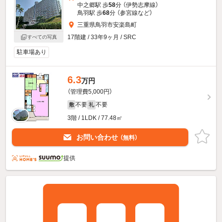
中之郷駅 歩
58
分 （伊勢志摩線）
鳥羽駅 歩
68
分 （参宮線
など
）
三重県鳥羽市安楽島町
17階建 / 33年9ヶ月 / SRC
すべての写真
駐車場あり
6.3
万円
（管理費5,000円）
不要
不要
敷
礼
3階 / 1LDK / 77.48㎡
お問い合わせ
（無料）
提供