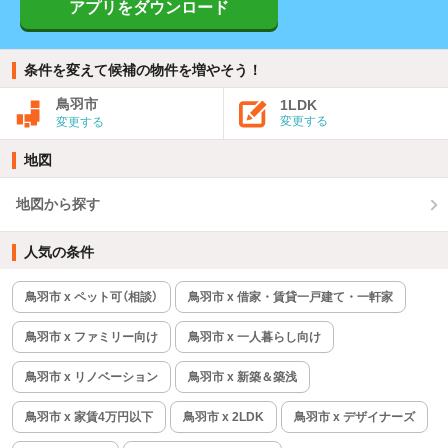
アプリをダウンロード
条件を変えて候補の物件を増やそう！
鳥羽市
1LDK
変更する
変更する
地図
地図から探す
人気の条件
鳥羽市 x ペット可（相談）
鳥羽市 x 借家・賃貸一戸建て・一軒家
鳥羽市 x ファミリー向け
鳥羽市 x 一人暮らし向け
鳥羽市 x リノベーション
鳥羽市 x 新築＆築浅
鳥羽市 x 家賃4万円以下
鳥羽市 x 2LDK
鳥羽市 x デザイナーズ