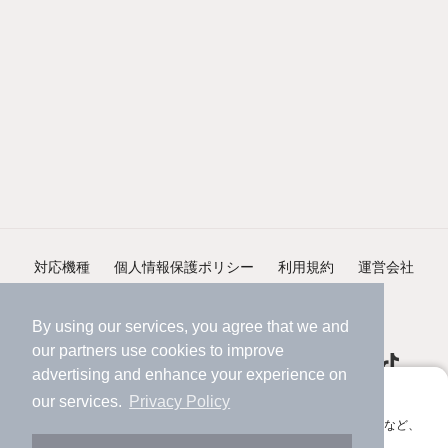
対応機種
個人情報保護ポリシー
利用規約
運営会社
ヘルプ・お問い合わせ
採用情報
By using our services, you agree that we and
our
partners
use cookies to improve
advertising and enhance your experience on
アプリに切り替えて、サクサクお部屋探し
our services.
Privacy Policy
会員登録なしですぐ使える。マップ検索やお気に入り保存など、
©NIFTY Lifestyle Co., Ltd.
アプリ限定の便利な機能が使えます！