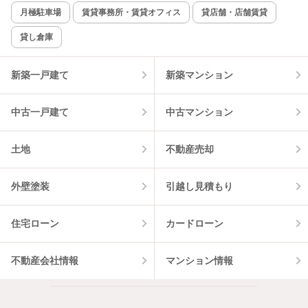
新着のみ
インターネット無料
月極駐車場
賃貸事務所・賃貸オフィス
貸店舗・店舗賃貸
貸し倉庫
該当件数:
物件一覧に反映
2
件
新築一戸建て
新築マンション
中古一戸建て
中古マンション
土地
不動産売却
外壁塗装
引越し見積もり
住宅ローン
カードローン
不動産会社情報
マンション情報