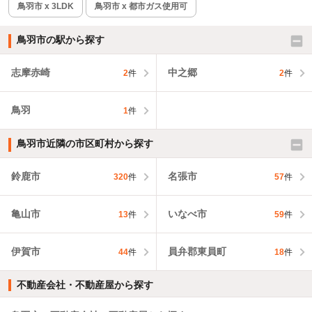
鳥羽市 x 3LDK
鳥羽市 x 都市ガス使用可
鳥羽市の駅から探す
志摩赤崎
中之郷
2
件
2
件
鳥羽
1
件
鳥羽市近隣の市区町村から探す
鈴鹿市
名張市
320
件
57
件
亀山市
いなべ市
13
件
59
件
伊賀市
員弁郡東員町
44
件
18
件
不動産会社・不動産屋から探す