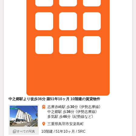
中之郷駅より徒歩36分 築51年10ヶ月 10階建の賃貸物件
志摩赤崎駅 歩
30
分 （伊勢志摩線）
中之郷駅 歩
36
分 （伊勢志摩線）
多気駅 歩
46
分 （紀勢線
など
）
三重県鳥羽市安楽島町
10階建 / 51年10ヶ月 / SRC
すべての写真