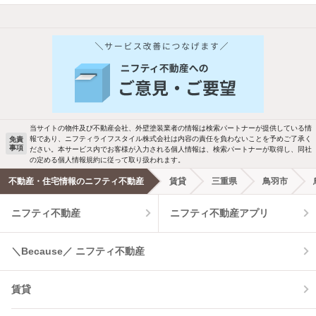
他の人はこんな条件で絞り込んでいます！
人気のこだわり条件
バス・トイレ別
2階以上
駐車場あり
ペット相談
当サイトの物件及び不動産会社、外壁塗装業者の情報は検索パートナーが提供している情
報であり、ニフティライフスタイル株式会社は内容の責任を負わないことを予めご了承く
免責
洗濯機置場あり
独立洗面台
事項
ださい。本サービス内でお客様が入力される個人情報は、検索パートナーが取得し、同社
の定める個人情報規約に従って取り扱われます。
エアコンあり
都市ガス
不動産・住宅情報のニフティ不動産
賃貸
三重県
鳥羽市
ニフティ不動産
ニフティ不動産アプリ
温水洗浄便座
オートロック
コンロ2口以上
追焚き機能
＼Because／ ニフティ不動産
TV付インターホン
角部屋
賃貸