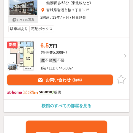
館腰駅 歩
53
分 （東北線
など
）
宮城県岩沼市桜３丁目1-15
2階建 / 13年7ヶ月 / 軽量鉄骨
すべての写真
駐車場あり
宅配ボックス
6.5
新着
万円
（管理費5,000円）
不要
不要
敷
礼
1階 / 1LDK / 45.08㎡
お問い合わせ
（無料）
提供
桜館のすべての部屋を見る