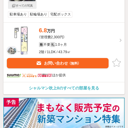
すべての写真
駐車場あり
駐輪場あり
宅配ボックス
6.8
万円
（管理費2,300円）
不要
1.0ヶ月
敷
礼
2階 / 1LDK / 43.79㎡
お問い合わせ
（無料）
ほか提供
シャルマン吹上IIのすべての部屋を見る