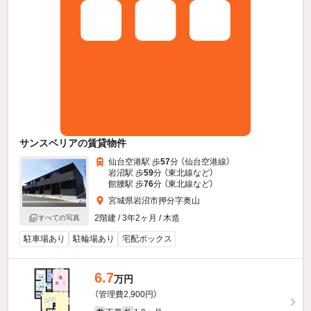
サンスベリアの賃貸物件
仙台空港駅 歩
57
分 （仙台空港線）
岩沼駅 歩
59
分 （東北線
など
）
館腰駅 歩
76
分 （東北線
など
）
宮城県岩沼市押分字奥山
2階建 / 3年2ヶ月 / 木造
すべての写真
駐車場あり
駐輪場あり
宅配ボックス
6.7
万円
（管理費2,900円）