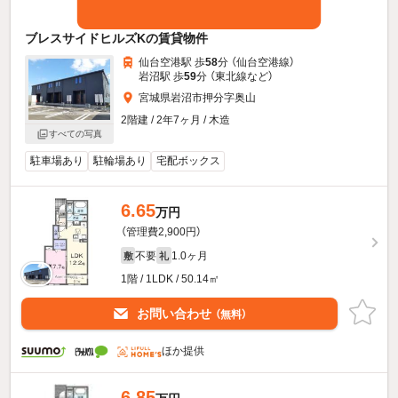
ブレスサイドヒルズKの賃貸物件
仙台空港駅 歩
58
分 （仙台空港線）
岩沼駅 歩
59
分 （東北線
など
）
宮城県岩沼市押分字奥山
2階建 / 2年7ヶ月 / 木造
すべての写真
駐車場あり
駐輪場あり
宅配ボックス
6.65
万円
（管理費2,900円）
不要
1.0ヶ月
敷
礼
1階 / 1LDK / 50.14㎡
お問い合わせ
（無料）
ほか提供
6.85