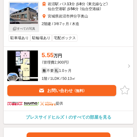
岩沼駅 バス
13
分 歩
8
分 （東北線
など
）
仙台空港駅 歩
56
分 （仙台空港線）
宮城県岩沼市押分字奥山
2階建 / 3年7ヶ月 / 木造
すべての写真
駐車場あり
駐輪場あり
宅配ボックス
5.55
万円
（管理費2,900円）
不要
1.0ヶ月
敷
礼
1階 / 1LDK / 50.13㎡
お問い合わせ
（無料）
提供
ブレスサイドヒルズＩのすべての部屋を見る