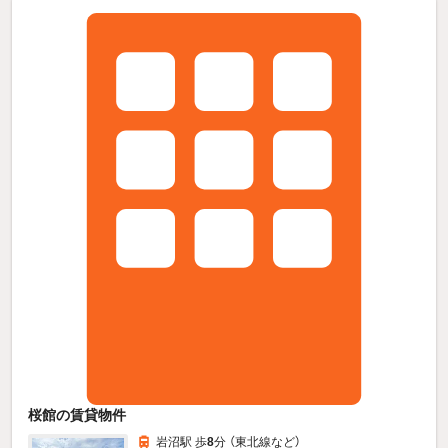
桜館の賃貸物件
岩沼駅 歩
8
分 （東北線
など
）