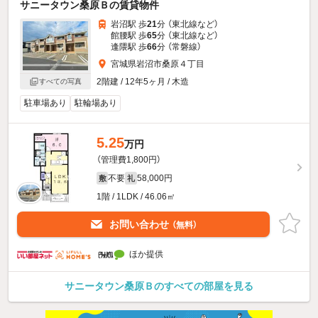
サニータウン桑原Ｂの賃貸物件
岩沼駅 歩
21
分 （東北線
など
）
館腰駅 歩
65
分 （東北線
など
）
逢隈駅 歩
66
分 （常磐線）
宮城県岩沼市桑原４丁目
2階建 / 12年5ヶ月 / 木造
すべての写真
駐車場あり
駐輪場あり
5.25
万円
（管理費1,800円）
不要
58,000円
敷
礼
1階 / 1LDK / 46.06㎡
お問い合わせ
（無料）
ほか提供
サニータウン桑原Ｂのすべての部屋を見る