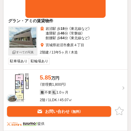
グラン・アミの賃貸物件
岩沼駅 歩
18
分 （東北線
など
）
逢隈駅 歩
46
分 （常磐線）
館腰駅 歩
64
分 （東北線
など
）
宮城県岩沼市桑原４丁目
2階建 / 13年5ヶ月 / 木造
すべての写真
駐車場あり
駐輪場あり
5.85
万円
（管理費1,800円）
不要
1.0ヶ月
敷
礼
2階 / 1LDK / 45.07㎡
お問い合わせ
（無料）
提供