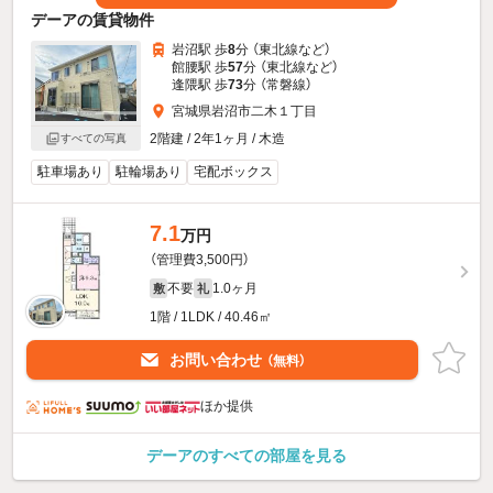
デーアの賃貸物件
岩沼駅 歩
8
分 （東北線
など
）
館腰駅 歩
57
分 （東北線
など
）
逢隈駅 歩
73
分 （常磐線）
宮城県岩沼市二木１丁目
2階建 / 2年1ヶ月 / 木造
すべての写真
駐車場あり
駐輪場あり
宅配ボックス
7.1
万円
（管理費3,500円）
不要
1.0ヶ月
敷
礼
1階 / 1LDK / 40.46㎡
お問い合わせ
（無料）
ほか提供
デーアのすべての部屋を見る