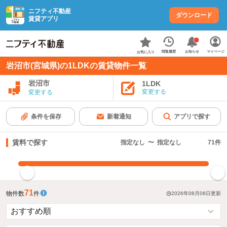
ニフティ不動産
ダウンロード
賃貸アプリ
お知らせ
閲覧履歴
マイページ
お気に入り
岩沼市(宮城県)の1LDKの賃貸物件一覧
岩沼市
1LDK
変更する
変更する
条件を保存
新着通知
アプリで探す
賃料で探す
指定なし
〜
指定なし
71
件
指定した賃料で絞り込む
71
物件数
件
2026年08月08日
更新