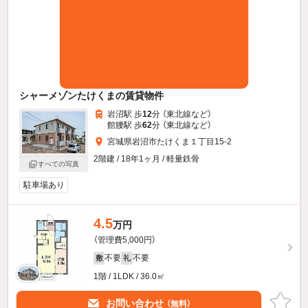
シャーメゾンたけくまの賃貸物件
岩沼駅 歩
12
分 （東北線
など
）
館腰駅 歩
62
分 （東北線
など
）
宮城県岩沼市たけくま１丁目15-2
2階建 / 18年1ヶ月 / 軽量鉄骨
すべての写真
駐車場あり
4.5
万円
（管理費5,000円）
不要
不要
敷
礼
1階 / 1LDK / 36.0㎡
お問い合わせ
（無料）