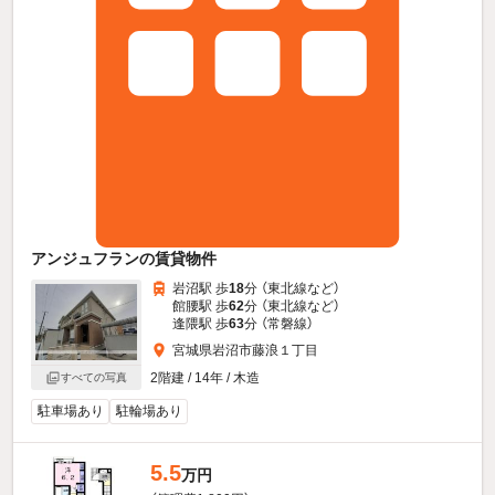
アンジュフランの賃貸物件
岩沼駅 歩
18
分 （東北線
など
）
館腰駅 歩
62
分 （東北線
など
）
逢隈駅 歩
63
分 （常磐線）
宮城県岩沼市藤浪１丁目
2階建 / 14年 / 木造
すべての写真
駐車場あり
駐輪場あり
5.5
万円