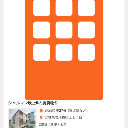
シャルマン吹上IIの賃貸物件
岩沼駅 歩
27
分 （東北線
など
）
宮城県岩沼市吹上１丁目
2階建 / 新築 / 木造