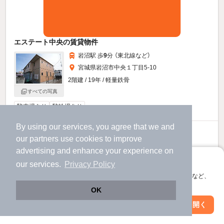
エステート中央の賃貸物件
岩沼駅 歩
9
分 （東北線
など
）
宮城県岩沼市中央１丁目5-10
2階建 / 19年 / 軽量鉄骨
すべての写真
駐車場あり
駐輪場あり
By using our services, you agree that we and
6
万円
our
partners
use cookies to improve
（管理費5,000円）
advertising and enhance your experience on
不要
不要
敷
礼
アプリに切り替えて、サクサクお部屋探し
our services.
Privacy Policy
1階 / 1LDK / 46.0㎡
会員登録なしですぐ使える。マップ検索やお気に入り保存など、
アプリ限定の便利な機能が使えます！
OK
お問い合わせ
（無料）
Web版で続行
アプリを開く
市区町村を変更
絞り込み条件を変更
提供