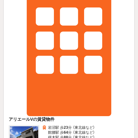
アリエールVの賃貸物件
岩沼駅 歩
23
分 （東北線
など
）
館腰駅 歩
64
分 （東北線
など
）
槻木駅 歩
88
分 （東北線
など
）