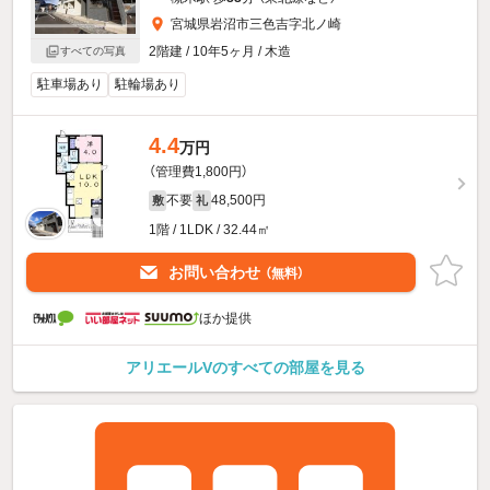
宮城県岩沼市三色吉字北ノ崎
2階建 / 10年5ヶ月 / 木造
すべての写真
駐車場あり
駐輪場あり
4.4
万円
（管理費1,800円）
不要
48,500円
敷
礼
1階 / 1LDK / 32.44㎡
お問い合わせ
（無料）
ほか提供
アリエールVのすべての部屋を見る