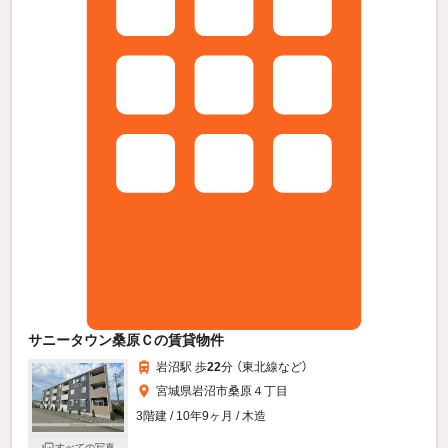
サニータウン桑原Ｃの賃貸物件
岩沼駅 歩
22
分 （東北線
など
）
宮城県岩沼市桑原４丁目
3階建 / 10年9ヶ月 / 木造
すべての写真