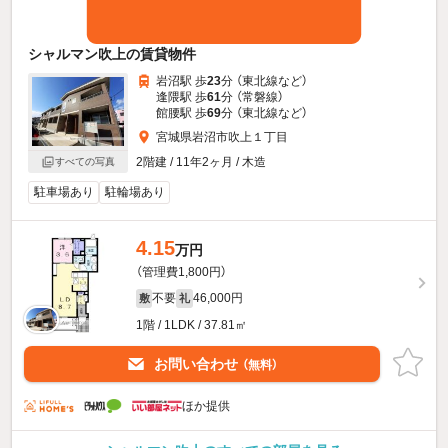
シャルマン吹上の賃貸物件
岩沼駅 歩
23
分 （東北線
など
）
逢隈駅 歩
61
分 （常磐線）
館腰駅 歩
69
分 （東北線
など
）
宮城県岩沼市吹上１丁目
2階建 / 11年2ヶ月 / 木造
すべての写真
駐車場あり
駐輪場あり
4.15
万円
（管理費1,800円）
不要
46,000円
敷
礼
1階 / 1LDK / 37.81㎡
お問い合わせ
（無料）
ほか提供