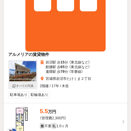
アルメリアの賃貸物件
岩沼駅 歩
15
分 （東北線
など
）
館腰駅 歩
65
分 （東北線
など
）
逢隈駅 歩
79
分 （常磐線）
宮城県岩沼市たけくま２丁目
2階建 / 17年 / 木造
すべての写真
駐車場あり
駐輪場あり
5.5
万円
（管理費2,300円）
不要
1.0ヶ月
敷
礼