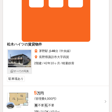
松木ハイツの賃貸物件
茅野駅 歩
46
分 （中央線）
長野県諏訪市大字四賀
2階建 / 42年10ヶ月 / 軽量鉄骨
すべての写真
駐車場あり
5
万円
（管理費4,000円）
不要
不要
敷
礼
2階 / 1LDK / 43.0㎡