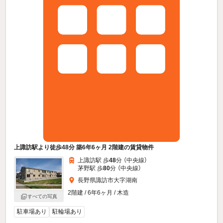
上諏訪駅より徒歩48分 築6年6ヶ月 2階建の賃貸物件
上諏訪駅 歩
48
分 （中央線）
茅野駅 歩
80
分 （中央線）
長野県諏訪市大字湖南
2階建 / 6年6ヶ月 / 木造
すべての写真
駐車場あり
駐輪場あり