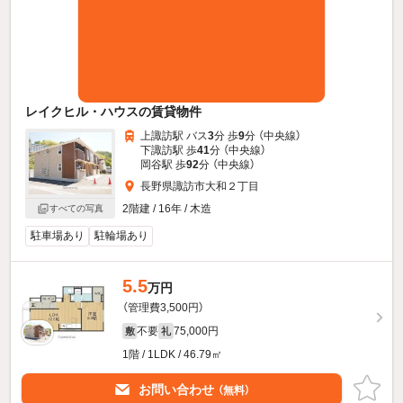
レイクヒル・ハウスの賃貸物件
上諏訪駅 バス
3
分 歩
9
分 （中央線）
下諏訪駅 歩
41
分 （中央線）
岡谷駅 歩
92
分 （中央線）
長野県諏訪市大和２丁目
2階建 / 16年 / 木造
すべての写真
駐車場あり
駐輪場あり
5.5
万円
（管理費3,500円）
不要
75,000円
敷
礼
1階 / 1LDK / 46.79㎡
お問い合わせ
（無料）