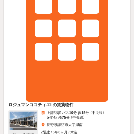
ロジュマンココティエIIの賃貸物件
上諏訪駅 バス
10
分 歩
15
分 （中央線）
茅野駅 歩
75
分 （中央線）
長野県諏訪市大字湖南
2階建 / 6年6ヶ月 / 木造