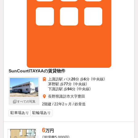
SunCourtITAYAAの賃貸物件
上諏訪駅 バス
20
分 歩
6
分 （中央線）
茅野駅 歩
77
分 （中央線）
下諏訪駅 歩
94
分 （中央線）
長野県諏訪市大字豊田
すべての写真
2階建 / 22年2ヶ月 / 鉄骨造
駐車場あり
駐輪場あり
6
万円
（管理費5,000円）