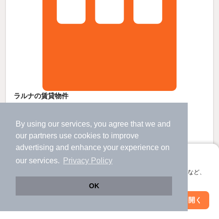
ラルナの賃貸物件
上諏訪駅 バス
7
分 歩
9
分 （中央線）
茅野駅 歩
65
分 （中央線）
By using our services, you agree that we and
下諏訪駅 歩
86
分 （中央線）
our
partners
use cookies to improve
長野県諏訪市上川３丁目
advertising and enhance your experience on
2階建 / 7年10ヶ月 / 木造
すべての写真
アプリに切り替えて、サクサクお部屋探し
our services.
Privacy Policy
駐車場あり
駐輪場あり
宅配ボックス
会員登録なしですぐ使える。マップ検索やお気に入り保存など、
アプリ限定の便利な機能が使えます！
OK
6.35
万円
Web版で続行
アプリを開く
（管理費4,100円）
市区町村を変更
絞り込み条件を変更
不要
90,000円
敷
礼