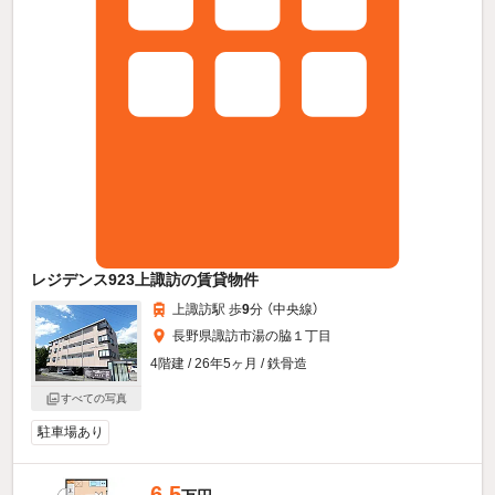
レジデンス923上諏訪の賃貸物件
上諏訪駅 歩
9
分 （中央線）
長野県諏訪市湯の脇１丁目
4階建 / 26年5ヶ月 / 鉄骨造
すべての写真
駐車場あり
6.5