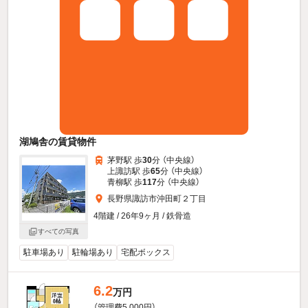
湖鳩舎の賃貸物件
茅野駅 歩
30
分 （中央線）
上諏訪駅 歩
65
分 （中央線）
青柳駅 歩
117
分 （中央線）
長野県諏訪市沖田町２丁目
4階建 / 26年9ヶ月 / 鉄骨造
すべての写真
駐車場あり
駐輪場あり
宅配ボックス
6.2
万円
（管理費5,000円）