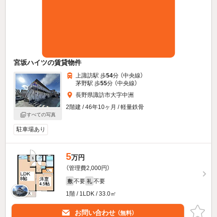
宮坂ハイツの賃貸物件
上諏訪駅 歩
54
分 （中央線）
茅野駅 歩
55
分 （中央線）
長野県諏訪市大字中洲
2階建 / 46年10ヶ月 / 軽量鉄骨
すべての写真
駐車場あり
5
万円
（管理費2,000円）
不要
不要
敷
礼
1階 / 1LDK / 33.0㎡
お問い合わせ
（無料）