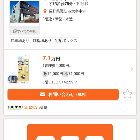
茅野駅 歩
75
分 （中央線）
長野県諏訪市大字中洲
3階建 / 新築 / 木造
すべての写真
駐車場あり
駐輪場あり
宅配ボックス
7.1
万円
（管理費4,000円）
71,000円
71,000円
敷
礼
3階 / 1LDK / 42.59㎡
お問い合わせ
（無料）
提供