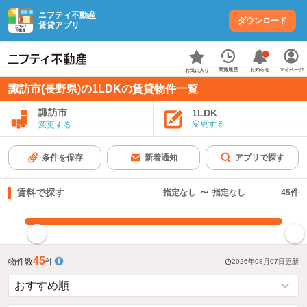
ニフティ不動産
ダウンロード
賃貸アプリ
お知らせ
閲覧履歴
マイページ
お気に入り
諏訪市(長野県)の1LDKの賃貸物件一覧
諏訪市
1LDK
変更する
変更する
条件を保存
新着通知
アプリで探す
賃料で探す
指定なし
〜
指定なし
45
件
指定した賃料で絞り込む
45
物件数
件
2026年08月07日
更新