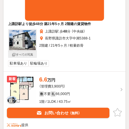
上諏訪駅より徒歩48分 築21年5ヶ月 2階建の賃貸物件
上諏訪駅 歩
48
分 （中央線）
長野県諏訪市大字中洲5388-1
2階建 / 21年5ヶ月 / 軽量鉄骨
すべての写真
駐車場あり
駐輪場あり
6.6
新着
万円
（管理費3,900円）
不要
66,000円
敷
礼
1階 / 1LDK / 43.75㎡
お問い合わせ
（無料）
提供