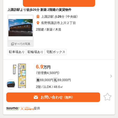
上諏訪駅より徒歩26分 新築 2階建の賃貸物件
上諏訪駅 歩
26
分 （中央線）
長野県諏訪市上川２丁目
2階建 / 新築 / 木造
すべての写真
駐車場あり
駐輪場あり
宅配ボックス
6.9
万円
（管理費4,500円）
69,000円
69,000円
敷
礼
2階 / 1LDK / 48.6㎡
お問い合わせ
（無料）
提供