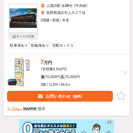
上諏訪駅 歩
26
分 （中央線）
長野県諏訪市上川２丁目
2階建 / 新築 / 木造
すべての写真
駐車場あり
駐輪場あり
宅配ボックス
7
万円
（管理費4,500円）
70,000円
70,000円
敷
礼
2階 / 1LDK / 48.6㎡
お問い合わせ
（無料）
提供