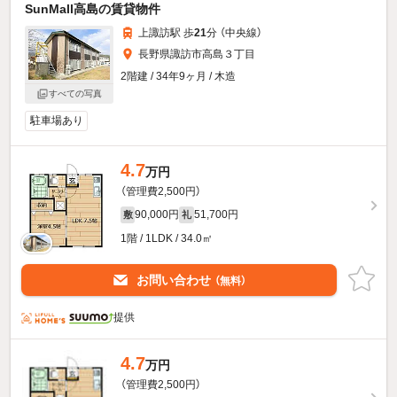
SunMall高島の賃貸物件
上諏訪駅 歩
21
分 （中央線）
長野県諏訪市高島３丁目
2階建 / 34年9ヶ月 / 木造
すべての写真
駐車場あり
4.7
万円
（管理費2,500円）
90,000円
51,700円
敷
礼
1階 / 1LDK / 34.0㎡
お問い合わせ
（無料）
提供
4.7
万円
（管理費2,500円）