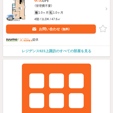
万円
（管理費不要）
1.0ヶ月
1.0ヶ月
敷
礼
4階 / 1LDK / 47.6㎡
お問い合わせ
（無料）
提供
レジデンス923上諏訪のすべての部屋を見る