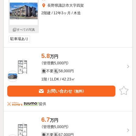
長野県諏訪市大字四賀
2階建 / 12年3ヶ月 / 木造
すべての写真
駐車場あり
5.8
万円
（管理費5,000円）
不要
58,000円
敷
礼
1階 / 1LDK / 42.23㎡
お問い合わせ
（無料）
提供
6.7
万円
（管理費5,000円）
不要
67,000円
敷
礼