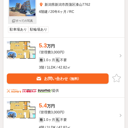
新潟県新潟市西蒲区漆山7762
4階建 / 20年4ヶ月 / RC
すべての写真
駐車場あり
駐輪場あり
5.3
万円
（管理費3,000円）
1.0ヶ月
不要
敷
礼
3階 / 1LDK / 42.82㎡
お問い合わせ
（無料）
提供
5.4
万円
（管理費3,000円）
1.0ヶ月
不要
敷
礼
4階 / 1LDK / 42.82㎡