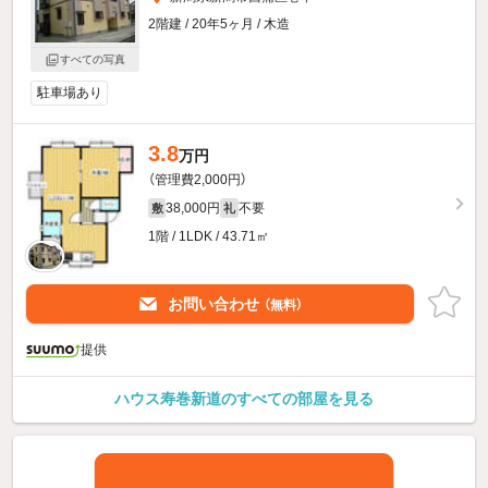
2階建 / 20年5ヶ月 / 木造
すべての写真
駐車場あり
3.8
万円
（管理費2,000円）
38,000円
不要
敷
礼
1階 / 1LDK / 43.71㎡
お問い合わせ
（無料）
提供
ハウス寿巻新道のすべての部屋を見る