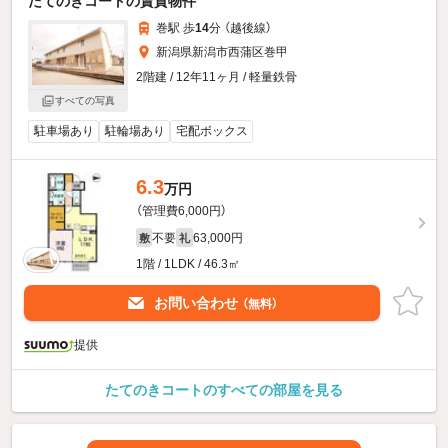
たてのきコートの賃貸物件
巻駅 歩
14
分 （越後線）
新潟県新潟市西蒲区巻甲
2階建 / 12年11ヶ月 / 軽量鉄骨
すべての写真
駐車場あり
駐輪場あり
宅配ボックス
6.3
万円
（管理費6,000円）
不要
63,000円
敷
礼
1階 / 1LDK / 46.3㎡
お問い合わせ
（無料）
提供
たてのきコートのすべての部屋を見る