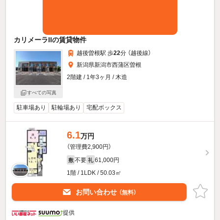
カリメーラIIの賃貸物件
越後曽根駅 歩
22
分 （越後線）
新潟県新潟市西蒲区曽根
2階建 / 1年3ヶ月 / 木造
すべての写真
駐車場あり
駐輪場あり
宅配ボックス
6.1
万円
（管理費2,900円）
不要
61,000円
敷
礼
1階 / 1LDK / 50.03㎡
お問い合わせ
（無料）
提供