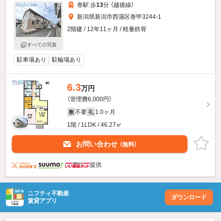
巻駅 歩
13
分 （越後線）
新潟県新潟市西蒲区巻甲3244-1
2階建 / 12年11ヶ月 / 軽量鉄骨
すべての写真
駐車場あり
駐輪場あり
6.3
万円
（管理費6,000円）
不要
1.0ヶ月
敷
礼
1階 / 1LDK / 46.27㎡
お問い合わせ
（無料）
提供
ニフティ不動産
ダウンロード
賃貸アプリ