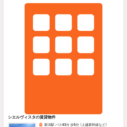
シエルヴィスタの賃貸物件
新潟駅 バス
43
分 歩
5
分 （上越新幹線
など
）