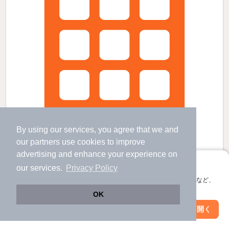
By using our services, you agree that we and
our
partners
use cookies to improve
advertising and enhance your experience on
アプリに切り替えて、サクサクお部屋探し
our services.
Privacy Policy
巻駅より徒歩20分 築16年 2階建の賃貸物件
会員登録なしですぐ使える。マップ検索やお気に入り保存など、
巻駅 歩
20
分 （越後線）
アプリ限定の便利な機能が使えます！
OK
新潟県新潟市西蒲区赤鏥
Web版で続行
アプリを開く
市区町村を変更
絞り込み条件を変更
2階建 / 16年 / 木造