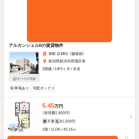
アルカンシェルIIの賃貸物件
巻駅 歩
10
分 （越後線）
新潟県新潟市西蒲区巻
2階建 / 1年5ヶ月 / 木造
すべての写真
駐車場あり
宅配ボックス
5.45
万円
（管理費2,900円）
不要
81,500円
敷
礼
1階 / 1LDK / 40.16㎡