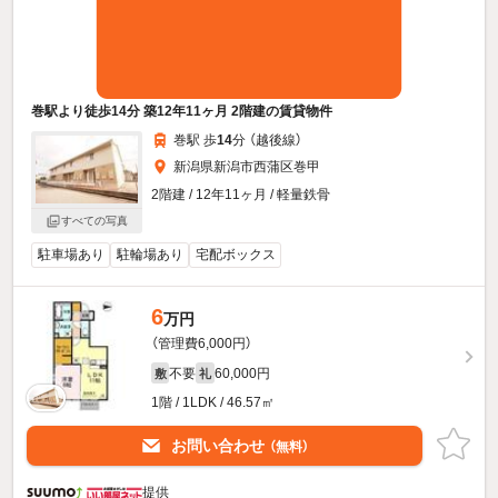
巻駅より徒歩14分 築12年11ヶ月 2階建の賃貸物件
巻駅 歩
14
分 （越後線）
新潟県新潟市西蒲区巻甲
2階建 / 12年11ヶ月 / 軽量鉄骨
すべての写真
駐車場あり
駐輪場あり
宅配ボックス
6
万円
（管理費6,000円）
不要
60,000円
敷
礼
1階 / 1LDK / 46.57㎡
お問い合わせ
（無料）
提供