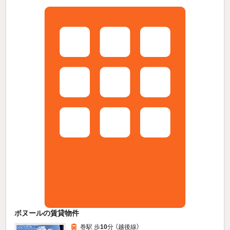
ボヌールの賃貸物件
巻駅 歩
10
分 （越後線）