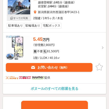
越後曽根駅 歩
61
分 （越後線）
岩室駅 歩
64
分 （越後線）
新潟県新潟市西蒲区巻甲3423-1
2階建 / 1年5ヶ月 / 木造
すべての写真
駐車場あり
駐輪場あり
宅配ボックス
5.45
万円
（管理費2,900円）
不要
81,500円
敷
礼
1階 / 1LDK / 40.16㎡
お問い合わせ
（無料）
提供
ボヌールのすべての部屋を見る