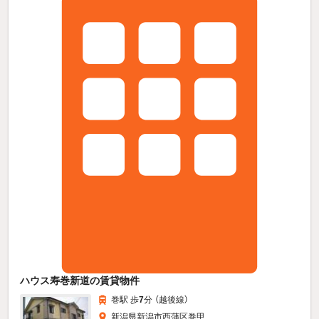
ハウス寿巻新道の賃貸物件
巻駅 歩
7
分 （越後線）
新潟県新潟市西蒲区巻甲