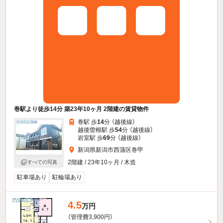
巻駅より徒歩14分 築23年10ヶ月 2階建の賃貸物件
巻駅 歩
14
分 （越後線）
越後曽根駅 歩
54
分 （越後線）
岩室駅 歩
69
分 （越後線）
新潟県新潟市西蒲区巻甲
2階建 / 23年10ヶ月 / 木造
すべての写真
駐車場あり
駐輪場あり
4.5
万円
（管理費3,900円）