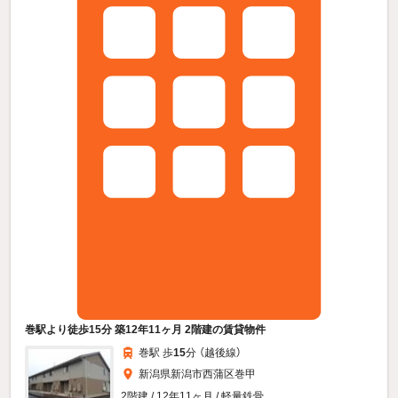
巻駅より徒歩15分 築12年11ヶ月 2階建の賃貸物件
巻駅 歩
15
分 （越後線）
新潟県新潟市西蒲区巻甲
2階建 / 12年11ヶ月 / 軽量鉄骨