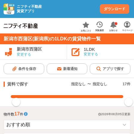
ニフティ不動産
ダウンロード
賃貸アプリ
お知らせ
閲覧履歴
マイページ
お気に入り
新潟市西蒲区(新潟県)の1LDKの賃貸物件一覧
新潟市西蒲区
1LDK
変更する
変更する
条件を保存
新着通知
アプリで探す
賃料で探す
指定なし
〜
指定なし
17
件
指定した賃料で絞り込む
17
物件数
件
2026年08月05日
更新