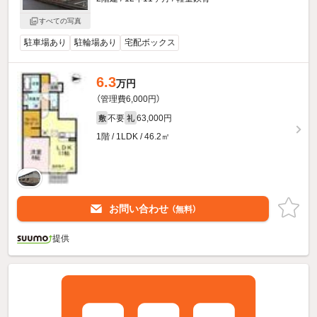
すべての写真
駐車場あり
駐輪場あり
宅配ボックス
6.3
万円
（管理費6,000円）
不要
63,000円
敷
礼
1階 / 1LDK / 46.2㎡
お問い合わせ
（無料）
提供