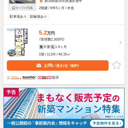
新潟県新潟市西蒲区巻甲
2階建 / 9年5ヶ月 / 木造
すべての写真
駐車場あり
駐輪場あり
5.2
万円
（管理費2,300円）
不要
1.0ヶ月
敷
礼
1階 / 1LDK / 46.35㎡
お問い合わせ
（無料）
提供