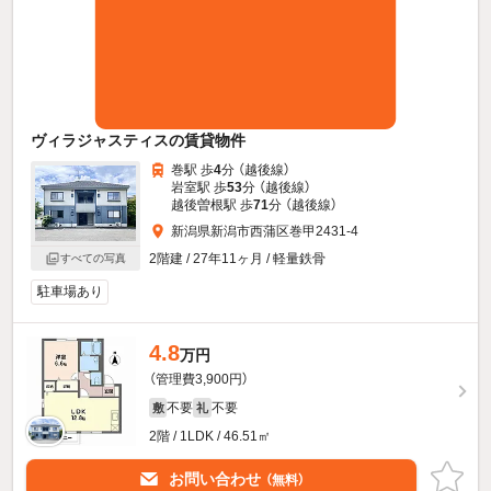
ヴィラジャスティスの賃貸物件
巻駅 歩
4
分 （越後線）
岩室駅 歩
53
分 （越後線）
越後曽根駅 歩
71
分 （越後線）
新潟県新潟市西蒲区巻甲2431-4
2階建 / 27年11ヶ月 / 軽量鉄骨
すべての写真
駐車場あり
4.8
万円
（管理費3,900円）
不要
不要
敷
礼
2階 / 1LDK / 46.51㎡
お問い合わせ
（無料）