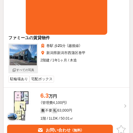
ファミーユの賃貸物件
巻駅 歩
21
分 （越後線）
新潟県新潟市西蒲区巻甲
2階建 / 1年1ヶ月 / 木造
すべての写真
駐輪場あり
宅配ボックス
6.3
万円
（管理費4,100円）
不要
63,000円
敷
礼
1階 / 1LDK / 50.01㎡
お問い合わせ
（無料）