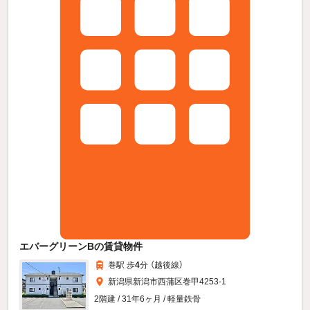
エバーグリーンBの賃貸物件
巻駅 歩
4
分 （越後線）
新潟県新潟市西蒲区巻甲4253-1
2階建 / 31年6ヶ月 / 軽量鉄骨