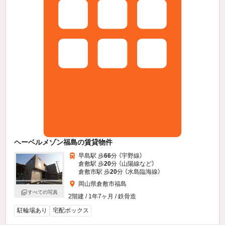
ヘーベルメゾン福島の賃貸物件
早島駅 歩
66
分 （宇野線）
倉敷駅 歩
20
分 （山陽線
など
）
倉敷市駅 歩
20
分 （水島臨海線）
岡山県倉敷市福島
すべての写真
2階建 / 1年7ヶ月 / 鉄骨造
駐輪場あり
宅配ボックス