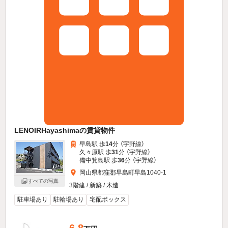
LENOIRHayashimaの賃貸物件
早島駅 歩
14
分 （宇野線）
久々原駅 歩
31
分 （宇野線）
備中箕島駅 歩
36
分 （宇野線）
岡山県都窪郡早島町早島1040-1
すべての写真
3階建 / 新築 / 木造
駐車場あり
駐輪場あり
宅配ボックス