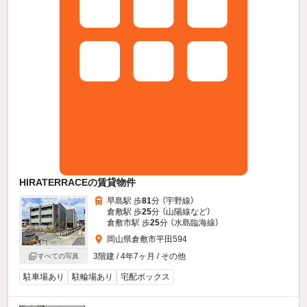
HIRATERRACEの賃貸物件
早島駅 歩
81
分 （宇野線）
倉敷駅 歩
25
分 （山陽線
など
）
倉敷市駅 歩
25
分 （水島臨海線）
岡山県倉敷市平田594
3階建 / 4年7ヶ月 / その他
すべての写真
駐車場あり
駐輪場あり
宅配ボックス