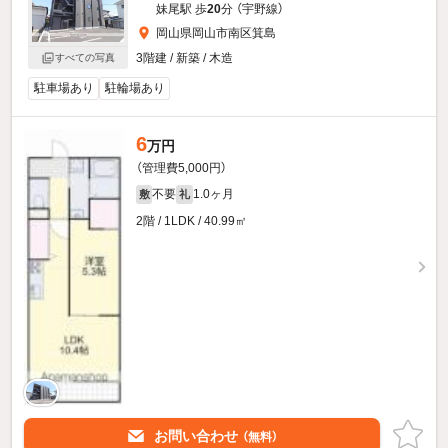
妹尾駅 歩
20
分 （宇野線）
岡山県岡山市南区箕島
3階建 / 新築 / 木造
すべての写真
駐車場あり
駐輪場あり
6
万円
（管理費5,000円）
不要
1.0ヶ月
敷
礼
2階 / 1LDK / 40.99㎡
お問い合わせ
（無料）