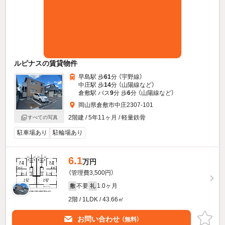
ルピナスの賃貸物件
早島駅 歩
61
分 （宇野線）
中庄駅 歩
14
分 （山陽線
など
）
倉敷駅 バス
9
分 歩
6
分 （山陽線
など
）
岡山県倉敷市中庄2307-101
2階建 / 5年11ヶ月 / 軽量鉄骨
すべての写真
駐車場あり
駐輪場あり
6.1
万円
（管理費3,500円）
不要
1.0ヶ月
敷
礼
2階 / 1LDK / 43.66㎡
お問い合わせ
（無料）