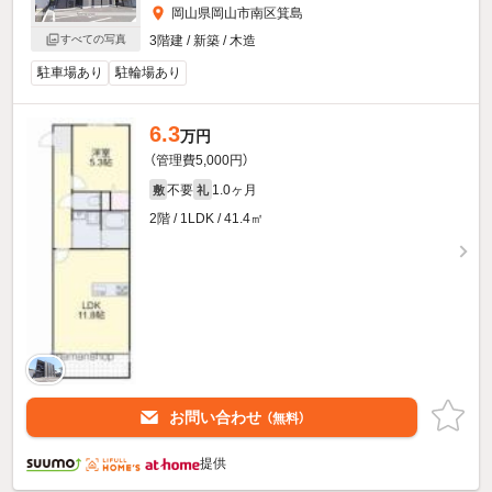
岡山県岡山市南区箕島
3階建 / 新築 / 木造
すべての写真
駐車場あり
駐輪場あり
6.3
万円
（管理費5,000円）
不要
1.0ヶ月
敷
礼
2階 / 1LDK / 41.4㎡
お問い合わせ
（無料）
提供