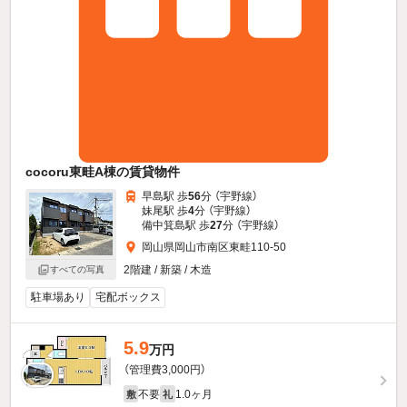
cocoru東畦A棟の賃貸物件
早島駅 歩
56
分 （宇野線）
妹尾駅 歩
4
分 （宇野線）
備中箕島駅 歩
27
分 （宇野線）
岡山県岡山市南区東畦110-50
2階建 / 新築 / 木造
すべての写真
駐車場あり
宅配ボックス
5.9
万円
（管理費3,000円）
不要
1.0ヶ月
敷
礼