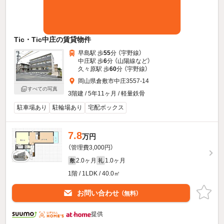
Tic・Tic中庄の賃貸物件
早島駅 歩
55
分 （宇野線）
中庄駅 歩
6
分 （山陽線
など
）
久々原駅 歩
60
分 （宇野線）
岡山県倉敷市中庄3557-14
すべての写真
3階建 / 5年11ヶ月 / 軽量鉄骨
駐車場あり
駐輪場あり
宅配ボックス
7.8
万円
（管理費3,000円）
2.0ヶ月
1.0ヶ月
敷
礼
1階 / 1LDK / 40.0㎡
お問い合わせ
（無料）
提供