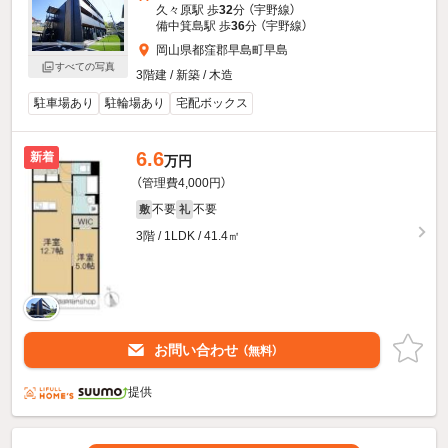
久々原駅 歩
32
分 （宇野線）
備中箕島駅 歩
36
分 （宇野線）
岡山県都窪郡早島町早島
すべての写真
3階建 / 新築 / 木造
駐車場あり
駐輪場あり
宅配ボックス
6.6
新着
万円
（管理費4,000円）
不要
不要
敷
礼
3階 / 1LDK / 41.4㎡
お問い合わせ
（無料）
提供