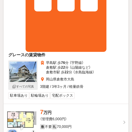
グレースの賃貸物件
早島駅 歩
76
分 （宇野線）
倉敷駅 歩
22
分 （山陽線
など
）
倉敷市駅 歩
22
分 （水島臨海線）
岡山県倉敷市大島
3階建 / 3年3ヶ月 / 軽量鉄骨
すべての写真
駐車場あり
駐輪場あり
宅配ボックス
7
万円
（管理費6,000円）
不要
70,000円
敷
礼