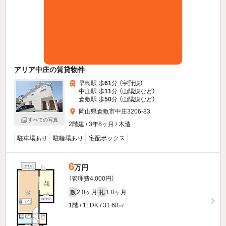
アリア中庄の賃貸物件
早島駅 歩
61
分 （宇野線）
中庄駅 歩
11
分 （山陽線
など
）
倉敷駅 歩
50
分 （山陽線
など
）
岡山県倉敷市中庄3206-83
すべての写真
2階建 / 3年8ヶ月 / 木造
駐車場あり
駐輪場あり
宅配ボックス
6
万円
（管理費4,000円）
2.0ヶ月
1.0ヶ月
敷
礼
1階 / 1LDK / 31.68㎡