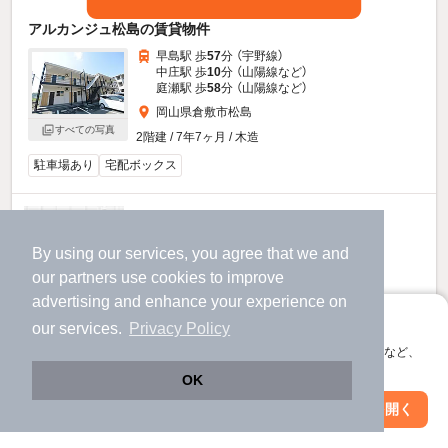
アルカンジュ松島の賃貸物件
早島駅 歩
57
分 （宇野線）
中庄駅 歩
10
分 （山陽線
など
）
庭瀬駅 歩
58
分 （山陽線
など
）
岡山県倉敷市松島
すべての写真
2階建 / 7年7ヶ月 / 木造
駐車場あり
宅配ボックス
6.7
万円
（管理費3,000円）
By using our services, you agree that we and
不要
1.0ヶ月
敷
礼
our
partners
use cookies to improve
2階 / 1LDK / 46.58㎡
advertising and enhance your experience on
アプリに切り替えて、サクサクお部屋探し
our services.
Privacy Policy
会員登録なしですぐ使える。マップ検索やお気に入り保存など、
アプリ限定の便利な機能が使えます！
OK
Web版で続行
アプリを開く
駅・沿線を変更
絞り込み条件を変更