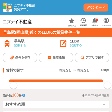
ニフティ不動産
ダウンロード
賃貸アプリ
お知らせ
閲覧履歴
マイページ
お気に入り
早島駅(岡山県)近くの1LDKの賃貸物件一覧
早島駅
1LDK
変更する
変更する
条件を保存
新着通知
アプリで探す
賃料で探す
指定なし
〜
指定なし
108
件
指定した賃料で絞り込む
108
物件数
件
2026年08月07日
更新