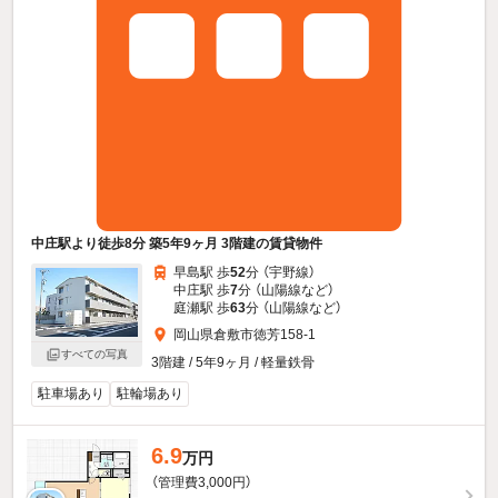
中庄駅より徒歩8分 築5年9ヶ月 3階建の賃貸物件
早島駅 歩
52
分 （宇野線）
中庄駅 歩
7
分 （山陽線
など
）
庭瀬駅 歩
63
分 （山陽線
など
）
岡山県倉敷市徳芳158-1
すべての写真
3階建 / 5年9ヶ月 / 軽量鉄骨
駐車場あり
駐輪場あり
6.9
万円
（管理費3,000円）