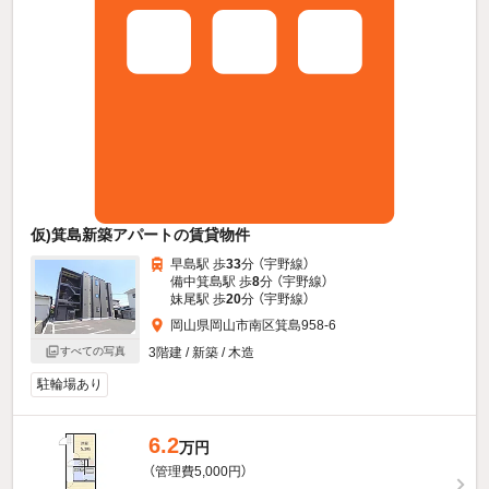
仮)箕島新築アパートの賃貸物件
早島駅 歩
33
分 （宇野線）
備中箕島駅 歩
8
分 （宇野線）
妹尾駅 歩
20
分 （宇野線）
岡山県岡山市南区箕島958-6
3階建 / 新築 / 木造
すべての写真
駐輪場あり
6.2
万円
（管理費5,000円）