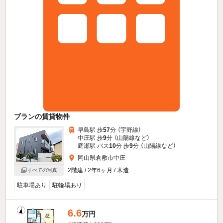
ブランの賃貸物件
早島駅 歩
57
分 （宇野線）
中庄駅 歩
9
分 （山陽線
など
）
庭瀬駅 バス
10
分 歩
9
分 （山陽線
など
）
岡山県倉敷市中庄
2階建 / 2年6ヶ月 / 木造
すべての写真
駐車場あり
駐輪場あり
6.6
万円