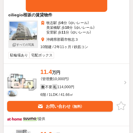
ciliegio桜坂の賃貸物件
牧志駅 歩
6
分 （ゆいレール）
美栄橋駅 歩
10
分 （ゆいレール）
安里駅 歩
11
分 （ゆいレール）
沖縄県那覇市牧志３
すべての写真
10階建 / 2年11ヶ月 / 鉄筋コン
駐輪場あり
宅配ボックス
11.4
万円
（管理費10,000円）
不要
114,000円
敷
礼
6階 / 1LDK / 41.66㎡
お問い合わせ
（無料）
提供