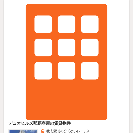
デュオヒルズ那覇壺屋の賃貸物件
牧志駅 歩
6
分 （ゆいレール）