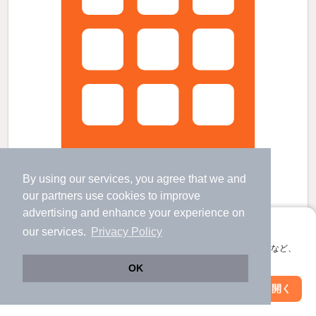
By using our services, you agree that we and
our
partners
use cookies to improve
advertising and enhance your experience on
アプリに切り替えて、サクサクお部屋探し
マンション呉苑の賃貸物件
our services.
Privacy Policy
会員登録なしですぐ使える。マップ検索やお気に入り保存など、
牧志駅 歩
12
分 （ゆいレール）
安里駅 歩
14
分 （ゆいレール）
アプリ限定の便利な機能が使えます！
OK
沖縄県那覇市壺屋１丁目
Web版で続行
アプリを開く
駅・沿線を変更
絞り込み条件を変更
6階建 / 22年6ヶ月 / ＲＣ
すべての写真