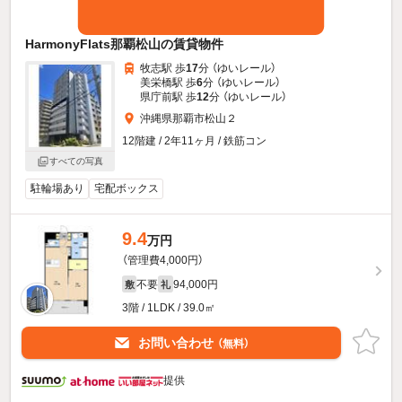
HarmonyFlats那覇松山の賃貸物件
牧志駅 歩
17
分 （ゆいレール）
美栄橋駅 歩
6
分 （ゆいレール）
県庁前駅 歩
12
分 （ゆいレール）
沖縄県那覇市松山２
12階建 / 2年11ヶ月 / 鉄筋コン
すべての写真
駐輪場あり
宅配ボックス
9.4
万円
（管理費4,000円）
不要
94,000円
敷
礼
3階 / 1LDK / 39.0㎡
お問い合わせ
（無料）
提供