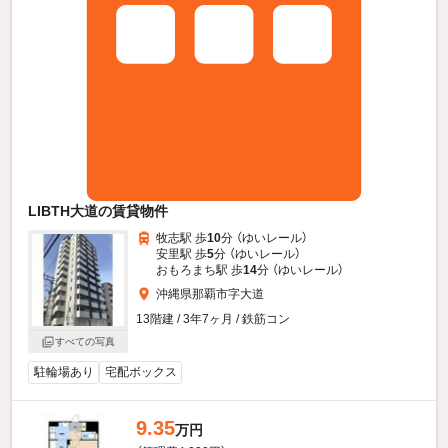
LIBTH大道の賃貸物件
牧志駅 歩
10
分 （ゆいレール）
安里駅 歩
5
分 （ゆいレール）
おもろまち駅 歩
14
分 （ゆいレール）
沖縄県那覇市字大道
13階建 / 3年7ヶ月 / 鉄筋コン
すべての写真
駐輪場あり
宅配ボックス
9.35
万円