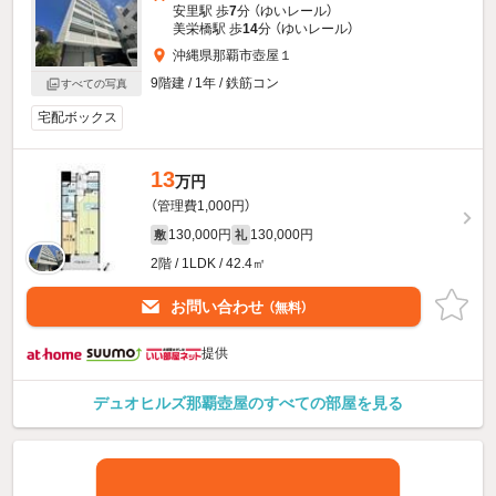
安里駅 歩
7
分 （ゆいレール）
美栄橋駅 歩
14
分 （ゆいレール）
沖縄県那覇市壺屋１
9階建 / 1年 / 鉄筋コン
すべての写真
宅配ボックス
13
万円
（管理費1,000円）
130,000円
130,000円
敷
礼
2階 / 1LDK / 42.4㎡
お問い合わせ
（無料）
提供
デュオヒルズ那覇壺屋のすべての部屋を見る