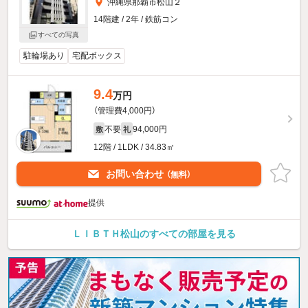
沖縄県那覇市松山２
14階建 / 2年 / 鉄筋コン
すべての写真
駐輪場あり
宅配ボックス
9.4
万円
（管理費4,000円）
不要
94,000円
敷
礼
12階 / 1LDK / 34.83㎡
お問い合わせ
（無料）
提供
ＬＩＢＴＨ松山のすべての部屋を見る