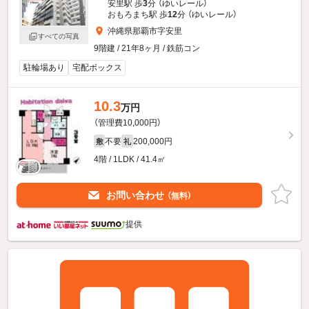
安里駅 歩
3
分 （ゆいレール）
おもろまち駅 歩
12
分 （ゆいレール）
沖縄県那覇市字安里
すべての写真
9階建 / 21年8ヶ月 / 鉄筋コン
駐輪場あり
宅配ボックス
10.3
万円
（管理費10,000円）
不要
200,000円
敷
礼
4階 / 1LDK / 41.4㎡
お問い合わせ
（無料）
提供