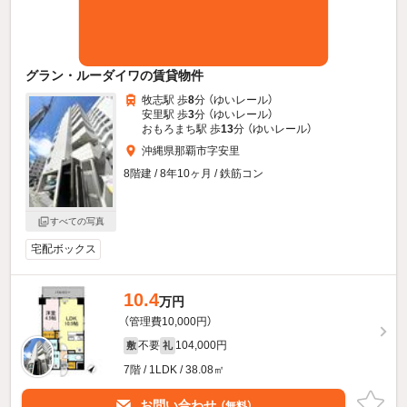
グラン・ルーダイワの賃貸物件
牧志駅 歩
8
分 （ゆいレール）
安里駅 歩
3
分 （ゆいレール）
おもろまち駅 歩
13
分 （ゆいレール）
沖縄県那覇市字安里
8階建 / 8年10ヶ月 / 鉄筋コン
すべての写真
宅配ボックス
10.4
万円
（管理費10,000円）
不要
104,000円
敷
礼
7階 / 1LDK / 38.08㎡
お問い合わせ
（無料）