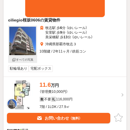
ciliegio桜坂0606の賃貸物件
牧志駅 歩
6
分 （ゆいレール）
安里駅 歩
9
分 （ゆいレール）
美栄橋駅 歩
13
分 （ゆいレール）
沖縄県那覇市牧志３
10階建 / 2年11ヶ月 / 鉄筋コン
すべての写真
駐輪場あり
宅配ボックス
11.6
万円
（管理費10,000円）
不要
116,000円
敷
礼
7階 / 1LDK / 27.9㎡
お問い合わせ
（無料）