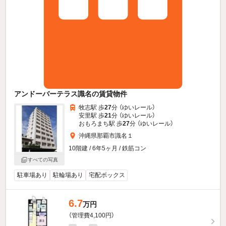
アンドーバーテラス識名の賃貸物件
牧志駅 歩
27
分 （ゆいレール）
安里駅 歩
21
分 （ゆいレール）
おもろまち駅 歩
27
分 （ゆいレール）
沖縄県那覇市識名１
10階建 / 6年5ヶ月 / 鉄筋コン
すべての写真
駐車場あり
駐輪場あり
宅配ボックス
6.7
万円
（管理費4,100円）