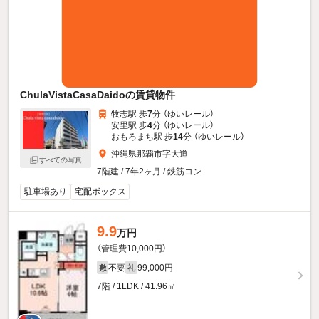
ChulaVistaCasaDaidoの賃貸物件
牧志駅 歩
7
分 （ゆいレール）
安里駅 歩
4
分 （ゆいレール）
おもろまち駅 歩
14
分 （ゆいレール）
沖縄県那覇市字大道
すべての写真
7階建 / 7年2ヶ月 / 鉄筋コン
駐車場あり
宅配ボックス
9.9
万円
（管理費10,000円）
不要
99,000円
敷
礼
7階 / 1LDK / 41.96㎡