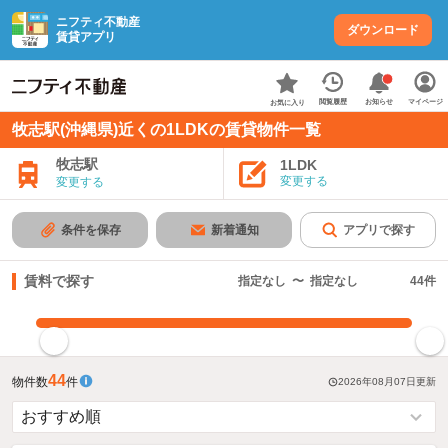
ニフティ不動産
ダウンロード
賃貸アプリ
お知らせ
閲覧履歴
マイページ
お気に入り
牧志駅(沖縄県)近くの1LDKの賃貸物件一覧
牧志駅
1LDK
変更する
変更する
条件を保存
新着通知
アプリで探す
賃料で探す
指定なし
〜
指定なし
44
件
指定した賃料で絞り込む
44
物件数
件
2026年08月07日
更新