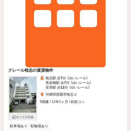
クレール牧志の賃貸物件
牧志駅 歩
7
分 （ゆいレール）
美栄橋駅 歩
7
分 （ゆいレール）
安里駅 歩
12
分 （ゆいレール）
沖縄県那覇市牧志２
5階建 / 12年1ヶ月 / 鉄筋コン
すべての写真
駐車場あり
駐輪場あり