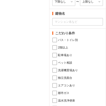
〜
建物名
こだわり条件
バス・トイレ別
2階以上
駐車場あり
ペット相談
洗濯機置場あり
独立洗面台
エアコンあり
都市ガス
温水洗浄便座