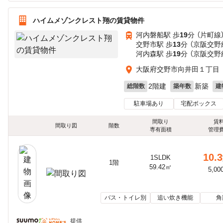
ハイムメゾンクレスト翔の賃貸物件
河内磐船駅 歩
19
分 （片町線
交野市駅 歩
13
分 （京阪交野
河内森駅 歩
19
分 （京阪交野
大阪府交野市向井田１丁目
2階建
新築
総階数
築年数
建
駐車場あり
宅配ボックス
間取り
賃
間取り図
階数
専有面積
管理
10.3
1SLDK
1階
59.42㎡
5,00
バス・トイレ別
追い炊き機能
角
提供