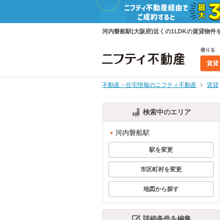
河内磐船駅(大阪府)近くの1LDKの賃貸
借りる
賃貸
不動産・住宅情報のニフティ不動産
賃貸
検索中のエリア
河内磐船駅
駅を変更
市区町村を変更
地図から探す
詳細条件を編集