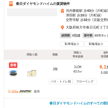
春日ダイヤモンドハイムの賃貸物件
河内磐船駅 歩
43
分 （片町線
津田駅 歩
10
分 （片町線）
交野市駅 歩
32
分 （京阪交野
大阪府枚方市春日元町２丁
4階建
48年9ヶ
総階数
築年数
駐車場あり
駐輪場あり
間取り
賃
間取り図
階数
専有面積
管理
新着
6.1
1LDK
2階
43.0㎡
5,00
バス・トイレ別
フローリング
提供
春日ダイヤモンドハイムのすべての部