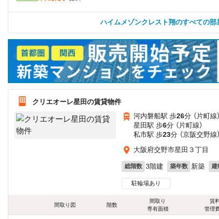
ハイムメゾンクレスト翔のすべての部
クリエオーレ星田の賃貸物件
河内磐船駅 歩
26
分 （片町線
星田駅 歩
6
分 （片町線）
私市駅 歩
23
分 （京阪交野線
大阪府交野市星田３丁目
3階建
新築
総階数
築年数
建
駐輪場あり
間取り
賃
間取り図
階数
専有面積
管理