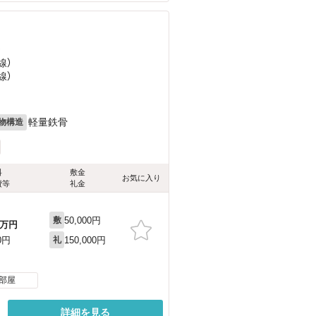
）
線）
線）
軽量鉄骨
物構造
料
敷金
お気に入り
費等
礼金
50,000円
敷
万円
150,000円
0円
礼
部屋
詳細を見る