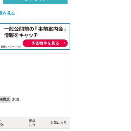
屋を見る
）
）
木造
物構造
料
敷金
お気に入り
費等
礼金