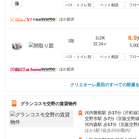
バス・トイレ別
ペット相談
フロ
ほか提供
6.9
1LDK
1階
32.24㎡
5,00
バス・トイレ別
ペット相談
フロ
ほか提供
クリエオーレ星田のすべての部屋
グランコスモ交野の賃貸物件
河内磐船駅 歩
17
分 （片町線
交野市駅 歩
7
分 （京阪交野線
河内森駅 歩
17
分 （京阪交野
ほか1駅（徒歩20分圏内）