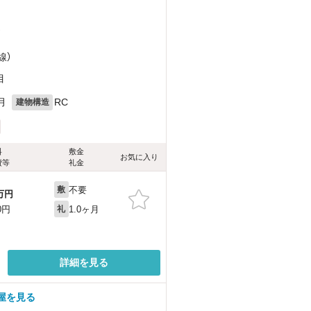
）
線）
目
月
RC
建物構造
料
敷金
お気に入り
費等
礼金
不要
敷
万円
1.0ヶ月
0円
礼
詳細を見る
屋を見る