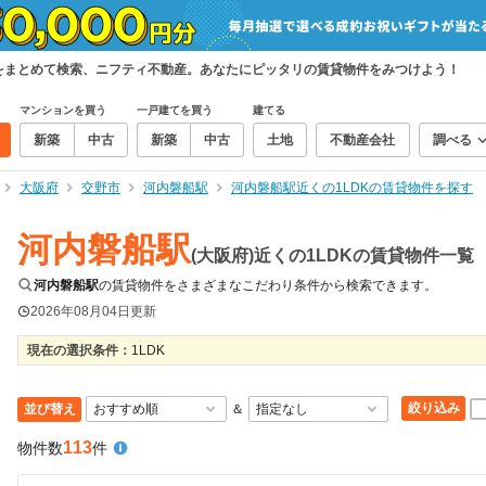
物件をまとめて検索、ニフティ不動産。あなたにピッタリの賃貸物件をみつけよう！
マンションを買う
一戸建てを買う
建てる
新築
中古
新築
中古
土地
不動産会社
調べる
大阪府
交野市
河内磐船駅
河内磐船駅近くの1LDKの賃貸物件を探す
河内磐船駅
(大阪府)近くの1LDKの賃貸物件一覧
河内磐船駅
の賃貸物件をさまざまなこだわり条件から検索できます。
2026年08月04日
更新
現在の選択条件：
1LDK
絞り込み
並び替え
＆
113
物件数
件