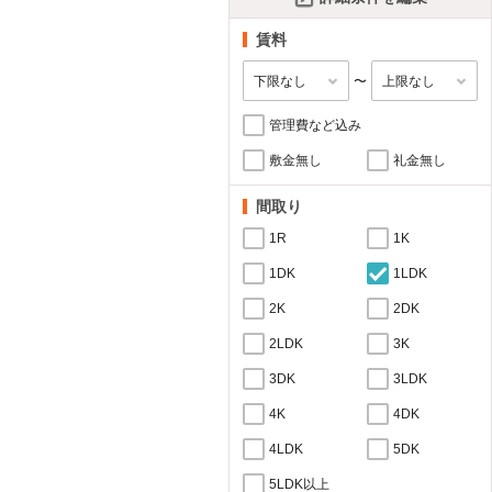
賃料
〜
管理費など込み
敷金無し
礼金無し
間取り
1R
1K
1DK
1LDK
2K
2DK
2LDK
3K
3DK
3LDK
4K
4DK
4LDK
5DK
5LDK以上