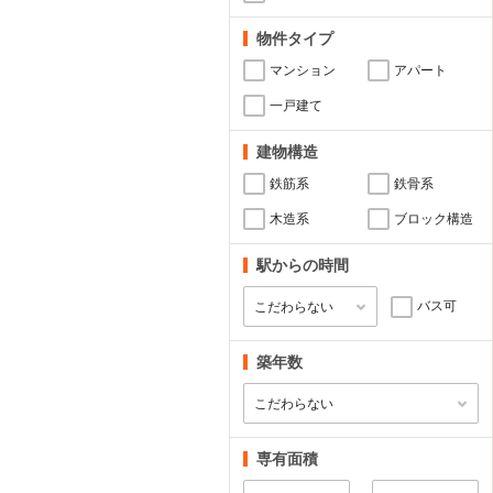
物件タイプ
マンション
アパート
一戸建て
建物構造
鉄筋系
鉄骨系
木造系
ブロック構造
駅からの時間
バス可
築年数
専有面積