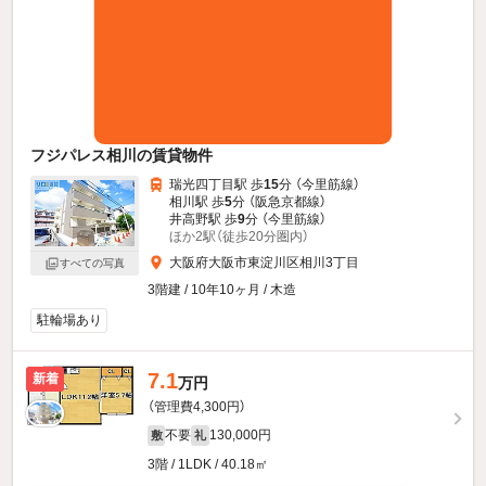
フジパレス相川の賃貸物件
瑞光四丁目駅 歩
15
分 （今里筋線）
相川駅 歩
5
分 （阪急京都線）
井高野駅 歩
9
分 （今里筋線）
ほか2駅（徒歩20分圏内）
大阪府大阪市東淀川区相川3丁目
すべての写真
3階建 / 10年10ヶ月 / 木造
駐輪場あり
7.1
新着
万円
（管理費4,300円）
不要
130,000円
敷
礼
3階 / 1LDK / 40.18㎡