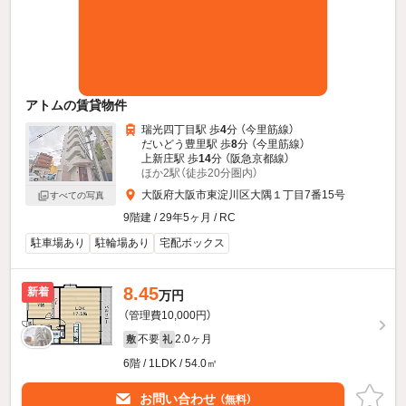
アトムの賃貸物件
瑞光四丁目駅 歩
4
分 （今里筋線）
だいどう豊里駅 歩
8
分 （今里筋線）
上新庄駅 歩
14
分 （阪急京都線）
ほか2駅（徒歩20分圏内）
大阪府大阪市東淀川区大隅１丁目7番15号
すべての写真
9階建 / 29年5ヶ月 / RC
駐車場あり
駐輪場あり
宅配ボックス
8.45
新着
万円
（管理費10,000円）
不要
2.0ヶ月
敷
礼
6階 / 1LDK / 54.0㎡
お問い合わせ
（無料）