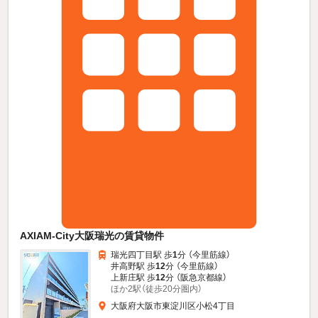
AXIAM-City大阪瑞光の賃貸物件
瑞光四丁目駅 歩
1
分 （今里筋線）
井高野駅 歩
12
分 （今里筋線）
上新庄駅 歩
12
分 （阪急京都線）
ほか2駅（徒歩20分圏内）
大阪府大阪市東淀川区小松4丁目