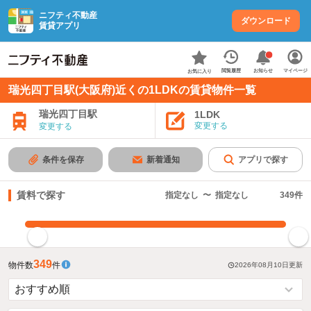
ニフティ不動産
ダウンロード
賃貸アプリ
お知らせ
閲覧履歴
マイページ
お気に入り
瑞光四丁目駅(大阪府)近くの1LDKの賃貸物件一覧
瑞光四丁目駅
1LDK
変更する
変更する
条件を保存
新着通知
アプリで探す
賃料で探す
指定なし
〜
指定なし
349
件
指定した賃料で絞り込む
349
物件数
件
2026年08月10日
更新