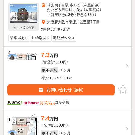
瑞光四丁目駅 歩
12
分 （今里筋線）
だいどう豊里駅 歩
3
分 （今里筋線）
上新庄駅 歩
12
分 （阪急京都線）
大阪府大阪市東淀川区豊里7丁目
すべての写真
3階建 / 新築 / 木造
駐車場あり
駐輪場あり
宅配ボックス
7.3
万円
（管理費6,000円）
不要
1.0ヶ月
敷
礼
2階 / 1LDK / 29.1㎡
お問い合わせ
（無料）
ほか提供
7.4
万円
（管理費6,000円）
不要
1.0ヶ月
敷
礼