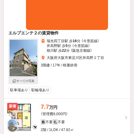
エルプエンテ２の賃貸物件
瑞光四丁目駅 歩
16
分 （今里筋線）
井高野駅 歩
5
分 （今里筋線）
相川駅 歩
22
分 （阪急京都線）
大阪府大阪市東淀川区井高野２丁目
3階建 / 17年 / 軽量鉄骨
すべての写真
駐車場あり
駐輪場あり
7.7
新着
万円
（管理費8,000円）
不要
不要
敷
礼
2階 / 1LDK / 47.82㎡