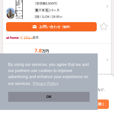
（管理費8,000円）
不要
1.0ヶ月
敷
礼
2階 / 1LDK / 28.95㎡
お問い合わせ
（無料）
提供
7.8
万円
（管理費8,000円）
不要
1.0ヶ月
敷
礼
By using our services, you agree that we and
3階 / 1LDK / 28.25㎡
our
partners
use cookies to improve
advertising and enhance your experience on
お問い合わせ
（無料）
アプリに切り替えて、サクサクお部屋探し
our services.
Privacy Policy
会員登録なしですぐ使える。マップ検索やお気に入り保存など、
提供
アプリ限定の便利な機能が使えます！
OK
7.65
Web版で続行
アプリを開く
万円
駅・沿線を変更
絞り込み条件を変更
（管理費8,000円）