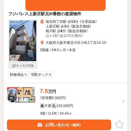
フジパレス上新庄駅北III番館の賃貸物件
瑞光四丁目駅 歩
13
分 （今里筋線）
上新庄駅 歩
3
分 （阪急京都線）
相川駅 歩
8
分 （阪急京都線）
ほか1駅（徒歩20分圏内）
大阪府大阪市東淀川区小松1丁目14-10
3階建 / 3年2ヶ月 / 木造
すべての写真
駐輪場あり
宅配ボックス
7.5
新着
万円
（管理費5,500円）
不要
150,000円
敷
礼
3階 / 1LDK / 34.44㎡
お問い合わせ
（無料）