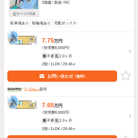
5階建 / 新築 / RC
すべての写真
駐車場あり
駐輪場あり
宅配ボックス
7.75
万円
（管理費8,000円）
不要
1.0ヶ月
敷
礼
2階 / 1LDK / 28.46㎡
お問い合わせ
（無料）
提供
7.65
万円
（管理費8,000円）
不要
1.0ヶ月
敷
礼
2階 / 1LDK / 28.46㎡