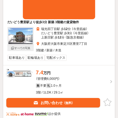
だいどう豊里駅より徒歩3分 新築 3階建の賃貸物件
瑞光四丁目駅 歩
12
分 （今里筋線）
だいどう豊里駅 歩
3
分 （今里筋線）
上新庄駅 歩
12
分 （阪急京都線）
大阪府大阪市東淀川区豊里7丁目
すべての写真
3階建 / 新築 / 木造
駐車場あり
駐輪場あり
宅配ボックス
7.4
万円
（管理費6,000円）
不要
1.0ヶ月
敷
礼
3階 / 1LDK / 29.1㎡
お問い合わせ
（無料）
ほか提供