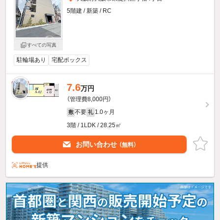
5階建 / 新築 / RC
すべての写真
駐輪場あり
宅配ボックス
7.6
新着
万円
（管理費8,000円）
不要
1.0ヶ月
敷
礼
3階 / 1LDK / 28.25㎡
お問い合わせ
（無料）
提供