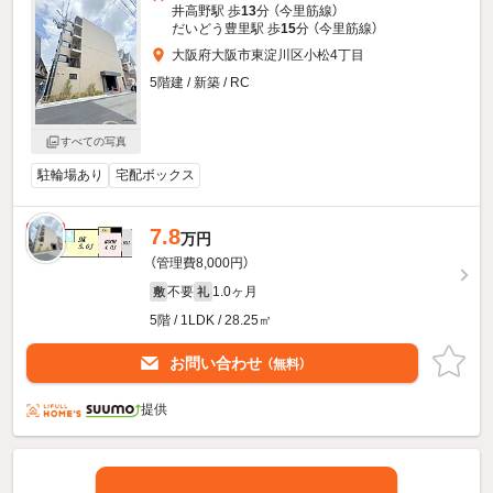
井高野駅 歩
13
分 （今里筋線）
だいどう豊里駅 歩
15
分 （今里筋線）
大阪府大阪市東淀川区小松4丁目
5階建 / 新築 / RC
すべての写真
駐輪場あり
宅配ボックス
7.8
新着
万円
（管理費8,000円）
不要
1.0ヶ月
敷
礼
5階 / 1LDK / 28.25㎡
お問い合わせ
（無料）
提供