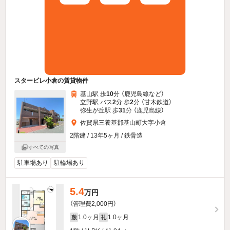
スタービレ小倉の賃貸物件
基山駅 歩
10
分 （鹿児島線
など
）
立野駅 バス
2
分 歩
2
分 （甘木鉄道）
弥生が丘駅 歩
31
分 （鹿児島線）
佐賀県三養基郡基山町大字小倉
2階建 / 13年5ヶ月 / 鉄骨造
すべての写真
駐車場あり
駐輪場あり
5.4
万円
（管理費2,000円）
1.0ヶ月
1.0ヶ月
敷
礼