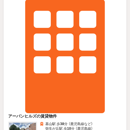
アーバンヒルズの賃貸物件
基山駅 歩
38
分 （鹿児島線
など
）
弥生が丘駅 歩
10
分 （鹿児島線）