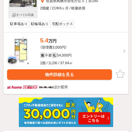
佐賀県鳥栖市弥生が丘５丁目160
2階建 / 21年6ヶ月 / 軽量鉄骨
すべての写真
駐車場あり
駐輪場あり
宅配ボックス
5.4
万円
（管理費3,000円）
不要
54,000円
敷
礼
1階 / 1LDK / 37.64㎡
物件詳細を見る
ほか提供