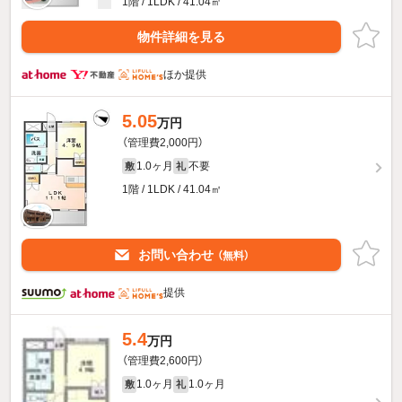
1階 / 1LDK / 41.04㎡
物件詳細を見る
ほか提供
5.05
万円
（管理費2,000円）
1.0ヶ月
不要
敷
礼
1階 / 1LDK / 41.04㎡
お問い合わせ
（無料）
提供
5.4
万円
（管理費2,600円）
1.0ヶ月
1.0ヶ月
敷
礼