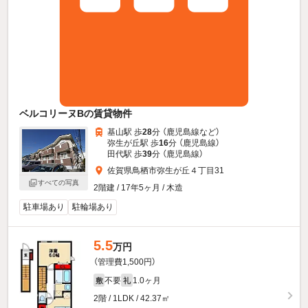
ベルコリーヌBの賃貸物件
基山駅 歩
28
分 （鹿児島線
など
）
弥生が丘駅 歩
16
分 （鹿児島線）
田代駅 歩
39
分 （鹿児島線）
佐賀県鳥栖市弥生が丘４丁目31
すべての写真
2階建 / 17年5ヶ月 / 木造
駐車場あり
駐輪場あり
5.5
万円
（管理費1,500円）
不要
1.0ヶ月
敷
礼
2階 / 1LDK / 42.37㎡