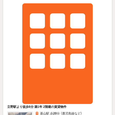
立野駅より徒歩8分 築1年 2階建の賃貸物件
基山駅 歩
20
分 （鹿児島線
など
）