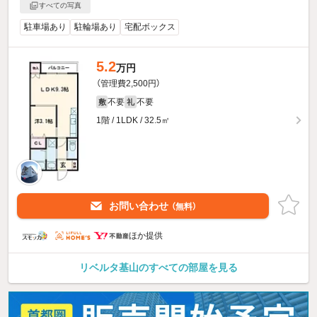
すべての写真
駐車場あり
駐輪場あり
宅配ボックス
5.2
万円
（管理費2,500円）
不要
不要
敷
礼
1階 / 1LDK / 32.5㎡
お問い合わせ
（無料）
ほか提供
リベルタ基山のすべての部屋を見る