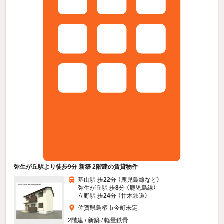
弥生が丘駅より徒歩9分 新築 2階建の賃貸物件
基山駅 歩
22
分 （鹿児島線
など
）
弥生が丘駅 歩
8
分 （鹿児島線）
立野駅 歩
24
分 （甘木鉄道）
佐賀県鳥栖市今町未定
2階建 / 新築 / 軽量鉄骨