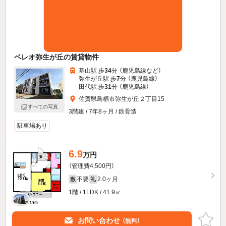
ベレオ弥生が丘の賃貸物件
基山駅 歩
34
分 （鹿児島線
など
）
弥生が丘駅 歩
7
分 （鹿児島線）
田代駅 歩
31
分 （鹿児島線）
佐賀県鳥栖市弥生が丘２丁目15
すべての写真
3階建 / 7年8ヶ月 / 鉄骨造
駐車場あり
6.9
万円
（管理費4,500円）
不要
2.0ヶ月
敷
礼
1階 / 1LDK / 41.9㎡
お問い合わせ
（無料）