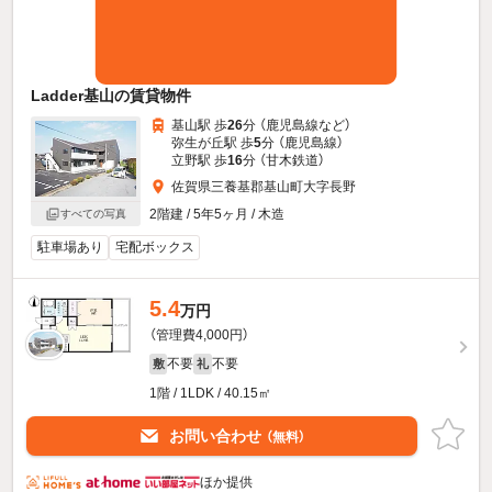
Ladder基山の賃貸物件
基山駅 歩
26
分 （鹿児島線
など
）
弥生が丘駅 歩
5
分 （鹿児島線）
立野駅 歩
16
分 （甘木鉄道）
佐賀県三養基郡基山町大字長野
2階建 / 5年5ヶ月 / 木造
すべての写真
駐車場あり
宅配ボックス
5.4
万円
（管理費4,000円）
不要
不要
敷
礼
1階 / 1LDK / 40.15㎡
お問い合わせ
（無料）
ほか提供