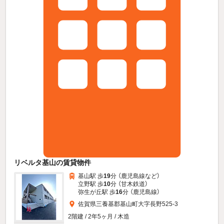
リベルタ基山の賃貸物件
基山駅 歩
19
分 （鹿児島線
など
）
立野駅 歩
10
分 （甘木鉄道）
弥生が丘駅 歩
16
分 （鹿児島線）
佐賀県三養基郡基山町大字長野525-3
2階建 / 2年5ヶ月 / 木造