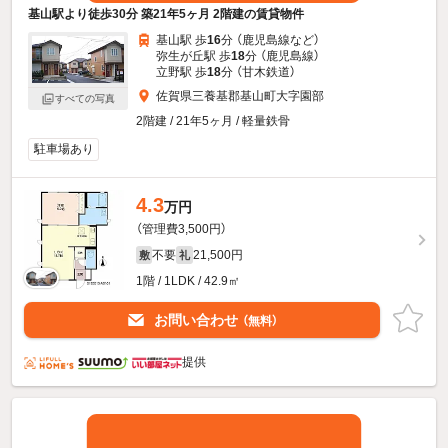
基山駅より徒歩30分 築21年5ヶ月 2階建の賃貸物件
基山駅 歩
16
分 （鹿児島線
など
）
弥生が丘駅 歩
18
分 （鹿児島線）
立野駅 歩
18
分 （甘木鉄道）
佐賀県三養基郡基山町大字園部
すべての写真
2階建 / 21年5ヶ月 / 軽量鉄骨
駐車場あり
4.3
万円
（管理費3,500円）
不要
21,500円
敷
礼
1階 / 1LDK / 42.9㎡
お問い合わせ
（無料）
提供