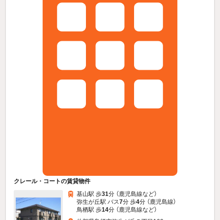
クレール・コートの賃貸物件
基山駅 歩
31
分 （鹿児島線
など
）
弥生が丘駅 バス
7
分 歩
4
分 （鹿児島線）
鳥栖駅 歩
14
分 （鹿児島線
など
）