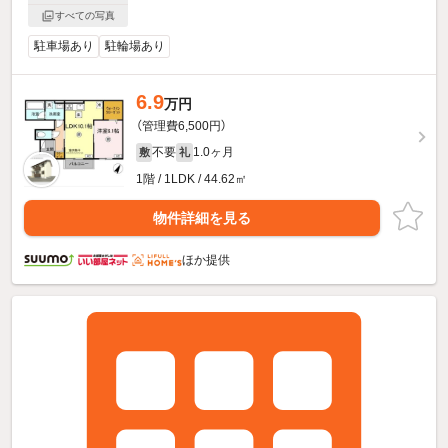
すべての写真
駐車場あり
駐輪場あり
6.9
万円
（管理費6,500円）
不要
1.0ヶ月
敷
礼
1階 / 1LDK / 44.62㎡
物件詳細を見る
ほか提供