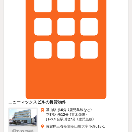
ニューマックスビルの賃貸物件
基山駅 歩
6
分 （鹿児島線
など
）
立野駅 歩
12
分 （甘木鉄道）
けやき台駅 歩
27
分 （鹿児島線）
佐賀県三養基郡基山町大字小倉618-1
すべての写真