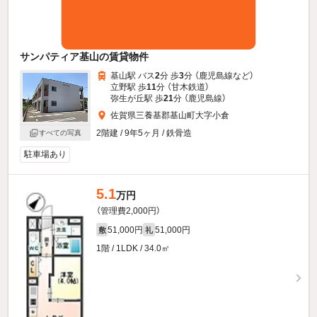
サンパティア基山の賃貸物件
基山駅 バス
2
分 歩
3
分 （鹿児島線
など
）
立野駅 歩
11
分 （甘木鉄道）
弥生が丘駅 歩
21
分 （鹿児島線）
佐賀県三養基郡基山町大字小倉
2階建 / 9年5ヶ月 / 鉄骨造
すべての写真
駐車場あり
5.1
万円
（管理費2,000円）
51,000円
51,000円
敷
礼
1階 / 1LDK / 34.0㎡