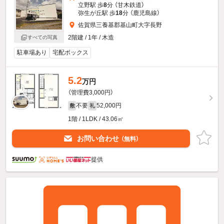
立野駅 歩
8
分 （甘木鉄道）
弥生が丘駅 歩
18
分 （鹿児島線）
佐賀県三養基郡基山町大字長野
2階建 / 1年 / 木造
すべての写真
駐車場あり
宅配ボックス
5.2
万円
（管理費3,000円）
不要
52,000円
敷
礼
1階 / 1LDK / 43.06㎡
お問い合わせ
（無料）
提供