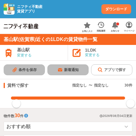
ニフティ不動産
ダウンロード
賃貸アプリ
お知らせ
閲覧履歴
マイページ
お気に入り
基山駅(佐賀県)近くの1LDKの賃貸物件一覧
基山駅
1LDK
変更する
変更する
条件を保存
新着通知
アプリで探す
賃料で探す
指定なし
〜
指定なし
30
件
指定した賃料で絞り込む
30
物件数
件
2026年08月04日
更新