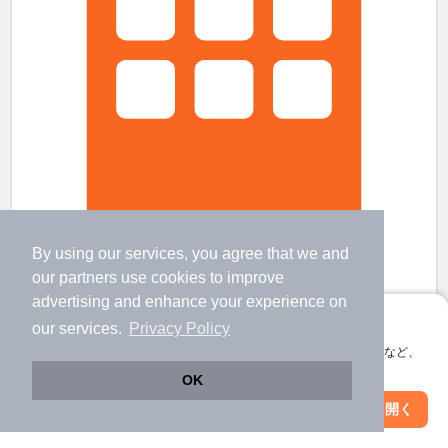
By using our services, you agree that we and
ニューライズ・?の賃貸物件
our
partners
use cookies to improve
基山駅 バス
1
分 歩
4
分 （鹿児島線
など
）
advertising and enhance your experience on
立野駅 歩
8
分 （甘木鉄道）
アプリに切り替えて、サクサクお部屋探し
けやき台駅 歩
22
分 （鹿児島線）
our services.
Privacy Policy
佐賀県三養基郡基山町大字小倉４５１-５
会員登録なしですぐ使える。マップ検索やお気に入り保存など、
アプリ限定の便利な機能が使えます！
2階建 / 新築 / 木造
OK
すべての写真
Web版で続行
アプリを開く
駅・沿線を変更
絞り込み条件を変更
駐車場あり
駐輪場あり
宅配ボックス