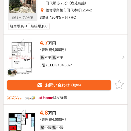
田代駅 歩
23
分 （鹿児島線）
佐賀県鳥栖市田代本町1254-2
3階建 / 20年5ヶ月 / RC
すべての写真
駐車場あり
駐輪場あり
4.7
万円
（管理費4,000円）
不要
不要
敷
礼
1階 / 1LDK / 34.68㎡
お問い合わせ
（無料）
ほか提供
4.8
万円
（管理費4,000円）
不要
不要
敷
礼