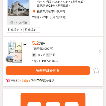
弥生が丘駅 バス
3
分 歩
3
分 （鹿児島線）
田代駅 歩
23
分 （鹿児島線）
佐賀県鳥栖市田代本町
2階建 / 22年5ヶ月 / 鉄骨造
すべての写真
駐車場あり
駐輪場あり
5.2
万円
（管理費3,000円）
1.0ヶ月
不要
敷
礼
1階 / 1LDK / 41.04㎡
物件詳細を見る
ほか提供