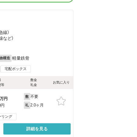
）
急線）
線
など
）
軽量鉄骨
物構造
宅配ボックス
料
敷金
お気に入り
費等
礼金
不要
敷
万円
2.0ヶ月
0円
礼
ーリング
詳細を見る