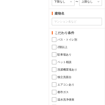
〜
建物名
こだわり条件
バス・トイレ別
2階以上
駐車場あり
ペット相談
洗濯機置場あり
独立洗面台
エアコンあり
都市ガス
温水洗浄便座