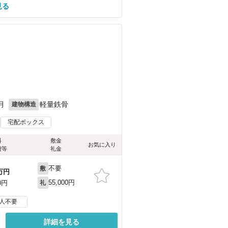
見る
）
）
月
軽量鉄骨
建物構造
宅配ボックス
料
敷金
お気に入り
費等
礼金
不要
敷
万円
55,000円
0円
礼
人不要
詳細を見る