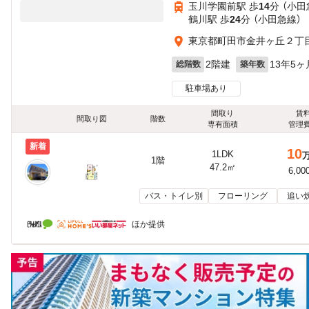
玉川学園前駅 歩
14
分 （小田
鶴川駅 歩
24
分 （小田急線）
東京都町田市金井ヶ丘２丁目2
2階建
13年5ヶ
総階数
築年数
駐車場あり
間取り
賃
間取り図
階数
専有面積
管理
新着
10
1LDK
1階
47.2㎡
6,00
バス・トイレ別
フローリング
追い
ほか提供