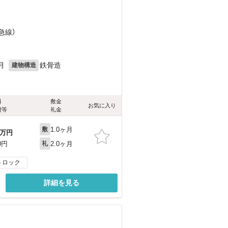
急線）
月
鉄骨造
建物構造
料
敷金
お気に入り
費等
礼金
1.0ヶ月
敷
万円
2.0ヶ月
0円
礼
トロック
詳細を見る