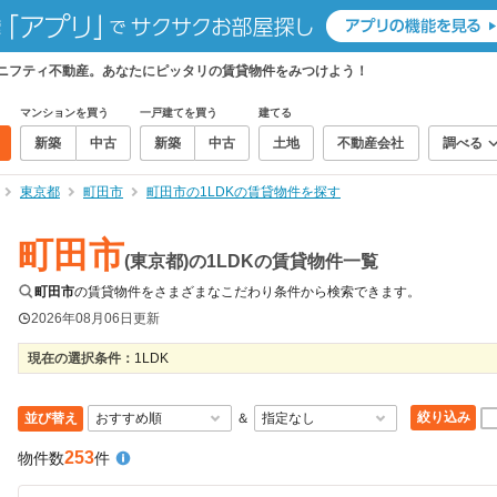
、ニフティ不動産。あなたにピッタリの賃貸物件をみつけよう！
マンションを買う
一戸建てを買う
建てる
新築
中古
新築
中古
土地
不動産会社
調べる
東京都
町田市
町田市の1LDKの賃貸物件を探す
町田市
(東京都)の1LDKの賃貸物件一覧
町田市
の賃貸物件をさまざまなこだわり条件から検索できます。
2026年08月06日
更新
現在の選択条件：
1LDK
絞り込み
並び替え
＆
253
物件数
件