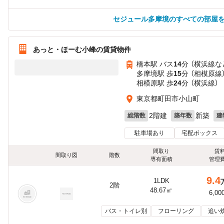
セジュール多摩境のすべての部屋
あっと・ほーむ小峰の賃貸物件
橋本駅 バス
14
分 （横浜線
な
多摩境駅 歩
15
分 （相模原線
相模原駅 歩
24
分 （横浜線）
東京都町田市小山町
2階建
新築
総階数
築年数
建
駐車場あり
宅配ボックス
間取り
賃
間取り図
階数
専有面積
管理
9.4
1LDK
2階
48.67㎡
6,00
バス・トイレ別
フローリング
追い