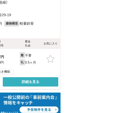
急線）
9-19
月
軽量鉄骨
建物構造
料
敷金
お気に入り
費等
礼金
不要
敷
万円
0.5ヶ月
0円
礼
炊き機能
詳細を見る