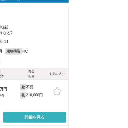
急線）
線
など
）
-11
月
RC
建物構造
料
敷金
お気に入り
費等
礼金
不要
敷
万円
210,000円
0円
礼
詳細を見る