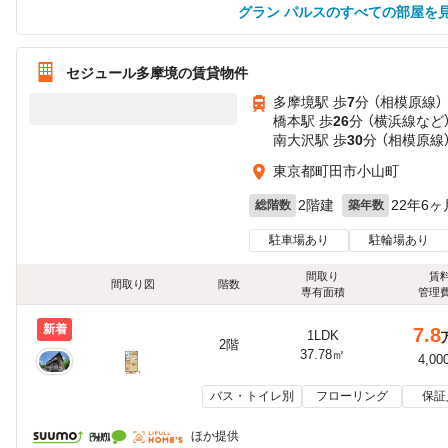
グラン パルスのすべての部屋を
セジュール多摩境の賃貸物件
多摩境駅 歩
7
分 （相模原線）
橋本駅 歩
26
分 （横浜線
など
南大沢駅 歩
30
分 （相模原線
東京都町田市小山町
2階建
22年6ヶ
総階数
築年数
駐車場あり
駐輪場あり
間取り
賃
間取り図
階数
専有面積
管理
新着
7.8
1LDK
2階
37.78㎡
4,00
バス・トイレ別
フローリング
保証
ほか提供