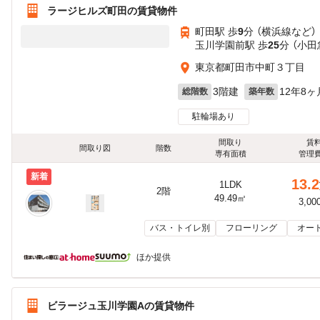
ラージヒルズ町田の賃貸物件
町田駅 歩
9
分 （横浜線
など
）
玉川学園前駅 歩
25
分 （小田
東京都町田市中町３丁目
3階建
12年8ヶ
総階数
築年数
駐輪場あり
間取り
賃
間取り図
階数
専有面積
管理
新着
13.2
1LDK
2階
49.49㎡
3,00
バス・トイレ別
フローリング
オー
ほか提供
ビラージュ玉川学園Aの賃貸物件