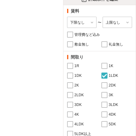
賃料
〜
管理費など込み
敷金無し
礼金無し
間取り
1R
1K
1DK
1LDK
2K
2DK
2LDK
3K
3DK
3LDK
4K
4DK
4LDK
5DK
5LDK以上