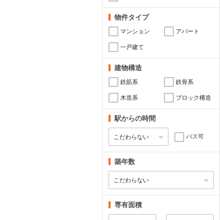
物件タイプ
マンション
アパート
一戸建て
建物構造
鉄筋系
鉄骨系
木造系
ブロック構造
駅からの時間
バス可
築年数
専有面積