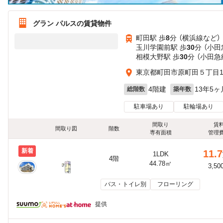
グラン パルスの賃貸物件
町田駅 歩
8
分 （横浜線
など
）
玉川学園前駅 歩
30
分 （小田
相模大野駅 歩
30
分 （小田急
東京都町田市原町田５丁目10
4階建
13年5ヶ
総階数
築年数
駐車場あり
駐輪場あり
間取り
賃
間取り図
階数
専有面積
管理
新着
11.7
1LDK
4階
44.78㎡
3,50
バス・トイレ別
フローリング
提供