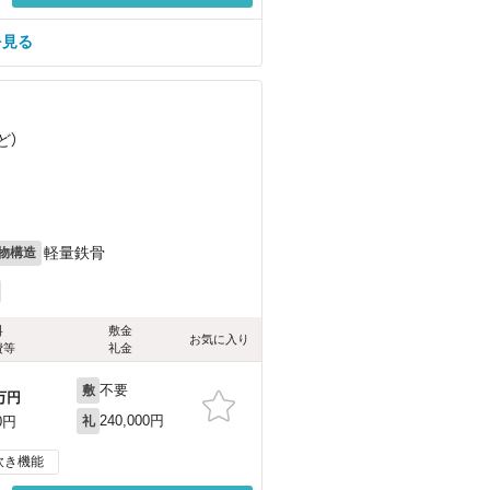
を見る
ど
）
）
軽量鉄骨
物構造
料
敷金
お気に入り
費等
礼金
不要
敷
万円
240,000円
0円
礼
炊き機能