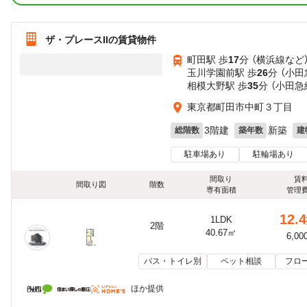
ザ・プレースIIの賃貸物件
町田駅 歩
17
分 （横浜線
など
玉川学園前駅 歩
26
分 （小田
相模大野駅 歩
35
分 （小田急
東京都町田市中町３丁目
3階建
新築
総階数
築年数
建
駐車場あり
駐輪場あり
間取り
賃
間取り図
階数
専有面積
管理
12.4
1LDK
2階
40.67㎡
6,00
バス・トイレ別
ペット相談
フロ
ほか提供