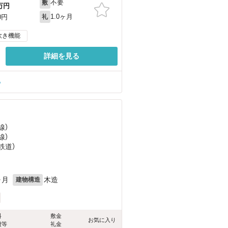
不要
敷
万円
1.0ヶ月
0円
礼
炊き機能
詳細を見る
る
線）
線）
鉄道）
ヶ月
木造
建物構造
料
敷金
お気に入り
費等
礼金