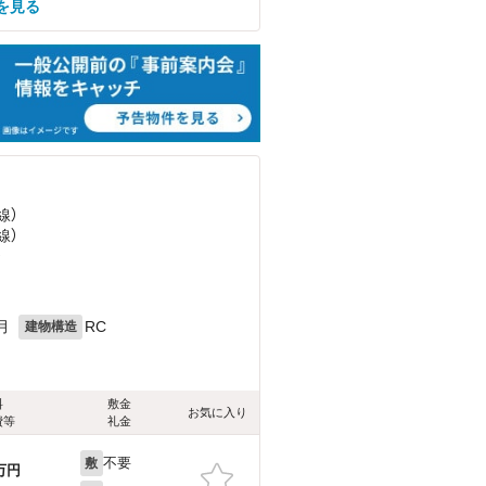
を見る
線）
線）
）
月
RC
建物構造
料
敷金
お気に入り
費等
礼金
不要
敷
万円