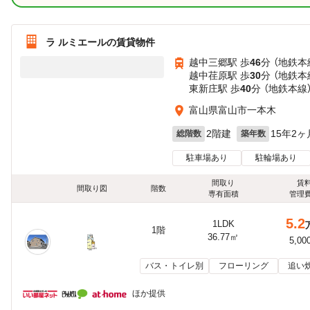
ラ ルミエールの賃貸物件
越中三郷駅 歩
46
分 （地鉄本
越中荏原駅 歩
30
分 （地鉄本
東新庄駅 歩
40
分 （地鉄本線
富山県富山市一本木
2階建
15年2ヶ
総階数
築年数
駐車場あり
駐輪場あり
間取り
賃
間取り図
階数
専有面積
管理
5.2
1LDK
1階
36.77㎡
5,00
バス・トイレ別
フローリング
追い
ほか提供