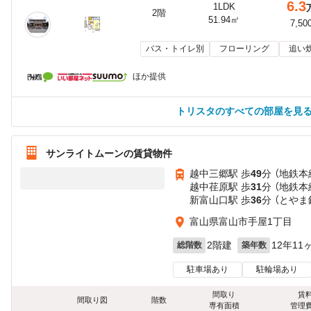
6.3
1LDK
2階
51.94㎡
7,50
バス・トイレ別
フローリング
追い
ほか提供
トリスタのすべての部屋を見
サンライトムーンの賃貸物件
越中三郷駅 歩
49
分 （地鉄本
越中荏原駅 歩
31
分 （地鉄本
新富山口駅 歩
36
分 （とやま
富山県富山市手屋1丁目
2階建
12年11
総階数
築年数
駐車場あり
駐輪場あり
間取り
賃
間取り図
階数
専有面積
管理