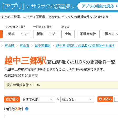
物件をまとめて検索、ニフティ不動産。あなたにピッタリの賃貸物件をみつけよう！
マンションを買う
一戸建てを買う
建てる
新築
中古
新築
中古
土地
不動産会社
調べる
富山県
富山市
越中三郷駅
越中三郷駅近くの1LDKの賃貸物件を探す
越中三郷駅
(富山県)近くの1LDKの賃貸物件一覧
越中三郷駅
の賃貸物件をさまざまなこだわり条件から検索できます。
2026年07月24日
更新
現在の選択条件：
1LDK
絞り込み
並び替え
＆
30
物件数
件