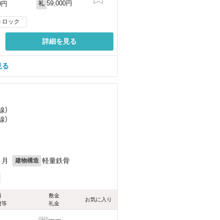
59,000円
0円
礼
トロック
詳細を見る
見る
線）
線）
）
ヶ月
軽量鉄骨
建物構造
料
敷金
お気に入り
費等
礼金