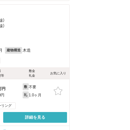
線）
線）
）
月
木造
建物構造
料
敷金
お気に入り
費等
礼金
不要
敷
万円
1.0ヶ月
0円
礼
ーリング
詳細を見る