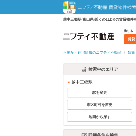
越中三郷駅(富山県)近くの1LDKの賃貸
借りる
賃貸
不動産・住宅情報のニフティ不動産
賃貸
検索中のエリア
越中三郷駅
駅を変更
市区町村を変更
地図から探す
詳細条件を編集