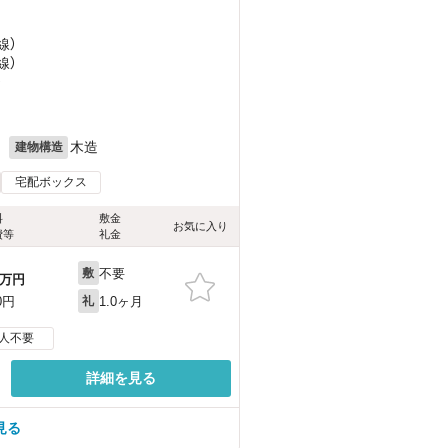
線）
線）
）
月
木造
建物構造
宅配ボックス
料
敷金
お気に入り
費等
礼金
不要
敷
万円
1.0ヶ月
0円
礼
人不要
詳細を見る
見る