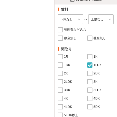
賃料
〜
管理費など込み
敷金無し
礼金無し
間取り
1R
1K
1DK
1LDK
2K
2DK
2LDK
3K
3DK
3LDK
4K
4DK
4LDK
5DK
5LDK以上