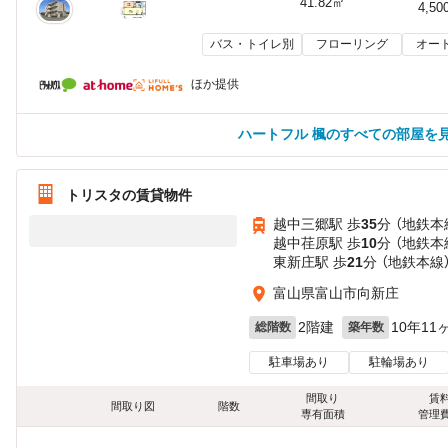
41.82㎡
4,50
バス・トイレ別
フローリング
オー
ほか提供
ハートフル 楓のすべての部屋を
トリスタの賃貸物件
越中三郷駅 歩
35
分 （地鉄本
越中荏原駅 歩
10
分 （地鉄本
東新庄駅 歩
21
分 （地鉄本線
富山県富山市向新庄
2階建
10年11
総階数
築年数
駐車場あり
駐輪場あり
間取り
賃
間取り図
階数
専有面積
管理