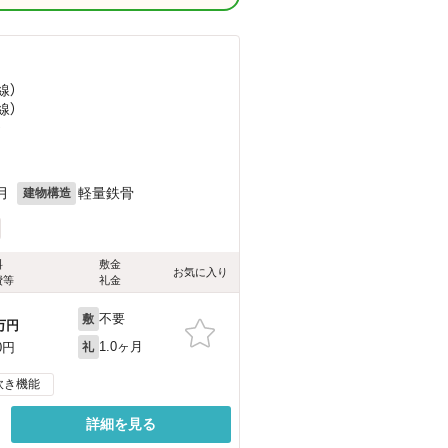
線）
線）
）
月
軽量鉄骨
建物構造
料
敷金
お気に入り
費等
礼金
不要
敷
万円
1.0ヶ月
0円
礼
炊き機能
詳細を見る