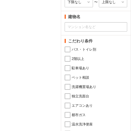
〜
建物名
こだわり条件
バス・トイレ別
2階以上
駐車場あり
ペット相談
洗濯機置場あり
独立洗面台
エアコンあり
都市ガス
温水洗浄便座