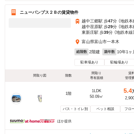
ニューバンブス２Ｂの賃貸物件
越中三郷駅 歩
47
分 （地鉄本
越中荏原駅 歩
29
分 （地鉄本
東新庄駅 歩
39
分 （地鉄本線
富山県富山市一本木
2階建
10年1ヶ
総階数
築年数
駐車場あり
駐輪場あり
間取り
賃
間取り図
階数
専有面積
管理
5.4
1LDK
1階
50.09㎡
2,90
バス・トイレ別
ペット相談
フロ
ほか提供