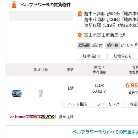
ベルフラワーBの賃貸物件
越中三郷駅 歩
51
分 （地鉄本
越中荏原駅 歩
28
分 （地鉄本
東新庄駅 歩
33
分 （地鉄本線
富山県富山市新庄北町
2階建
1年8ヶ
総階数
築年数
駐車場あり
駐輪場あり
間取り
賃
間取り図
階数
専有面積
管理
6.95
1LDK
1階
50.01㎡
4,60
ペット相談
フローリング
保証
ほか提供
ベルフラワーBのすべての部屋を