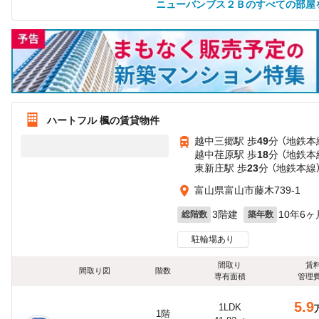
ニューバンブス２Ｂのすべての部屋
ハートフル 楓の賃貸物件
越中三郷駅 歩
49
分 （地鉄本
越中荏原駅 歩
18
分 （地鉄本
東新庄駅 歩
23
分 （地鉄本線
富山県富山市藤木739-1
3階建
10年6ヶ
総階数
築年数
駐輪場あり
間取り
賃
間取り図
階数
専有面積
管理
5.9
1LDK
1階