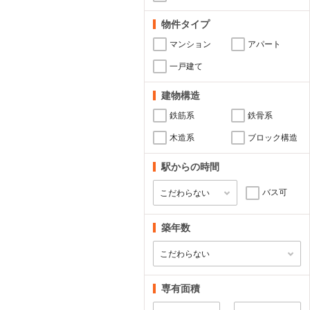
物件タイプ
マンション
アパート
一戸建て
建物構造
鉄筋系
鉄骨系
木造系
ブロック構造
駅からの時間
バス可
築年数
専有面積