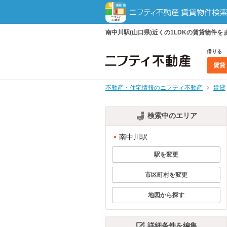
南中川駅(山口県)近くの1LDKの賃貸物
借りる
賃貸
不動産・住宅情報のニフティ不動産
賃貸
検索中のエリア
南中川駅
駅を変更
市区町村を変更
地図から探す
詳細条件を編集