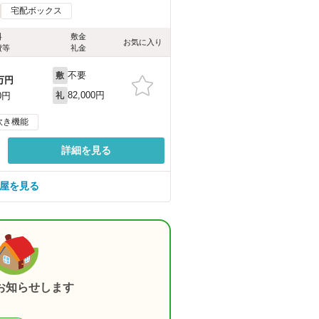
宅配ボックス
料
敷金
お気に入り
費等
礼金
不要
敷
万円
82,000円
0円
礼
炊き機能
詳細を見る
部屋を見る
お知らせします