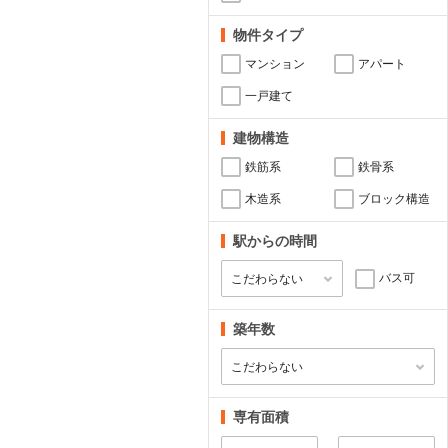
物件タイプ
マンション
アパート
一戸建て
建物構造
鉄筋系
鉄骨系
木造系
ブロック構造
駅からの時間
バス可
築年数
専有面積