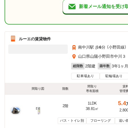
新着メール通知を受け
ルーエの賃貸物件
南中川駅 歩
6
分 （小野田線）
山口県山陽小野田市中川３
2階建
3年1ヶ
総階数
築年数
駐車場あり
駐輪場あり
間取り
賃
間取り図
階数
専有面積
管理
5.4
1LDK
2階
38.81㎡
2,80
バス・トイレ別
フローリング
追い