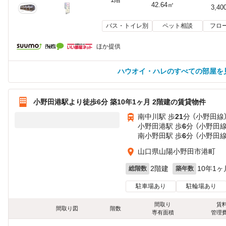
42.64㎡
3,40
バス・トイレ別
ペット相談
フロ
ほか提供
ハウオイ・ハレのすべての部屋を
小野田港駅より徒歩6分 築10年1ヶ月 2階建の賃貸物件
南中川駅 歩
21
分 （小野田線
小野田港駅 歩
6
分 （小野田線
南小野田駅 歩
6
分 （小野田線
山口県山陽小野田市港町
2階建
10年1ヶ
総階数
築年数
駐車場あり
駐輪場あり
間取り
賃
間取り図
階数
専有面積
管理