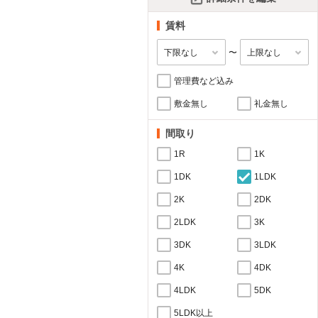
賃料
〜
管理費など込み
敷金無し
礼金無し
間取り
1R
1K
1DK
1LDK
2K
2DK
2LDK
3K
3DK
3LDK
4K
4DK
4LDK
5DK
5LDK以上