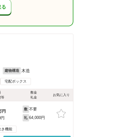
取る
月
木造
建物構造
宅配ボックス
料
敷金
お気に入り
費等
礼金
不要
敷
万円
64,000円
0円
礼
炊き機能