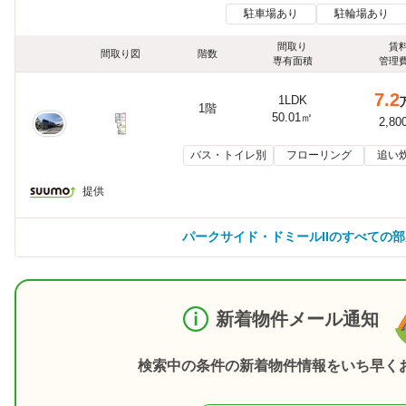
駐車場あり
駐輪場あり
間取り
賃
間取り図
階数
専有面積
管理
7.2
1LDK
1階
50.01㎡
2,80
バス・トイレ別
フローリング
追い
提供
パークサイド・ドミールIIのすべての
新着物件メール通知
検索中の条件の新着物件情報をいち早く