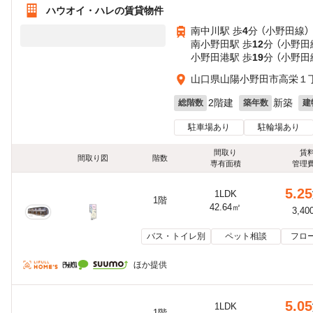
ハウオイ・ハレの賃貸物件
南中川駅 歩
4
分 （小野田線）
南小野田駅 歩
12
分 （小野田
小野田港駅 歩
19
分 （小野田
山口県山陽小野田市高栄１
2階建
新築
総階数
築年数
建
駐車場あり
駐輪場あり
間取り
賃
間取り図
階数
専有面積
管理
5.25
1LDK
1階
42.64㎡
3,40
バス・トイレ別
ペット相談
フロ
ほか提供
5.05
1LDK
1階