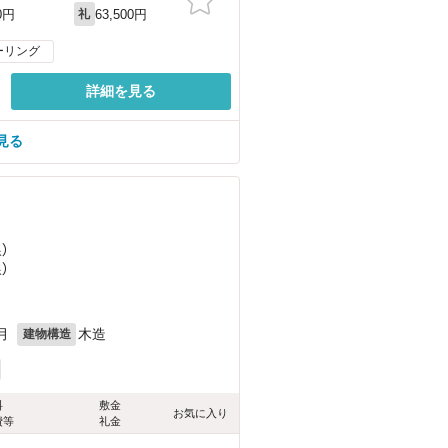
63,500円
0円
礼
ーリング
詳細を見る
見る
）
）
）
月
木造
建物構造
料
敷金
お気に入り
費等
礼金