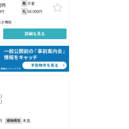
不要
敷
万円
59,000円
0円
礼
炊き機能
詳細を見る
）
）
）
月
木造
建物構造