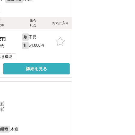
料
敷金
お気に入り
費等
礼金
不要
敷
万円
54,000円
0円
礼
炊き機能
詳細を見る
）
線）
線）
木造
物構造