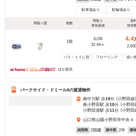
駐車場あり
駐輪場あり
間取り
賃
間取り図
階数
専有面積
管理
4.4
1LDK
1階
32.44㎡
2,60
バス・トイレ別
フローリング
追い
ほか提供
パークサイド・ドミールIIの賃貸物件
南中川駅 歩
19
分 （小野田線
南小野田駅 歩
10
分 （小野田
小野田港駅 歩
11
分 （小野田
山口県山陽小野田市中央４
2階建
2年
総階数
築年数
建