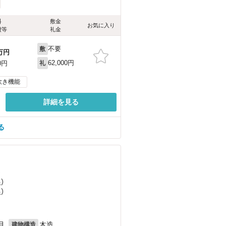
料
敷金
お気に入り
費等
礼金
不要
敷
万円
62,000円
0円
礼
炊き機能
詳細を見る
る
）
）
）
月
木造
建物構造