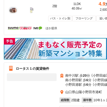
4.9
1LDK
2階
40.09㎡
2,60
バス・トイレ別
フローリング
追い
ほか提供
ロータス１の賃貸物件
南中川駅 歩
20
分 （小野田線
南小野田駅 歩
6
分 （小野田線
小野田港駅 歩
6
分 （小野田線
山口県山陽小野田市港町
2階建
10年1ヶ
総階数
築年数