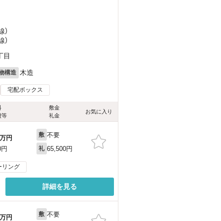
線）
線）
丁目
木造
物構造
宅配ボックス
料
敷金
お気に入り
費等
礼金
不要
敷
万円
65,500円
0円
礼
ーリング
詳細を見る
不要
敷
万円