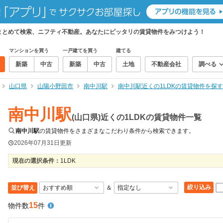
件をまとめて検索、ニフティ不動産。あなたにピッタリの賃貸物件をみつけよう！
マンションを買う
一戸建てを買う
建てる
新築
中古
新築
中古
土地
不動産会社
調べる
山口県
山陽小野田市
南中川駅
南中川駅近くの1LDKの賃貸物件を探す
南中川駅
(山口県)近くの1LDKの賃貸物件一覧
南中川駅
の賃貸物件をさまざまなこだわり条件から検索できます。
2026年07月31日
更新
現在の選択条件：
1LDK
絞り込み
並び替え
＆
15
物件数
件