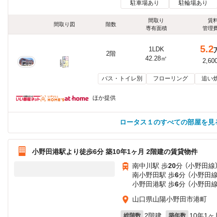
駐車場あり
駐輪場あり
間取り
賃
間取り図
階数
専有面積
管理
5.2
1LDK
2階
42.28㎡
2,60
バス・トイレ別
フローリング
追い
ほか提供
ロータス１のすべての部屋を見
小野田港駅より徒歩6分 築10年1ヶ月 2階建の賃貸物件
南中川駅 歩
20
分 （小野田線
南小野田駅 歩
6
分 （小野田線
小野田港駅 歩
6
分 （小野田線
山口県山陽小野田市港町
2階建
10年1ヶ
総階数
築年数