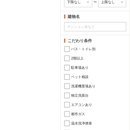
〜
建物名
こだわり条件
バス・トイレ別
2階以上
駐車場あり
ペット相談
洗濯機置場あり
独立洗面台
エアコンあり
都市ガス
温水洗浄便座