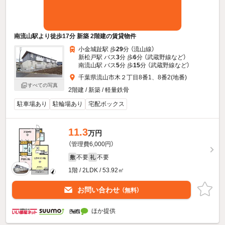
南流山駅より徒歩17分 新築 2階建の賃貸物件
小金城趾駅 歩
29
分 （流山線）
新松戸駅 バス
3
分 歩
6
分 （武蔵野線
など
）
南流山駅 バス
5
分 歩
15
分 （武蔵野線
など
）
千葉県流山市木２丁目8番1、8番2(地番)
すべての写真
2階建 / 新築 / 軽量鉄骨
駐車場あり
駐輪場あり
宅配ボックス
11.3
万円
（管理費6,000円）
不要
不要
敷
礼
1階 / 2LDK / 53.92㎡
お問い合わせ
（無料）
ほか提供