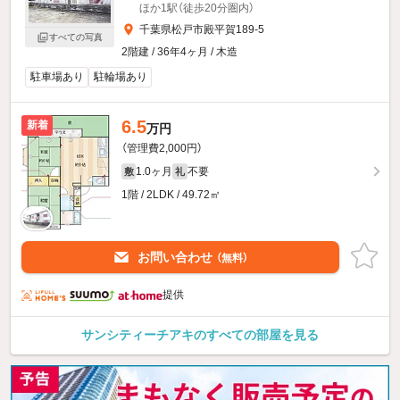
ほか1駅（徒歩20分圏内）
千葉県松戸市殿平賀189-5
すべての写真
2階建 / 36年4ヶ月 / 木造
駐車場あり
駐輪場あり
6.5
新着
万円
（管理費2,000円）
1.0ヶ月
不要
敷
礼
1階 / 2LDK / 49.72㎡
お問い合わせ
（無料）
提供
サンシティーチアキのすべての部屋を見る