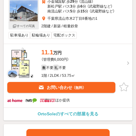
小金城趾駅 歩
29
分 （流山線）
新松戸駅 バス
3
分 歩
6
分 （武蔵野線
など
）
南流山駅 バス
5
分 歩
15
分 （武蔵野線
など
）
千葉県流山市木2丁目8番地の1
2階建 / 新築 / 軽量鉄骨
すべての写真
駐車場あり
駐輪場あり
宅配ボックス
11.1
万円
（管理費6,000円）
不要
不要
敷
礼
1階 / 2LDK / 53.75㎡
お問い合わせ
（無料）
ほか提供
OrtoSoleのすべての部屋を見る