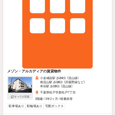
メゾン・アルカディアの賃貸物件
小金城趾駅 歩
24
分 （流山線）
南流山駅 歩
18
分 （武蔵野線
など
）
幸谷駅 歩
19
分 （流山線）
千葉県松戸市新松戸7丁目
すべての写真
3階建 / 3年2ヶ月 / 軽量鉄骨
駐車場あり
駐輪場あり
宅配ボックス