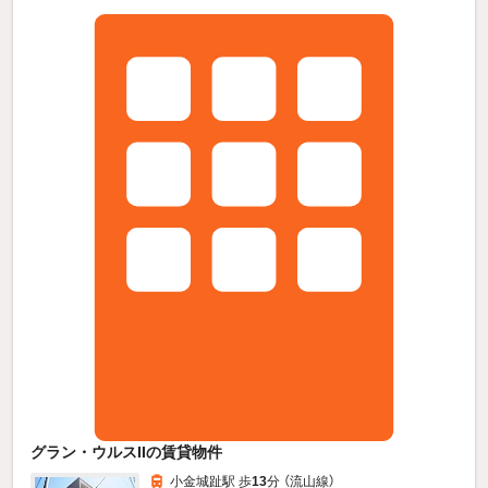
グラン・ウルスIIの賃貸物件
小金城趾駅 歩
13
分 （流山線）