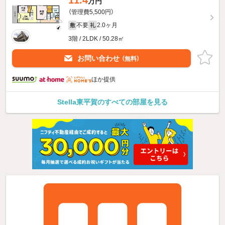
万円
（管理費5,500円）
不要
2.0ヶ月
敷
礼
3階 / 2LDK / 50.28㎡
お問い合わせ
（無料）
ほか提供
Stella東平賀のすべての部屋を見る