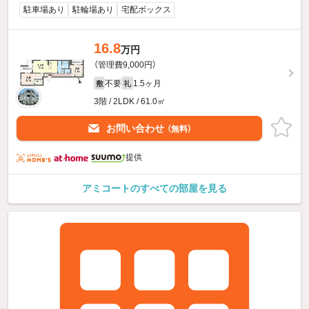
駐車場あり
駐輪場あり
宅配ボックス
16.8
万円
（管理費9,000円）
不要
1.5ヶ月
敷
礼
3階 / 2LDK / 61.0㎡
お問い合わせ
（無料）
提供
アミコートのすべての部屋を見る