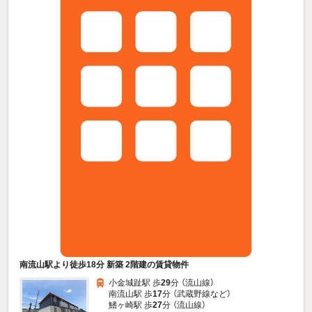
南流山駅より徒歩18分 新築 2階建の賃貸物件
小金城趾駅 歩
29
分 （流山線）
南流山駅 歩
17
分 （武蔵野線
など
）
鰭ヶ崎駅 歩
27
分 （流山線）