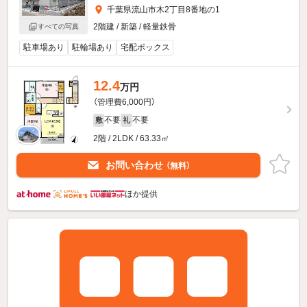
千葉県流山市木2丁目8番地の1
2階建 / 新築 / 軽量鉄骨
すべての写真
駐車場あり
駐輪場あり
宅配ボックス
12.4
万円
（管理費6,000円）
不要
不要
敷
礼
2階 / 2LDK / 63.33㎡
お問い合わせ
（無料）
ほか提供