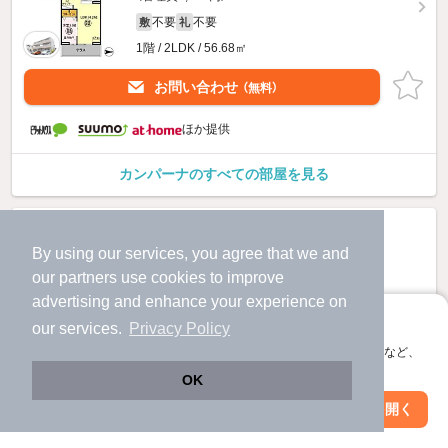
不要
不要
敷
礼
1階 / 2LDK / 56.68㎡
お問い合わせ
（無料）
ほか提供
カンパーナのすべての部屋を見る
By using our services, you agree that we and
our
partners
use cookies to improve
advertising and enhance your experience on
アプリに切り替えて、サクサクお部屋探し
our services.
Privacy Policy
会員登録なしですぐ使える。マップ検索やお気に入り保存など、
アプリ限定の便利な機能が使えます！
OK
Web版で続行
アプリを開く
駅・沿線を変更
絞り込み条件を変更