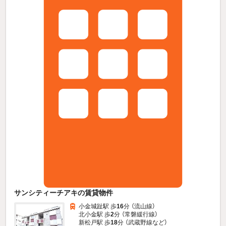
サンシティーチアキの賃貸物件
小金城趾駅 歩
16
分 （流山線）
北小金駅 歩
2
分 （常磐緩行線）
新松戸駅 歩
18
分 （武蔵野線
など
）