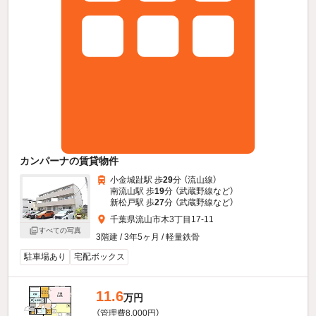
カンパーナの賃貸物件
小金城趾駅 歩
29
分 （流山線）
南流山駅 歩
19
分 （武蔵野線
など
）
新松戸駅 歩
27
分 （武蔵野線
など
）
千葉県流山市木3丁目17-11
すべての写真
3階建 / 3年5ヶ月 / 軽量鉄骨
駐車場あり
宅配ボックス
11.6
万円
（管理費8,000円）