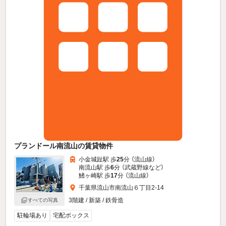
プランドール南流山の賃貸物件
小金城趾駅 歩
25
分 （流山線）
南流山駅 歩
6
分 （武蔵野線
など
）
鰭ヶ崎駅 歩
17
分 （流山線）
千葉県流山市南流山６丁目2-14
3階建 / 新築 / 鉄骨造
すべての写真
駐輪場あり
宅配ボックス