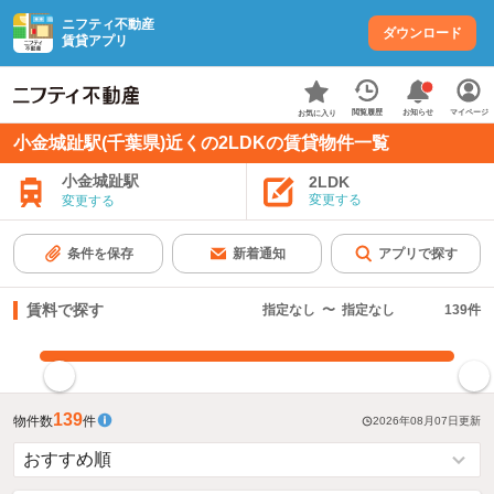
ニフティ不動産
ダウンロード
賃貸アプリ
お知らせ
閲覧履歴
マイページ
お気に入り
小金城趾駅(千葉県)近くの2LDKの賃貸物件一覧
小金城趾駅
2LDK
変更する
変更する
条件を保存
新着通知
アプリで探す
賃料で探す
指定なし
〜
指定なし
139
件
指定した賃料で絞り込む
139
物件数
件
2026年08月07日
更新