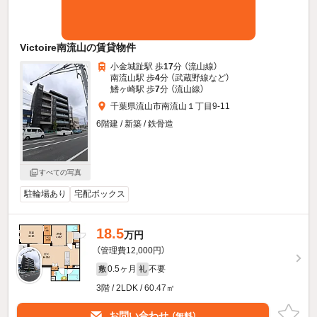
Victoire南流山の賃貸物件
小金城趾駅 歩
17
分 （流山線）
南流山駅 歩
4
分 （武蔵野線
など
）
鰭ヶ崎駅 歩
7
分 （流山線）
千葉県流山市南流山１丁目9-11
6階建 / 新築 / 鉄骨造
すべての写真
駐輪場あり
宅配ボックス
18.5
万円
（管理費12,000円）
0.5ヶ月
不要
敷
礼
3階 / 2LDK / 60.47㎡
お問い合わせ
（無料）