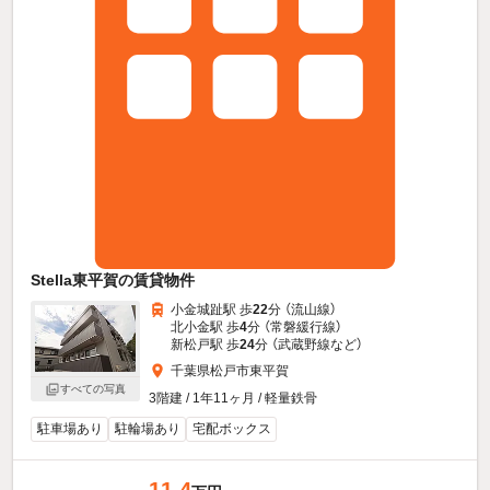
Stella東平賀の賃貸物件
小金城趾駅 歩
22
分 （流山線）
北小金駅 歩
4
分 （常磐緩行線）
新松戸駅 歩
24
分 （武蔵野線
など
）
千葉県松戸市東平賀
すべての写真
3階建 / 1年11ヶ月 / 軽量鉄骨
駐車場あり
駐輪場あり
宅配ボックス
11.4