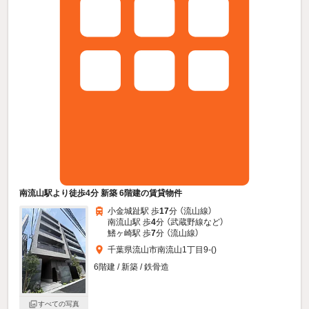
南流山駅より徒歩4分 新築 6階建の賃貸物件
小金城趾駅 歩
17
分 （流山線）
南流山駅 歩
4
分 （武蔵野線
など
）
鰭ヶ崎駅 歩
7
分 （流山線）
千葉県流山市南流山1丁目9-()
6階建 / 新築 / 鉄骨造
すべての写真