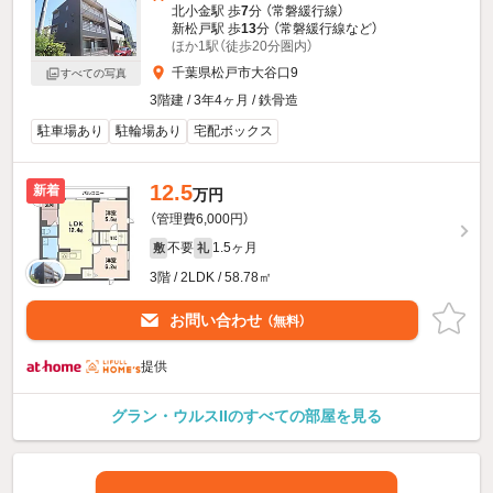
北小金駅 歩
7
分 （常磐緩行線）
新松戸駅 歩
13
分 （常磐緩行線
など
）
ほか1駅（徒歩20分圏内）
千葉県松戸市大谷口9
すべての写真
3階建 / 3年4ヶ月 / 鉄骨造
駐車場あり
駐輪場あり
宅配ボックス
12.5
新着
万円
（管理費6,000円）
不要
1.5ヶ月
敷
礼
3階 / 2LDK / 58.78㎡
お問い合わせ
（無料）
提供
グラン・ウルスIIのすべての部屋を見る