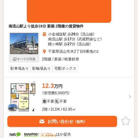
南流山駅より徒歩18分 新築 2階建の賃貸物件
小金城趾駅 歩
29
分 （流山線）
南流山駅 歩
17
分 （武蔵野線
など
）
鰭ヶ崎駅 歩
27
分 （流山線）
千葉県流山市木2丁目8番地の1
2階建 / 新築 / 軽量鉄骨
すべての写真
駐車場あり
駐輪場あり
宅配ボックス
12.3
万円
（管理費6,000円）
不要
不要
敷
礼
2階 / 2LDK / 62.95㎡
お問い合わせ
（無料）
ほか提供