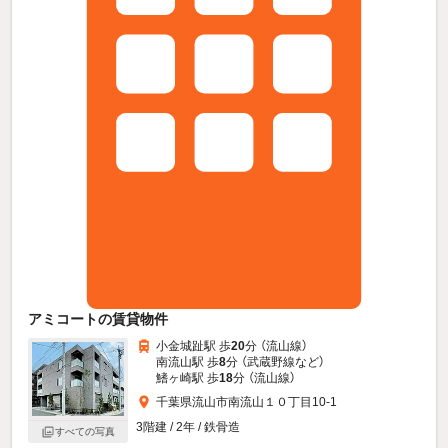
アミコートの賃貸物件
小金城趾駅 歩
20
分 （流山線）
南流山駅 歩
8
分 （武蔵野線
など
）
鰭ヶ崎駅 歩
18
分 （流山線）
千葉県流山市南流山１０丁目10-1
3階建 / 2年 / 鉄骨造
すべての写真