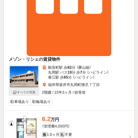
メゾン・リシェの賃貸物件
観音町駅 歩
82
分 （勝山線）
丸岡駅 バス
19
分 歩
7
分 （ハピライン）
春江駅 歩
65
分 （ハピライン）
福井県坂井市丸岡町猪爪７丁目
2階建 / 15年3ヶ月 / 鉄骨造
すべての写真
駐車場あり
駐輪場あり
6.2
万円
（管理費4,000円）
1.0ヶ月
不要
敷
礼