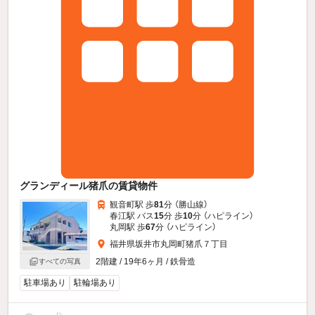
グランディール猪爪の賃貸物件
観音町駅 歩
81
分 （勝山線）
春江駅 バス
15
分 歩
10
分 （ハピライン）
丸岡駅 歩
67
分 （ハピライン）
福井県坂井市丸岡町猪爪７丁目
2階建 / 19年6ヶ月 / 鉄骨造
すべての写真
駐車場あり
駐輪場あり