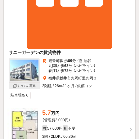
サニーガーデンの賃貸物件
観音町駅 歩
89
分 （勝山線）
丸岡駅 歩
63
分 （ハピライン）
春江駅 歩
72
分 （ハピライン）
福井県坂井市丸岡町里丸岡２
3階建 / 26年11ヶ月 / 鉄筋コン
すべての写真
駐車場あり
5.7
万円
（管理費3,000円）
57,000円
不要
敷
礼
3階 / 2LDK / 60.86㎡