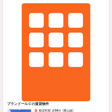
プランドールＣの賃貸物件
観音町駅 歩
59
分 （勝山線）