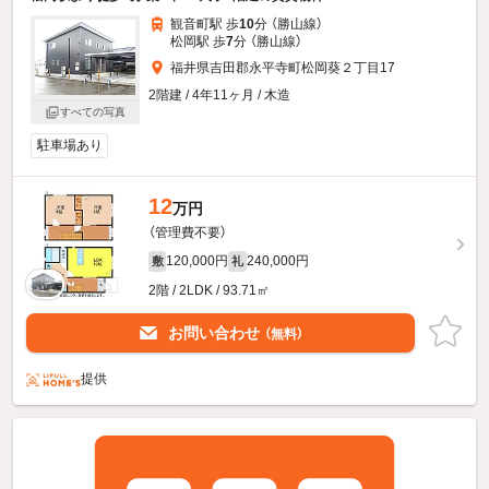
観音町駅 歩
10
分 （勝山線）
松岡駅 歩
7
分 （勝山線）
福井県吉田郡永平寺町松岡葵２丁目17
2階建 / 4年11ヶ月 / 木造
すべての写真
駐車場あり
12
万円
（管理費不要）
120,000円
240,000円
敷
礼
2階 / 2LDK / 93.71㎡
お問い合わせ
（無料）
提供