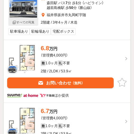
森田駅 バス
7
分 歩
1
分 （ハピライン）
越前島橋駅 歩
50
分 （勝山線）
福井県坂井市丸岡町宇随
2階建 / 3年4ヶ月 / 木造
すべての写真
駐車場あり
駐輪場あり
宅配ボックス
6.8
万円
（管理費4,000円）
1.0ヶ月
不要
敷
礼
2階 / 2LDK / 53.9㎡
お問い合わせ
（無料）
ほか提供
6.7
万円
（管理費4,000円）
1.0ヶ月
不要
敷
礼
2階 / 2LDK / 53.9㎡