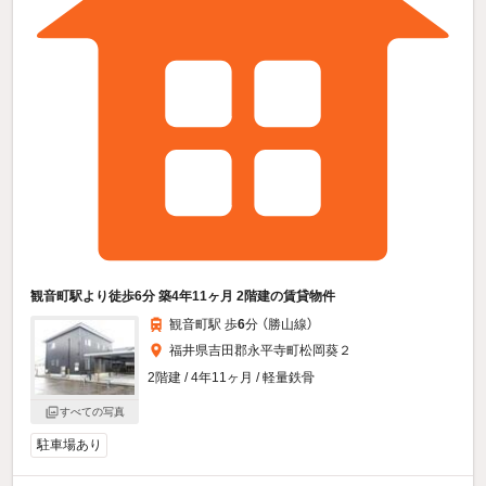
観音町駅より徒歩6分 築4年11ヶ月 2階建の賃貸物件
観音町駅 歩
6
分 （勝山線）
福井県吉田郡永平寺町松岡葵２
2階建 / 4年11ヶ月 / 軽量鉄骨
すべての写真
駐車場あり