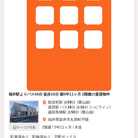
福井駅よりバス44分 徒歩10分 築5年11ヶ月 2階建の賃貸物件
観音町駅 歩
59
分 （勝山線）
森田駅 バス
16
分 歩
16
分 （ハピライン）
越前島橋駅 歩
50
分 （勝山線）
福井県坂井市丸岡町宇随
2階建 / 5年11ヶ月 / 木造
すべての写真
駐車場あり
駐輪場あり
宅配ボックス