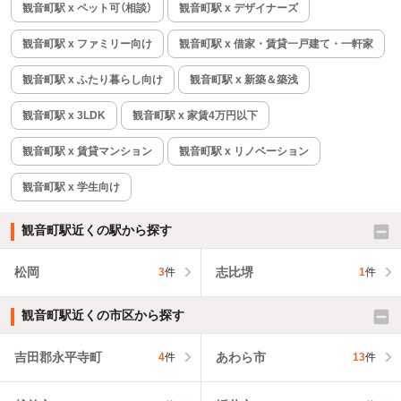
観音町駅 x ペット可（相談）
観音町駅 x デザイナーズ
観音町駅 x ファミリー向け
観音町駅 x 借家・賃貸一戸建て・一軒家
観音町駅 x ふたり暮らし向け
観音町駅 x 新築＆築浅
観音町駅 x 3LDK
観音町駅 x 家賃4万円以下
観音町駅 x 賃貸マンション
観音町駅 x リノベーション
観音町駅 x 学生向け
観音町駅近くの駅から探す
松岡
志比堺
3
件
1
件
観音町駅近くの市区から探す
吉田郡永平寺町
あわら市
4
件
13
件