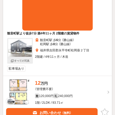
観音町駅より徒歩7分 築4年11ヶ月 2階建の賃貸物件
観音町駅 歩
6
分 （勝山線）
松岡駅 歩
8
分 （勝山線）
福井県吉田郡永平寺町松岡葵２丁目
2階建 / 4年11ヶ月 / 木造
すべての写真
駐車場あり
12
万円
（管理費不要）
120,000円
240,000円
敷
礼
1階 / 2LDK / 93.71㎡
お問い合わせ
（無料）