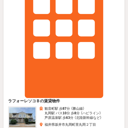
ラフォーレソコＢの賃貸物件
観音町駅 歩
87
分 （勝山線）
丸岡駅 バス
10
分 歩
8
分 （ハピライン）
芦原温泉駅 歩
63
分 （北陸新幹線
など
）
福井県坂井市丸岡町里丸岡２丁目