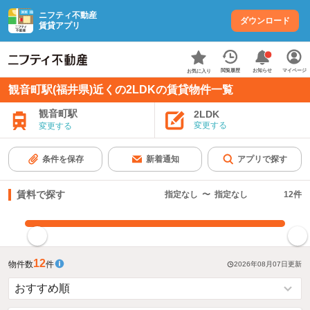
ニフティ不動産
ダウンロード
賃貸アプリ
お知らせ
閲覧履歴
マイページ
お気に入り
観音町駅(福井県)近くの2LDKの賃貸物件一覧
観音町駅
2LDK
変更する
変更する
条件を保存
新着通知
アプリで探す
賃料で探す
指定なし
〜
指定なし
12
件
指定した賃料で絞り込む
12
物件数
件
2026年08月07日
更新