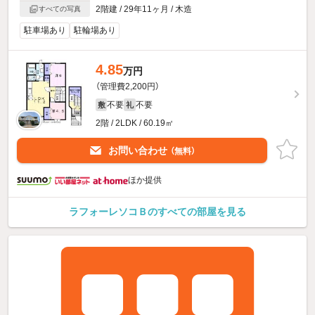
2階建 / 29年11ヶ月 / 木造
すべての写真
駐車場あり
駐輪場あり
4.85
万円
（管理費2,200円）
不要
不要
敷
礼
2階 / 2LDK / 60.19㎡
お問い合わせ
（無料）
ほか提供
ラフォーレソコＢのすべての部屋を見る