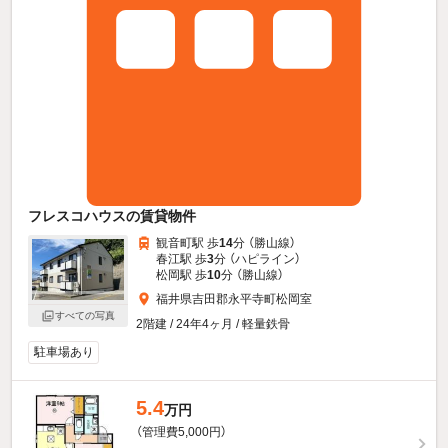
フレスコハウスの賃貸物件
観音町駅 歩
14
分 （勝山線）
春江駅 歩
3
分 （ハピライン）
松岡駅 歩
10
分 （勝山線）
福井県吉田郡永平寺町松岡室
すべての写真
2階建 / 24年4ヶ月 / 軽量鉄骨
駐車場あり
5.4
万円
（管理費5,000円）