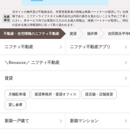
駐車場あり
ペット相談
当サイトの物件及び不動産会社、外壁塗装業者の情報は検索パートナーが提供している情
報であり、ニフティライフスタイル株式会社は内容の責任を負わないことを予めご了承く
免責
事項
ださい。本サービス内でお客様が入力される個人情報は、検索パートナーが取得し、同社
洗濯機置場あり
独立洗面台
の定める個人情報規約に従って取り扱われます。
不動産・住宅情報のニフティ不動産
賃貸
福井県
吉田郡永平寺
エアコンあり
都市ガス
ニフティ不動産
ニフティ不動産アプリ
温水洗浄便座
オートロック
＼Because／ ニフティ不動産
コンロ2口以上
追焚き機能
賃貸
TV付インターホン
角部屋
新着のみ
インターネット無料
月極駐車場
賃貸事務所・賃貸オフィス
貸店舗・店舗賃貸
貸し倉庫
該当件数:
物件一覧に反映
12
件
新築一戸建て
新築マンション