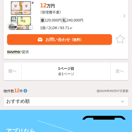
12
万円
（管理費不要）
120,000円
240,000円
敷
礼
1階 / 2LDK / 93.71㎡
お問い合わせ
（無料）
提供
1ページ目
前へ
次へ
全1ページ
12
物件数
件
2026年08月07日
更新
アプリなら