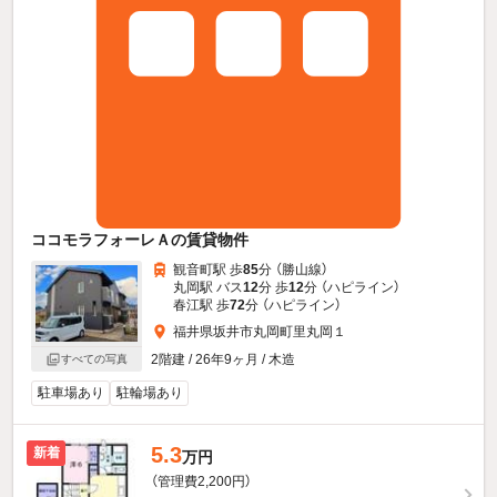
ココモラフォーレＡの賃貸物件
観音町駅 歩
85
分 （勝山線）
丸岡駅 バス
12
分 歩
12
分 （ハピライン）
春江駅 歩
72
分 （ハピライン）
福井県坂井市丸岡町里丸岡１
2階建 / 26年9ヶ月 / 木造
すべての写真
駐車場あり
駐輪場あり
5.3
新着
万円
（管理費2,200円）