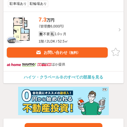
駐車場あり
駐輪場あり
7.3
万円
（管理費6,000円）
不要
1.0ヶ月
敷
礼
1階 / 2LDK / 52.5㎡
お問い合わせ
（無料）
ほか提供
ハイツ・クラベールＢのすべての部屋を見る