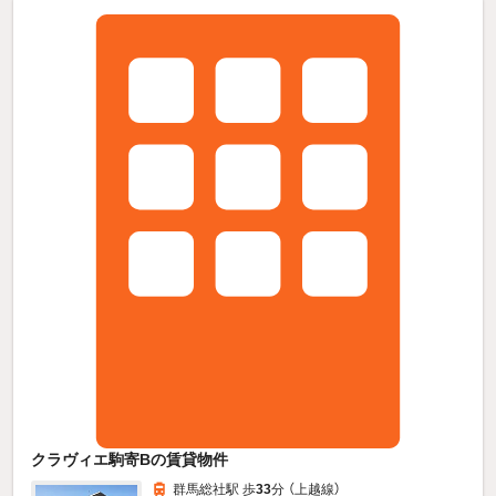
クラヴィエ駒寄Bの賃貸物件
群馬総社駅 歩
33
分 （上越線）