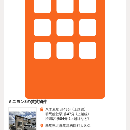
ミニヨン3の賃貸物件
八木原駅 歩
43
分 （上越線）
群馬総社駅 歩
47
分 （上越線）
渋川駅 歩
84
分 （上越線
など
）
群馬県北群馬郡吉岡町大久保