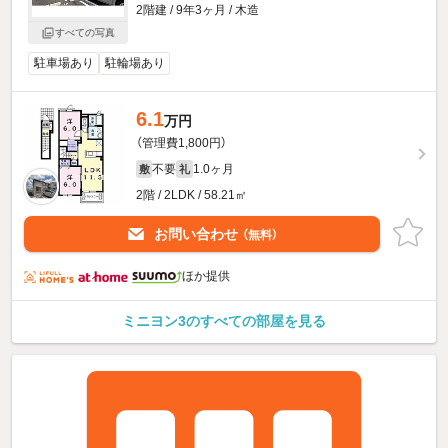
2階建 / 9年3ヶ月 / 木造
すべての写真
駐車場あり
駐輪場あり
6.1
万円
（管理費1,800円）
不要
1.0ヶ月
敷
礼
2階 / 2LDK / 58.21㎡
お問い合わせ
（無料）
ほか提供
ミニヨン3のすべての部屋を見る