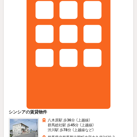
シンシアの賃貸物件
八木原駅 歩
36
分 （上越線）
群馬総社駅 歩
45
分 （上越線）
渋川駅 歩
78
分 （上越線
など
）