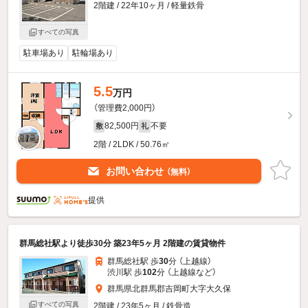
2階建 / 22年10ヶ月 / 軽量鉄骨
すべての写真
駐車場あり
駐輪場あり
5.5
万円
（管理費2,000円）
82,500円
不要
敷
礼
2階 / 2LDK / 50.76㎡
お問い合わせ
（無料）
提供
群馬総社駅より徒歩30分 築23年5ヶ月 2階建の賃貸物件
群馬総社駅 歩
30
分 （上越線）
渋川駅 歩
102
分 （上越線
など
）
群馬県北群馬郡吉岡町大字大久保
すべての写真
2階建 / 23年5ヶ月 / 鉄骨造