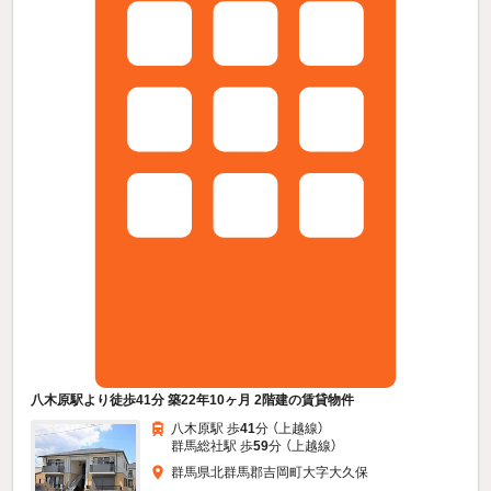
八木原駅より徒歩41分 築22年10ヶ月 2階建の賃貸物件
八木原駅 歩
41
分 （上越線）
群馬総社駅 歩
59
分 （上越線）
群馬県北群馬郡吉岡町大字大久保