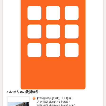
ハレオリAの賃貸物件
群馬総社駅 歩
20
分 （上越線）
八木原駅 歩
59
分 （上越線）
新前橋駅 歩
79
分 （上越線
など
）