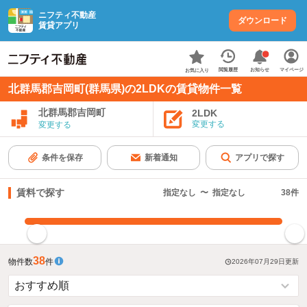
ニフティ不動産
ダウンロード
賃貸アプリ
お知らせ
閲覧履歴
マイページ
お気に入り
北群馬郡吉岡町(群馬県)の2LDKの賃貸物件一覧
北群馬郡吉岡町
2LDK
変更する
変更する
条件を保存
新着通知
アプリで探す
賃料で探す
指定なし
〜
指定なし
38
件
指定した賃料で絞り込む
38
物件数
件
2026年07月29日
更新