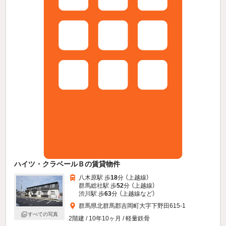
ハイツ・クラベールＢの賃貸物件
八木原駅 歩
18
分 （上越線）
群馬総社駅 歩
52
分 （上越線）
渋川駅 歩
63
分 （上越線
など
）
群馬県北群馬郡吉岡町大字下野田615-1
すべての写真
2階建 / 10年10ヶ月 / 軽量鉄骨