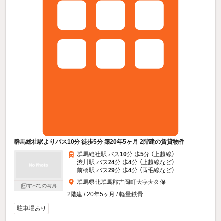
群馬総社駅よりバス10分 徒歩5分 築20年5ヶ月 2階建の賃貸物件
群馬総社駅 バス
10
分 歩
5
分 （上越線）
渋川駅 バス
24
分 歩
4
分 （上越線
など
）
前橋駅 バス
29
分 歩
4
分 （両毛線
など
）
群馬県北群馬郡吉岡町大字大久保
すべての写真
2階建 / 20年5ヶ月 / 軽量鉄骨
駐車場あり