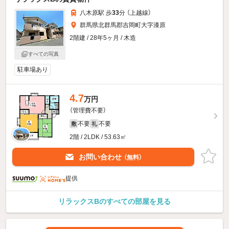
八木原駅 歩
33
分 （上越線）
群馬県北群馬郡吉岡町大字漆原
2階建 / 28年5ヶ月 / 木造
すべての写真
駐車場あり
4.7
万円
（管理費不要）
不要
不要
敷
礼
2階 / 2LDK / 53.63㎡
お問い合わせ
（無料）
提供
リラックスBのすべての部屋を見る