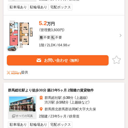
駐車場あり
駐輪場あり
宅配ボックス
5.2
万円
（管理費3,600円）
不要
不要
敷
礼
1階 / 2LDK / 64.98㎡
お問い合わせ
（無料）
提供
群馬総社駅より徒歩30分 築23年5ヶ月 2階建の賃貸物件
群馬総社駅 歩
30
分 （上越線）
渋川駅 歩
102
分 （上越線
など
）
群馬県北群馬郡吉岡町大字大久保
すべての写真
2階建 / 23年5ヶ月 / 鉄骨造
駐車場あり
駐輪場あり
宅配ボックス