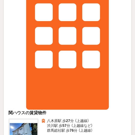
関ハウスの賃貸物件
八木原駅 歩
27
分 （上越線）
渋川駅 歩
57
分 （上越線
など
）
群馬総社駅 歩
76
分 （上越線）