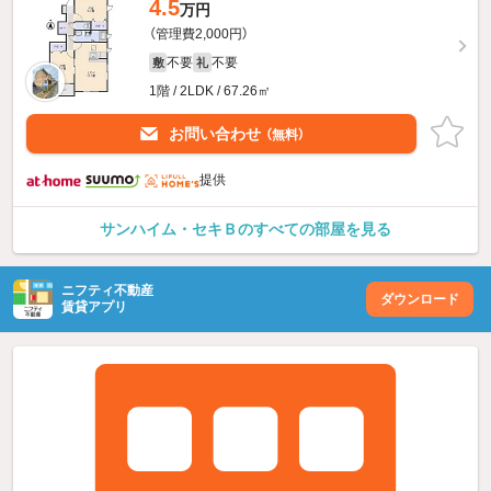
4.5
万円
（管理費2,000円）
不要
不要
敷
礼
1階 / 2LDK / 67.26㎡
お問い合わせ
（無料）
提供
サンハイム・セキＢのすべての部屋を見る
ニフティ不動産
ダウンロード
賃貸アプリ