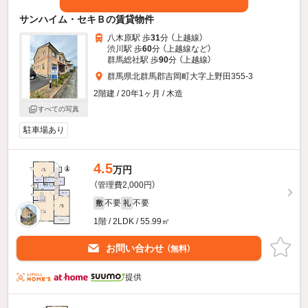
サンハイム・セキＢの賃貸物件
八木原駅 歩
31
分 （上越線）
渋川駅 歩
60
分 （上越線
など
）
群馬総社駅 歩
90
分 （上越線）
群馬県北群馬郡吉岡町大字上野田355-3
2階建 / 20年1ヶ月 / 木造
すべての写真
駐車場あり
4.5
万円
（管理費2,000円）
不要
不要
敷
礼
1階 / 2LDK / 55.99㎡
お問い合わせ
（無料）
提供