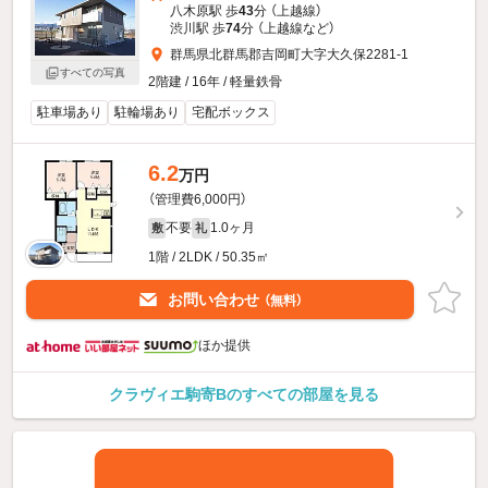
八木原駅 歩
43
分 （上越線）
渋川駅 歩
74
分 （上越線
など
）
群馬県北群馬郡吉岡町大字大久保2281-1
すべての写真
2階建 / 16年 / 軽量鉄骨
駐車場あり
駐輪場あり
宅配ボックス
6.2
万円
（管理費6,000円）
不要
1.0ヶ月
敷
礼
1階 / 2LDK / 50.35㎡
お問い合わせ
（無料）
ほか提供
クラヴィエ駒寄Bのすべての部屋を見る