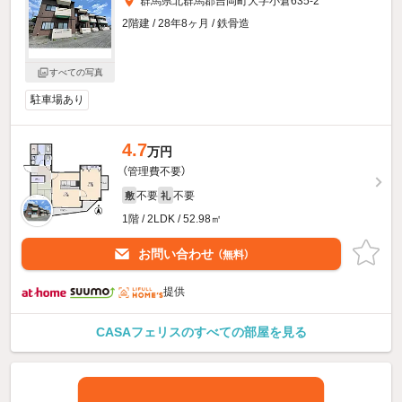
群馬県北群馬郡吉岡町大字小倉635-2
2階建 / 28年8ヶ月 / 鉄骨造
すべての写真
駐車場あり
4.7
万円
（管理費不要）
不要
不要
敷
礼
1階 / 2LDK / 52.98㎡
お問い合わせ
（無料）
提供
CASAフェリスのすべての部屋を見る