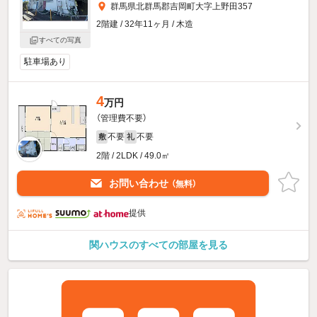
群馬県北群馬郡吉岡町大字上野田357
2階建 / 32年11ヶ月 / 木造
すべての写真
駐車場あり
4
万円
（管理費不要）
不要
不要
敷
礼
2階 / 2LDK / 49.0㎡
お問い合わせ
（無料）
提供
関ハウスのすべての部屋を見る