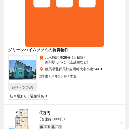
グリーンハイムツツミの賃貸物件
八木原駅 歩
20
分 （上越線）
渋川駅 歩
57
分 （上越線
など
）
群馬県北群馬郡吉岡町大字小倉544-1
2階建 / 34年2ヶ月 / 木造
すべての写真
駐車場あり
駐輪場あり
4
万円
（管理費2,000円）
不要
不要
敷
礼