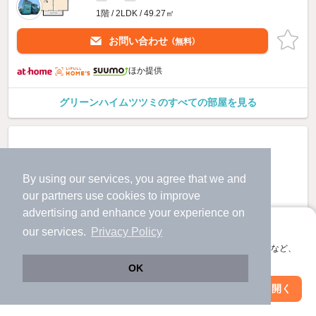
1階 / 2LDK / 49.27㎡
お問い合わせ
（無料）
ほか提供
グリーンハイムツツミのすべての部屋を見る
By using our services, you agree that we and
our
partners
use cookies to improve
advertising and enhance your experience on
アプリに切り替えて、サクサクお部屋探し
our services.
Privacy Policy
会員登録なしですぐ使える。マップ検索やお気に入り保存など、
アプリ限定の便利な機能が使えます！
OK
Web版で続行
アプリを開く
市区町村を変更
絞り込み条件を変更