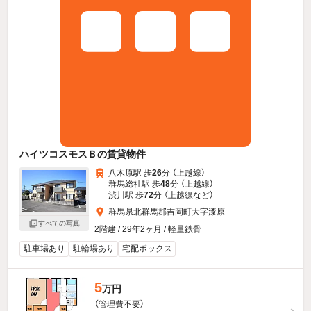
ハイツコスモスＢの賃貸物件
八木原駅 歩
26
分 （上越線）
群馬総社駅 歩
48
分 （上越線）
渋川駅 歩
72
分 （上越線
など
）
群馬県北群馬郡吉岡町大字漆原
すべての写真
2階建 / 29年2ヶ月 / 軽量鉄骨
駐車場あり
駐輪場あり
宅配ボックス
5
万円
（管理費不要）