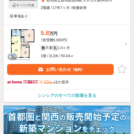
群馬県北群馬郡吉岡町大字大久保3430-2
すべての写真
2階建 / 17年7ヶ月 / 軽量鉄骨
駐車場あり
5.8
万円
（管理費6,000円）
不要
1.0ヶ月
敷
礼
1階 / 2LDK / 50.04㎡
お問い合わせ
（無料）
ほか提供
シンシアのすべての部屋を見る