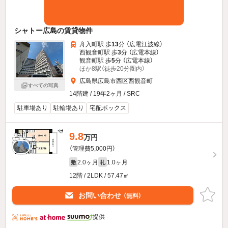
シャトー広島の賃貸物件
舟入町駅 歩
13
分 （広電江波線）
西観音町駅 歩
3
分 （広電本線）
観音町駅 歩
5
分 （広電本線）
ほか8駅（徒歩20分圏内）
広島県広島市西区西観音町
すべての写真
14階建 / 19年2ヶ月 / SRC
駐車場あり
駐輪場あり
宅配ボックス
9.8
万円
（管理費5,000円）
2.0ヶ月
1.0ヶ月
敷
礼
12階 / 2LDK / 57.47㎡
お問い合わせ
（無料）
提供