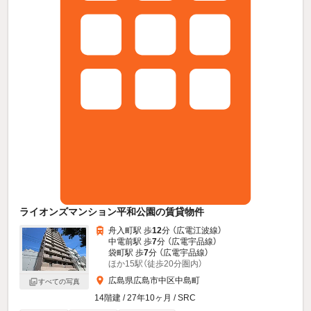
ライオンズマンション平和公園の賃貸物件
舟入町駅 歩
12
分 （広電江波線）
中電前駅 歩
7
分 （広電宇品線）
袋町駅 歩
7
分 （広電宇品線）
ほか15駅（徒歩20分圏内）
広島県広島市中区中島町
すべての写真
14階建 / 27年10ヶ月 / SRC