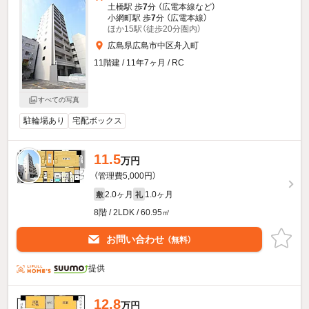
土橋駅 歩
7
分 （広電本線
など
）
小網町駅 歩
7
分 （広電本線）
ほか15駅（徒歩20分圏内）
広島県広島市中区舟入町
11階建 / 11年7ヶ月 / RC
すべての写真
駐輪場あり
宅配ボックス
11.5
万円
（管理費5,000円）
2.0ヶ月
1.0ヶ月
敷
礼
8階 / 2LDK / 60.95㎡
お問い合わせ
（無料）
提供
12.8
万円