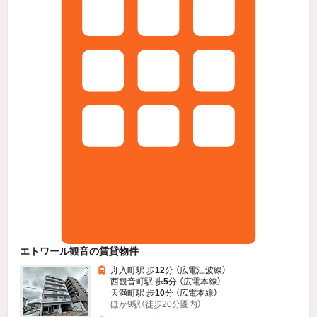
エトワール観音の賃貸物件
舟入町駅 歩
12
分 （広電江波線）
西観音町駅 歩
5
分 （広電本線）
天満町駅 歩
10
分 （広電本線）
ほか9駅（徒歩20分圏内）