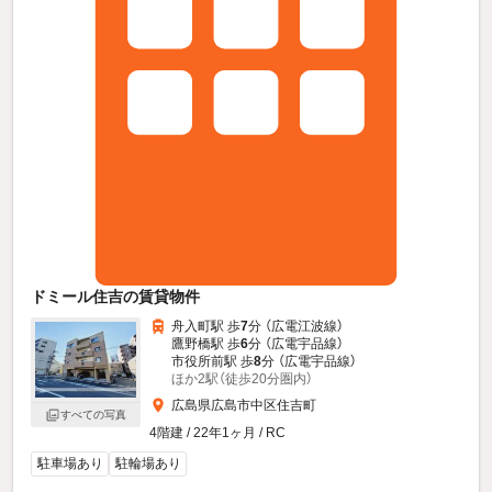
ドミール住吉の賃貸物件
舟入町駅 歩
7
分 （広電江波線）
鷹野橋駅 歩
6
分 （広電宇品線）
市役所前駅 歩
8
分 （広電宇品線）
ほか2駅（徒歩20分圏内）
広島県広島市中区住吉町
すべての写真
4階建 / 22年1ヶ月 / RC
駐車場あり
駐輪場あり