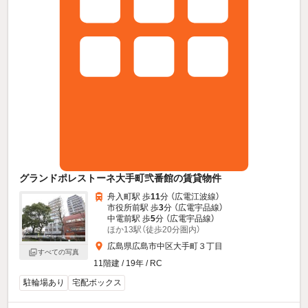
グランドポレストーネ大手町弐番館の賃貸物件
舟入町駅 歩
11
分 （広電江波線）
市役所前駅 歩
3
分 （広電宇品線）
中電前駅 歩
5
分 （広電宇品線）
ほか13駅（徒歩20分圏内）
広島県広島市中区大手町３丁目
すべての写真
11階建 / 19年 / RC
駐輪場あり
宅配ボックス