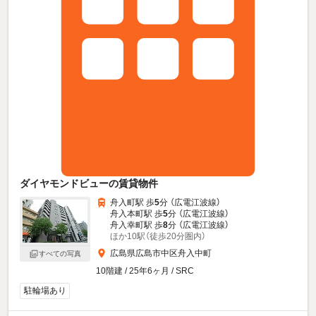
ダイヤモンドビューの賃貸物件
舟入町駅 歩
5
分 （広電江波線）
舟入本町駅 歩
5
分 （広電江波線）
舟入幸町駅 歩
8
分 （広電江波線）
ほか10駅（徒歩20分圏内）
広島県広島市中区舟入中町
すべての写真
10階建 / 25年6ヶ月 / SRC
駐輪場あり