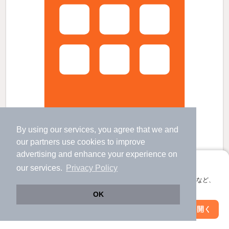
By using our services, you agree that we and
our
partners
use cookies to improve
ベルソーレ松本の賃貸物件
advertising and enhance your experience on
舟入町駅 歩
13
分 （広電江波線）
アプリに切り替えて、サクサクお部屋探し
our services.
Privacy Policy
十日市町駅 歩
1
分 （広電本線
など
）
会員登録なしですぐ使える。マップ検索やお気に入り保存など、
土橋駅 歩
3
分 （広電本線
など
）
ほか16駅（徒歩20分圏内）
アプリ限定の便利な機能が使えます！
OK
広島県広島市中区十日市町１丁目
すべての写真
Web版で続行
アプリを開く
駅・沿線を変更
絞り込み条件を変更
8階建 / 29年5ヶ月 / RC
駐車場あり
駐輪場あり
宅配ボックス