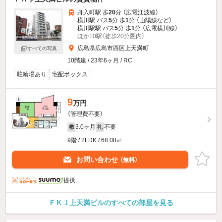
舟入町駅 歩
20
分 （広電江波線）
横川駅 バス
5
分 歩
1
分 （山陽線
など
）
横川駅駅 バス
5
分 歩
1
分 （広電横川線）
ほか10駅（徒歩20分圏内）
広島県広島市西区上天満町
すべての写真
10階建 / 23年6ヶ月 / RC
駐輪場あり
宅配ボックス
9
万円
（管理費不要）
3.0ヶ月
不要
敷
礼
9階 / 2LDK / 68.08㎡
お問い合わせ
（無料）
提供
ＦＫＪ上天満ビルのすべての部屋を見る