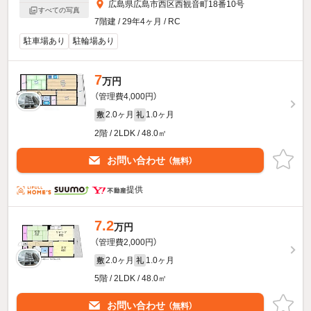
広島県広島市西区西観音町18番10号
すべての写真
7階建 / 29年4ヶ月 / RC
駐車場あり
駐輪場あり
7
万円
（管理費4,000円）
2.0ヶ月
1.0ヶ月
敷
礼
2階 / 2LDK / 48.0㎡
お問い合わせ
（無料）
提供
7.2
万円
（管理費2,000円）
2.0ヶ月
1.0ヶ月
敷
礼
5階 / 2LDK / 48.0㎡
お問い合わせ
（無料）