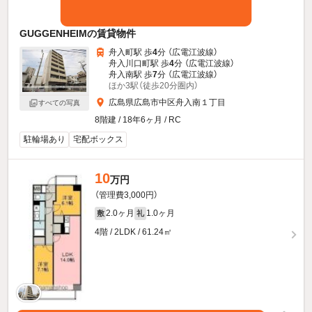
GUGGENHEIMの賃貸物件
舟入町駅 歩
4
分 （広電江波線）
舟入川口町駅 歩
4
分 （広電江波線）
舟入南駅 歩
7
分 （広電江波線）
ほか3駅（徒歩20分圏内）
広島県広島市中区舟入南１丁目
すべての写真
8階建 / 18年6ヶ月 / RC
駐輪場あり
宅配ボックス
10
万円
（管理費3,000円）
2.0ヶ月
1.0ヶ月
敷
礼
4階 / 2LDK / 61.24㎡