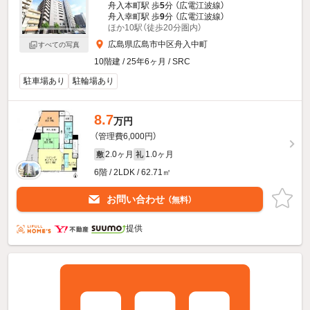
舟入本町駅 歩
5
分 （広電江波線）
舟入幸町駅 歩
9
分 （広電江波線）
ほか10駅（徒歩20分圏内）
広島県広島市中区舟入中町
すべての写真
10階建 / 25年6ヶ月 / SRC
駐車場あり
駐輪場あり
8.7
万円
（管理費6,000円）
2.0ヶ月
1.0ヶ月
敷
礼
6階 / 2LDK / 62.71㎡
お問い合わせ
（無料）
提供