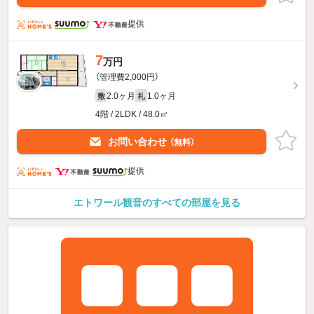
提供
7
万円
（管理費2,000円）
2.0ヶ月
1.0ヶ月
敷
礼
4階 / 2LDK / 48.0㎡
お問い合わせ
（無料）
提供
エトワール観音のすべての部屋を見る