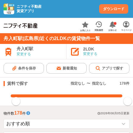
ニフティ不動産
ダウンロード
賃貸アプリ
お知らせ
閲覧履歴
マイページ
お気に入り
舟入町駅(広島県)近くの2LDKの賃貸物件一覧
舟入町駅
2LDK
変更する
変更する
条件を保存
新着通知
アプリで探す
賃料で探す
指定なし
〜
指定なし
178
件
指定した賃料で絞り込む
178
物件数
件
2026年08月05日
更新