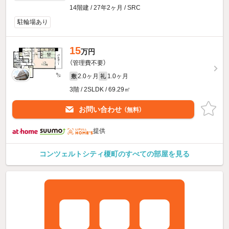
14階建 / 27年2ヶ月 / SRC
駐輪場あり
15
万円
（管理費不要）
2.0ヶ月
1.0ヶ月
敷
礼
3階 / 2SLDK / 69.29㎡
お問い合わせ
（無料）
提供
コンツェルトシティ榎町のすべての部屋を見る