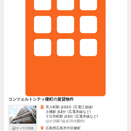
コンツェルトシティ榎町の賃貸物件
舟入町駅 歩
11
分 （広電江波線）
土橋駅 歩
2
分 （広電本線
など
）
十日市町駅 歩
3
分 （広電本線
など
）
ほか16駅（徒歩20分圏内）
広島県広島市中区榎町
すべての写真