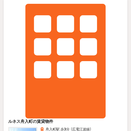
ルネス舟入町の賃貸物件
舟入町駅 歩
3
分 （広電江波線）