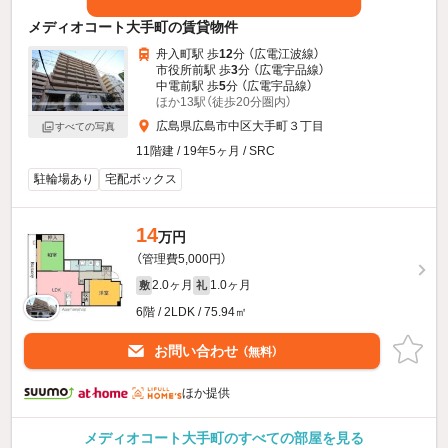
メディオコート大手町の賃貸物件
舟入町駅 歩
12
分 （広電江波線）
市役所前駅 歩
3
分 （広電宇品線）
中電前駅 歩
5
分 （広電宇品線）
ほか13駅（徒歩20分圏内）
広島県広島市中区大手町３丁目
すべての写真
11階建 / 19年5ヶ月 / SRC
駐輪場あり
宅配ボックス
14
万円
（管理費5,000円）
2.0ヶ月
1.0ヶ月
敷
礼
6階 / 2LDK / 75.94㎡
お問い合わせ
（無料）
ほか提供
メディオコート大手町のすべての部屋を見る