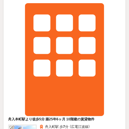
舟入本町駅より徒歩5分 築25年6ヶ月 10階建の賃貸物件
舟入町駅 歩
7
分 （広電江波線）