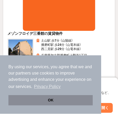
メゾンフロイデ三番館の賃貸物件
土山駅 歩
7
分 （山陽線）
播磨町駅 歩
24
分 （山電本線）
西二見駅 歩
29
分 （山電本線）
兵庫県加古郡播磨町上野添1丁目
2階建 / 27年4ヶ月 / 木造
すべての写真
By using our services, you agree that we and
駐車場あり
駐輪場あり
our
partners
use cookies to improve
advertising and enhance your experience on
5.1
万円
アプリに切り替えて、サクサクお部屋探し
our services.
Privacy Policy
（管理費3,000円）
会員登録なしですぐ使える。マップ検索やお気に入り保存など、
アプリ限定の便利な機能が使えます！
30,000円
100,000円
敷
礼
OK
1階 / 2LDK / 59.5㎡
Web版で続行
アプリを開く
市区町村を変更
絞り込み条件を変更
お問い合わせ
（無料）