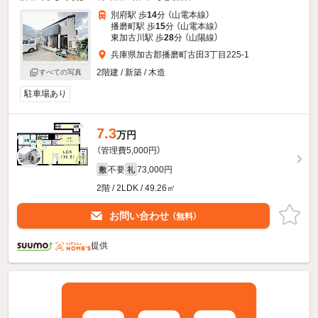
別府駅 歩
14
分 （山電本線）
播磨町駅 歩
15
分 （山電本線）
東加古川駅 歩
28
分 （山陽線）
兵庫県加古郡播磨町古田3丁目225-1
2階建 / 新築 / 木造
すべての写真
駐車場あり
7.3
万円
（管理費5,000円）
不要
73,000円
敷
礼
2階 / 2LDK / 49.26㎡
お問い合わせ
（無料）
提供