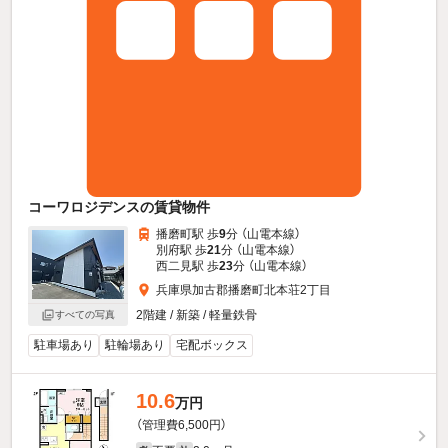
コーワロジデンスの賃貸物件
播磨町駅 歩
9
分 （山電本線）
別府駅 歩
21
分 （山電本線）
西二見駅 歩
23
分 （山電本線）
兵庫県加古郡播磨町北本荘2丁目
2階建 / 新築 / 軽量鉄骨
すべての写真
駐車場あり
駐輪場あり
宅配ボックス
10.6
万円
（管理費6,500円）