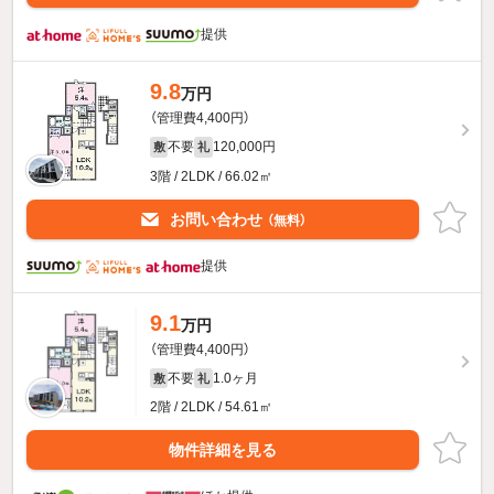
提供
9.8
万円
（管理費4,400円）
不要
120,000円
敷
礼
3階 / 2LDK / 66.02㎡
お問い合わせ
（無料）
提供
9.1
万円
（管理費4,400円）
不要
1.0ヶ月
敷
礼
2階 / 2LDK / 54.61㎡
物件詳細を見る