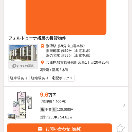
フォルトゥーナ播磨の賃貸物件
別府駅 歩
9
分 （山電本線）
播磨町駅 歩
20
分 （山電本線）
浜の宮駅 歩
33
分 （山電本線）
兵庫県加古郡播磨町宮西1丁目20番25号
すべての写真
3階建 / 新築 / 木造
駐車場あり
駐輪場あり
宅配ボックス
9.6
万円
（管理費4,400円）
不要
120,000円
敷
礼
2階 / 2LDK / 54.61㎡
お問い合わせ
（無料）