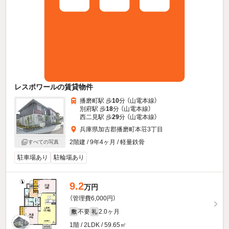
レスポワールの賃貸物件
播磨町駅 歩
10
分 （山電本線）
別府駅 歩
18
分 （山電本線）
西二見駅 歩
29
分 （山電本線）
兵庫県加古郡播磨町本荘3丁目
2階建 / 9年4ヶ月 / 軽量鉄骨
すべての写真
駐車場あり
駐輪場あり
9.2
万円
（管理費6,000円）
不要
2.0ヶ月
敷
礼
1階 / 2LDK / 59.65㎡