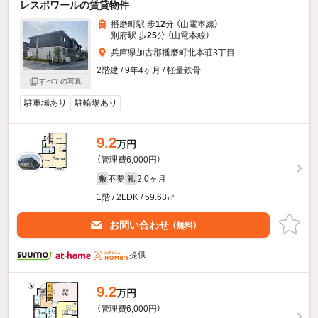
レスポワールの賃貸物件
播磨町駅 歩
12
分 （山電本線）
別府駅 歩
25
分 （山電本線）
兵庫県加古郡播磨町北本荘3丁目
2階建 / 9年4ヶ月 / 軽量鉄骨
すべての写真
駐車場あり
駐輪場あり
9.2
万円
（管理費6,000円）
不要
2.0ヶ月
敷
礼
1階 / 2LDK / 59.63㎡
お問い合わせ
（無料）
提供
9.2
万円
（管理費6,000円）