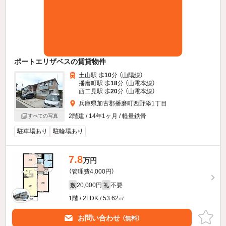
ポートエリザベスの賃貸物件
土山駅 歩
10
分 （山陽線）
播磨町駅 歩
18
分 （山電本線）
西二見駅 歩
20
分 （山電本線）
兵庫県加古郡播磨町西野添1丁目
2階建 / 14年1ヶ月 / 軽量鉄骨
すべての写真
駐車場あり
駐輪場あり
7.8
万円
（管理費4,000円）
20,000円
不要
敷
礼
1階 / 2LDK / 53.62㎡
お問い合わせ
（無料）