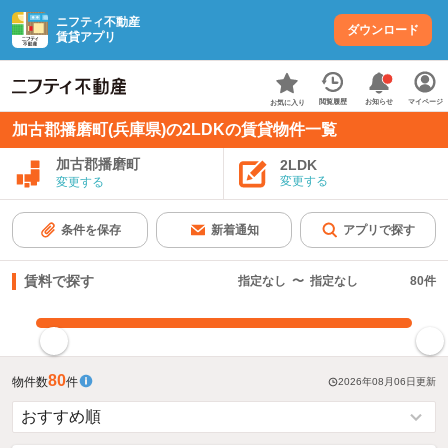
ニフティ不動産
ダウンロード
賃貸アプリ
お知らせ
閲覧履歴
マイページ
お気に入り
加古郡播磨町(兵庫県)の2LDKの賃貸物件一覧
加古郡播磨町
2LDK
変更する
変更する
条件を保存
新着通知
アプリで探す
賃料で探す
指定なし
〜
指定なし
80
件
指定した賃料で絞り込む
80
物件数
件
2026年08月06日
更新