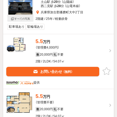
土山駅 歩
20
分 （山陽線）
西二見駅 歩
28
分 （山電本線）
兵庫県加古郡播磨町大中2丁目
2階建 / 25年 / 軽量鉄骨
すべての写真
駐車場あり
駐輪場あり
5.5
万円
（管理費4,000円）
20,000円
不要
敷
礼
2階 / 2LDK / 54.07㎡
お問い合わせ
（無料）
提供
5.5
万円
（管理費不要）
20,000円
不要
敷
礼
2階 / 2LDK / 54.07㎡