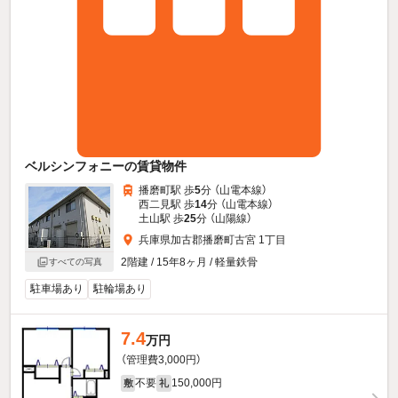
ベルシンフォニーの賃貸物件
播磨町駅 歩
5
分 （山電本線）
西二見駅 歩
14
分 （山電本線）
土山駅 歩
25
分 （山陽線）
兵庫県加古郡播磨町古宮 1丁目
2階建 / 15年8ヶ月 / 軽量鉄骨
すべての写真
駐車場あり
駐輪場あり
7.4
万円
（管理費3,000円）
不要
150,000円
敷
礼