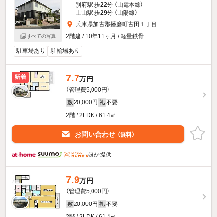
別府駅 歩
22
分 （山電本線）
土山駅 歩
29
分 （山陽線）
兵庫県加古郡播磨町古田１丁目
2階建 / 10年11ヶ月 / 軽量鉄骨
すべての写真
駐車場あり
駐輪場あり
7.7
新着
万円
（管理費5,000円）
20,000円
不要
敷
礼
2階 / 2LDK / 61.4㎡
お問い合わせ
（無料）
ほか提供
7.9
万円
（管理費5,000円）
20,000円
不要
敷
礼
2階 / 2LDK / 61.4㎡