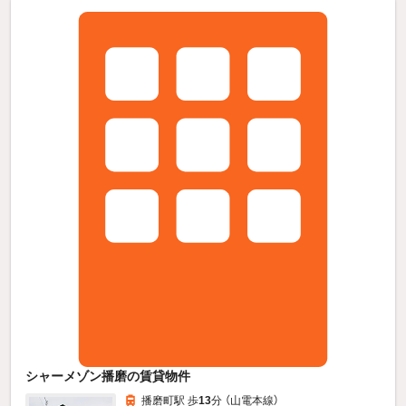
シャーメゾン播磨の賃貸物件
播磨町駅 歩
13
分 （山電本線）