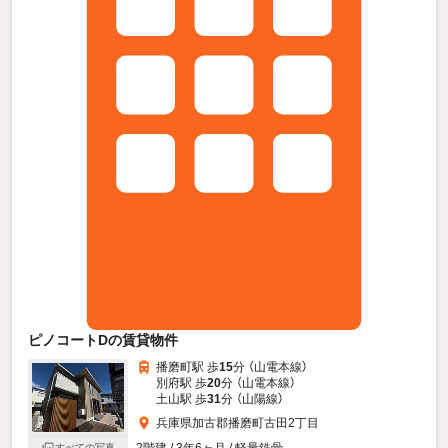
ピノコートDの賃貸物件
播磨町駅 歩
15
分 （山電本線）
別府駅 歩
20
分 （山電本線）
土山駅 歩
31
分 （山陽線）
兵庫県加古郡播磨町古田2丁目
すべての写真