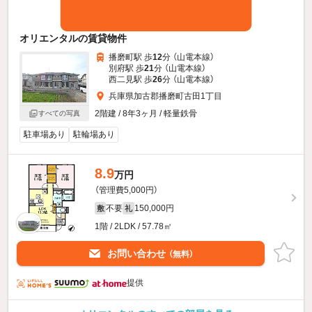
オリエンタルの賃貸物件
播磨町駅 歩
12
分 （山電本線）
別府駅 歩
21
分 （山電本線）
西二見駅 歩
26
分 （山電本線）
兵庫県加古郡播磨町古田1丁目
2階建 / 8年3ヶ月 / 軽量鉄骨
すべての写真
駐車場あり
駐輪場あり
8.9
万円
（管理費5,000円）
不要
150,000円
敷
礼
1階 / 2LDK / 57.78㎡
お問い合わせ
（無料）
提供