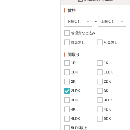
賃料
〜
管理費など込み
敷金無し
礼金無し
間取り
1R
1K
1DK
1LDK
2K
2DK
2LDK
3K
3DK
3LDK
4K
4DK
4LDK
5DK
5LDK以上