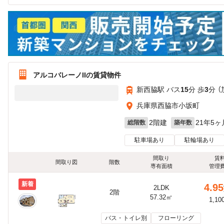
アルコバレーノIIの賃貸物件
新西脇駅 バス
15
分 歩
3
分 
兵庫県西脇市小坂町
2階建
21年5ヶ
総階数
築年数
駐車場あり
駐輪場あり
間取り
賃
間取り図
階数
専有面積
管理
新着
4.95
2LDK
2階
57.32㎡
1,10
バス・トイレ別
フローリング