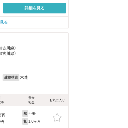
詳細を見る
を見る
（加古川線）
（加古川線）
月
木造
建物構造
料
敷金
お気に入り
費等
礼金
不要
敷
万円
1.0ヶ月
0円
礼