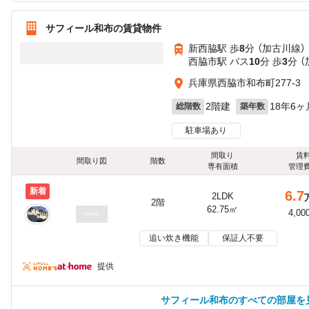
サフィール和布の賃貸物件
新西脇駅 歩
8
分 （加古川線）
西脇市駅 バス
10
分 歩
3
分 
兵庫県西脇市和布町277-3
2階建
18年6ヶ
総階数
築年数
駐車場あり
間取り
賃
間取り図
階数
専有面積
管理
新着
6.7
2LDK
2階
62.75㎡
4,00
追い炊き機能
保証人不要
提供
サフィール和布のすべての部屋を