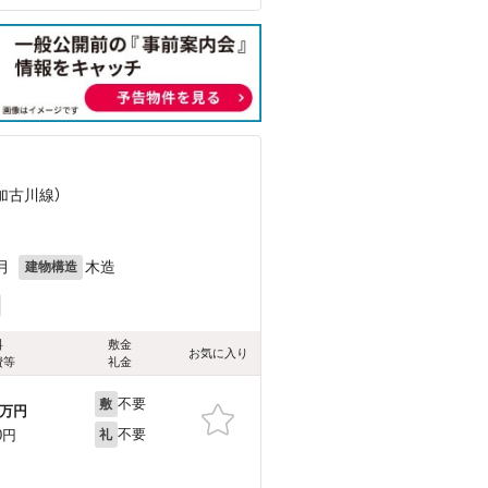
（加古川線）
月
木造
建物構造
料
敷金
お気に入り
費等
礼金
不要
敷
万円
不要
0円
礼