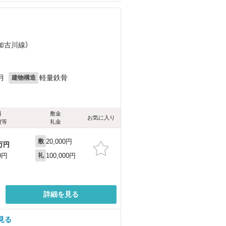
（加古川線）
月
軽量鉄骨
建物構造
料
敷金
お気に入り
費等
礼金
20,000円
敷
万円
100,000円
0円
礼
詳細を見る
見る