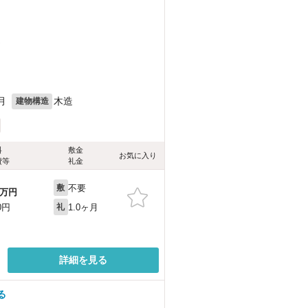
）
月
木造
建物構造
料
敷金
お気に入り
費等
礼金
不要
敷
万円
1.0ヶ月
0円
礼
詳細を見る
る