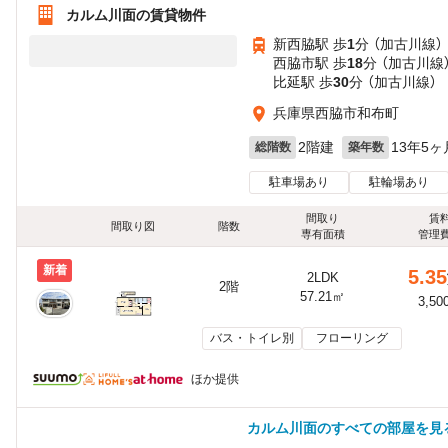
カルム川面の賃貸物件
新西脇駅 歩
1
分 （加古川線）
西脇市駅 歩
18
分 （加古川線
比延駅 歩
30
分 （加古川線）
兵庫県西脇市和布町
2階建
13年5ヶ
総階数
築年数
駐車場あり
駐輪場あり
間取り
賃
間取り図
階数
専有面積
管理
新着
5.35
2LDK
2階
57.21㎡
3,50
バス・トイレ別
フローリング
ほか提供
カルム川面のすべての部屋を見