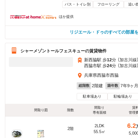
バス・トイレ別
フローリング
追い
ほか提供
リジエール・ドゥのすべての部屋
シャーメゾントールフェスキューの賃貸物件
新西脇駅 歩
12
分 （加古川線
西脇市駅 歩
24
分 （加古川線
兵庫県西脇市西脇
2階建
7年9ヶ
総階数
築年数
駐車場あり
駐輪場あり
間取り
賃
間取り図
階数
専有面積
管理
6.2
2LDK
2階
55.5㎡
5,00