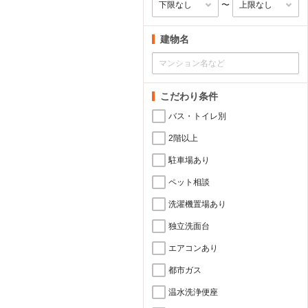
〜
建物名
こだわり条件
バス・トイレ別
2階以上
駐車場あり
ペット相談
洗濯機置場あり
独立洗面台
エアコンあり
都市ガス
温水洗浄便座