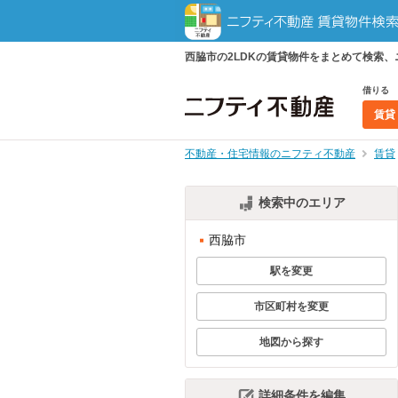
西脇市の2LDKの賃貸物件をまとめて検索
借りる
賃貸
不動産・住宅情報のニフティ不動産
賃貸
検索中のエリア
西脇市
駅を変更
市区町村を変更
地図から探す
詳細条件を編集