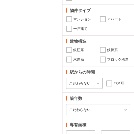
物件タイプ
マンション
アパート
一戸建て
建物構造
鉄筋系
鉄骨系
木造系
ブロック構造
駅からの時間
バス可
築年数
専有面積