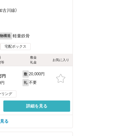
）
（加古川線）
軽量鉄骨
物構造
宅配ボックス
料
敷金
お気に入り
費等
礼金
20,000円
敷
万円
不要
0円
礼
ーリング
詳細を見る
を見る