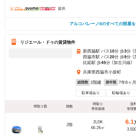
提供
アルコバレーノIIのすべての部屋
リジエール・ドゥの賃貸物件
新西脇駅 バス
10
分 歩
3
分 
西脇市駅 バス
20
分 歩
9
分 
比延駅 歩
45
分 （加古川線）
兵庫県西脇市小坂町
2階建
7年8ヶ
総階数
築年数
駐車場あり
駐輪場あり
間取り
賃
間取り図
階数
専有面積
管理
6.1
2LDK
2階
66.26㎡
3,50