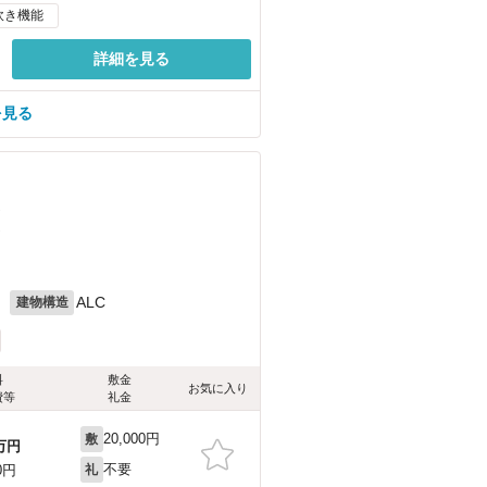
炊き機能
詳細を見る
を見る
）
）
月
ALC
建物構造
料
敷金
お気に入り
費等
礼金
20,000円
敷
万円
不要
0円
礼