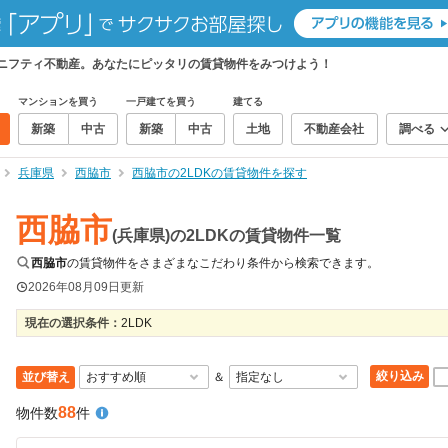
、ニフティ不動産。あなたにピッタリの賃貸物件をみつけよう！
マンションを買う
一戸建てを買う
建てる
新築
中古
新築
中古
土地
不動産会社
調べる
兵庫県
西脇市
西脇市の2LDKの賃貸物件を探す
西脇市
(兵庫県)の2LDKの賃貸物件一覧
西脇市
の賃貸物件をさまざまなこだわり条件から検索できます。
2026年08月09日
更新
現在の選択条件：
2LDK
絞り込み
並び替え
＆
88
物件数
件