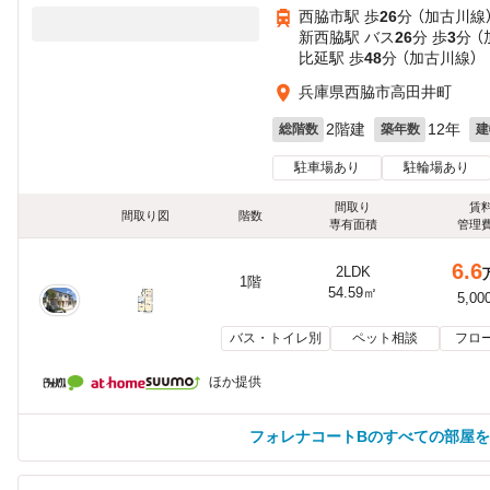
西脇市駅 歩
26
分 （加古川線
新西脇駅 バス
26
分 歩
3
分 
比延駅 歩
48
分 （加古川線）
兵庫県西脇市高田井町
2階建
12年
総階数
築年数
建
駐車場あり
駐輪場あり
間取り
賃
間取り図
階数
専有面積
管理
6.6
2LDK
1階
54.59㎡
5,00
バス・トイレ別
ペット相談
フロ
ほか提供
フォレナコートBのすべての部屋