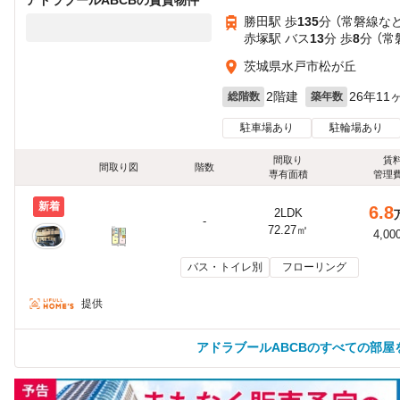
勝田駅 歩
135
分 （常磐線
な
赤塚駅 バス
13
分 歩
8
分 （常
茨城県水戸市松が丘
2階建
26年11
総階数
築年数
駐車場あり
駐輪場あり
間取り
賃
間取り図
階数
専有面積
管理
新着
6.8
2LDK
-
72.27㎡
4,00
バス・トイレ別
フローリング
提供
アドラブールABCBのすべての部屋