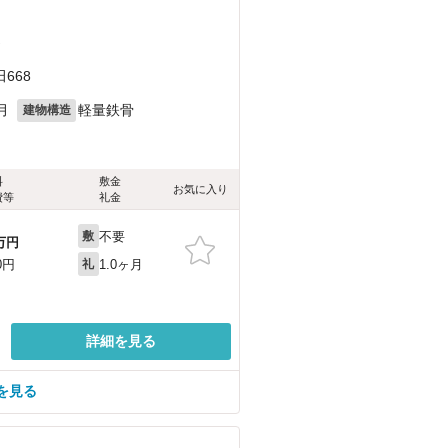
）
668
月
軽量鉄骨
建物構造
料
敷金
お気に入り
費等
礼金
不要
敷
万円
1.0ヶ月
0円
礼
詳細を見る
を見る