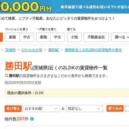
まとめて検索、ニフティ不動産。あなたにピッタリの賃貸物件をみつけよう！
マンションを買う
一戸建てを買う
建てる
新築
中古
新築
中古
土地
不動産会社
調べる
茨城県
ひたちなか市
勝田駅
勝田駅近くの2LDKの賃貸物件を探す
勝田駅
(茨城県)近くの2LDKの賃貸物件一覧
勝田駅
の賃貸物件をさまざまなこだわり条件から検索できます。
2026年08月05日
更新
現在の選択条件：
2LDK
絞り込み
並び替え
＆
287
物件数
件