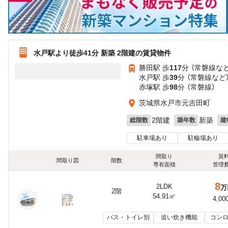
水戸駅より徒歩41分 新築 2階建の賃貸物件
勝田駅 歩
117
分 （常磐線
な
水戸駅 歩
39
分 （常磐線
など
赤塚駅 歩
98
分 （常磐線）
茨城県水戸市元吉田町
2階建
新築
総階数
築年数
建
駐車場あり
駐輪場あり
間取り
賃
間取り図
階数
専有面積
管理
8
2LDK
万
2階
54.91㎡
4,00
バス・トイレ別
追い炊き機能
コンロ