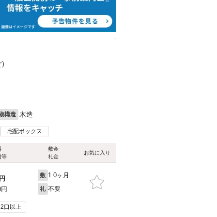
ど
）
）
木造
物構造
宅配ボックス
料
敷金
お気に入り
費等
礼金
1.0ヶ月
敷
円
不要
0円
礼
2口以上