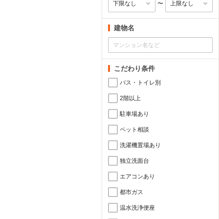
〜
建物名
こだわり条件
バス・トイレ別
2階以上
駐車場あり
ペット相談
洗濯機置場あり
独立洗面台
エアコンあり
都市ガス
温水洗浄便座