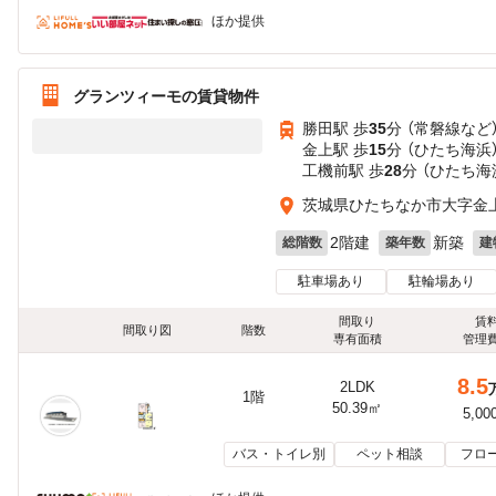
ほか提供
グランツィーモの賃貸物件
勝田駅 歩
35
分 （常磐線
など
金上駅 歩
15
分 （ひたち海浜
工機前駅 歩
28
分 （ひたち海
茨城県ひたちなか市大字金
2階建
新築
総階数
築年数
建
駐車場あり
駐輪場あり
間取り
賃
間取り図
階数
専有面積
管理
8.5
2LDK
1階
50.39㎡
5,00
バス・トイレ別
ペット相談
フロ