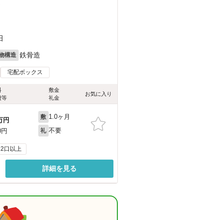
）
田
鉄骨造
物構造
宅配ボックス
料
敷金
お気に入り
費等
礼金
1.0ヶ月
敷
万円
不要
0円
礼
2口以上
詳細を見る