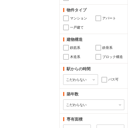
物件タイプ
マンション
アパート
一戸建て
建物構造
鉄筋系
鉄骨系
木造系
ブロック構造
駅からの時間
バス可
築年数
専有面積