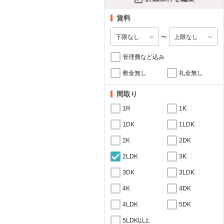
賃料
〜
管理費など込み
敷金無し
礼金無し
間取り
1R
1K
1DK
1LDK
2K
2DK
2LDK
3K
3DK
3LDK
4K
4DK
4LDK
5DK
5LDK以上