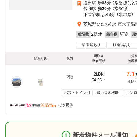
勝田駅 歩
68
分 （常磐線
など
佐和駅 歩
20
分 （常磐線）
下菅谷駅 歩
43
分 （水郡線）
茨城県ひたちなか市大字稲
2階建
新築
総階数
築年数
建
駐車場あり
駐輪場あり
間取り
賃
間取り図
階数
専有面積
管理
7.1
2LDK
2階
54.55㎡
4,00
バス・トイレ別
追い炊き機能
コンロ
ほか提供
新着物件メール通知