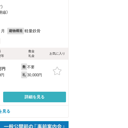
ど
）
磐線）
ヶ月
軽量鉄骨
建物構造
料
敷金
お気に入り
費等
礼金
不要
敷
万円
30,000円
0円
礼
詳細を見る
を見る