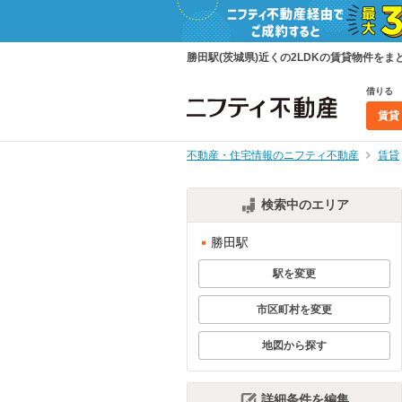
勝田駅(茨城県)近くの2LDKの賃貸物件を
借りる
賃貸
不動産・住宅情報のニフティ不動産
賃貸
検索中のエリア
勝田駅
駅を変更
市区町村を変更
地図から探す
詳細条件を編集