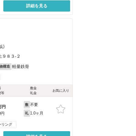
詳細を見る
）
）
浜）
上９８３-２
軽量鉄骨
物構造
料
敷金
お気に入り
費等
礼金
不要
敷
万円
1.0ヶ月
0円
礼
ーリング