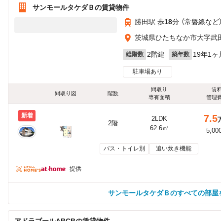
サンモールタケダＢの賃貸物件
勝田駅 歩
18
分 （常磐線
など
茨城県ひたちなか市大字武田
2階建
19年1ヶ
総階数
築年数
駐車場あり
間取り
賃
間取り図
階数
専有面積
管理
新着
7.5
2LDK
2階
62.6㎡
5,00
バス・トイレ別
追い炊き機能
提供
サンモールタケダＢのすべての部屋
アドラブールABCBの賃貸物件