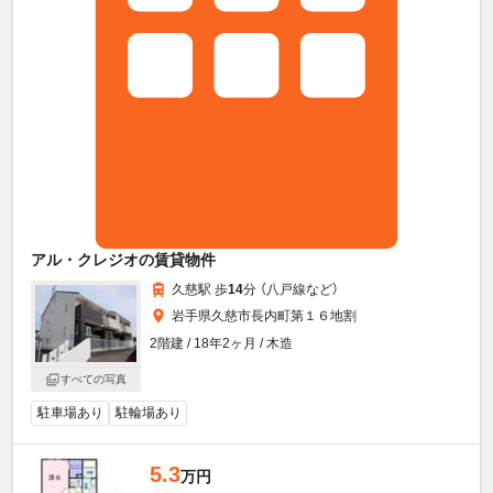
アル・クレジオの賃貸物件
久慈駅 歩
14
分 （八戸線
など
）
岩手県久慈市長内町第１６地割
2階建 / 18年2ヶ月 / 木造
すべての写真
駐車場あり
駐輪場あり
5.3
万円