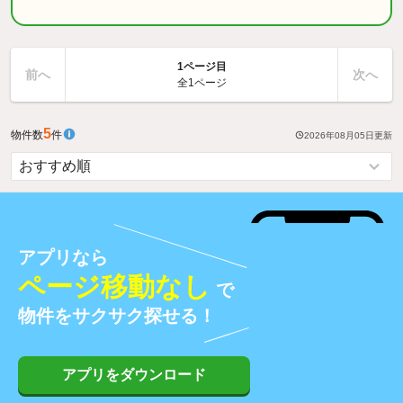
1ページ目
前へ
次へ
全1ページ
5
物件数
件
2026年08月05日
更新
アプリなら
ページ移動なし
で
物件をサクサク探せる！
アプリをダウンロード