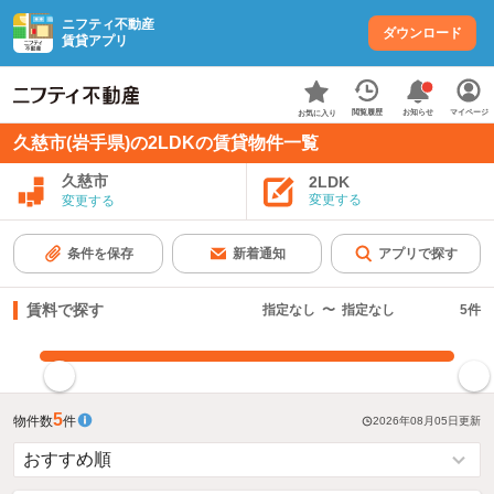
ニフティ不動産
ダウンロード
賃貸アプリ
お知らせ
閲覧履歴
マイページ
お気に入り
久慈市(岩手県)の2LDKの賃貸物件一覧
久慈市
2LDK
変更する
変更する
条件を保存
新着通知
アプリで探す
賃料で探す
指定なし
〜
指定なし
5
件
指定した賃料で絞り込む
5
物件数
件
2026年08月05日
更新