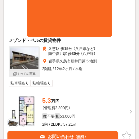
メゾンド・ベルの賃貸物件
久慈駅 歩
15
分 （八戸線
など
）
陸中夏井駅 歩
30
分 （八戸線）
岩手県久慈市新井田第５地割
2階建 / 12年2ヶ月 / 木造
すべての写真
駐車場あり
駐輪場あり
5.3
万円
（管理費2,300円）
不要
53,000円
敷
礼
2階 / 2LDK / 57.21㎡
お問い合わせ
（無料）