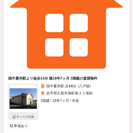
陸中夏井駅より徒歩14分 築18年7ヶ月 1階建の賃貸物件
陸中夏井駅 歩
14
分 （八戸線）
岩手県久慈市湊町第２１地割
1階建 / 18年7ヶ月 / 木造
すべての写真
駐車場あり