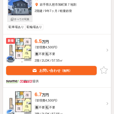
岩手県久慈市旭町第７地割
2階建 / 9年7ヶ月 / 軽量鉄骨
すべての写真
駐車場あり
駐輪場あり
6.5
新着
万円
（管理費4,500円）
不要
不要
敷
礼
2階 / 2LDK / 57.55㎡
お問い合わせ
（無料）
提供
6.7
万円
（管理費4,500円）
不要
不要
敷
礼
2階 / 2LDK / 57.55㎡