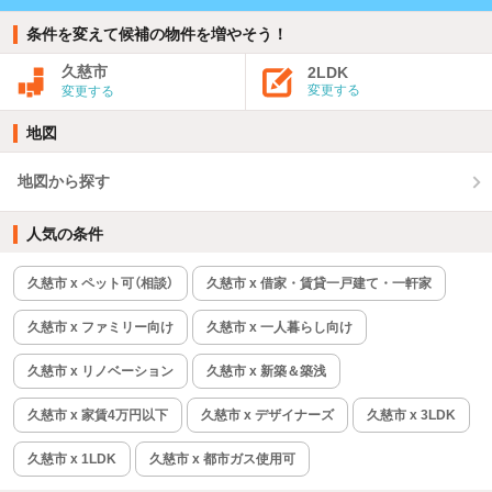
条件を変えて候補の物件を増やそう！
久慈市
2LDK
変更する
変更する
地図
地図から探す
人気の条件
久慈市 x ペット可（相談）
久慈市 x 借家・賃貸一戸建て・一軒家
久慈市 x ファミリー向け
久慈市 x 一人暮らし向け
久慈市 x リノベーション
久慈市 x 新築＆築浅
久慈市 x 家賃4万円以下
久慈市 x デザイナーズ
久慈市 x 3LDK
久慈市 x 1LDK
久慈市 x 都市ガス使用可