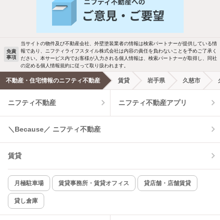
バス・トイレ別
2階以上
駐車場あり
ペット相談
当サイトの物件及び不動産会社、外壁塗装業者の情報は検索パートナーが提供している情
報であり、ニフティライフスタイル株式会社は内容の責任を負わないことを予めご了承く
免責
事項
ださい。本サービス内でお客様が入力される個人情報は、検索パートナーが取得し、同社
洗濯機置場あり
独立洗面台
の定める個人情報規約に従って取り扱われます。
不動産・住宅情報のニフティ不動産
賃貸
岩手県
久慈市
エアコンあり
都市ガス
ニフティ不動産
ニフティ不動産アプリ
温水洗浄便座
オートロック
＼Because／ ニフティ不動産
コンロ2口以上
追焚き機能
賃貸
TV付インターホン
角部屋
新着のみ
インターネット無料
月極駐車場
賃貸事務所・賃貸オフィス
貸店舗・店舗賃貸
貸し倉庫
該当件数:
物件一覧に反映
5
件