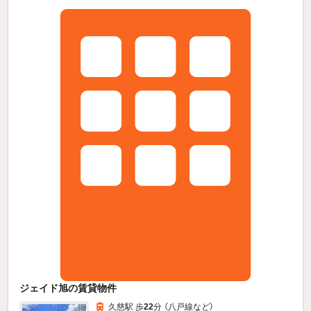
ジェイド旭の賃貸物件
久慈駅 歩
22
分 （八戸線
など
）