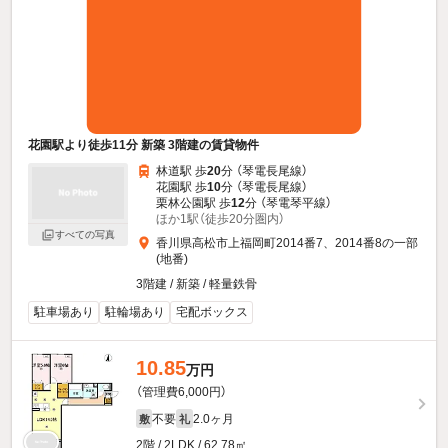
花園駅より徒歩11分 新築 3階建の賃貸物件
林道駅 歩
20
分 （琴電長尾線）
花園駅 歩
10
分 （琴電長尾線）
栗林公園駅 歩
12
分 （琴電琴平線）
ほか1駅（徒歩20分圏内）
すべての写真
香川県高松市上福岡町2014番7、2014番8の一部
(地番)
3階建 / 新築 / 軽量鉄骨
駐車場あり
駐輪場あり
宅配ボックス
10.85
万円
（管理費6,000円）
不要
2.0ヶ月
敷
礼
2階 / 2LDK / 62.78㎡