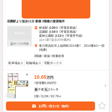
花園駅より徒歩11分 新築 3階建の賃貸物件
林道駅 歩
20
分 （琴電長尾線）
花園駅 歩
10
分 （琴電長尾線）
栗林公園駅 歩
12
分 （琴電琴平線）
ほか1駅（徒歩20分圏内）
すべての写真
香川県高松市上福岡町2014番7、2014番8の一部
(地番)
3階建 / 新築 / 軽量鉄骨
駐車場あり
駐輪場あり
宅配ボックス
10.65
万円
（管理費6,000円）
不要
2.0ヶ月
敷
礼
1階 / 2LDK / 62.78㎡
お問い合わせ
（無料）