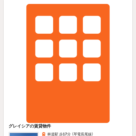
グレイシアの賃貸物件
林道駅 歩
17
分 （琴電長尾線）