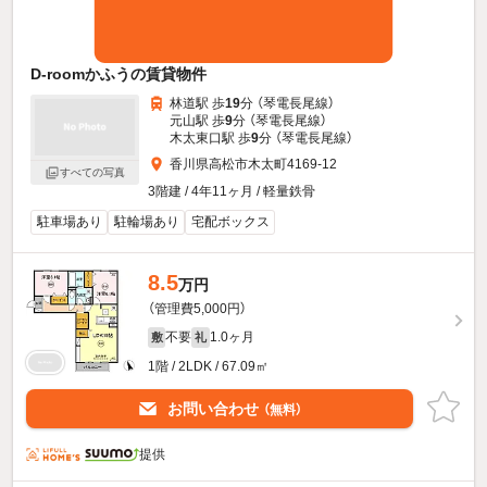
D-roomかふうの賃貸物件
林道駅 歩
19
分 （琴電長尾線）
元山駅 歩
9
分 （琴電長尾線）
木太東口駅 歩
9
分 （琴電長尾線）
香川県高松市木太町4169-12
すべての写真
3階建 / 4年11ヶ月 / 軽量鉄骨
駐車場あり
駐輪場あり
宅配ボックス
8.5
万円
（管理費5,000円）
不要
1.0ヶ月
敷
礼
1階 / 2LDK / 67.09㎡
お問い合わせ
（無料）
提供