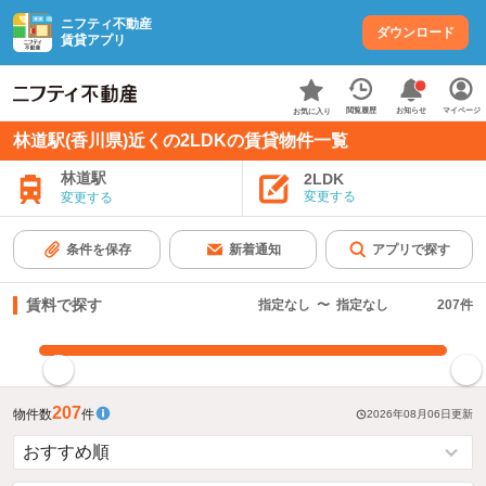
ニフティ不動産
ダウンロード
賃貸アプリ
お知らせ
閲覧履歴
マイページ
お気に入り
林道駅(香川県)近くの2LDKの賃貸物件一覧
林道駅
2LDK
変更する
変更する
条件を保存
新着通知
アプリで探す
賃料で探す
指定なし
〜
指定なし
207
件
指定した賃料で絞り込む
207
物件数
件
2026年08月06日
更新