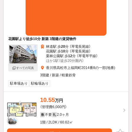
花園駅より徒歩10分 新築 3階建の賃貸物件
林道駅 歩
20
分 （琴電長尾線）
花園駅 歩
10
分 （琴電長尾線）
栗林公園駅 歩
12
分 （琴電琴平線）
ほか1駅（徒歩20分圏内）
香川県高松市上福岡町2014番8の一部(地番)
すべての写真
3階建 / 新築 / 軽量鉄骨
駐車場あり
駐輪場あり
10.55
万円
（管理費6,000円）
不要
2.0ヶ月
敷
礼
1階 / 2LDK / 60.62㎡