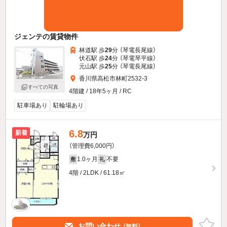
ジェンテの賃貸物件
林道駅 歩
29
分 （琴電長尾線）
伏石駅 歩
24
分 （琴電琴平線）
元山駅 歩
25
分 （琴電長尾線）
香川県高松市林町2532-3
すべての写真
4階建 / 18年5ヶ月 / RC
駐車場あり
駐輪場あり
6.8
新着
万円
（管理費6,000円）
1.0ヶ月
不要
敷
礼
4階 / 2LDK / 61.18㎡
お問い合わせ
（無料）