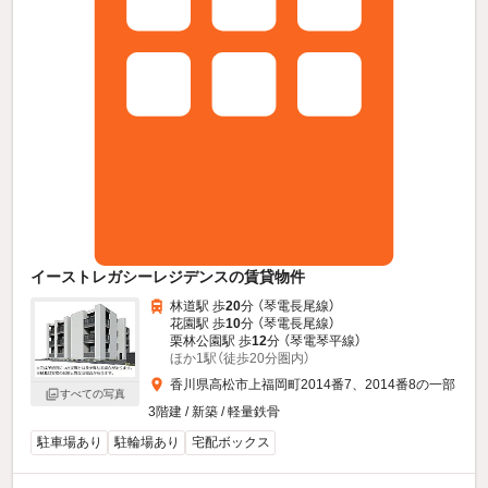
イーストレガシーレジデンスの賃貸物件
林道駅 歩
20
分 （琴電長尾線）
花園駅 歩
10
分 （琴電長尾線）
栗林公園駅 歩
12
分 （琴電琴平線）
ほか1駅（徒歩20分圏内）
香川県高松市上福岡町2014番7、2014番8の一部
すべての写真
3階建 / 新築 / 軽量鉄骨
駐車場あり
駐輪場あり
宅配ボックス