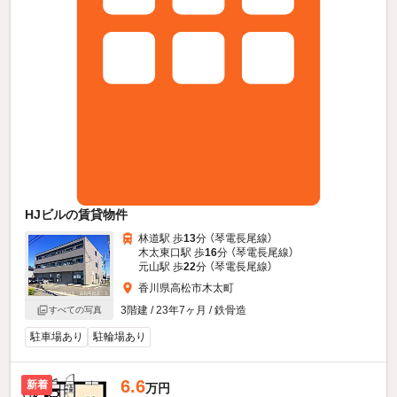
HJビルの賃貸物件
林道駅 歩
13
分 （琴電長尾線）
木太東口駅 歩
16
分 （琴電長尾線）
元山駅 歩
22
分 （琴電長尾線）
香川県高松市木太町
3階建 / 23年7ヶ月 / 鉄骨造
すべての写真
駐車場あり
駐輪場あり
6.6
新着
万円