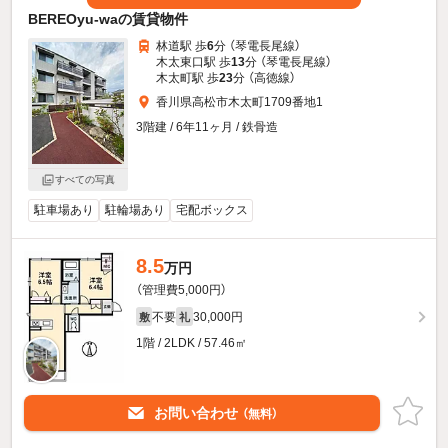
BEREOyu-waの賃貸物件
林道駅 歩
6
分 （琴電長尾線）
木太東口駅 歩
13
分 （琴電長尾線）
木太町駅 歩
23
分 （高徳線）
香川県高松市木太町1709番地1
3階建 / 6年11ヶ月 / 鉄骨造
すべての写真
駐車場あり
駐輪場あり
宅配ボックス
8.5
万円
（管理費5,000円）
不要
30,000円
敷
礼
1階 / 2LDK / 57.46㎡
お問い合わせ
（無料）