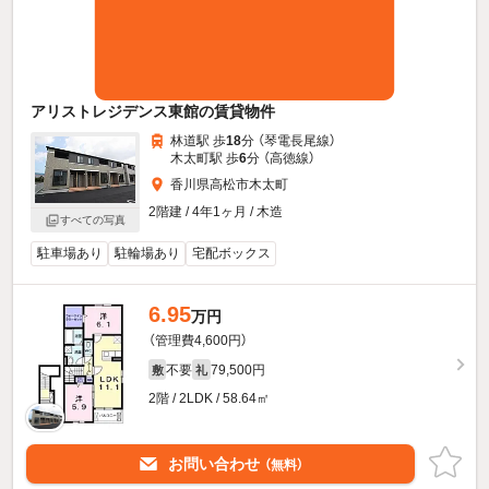
アリストレジデンス東館の賃貸物件
林道駅 歩
18
分 （琴電長尾線）
木太町駅 歩
6
分 （高徳線）
香川県高松市木太町
2階建 / 4年1ヶ月 / 木造
すべての写真
駐車場あり
駐輪場あり
宅配ボックス
6.95
万円
（管理費4,600円）
不要
79,500円
敷
礼
2階 / 2LDK / 58.64㎡
お問い合わせ
（無料）