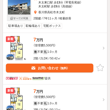
木太東口駅 歩
13
分 （琴電長尾線）
木太町駅 歩
15
分 （高徳線）
香川県高松市木太町
2階建 / 7年11ヶ月 / 軽量鉄骨
すべての写真
駐車場あり
駐輪場あり
宅配ボックス
7
新着
万円
（管理費5,500円）
不要
1.0ヶ月
敷
礼
2階 / 2LDK / 50.42㎡
お問い合わせ
（無料）
提供
7
新着
万円
（管理費5,500円）
不要
1.0ヶ月
敷
礼
2階 / 2LDK / 50.12㎡