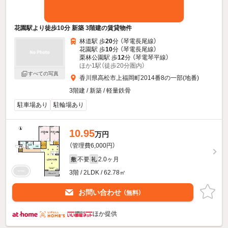
花園駅より徒歩10分 新築 3階建の賃貸物件
林道駅 歩
20
分 （琴電長尾線）
花園駅 歩
10
分 （琴電長尾線）
栗林公園駅 歩
12
分 （琴電琴平線）
ほか1駅（徒歩20分圏内）
すべての写真
香川県高松市上福岡町2014番8の一部(地番)
3階建 / 新築 / 軽量鉄骨
駐車場あり
駐輪場あり
10.95
万円
（管理費6,000円）
不要
2.0ヶ月
敷
礼
3階 / 2LDK / 62.78㎡
お問い合わせ
（無料）
ほか提供