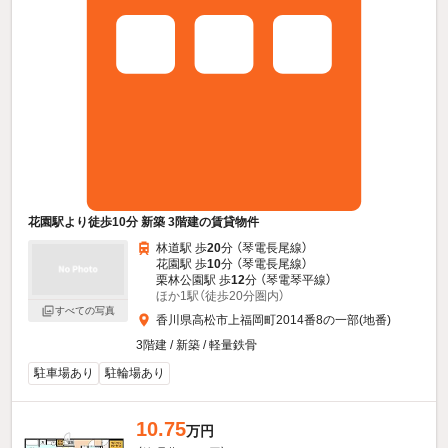
花園駅より徒歩10分 新築 3階建の賃貸物件
林道駅 歩
20
分 （琴電長尾線）
花園駅 歩
10
分 （琴電長尾線）
栗林公園駅 歩
12
分 （琴電琴平線）
ほか1駅（徒歩20分圏内）
すべての写真
香川県高松市上福岡町2014番8の一部(地番)
3階建 / 新築 / 軽量鉄骨
駐車場あり
駐輪場あり
10.75
万円