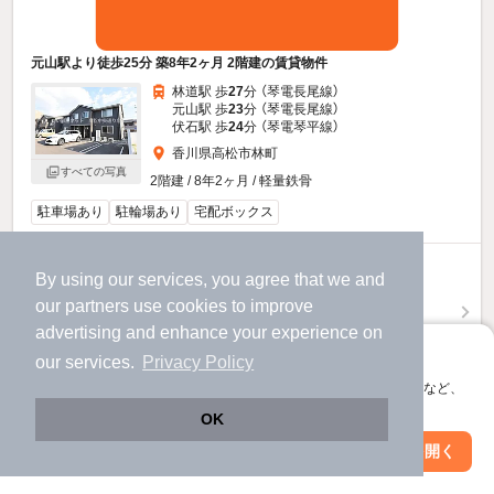
元山駅より徒歩25分 築8年2ヶ月 2階建の賃貸物件
林道駅 歩
27
分 （琴電長尾線）
元山駅 歩
23
分 （琴電長尾線）
伏石駅 歩
24
分 （琴電琴平線）
香川県高松市林町
すべての写真
2階建 / 8年2ヶ月 / 軽量鉄骨
駐車場あり
駐輪場あり
宅配ボックス
7.8
万円
By using our services, you agree that we and
（管理費5,500円）
our
partners
use cookies to improve
不要
1.0ヶ月
敷
礼
advertising and enhance your experience on
アプリに切り替えて、サクサクお部屋探し
1階 / 2LDK / 55.29㎡
our services.
Privacy Policy
会員登録なしですぐ使える。マップ検索やお気に入り保存など、
お問い合わせ
（無料）
アプリ限定の便利な機能が使えます！
OK
ほか提供
Web版で続行
アプリを開く
駅・沿線を変更
絞り込み条件を変更