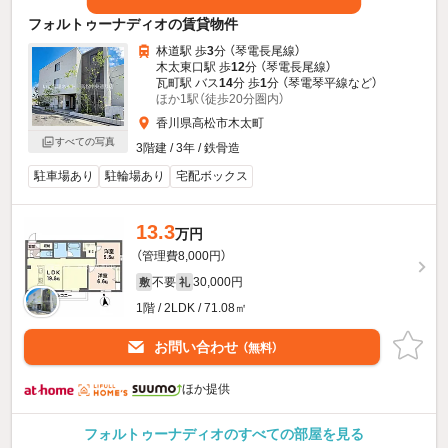
フォルトゥーナディオの賃貸物件
林道駅 歩
3
分 （琴電長尾線）
木太東口駅 歩
12
分 （琴電長尾線）
瓦町駅 バス
14
分 歩
1
分 （琴電琴平線
など
）
ほか1駅（徒歩20分圏内）
香川県高松市木太町
すべての写真
3階建 / 3年 / 鉄骨造
駐車場あり
駐輪場あり
宅配ボックス
13.3
万円
（管理費8,000円）
不要
30,000円
敷
礼
1階 / 2LDK / 71.08㎡
お問い合わせ
（無料）
ほか提供
フォルトゥーナディオのすべての部屋を見る