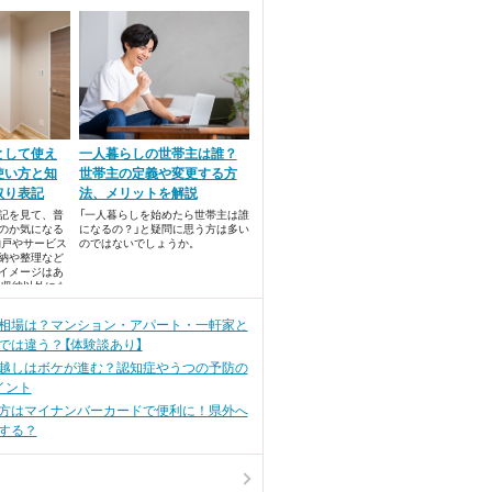
として使え
一人暮らしの世帯主は誰？
使い方と知
世帯主の定義や変更する方
取り表記
法、メリットを解説
記を見て、普
「一人暮らしを始めたら世帯主は誰
のか気になる
になるの？」と疑問に思う方は多い
納戸やサービス
のではないでしょうか。
納や整理など
イメージはあ
、収納以外にも
法を知りたく
戸を活用したい
相場は？マンション・アパート・一軒家と
をチェックし
では違う？【体験談あり】
越しはボケが進む？認知症やうつの予防の
イント
方はマイナンバーカードで便利に！県外へ
する？