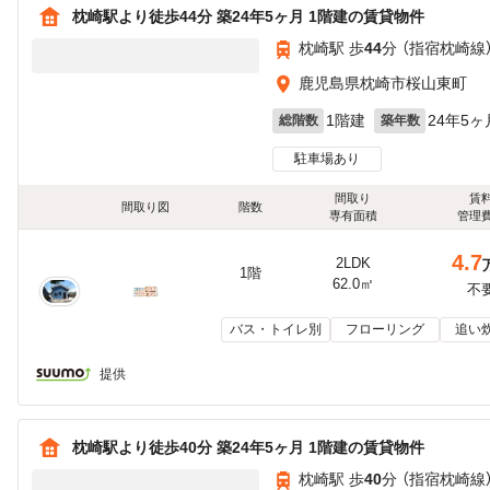
枕崎駅より徒歩44分 築24年5ヶ月 1階建の賃貸物件
枕崎駅 歩
44
分 （指宿枕崎線
鹿児島県枕崎市桜山東町
1階建
24年5ヶ
総階数
築年数
駐車場あり
間取り
賃
間取り図
階数
専有面積
管理
4.7
2LDK
1階
62.0㎡
不
バス・トイレ別
フローリング
追い
提供
枕崎駅より徒歩40分 築24年5ヶ月 1階建の賃貸物件
枕崎駅 歩
40
分 （指宿枕崎線