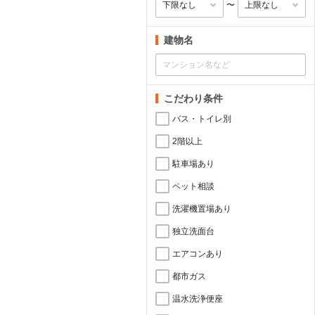
〜
建物名
こだわり条件
バス・トイレ別
2階以上
駐車場あり
ペット相談
洗濯機置場あり
独立洗面台
エアコンあり
都市ガス
温水洗浄便座