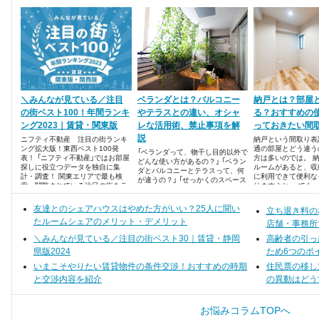
＼みんなが見ている／注目
ベランダとは？バルコニー
納戸とは？部屋
の街ベスト100！年間ランキ
やテラスとの違い、オシャ
る？おすすめの
ング2023｜賃貸・関東版
レな活用術、禁止事項を解
っておきたい間
説
ニフティ不動産 注目の街ランキ
納戸という間取り表
ング拡大版！東西ベスト100発
通の部屋とどう違う
「ベランダって、物干し目的以外で
表！ 「ニフティ不動産」ではお部屋
方は多いのでは。 
どんな使い方があるの？」 「ベラン
探しに役立つデータを独自に集
ルームがあると、収
ダとバルコニーとテラスって、何
計・調査！ 関東エリアで最も検
に利用できて便利な
が違うの？」 「せっかくのスペース
索・閲覧されている注目の街をラ
りますよね。 でも
だからベランダを上手に活用した
ンキング形式でまとめました。
納戸を活用できる方
い」 物件を探している時、陽当た
ありませんか？ 納
友達とのシェアハウスはやめた方がいい？25人に聞い
りを重視している方は多いです
立ち退き料の
方は、ぜひこの記事
が、意外とみんな「ベランダ」につ
たルームシェアのメリット・デメリット
てみてくださいね。
店舗・事務所
いては詳しく知らないのではない
でしょうか。
＼みんなが見ている／注目の街ベスト30｜賃貸・静岡
高齢者の引っ
県版2024
ため6つのポ
いまこそやりたい賃貸物件の条件交渉！おすすめの時期
住民票の移し
と交渉内容を紹介
の異動はどう
お悩みコラムTOPへ