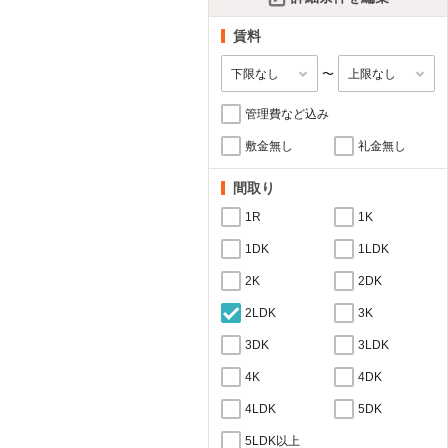
賃料
〜
管理費など込み
敷金無し
礼金無し
間取り
1R
1K
1DK
1LDK
2K
2DK
2LDK
3K
3DK
3LDK
4K
4DK
4LDK
5DK
5LDK以上