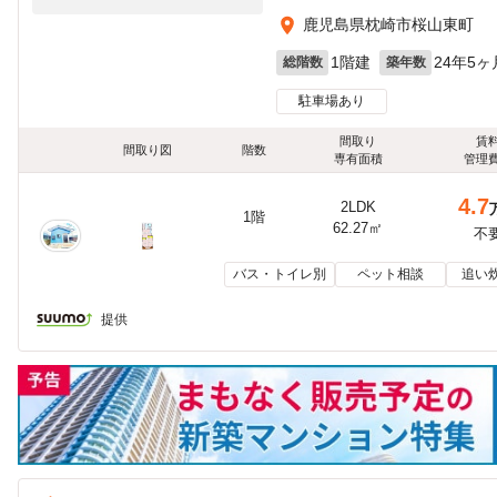
鹿児島県枕崎市桜山東町
1階建
24年5ヶ
総階数
築年数
駐車場あり
間取り
賃
間取り図
階数
専有面積
管理
4.7
2LDK
1階
62.27㎡
不
バス・トイレ別
ペット相談
追い
提供