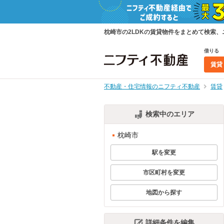
枕崎市の2LDKの賃貸物件をまとめて検索
借りる
賃貸
不動産・住宅情報のニフティ不動産
賃貸
検索中のエリア
枕崎市
駅を変更
市区町村を変更
地図から探す
詳細条件を編集