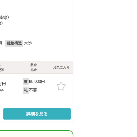
）
崎線）
）
月
木造
建物構造
料
敷金
お気に入り
費等
礼金
98,000円
敷
万円
不要
0円
礼
詳細を見る