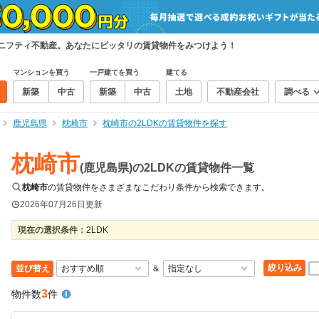
、ニフティ不動産。あなたにピッタリの賃貸物件をみつけよう！
マンションを買う
一戸建てを買う
建てる
新築
中古
新築
中古
土地
不動産会社
調べる
鹿児島県
枕崎市
枕崎市の2LDKの賃貸物件を探す
枕崎市
(鹿児島県)の2LDKの賃貸物件一覧
枕崎市
の賃貸物件をさまざまなこだわり条件から検索できます。
2026年07月26日
更新
現在の選択条件：
2LDK
絞り込み
並び替え
＆
3
物件数
件