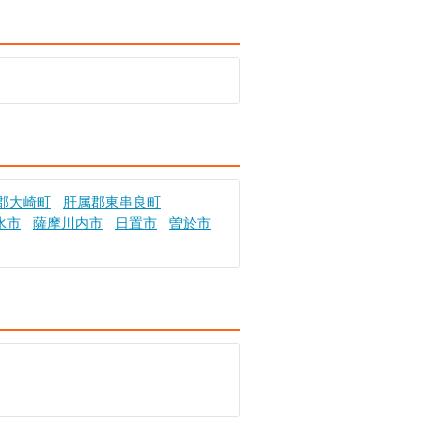
郡大崎町
肝属郡東串良町
水市
薩摩川内市
日置市
曽於市