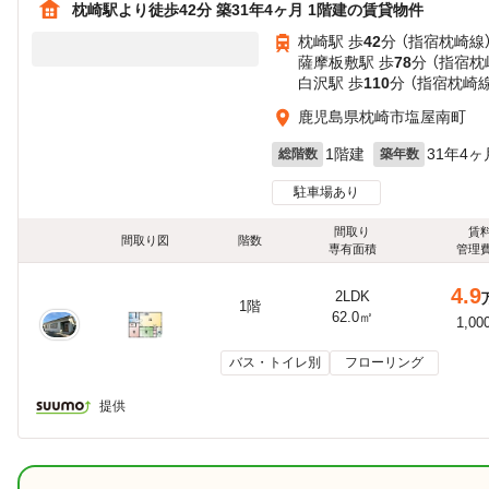
枕崎駅より徒歩42分 築31年4ヶ月 1階建の賃貸物件
枕崎駅 歩
42
分 （指宿枕崎線
薩摩板敷駅 歩
78
分 （指宿枕
白沢駅 歩
110
分 （指宿枕崎線
鹿児島県枕崎市塩屋南町
1階建
31年4ヶ
総階数
築年数
駐車場あり
間取り
賃
間取り図
階数
専有面積
管理
4.9
2LDK
1階
62.0㎡
1,00
バス・トイレ別
フローリング
提供