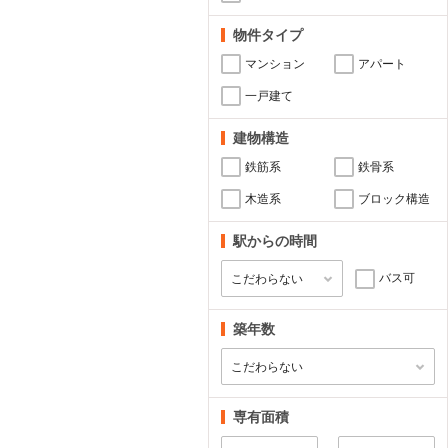
物件タイプ
マンション
アパート
一戸建て
建物構造
鉄筋系
鉄骨系
木造系
ブロック構造
駅からの時間
バス可
築年数
専有面積