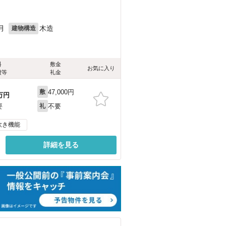
月
木造
建物構造
料
敷金
お気に入り
費等
礼金
47,000円
敷
万円
不要
要
礼
炊き機能
詳細を見る