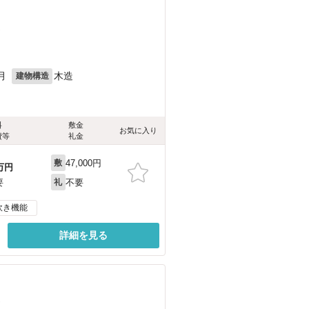
）
月
木造
建物構造
料
敷金
お気に入り
費等
礼金
47,000円
敷
万円
不要
要
礼
炊き機能
詳細を見る
）