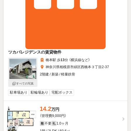
ツカバレジデンスの賃貸物件
橋本駅 歩
13
分 （横浜線
など
）
神奈川県相模原市緑区西橋本３丁目2-37
2階建 / 新築 / 軽量鉄骨
すべての写真
駐車場あり
駐輪場あり
宅配ボックス
14.2
万円
（管理費9,000円）
不要
1.0ヶ月
敷
礼