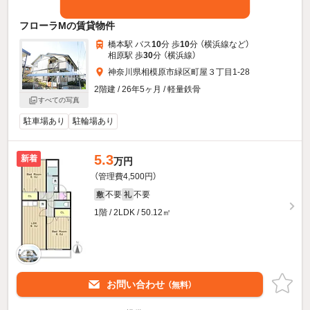
フローラMの賃貸物件
橋本駅 バス
10
分 歩
10
分 （横浜線
など
）
相原駅 歩
30
分 （横浜線）
神奈川県相模原市緑区町屋３丁目1-28
2階建 / 26年5ヶ月 / 軽量鉄骨
すべての写真
駐車場あり
駐輪場あり
5.3
新着
万円
（管理費4,500円）
不要
不要
敷
礼
1階 / 2LDK / 50.12㎡
お問い合わせ
（無料）