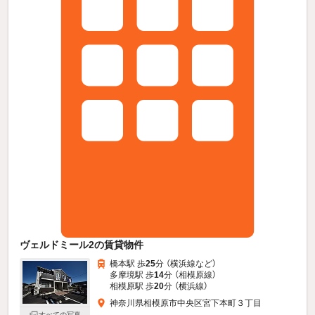
ヴェルドミール2の賃貸物件
橋本駅 歩
25
分 （横浜線
など
）
多摩境駅 歩
14
分 （相模原線）
相模原駅 歩
20
分 （横浜線）
神奈川県相模原市中央区宮下本町３丁目
すべての写真