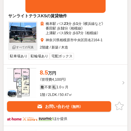
サンライトテラスKSの賃貸物件
橋本駅 バス
23
分 歩
1
分 （横浜線
など
）
番田駅 歩
32
分 （相模線）
上溝駅 バス
15
分 歩
17
分 （相模線）
神奈川県相模原市中央区田名2164-1
2階建 / 新築 / 木造
すべての写真
駐車場あり
駐輪場あり
宅配ボックス
8.5
万円
（管理費4,100円）
不要
1.0ヶ月
敷
礼
1階 / 2LDK / 50.47㎡
お問い合わせ
（無料）
ほか提供