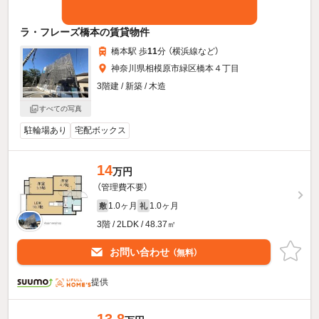
ラ・フレーズ橋本の賃貸物件
橋本駅 歩
11
分 （横浜線
など
）
神奈川県相模原市緑区橋本４丁目
3階建 / 新築 / 木造
すべての写真
駐輪場あり
宅配ボックス
14
万円
（管理費不要）
1.0ヶ月
1.0ヶ月
敷
礼
3階 / 2LDK / 48.37㎡
お問い合わせ
（無料）
提供