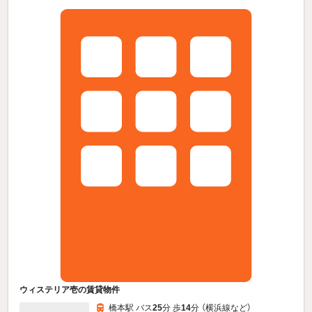
ウィステリア壱の賃貸物件
橋本駅 バス
25
分 歩
14
分 （横浜線
など
）