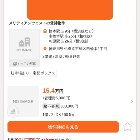
メリディアンウェストの賃貸物件
橋本駅 歩
9
分 （横浜線
など
）
南橋本駅 歩
25
分 （相模線）
相原駅 歩
26
分 （横浜線）
神奈川県相模原市緑区西橋本2丁目
3階建 / 新築 / 軽量鉄骨
すべての写真
駐車場あり
宅配ボックス
15.4
万円
（管理費6,000円）
不要
308,000円
敷
礼
1階 / 2LDK / 60.5㎡
物件詳細を見る
ほか提供