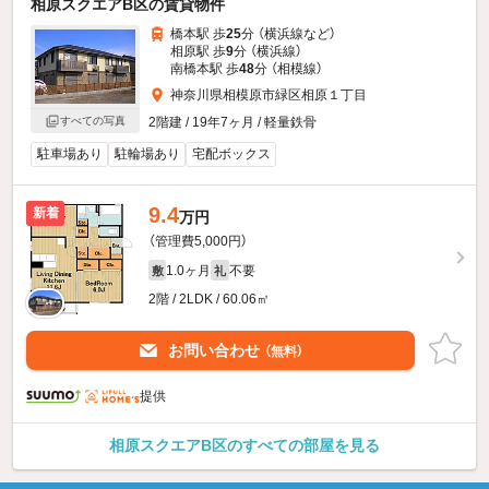
相原スクエアB区の賃貸物件
橋本駅 歩
25
分 （横浜線
など
）
相原駅 歩
9
分 （横浜線）
南橋本駅 歩
48
分 （相模線）
神奈川県相模原市緑区相原１丁目
2階建 / 19年7ヶ月 / 軽量鉄骨
すべての写真
駐車場あり
駐輪場あり
宅配ボックス
9.4
新着
万円
（管理費5,000円）
1.0ヶ月
不要
敷
礼
2階 / 2LDK / 60.06㎡
お問い合わせ
（無料）
提供
相原スクエアB区のすべての部屋を見る