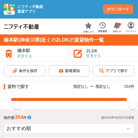
ニフティ不動産
ダウンロード
賃貸アプリ
お知らせ
閲覧履歴
マイページ
お気に入り
橋本駅(神奈川県)近くの2LDKの賃貸物件一覧
橋本駅
2LDK
変更する
変更する
条件を保存
新着通知
アプリで探す
賃料で探す
指定なし
〜
指定なし
354
件
指定した賃料で絞り込む
354
物件数
件
2026年08月07日
更新