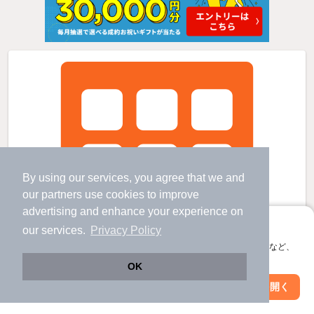
By using our services, you agree that we and
our
partners
use cookies to improve
advertising and enhance your experience on
アプリに切り替えて、サクサクお部屋探し
our services.
Privacy Policy
会員登録なしですぐ使える。マップ検索やお気に入り保存など、
アプリ限定の便利な機能が使えます！
OK
Web版で続行
アプリを開く
駅・沿線を変更
絞り込み条件を変更