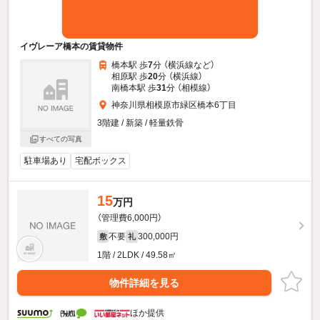
イヴレーア橋本の賃貸物件
橋本駅 歩
7
分 （横浜線
など
）
相原駅 歩
20
分 （横浜線）
南橋本駅 歩
31
分 （相模線）
神奈川県相模原市緑区橋本6丁目
3階建 / 新築 / 軽量鉄骨
すべての写真
駐車場あり
宅配ボックス
15
万円
（管理費6,000円）
不要
300,000円
敷
礼
1階 / 2LDK / 49.58㎡
物件詳細を見る
ほか提供