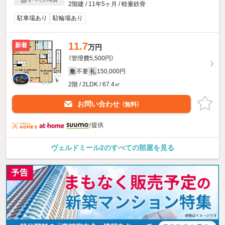
2階建 / 11年5ヶ月 / 軽量鉄骨
駐車場あり
駐輪場あり
11.7
新着
万円
（管理費5,500円）
不要
150,000円
敷
礼
2階 / 2LDK / 67.4㎡
お問い合わせ
（無料）
提供
ヴェルドミール2のすべての部屋を見る