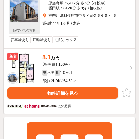
原当麻駅 バス
17
分 歩
3
分 （相模線）
番田駅 バス
20
分 歩
9
分 （相模線）
神奈川県相模原市中央区田名５６９４-５
3階建 / 4年1ヶ月 / 木造
すべての写真
駐車場あり
駐輪場あり
宅配ボックス
8.1
新着
万円
（管理費4,100円）
不要
1.0ヶ月
敷
礼
2階 / 2LDK / 54.61㎡
物件詳細を見る
ほか提供