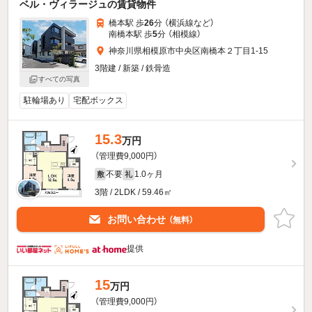
ベル・ヴィラージュの賃貸物件
橋本駅 歩
26
分 （横浜線
など
）
南橋本駅 歩
5
分 （相模線）
神奈川県相模原市中央区南橋本２丁目1-15
3階建 / 新築 / 鉄骨造
すべての写真
駐輪場あり
宅配ボックス
15.3
万円
（管理費9,000円）
不要
1.0ヶ月
敷
礼
3階 / 2LDK / 59.46㎡
お問い合わせ
（無料）
提供
15
万円
（管理費9,000円）