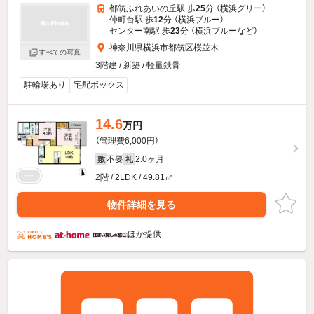
都筑ふれあいの丘駅 歩
25
分 （横浜グリー）
仲町台駅 歩
12
分 （横浜ブルー）
センター南駅 歩
23
分 （横浜ブルー
など
）
神奈川県横浜市都筑区桜並木
すべての写真
3階建 / 新築 / 軽量鉄骨
駐輪場あり
宅配ボックス
14.6
万円
（管理費6,000円）
不要
2.0ヶ月
敷
礼
2階 / 2LDK / 49.81㎡
物件詳細を見る
ほか提供