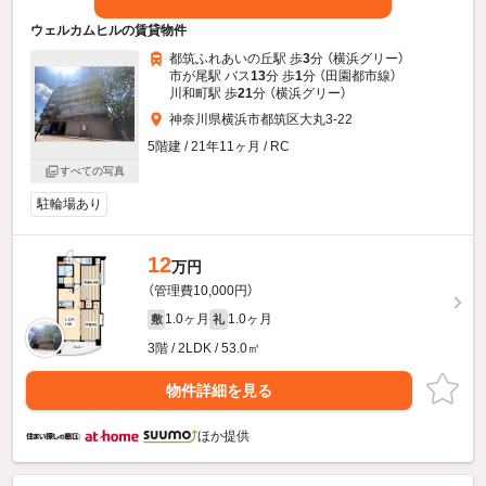
ウェルカムヒルの賃貸物件
都筑ふれあいの丘駅 歩
3
分 （横浜グリー）
市が尾駅 バス
13
分 歩
1
分 （田園都市線）
川和町駅 歩
21
分 （横浜グリー）
神奈川県横浜市都筑区大丸3-22
5階建 / 21年11ヶ月 / RC
すべての写真
駐輪場あり
12
万円
（管理費10,000円）
1.0ヶ月
1.0ヶ月
敷
礼
3階 / 2LDK / 53.0㎡
物件詳細を見る
ほか提供