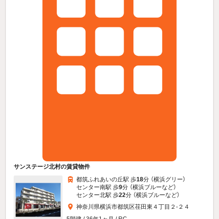
サンステージ北村の賃貸物件
都筑ふれあいの丘駅 歩
18
分 （横浜グリー）
センター南駅 歩
9
分 （横浜ブルー
など
）
センター北駅 歩
22
分 （横浜ブルー
など
）
神奈川県横浜市都筑区荏田東４丁目２-２４