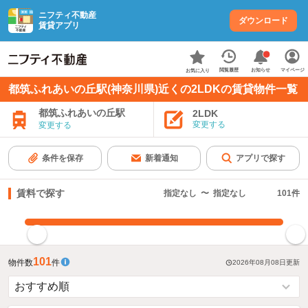
ニフティ不動産
ダウンロード
賃貸アプリ
お知らせ
閲覧履歴
マイページ
お気に入り
都筑ふれあいの丘駅(神奈川県)近くの2LDKの賃貸物件一覧
都筑ふれあいの丘駅
2LDK
変更する
変更する
条件を保存
新着通知
アプリで探す
賃料で探す
指定なし
〜
指定なし
101
件
指定した賃料で絞り込む
101
物件数
件
2026年08月08日
更新