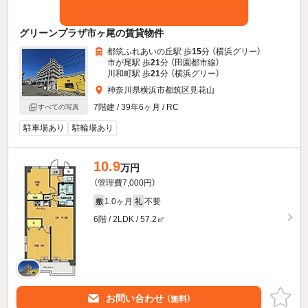
グリーンプラザ市ヶ尾の賃貸物件
都筑ふれあいの丘駅 歩
15
分 （横浜グリー）
市が尾駅 歩
21
分 （田園都市線）
川和町駅 歩
21
分 （横浜グリー）
神奈川県横浜市都筑区見花山
7階建 / 39年6ヶ月 / RC
すべての写真
駐車場あり
駐輪場あり
10.9
万円
（管理費7,000円）
1.0ヶ月
不要
敷
礼
6階 / 2LDK / 57.2㎡
お問い合わせ
（無料）