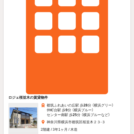
ロジェ桜並木の賃貸物件
都筑ふれあいの丘駅 歩
28
分 （横浜グリー）
仲町台駅 歩
9
分 （横浜ブルー）
センター南駅 歩
25
分 （横浜ブルー
など
）
神奈川県横浜市都筑区桜並木２３-３
2階建 / 3年1ヶ月 / 木造