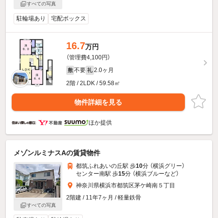
すべての写真
駐輪場あり
宅配ボックス
16.7
万円
（管理費4,100円）
不要
2.0ヶ月
敷
礼
2階 / 2LDK / 59.58㎡
物件詳細を見る
ほか提供
メゾンルミナスAの賃貸物件
都筑ふれあいの丘駅 歩
10
分 （横浜グリー）
センター南駅 歩
15
分 （横浜ブルー
など
）
神奈川県横浜市都筑区茅ケ崎南５丁目
2階建 / 11年7ヶ月 / 軽量鉄骨
すべての写真