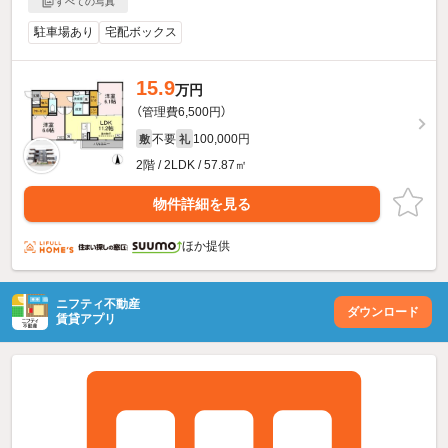
すべての写真
駐車場あり
宅配ボックス
15.9
万円
（管理費6,500円）
不要
100,000円
敷
礼
2階 / 2LDK / 57.87㎡
物件詳細を見る
ほか提供
ニフティ不動産
ダウンロード
賃貸アプリ