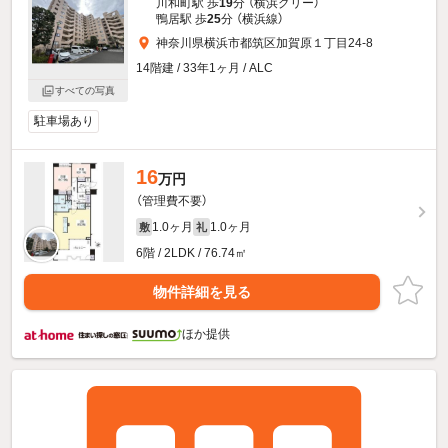
川和町駅 歩
19
分 （横浜グリー）
鴨居駅 歩
25
分 （横浜線）
神奈川県横浜市都筑区加賀原１丁目24-8
14階建 / 33年1ヶ月 / ALC
すべての写真
駐車場あり
16
万円
（管理費不要）
1.0ヶ月
1.0ヶ月
敷
礼
6階 / 2LDK / 76.74㎡
物件詳細を見る
ほか提供