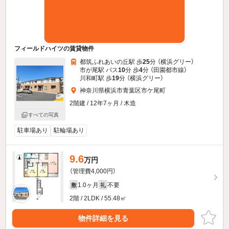
フィールドハイツの賃貸物件
都筑ふれあいの丘駅 歩
25
分 （横浜グリー）
市が尾駅 バス
10
分 歩
4
分 （田園都市線）
川和町駅 歩
19
分 （横浜グリー）
神奈川県横浜市青葉区市ケ尾町
2階建 / 12年7ヶ月 / 木造
すべての写真
駐車場あり
駐輪場あり
9.6
万円
（管理費4,000円）
1.0ヶ月
不要
敷
礼
2階 / 2LDK / 55.48㎡
物件詳細を見る