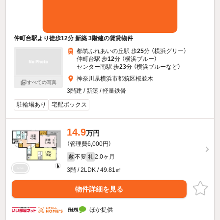
仲町台駅より徒歩12分 新築 3階建の賃貸物件
都筑ふれあいの丘駅 歩
25
分 （横浜グリー）
仲町台駅 歩
12
分 （横浜ブルー）
センター南駅 歩
23
分 （横浜ブルー
など
）
神奈川県横浜市都筑区桜並木
すべての写真
3階建 / 新築 / 軽量鉄骨
駐輪場あり
宅配ボックス
14.9
万円
（管理費6,000円）
不要
2.0ヶ月
敷
礼
3階 / 2LDK / 49.81㎡
物件詳細を見る
ほか提供