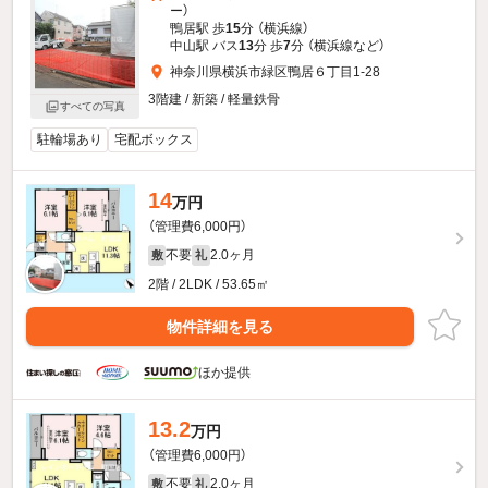
ー）
鴨居駅 歩
15
分 （横浜線）
中山駅 バス
13
分 歩
7
分 （横浜線
など
）
神奈川県横浜市緑区鴨居６丁目1-28
3階建 / 新築 / 軽量鉄骨
すべての写真
駐輪場あり
宅配ボックス
14
万円
（管理費6,000円）
不要
2.0ヶ月
敷
礼
2階 / 2LDK / 53.65㎡
物件詳細を見る
ほか提供
13.2
万円
（管理費6,000円）
不要
2.0ヶ月
敷
礼