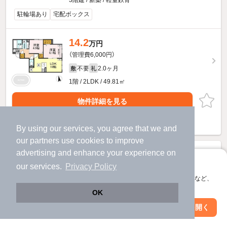
3階建 / 新築 / 軽量鉄骨
駐輪場あり
宅配ボックス
14.2
万円
（管理費6,000円）
不要
2.0ヶ月
敷
礼
1階 / 2LDK / 49.81㎡
物件詳細を見る
ほか提供
By using our services, you agree that we and
our
partners
use cookies to improve
advertising and enhance your experience on
アプリに切り替えて、サクサクお部屋探し
our services.
Privacy Policy
会員登録なしですぐ使える。マップ検索やお気に入り保存など、
アプリ限定の便利な機能が使えます！
OK
Web版で続行
アプリを開く
駅・沿線を変更
絞り込み条件を変更