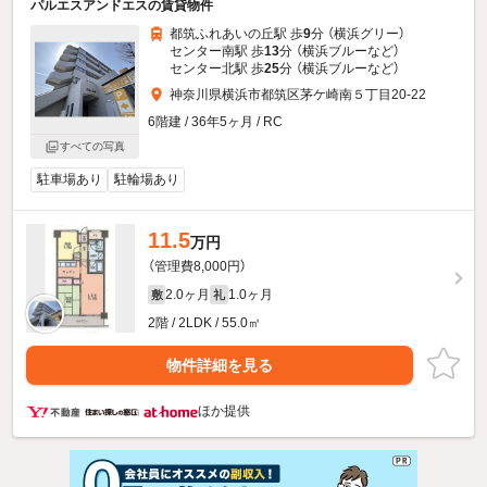
パルエスアンドエスの賃貸物件
都筑ふれあいの丘駅 歩
9
分 （横浜グリー）
センター南駅 歩
13
分 （横浜ブルー
など
）
センター北駅 歩
25
分 （横浜ブルー
など
）
神奈川県横浜市都筑区茅ケ崎南５丁目20-22
6階建 / 36年5ヶ月 / RC
すべての写真
駐車場あり
駐輪場あり
11.5
万円
（管理費8,000円）
2.0ヶ月
1.0ヶ月
敷
礼
2階 / 2LDK / 55.0㎡
物件詳細を見る
ほか提供