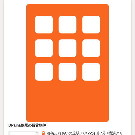
DPaina鴨居の賃貸物件
都筑ふれあいの丘駅 バス
22
分 歩
7
分 （横浜グリ