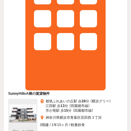
SunnyHillsA棟の賃貸物件
都筑ふれあいの丘駅 歩
28
分 （横浜グリー）
江田駅 歩
13
分 （田園都市線）
市が尾駅 歩
15
分 （田園都市線）
神奈川県横浜市青葉区荏田西３丁目
3階建 / 1年10ヶ月 / 軽量鉄骨