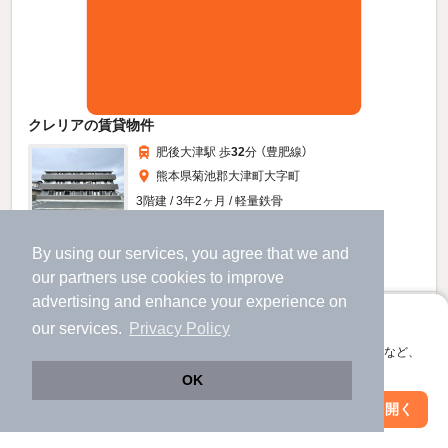
クレリアの賃貸物件
肥後大津駅 歩
32
分 （豊肥線）
熊本県菊池郡大津町大字町
3階建 / 3年2ヶ月 / 軽量鉄骨
すべての写真
By using our services, you agree that we and
駐車場あり
駐輪場あり
our
partners
use cookies to improve
advertising and enhance your experience on
5.8
万円
アプリに切り替えて、サクサクお部屋探し
our services.
Privacy Policy
（管理費5,000円）
会員登録なしですぐ使える。マップ検索やお気に入り保存など、
不要
90,000円
アプリ限定の便利な機能が使えます！
敷
礼
OK
1階 / 2LDK / 48.91㎡
Web版で続行
アプリを開く
市区町村を変更
絞り込み条件を変更
お問い合わせ
（無料）