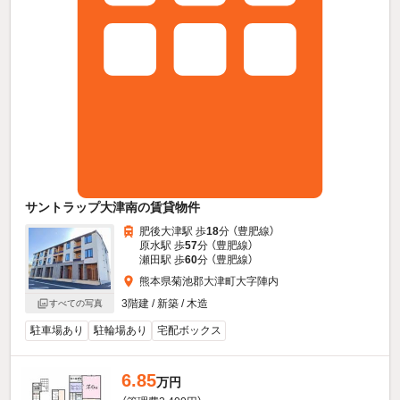
サントラップ大津南の賃貸物件
肥後大津駅 歩
18
分 （豊肥線）
原水駅 歩
57
分 （豊肥線）
瀬田駅 歩
60
分 （豊肥線）
熊本県菊池郡大津町大字陣内
3階建 / 新築 / 木造
すべての写真
駐車場あり
駐輪場あり
宅配ボックス
6.85
万円