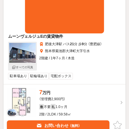
ムーンヴェルジュEの賃貸物件
肥後大津駅 バス
21
分 歩
9
分 （豊肥線）
熊本県菊池郡大津町大字引水
2階建 / 1年7ヶ月 / 木造
すべての写真
駐車場あり
駐輪場あり
宅配ボックス
7
万円
（管理費2,900円）
不要
1.0ヶ月
敷
礼
2階 / 2LDK / 59.58㎡
お問い合わせ
（無料）