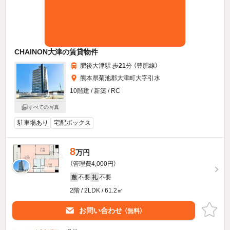
CHAINON大津の賃貸物件
肥後大津駅 歩
21
分 （豊肥線）
熊本県菊池郡大津町大字引水
10階建 / 新築 / RC
すべての写真
駐車場あり
宅配ボックス
8
万円
（管理費4,000円）
不要
不要
敷
礼
2階 / 2LDK / 61.2㎡
お問い合わせ
（無料）