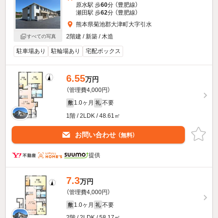
原水駅 歩
60
分 （豊肥線）
瀬田駅 歩
62
分 （豊肥線）
熊本県菊池郡大津町大字引水
2階建 / 新築 / 木造
すべての写真
駐車場あり
駐輪場あり
宅配ボックス
6.55
万円
（管理費4,000円）
1.0ヶ月
不要
敷
礼
1階 / 2LDK / 48.61㎡
お問い合わせ
（無料）
提供
7.3
万円
（管理費4,000円）
1.0ヶ月
不要
敷
礼
2階 / 2LDK / 58.17㎡