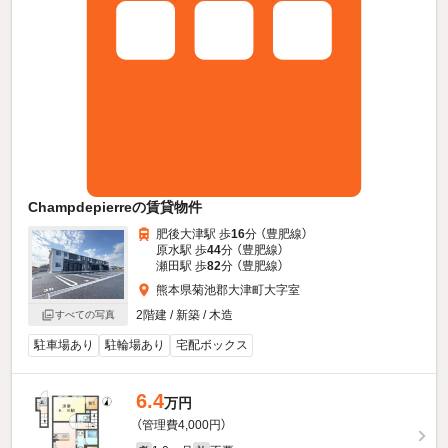
Champdepierreの賃貸物件
肥後大津駅 歩
16
分 （豊肥線）
原水駅 歩
44
分 （豊肥線）
瀬田駅 歩
82
分 （豊肥線）
熊本県菊池郡大津町大字室
2階建 / 新築 / 木造
すべての写真
駐車場あり
駐輪場あり
宅配ボックス
6.4
万円
（管理費4,000円）