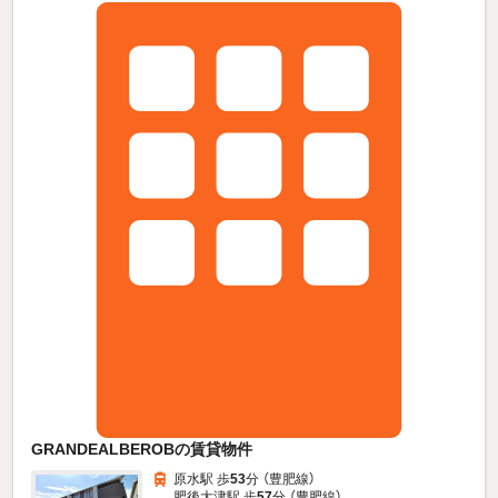
GRANDEALBEROBの賃貸物件
原水駅 歩
53
分 （豊肥線）
肥後大津駅 歩
57
分 （豊肥線）