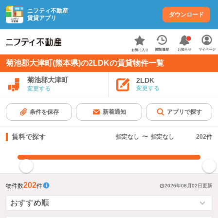
ニフティ不動産
ダウンロード
賃貸アプリ
お知らせ
閲覧履歴
マイページ
お気に入り
菊池郡大津町(熊本県)の2LDKの賃貸物件一覧
菊池郡大津町
2LDK
変更する
変更する
条件を保存
新着通知
アプリで探す
賃料で探す
指定なし
〜
指定なし
202
件
指定した賃料で絞り込む
202
物件数
件
2026年08月02日
更新