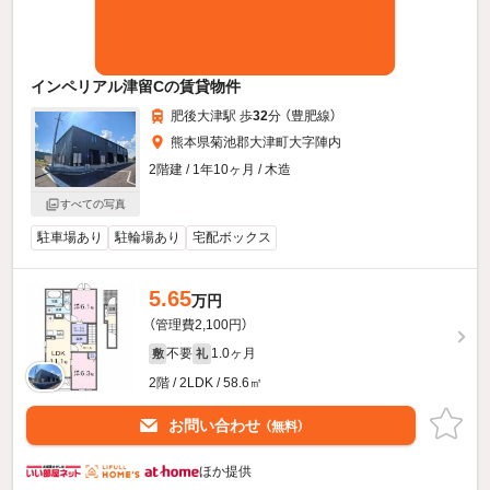
インペリアル津留Cの賃貸物件
肥後大津駅 歩
32
分 （豊肥線）
熊本県菊池郡大津町大字陣内
2階建 / 1年10ヶ月 / 木造
すべての写真
駐車場あり
駐輪場あり
宅配ボックス
5.65
万円
（管理費2,100円）
不要
1.0ヶ月
敷
礼
2階 / 2LDK / 58.6㎡
お問い合わせ
（無料）
ほか提供