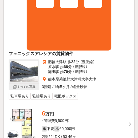
フェニックスアレシアの賃貸物件
肥後大津駅 歩
22
分 （豊肥線）
原水駅 歩
68
分 （豊肥線）
瀬田駅 歩
70
分 （豊肥線）
熊本県菊池郡大津町大字大津
3階建 / 1年5ヶ月 / 軽量鉄骨
すべての写真
駐車場あり
駐輪場あり
宅配ボックス
6
万円
（管理費5,500円）
不要
60,000円
敷
礼
2階 / 2LDK / 53.46㎡