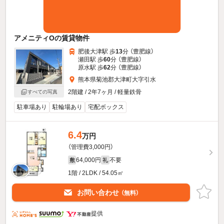
アメニティOの賃貸物件
肥後大津駅 歩
13
分 （豊肥線）
瀬田駅 歩
60
分 （豊肥線）
原水駅 歩
62
分 （豊肥線）
熊本県菊池郡大津町大字引水
2階建 / 2年7ヶ月 / 軽量鉄骨
すべての写真
駐車場あり
駐輪場あり
宅配ボックス
6.4
万円
（管理費3,000円）
64,000円
不要
敷
礼
1階 / 2LDK / 54.05㎡
お問い合わせ
（無料）
提供