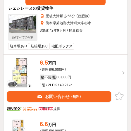
シェシレーヌの賃貸物件
肥後大津駅 歩
56
分 （豊肥線）
熊本県菊池郡大津町大字杉水
3階建 / 2年9ヶ月 / 軽量鉄骨
すべての写真
駐車場あり
駐輪場あり
宅配ボックス
6.5
万円
（管理費6,000円）
不要
80,000円
敷
礼
1階 / 2LDK / 49.21㎡
お問い合わせ
（無料）
提供
6.6
万円
（管理費6,000円）