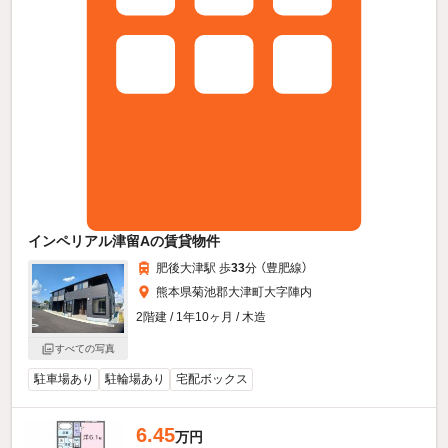
インペリアル津留Aの賃貸物件
肥後大津駅 歩
33
分 （豊肥線）
熊本県菊池郡大津町大字陣内
2階建 / 1年10ヶ月 / 木造
すべての写真
駐車場あり
駐輪場あり
宅配ボックス
6.45
万円