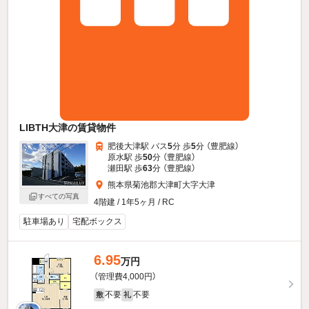
LIBTH大津の賃貸物件
肥後大津駅 バス
5
分 歩
5
分 （豊肥線）
原水駅 歩
50
分 （豊肥線）
瀬田駅 歩
63
分 （豊肥線）
熊本県菊池郡大津町大字大津
すべての写真
4階建 / 1年5ヶ月 / RC
駐車場あり
宅配ボックス
6.95
万円
（管理費4,000円）
不要
不要
敷
礼