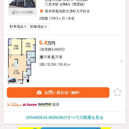
三里木駅 歩
94
分 （豊肥線）
熊本県菊池郡大津町大字杉水
すべての写真
2階建 / 2年3ヶ月 / 木造
駐車場あり
駐輪場あり
5.4
万円
（管理費4,000円）
不要
不要
敷
礼
1階 / 2LDK / 50.41㎡
お問い合わせ
（無料）
提供
GRANDEALBEROBのすべての部屋を見る