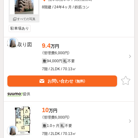
8階建 / 24年4ヶ月 / 鉄筋コン
すべての写真
駐車場あり
9.4
万円
（管理費6,000円）
94,000円
不要
敷
礼
7階 / 2LDK / 70.13㎡
お問い合わせ
（無料）
提供
10
万円
（管理費6,000円）
1.0ヶ月
不要
敷
礼
7階 / 2LDK / 70.13㎡