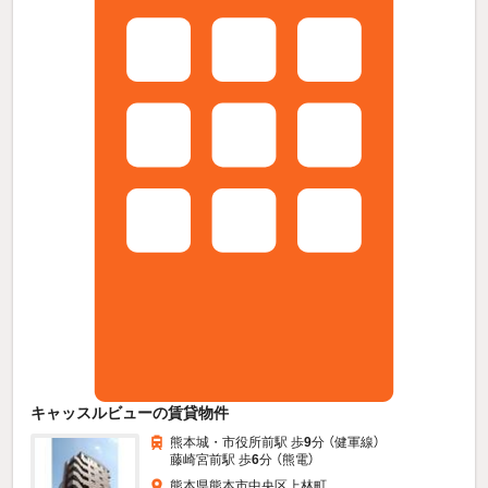
キャッスルビューの賃貸物件
熊本城・市役所前駅 歩
9
分 （健軍線）
藤崎宮前駅 歩
6
分 （熊電）
熊本県熊本市中央区上林町