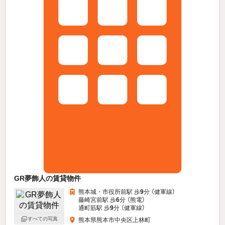
GR夢飾人の賃貸物件
熊本城・市役所前駅 歩
9
分 （健軍線）
藤崎宮前駅 歩
6
分 （熊電）
通町筋駅 歩
9
分 （健軍線）
すべての写真
熊本県熊本市中央区上林町