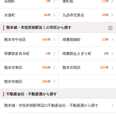
花畑町
通町筋
3
件
11
件
水道町
九品寺交差点
86
件
48
件
熊本城・市役所前駅近くの市区から探す
熊本市中央区
球磨郡錦町
565
件
23
件
球磨郡多良木町
球磨郡あさぎり町
2
件
9
件
熊本市東区
熊本市西区
688
件
267
件
熊本市南区
385
件
不動産会社・不動産屋から探す
熊本城・市役所前駅周辺の不動産会社・不動産屋から探す