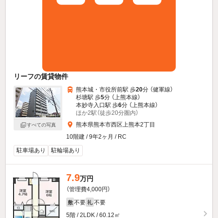
リーフの賃貸物件
熊本城・市役所前駅 歩
20
分 （健軍線）
杉塘駅 歩
5
分 （上熊本線）
本妙寺入口駅 歩
6
分 （上熊本線）
ほか2駅（徒歩20分圏内）
熊本県熊本市西区上熊本2丁目
すべての写真
10階建 / 9年2ヶ月 / RC
駐車場あり
駐輪場あり
7.9
万円
（管理費4,000円）
不要
不要
敷
礼
5階 / 2LDK / 60.12㎡