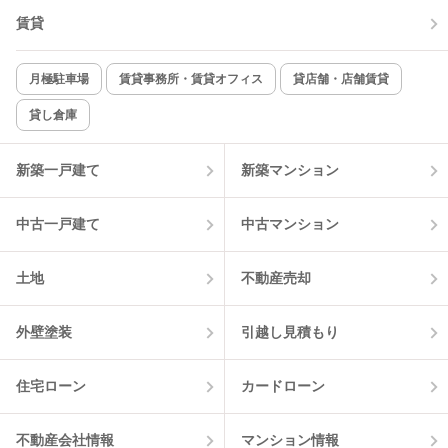
賃貸
TV付インターホン
角部屋
新着のみ
インターネット無料
月極駐車場
賃貸事務所・賃貸オフィス
貸店舗・店舗賃貸
貸し倉庫
該当件数:
物件一覧に反映
8
件
新築一戸建て
新築マンション
中古一戸建て
中古マンション
土地
不動産売却
外壁塗装
引越し見積もり
住宅ローン
カードローン
不動産会社情報
マンション情報