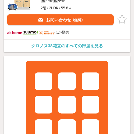
不要
不要
敷
礼
2階 / 2LDK / 55.8㎡
お問い合わせ
（無料）
ほか提供
クロノス38花立のすべての部屋を見る