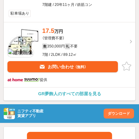
7階建 / 20年11ヶ月 / 鉄筋コン
駐車場あり
17.5
万円
（管理費不要）
350,000円
不要
敷
礼
7階 / 2LDK / 89.12㎡
お問い合わせ
（無料）
提供
GR夢飾人のすべての部屋を見る
ニフティ不動産
ダウンロード
賃貸アプリ