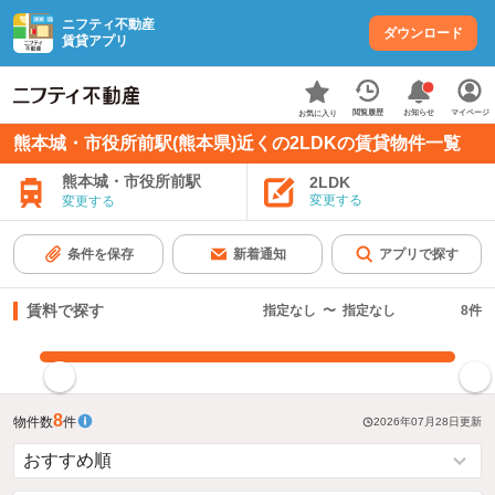
ニフティ不動産
ダウンロード
賃貸アプリ
お知らせ
閲覧履歴
マイページ
お気に入り
熊本城・市役所前駅(熊本県)近くの2LDKの賃貸物件一覧
熊本城・市役所前駅
2LDK
変更する
変更する
条件を保存
新着通知
アプリで探す
賃料で探す
指定なし
〜
指定なし
8
件
指定した賃料で絞り込む
8
物件数
件
2026年07月28日
更新