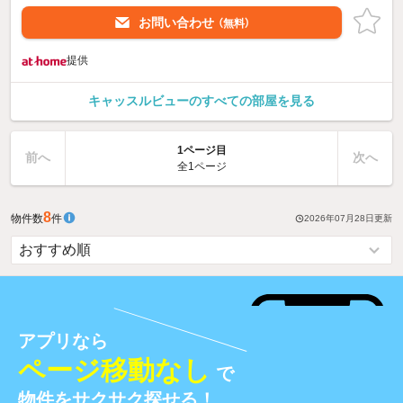
お問い合わせ
（無料）
提供
キャッスルビューのすべての部屋を見る
1ページ目
前へ
次へ
全1ページ
8
物件数
件
2026年07月28日
更新
アプリなら
ページ移動なし
で
物件をサクサク探せる！