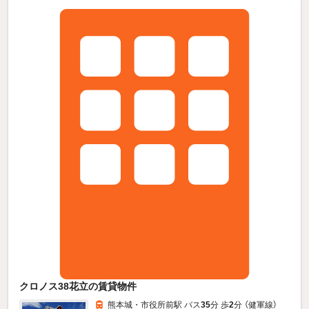
クロノス38花立の賃貸物件
熊本城・市役所前駅 バス
35
分 歩
2
分 （健軍線）