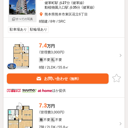
健軍町駅 歩
27
分 （健軍線）
動植物園入口駅 歩
35
分 （健軍線）
熊本県熊本市東区花立6丁目
すべての写真
8階建 / 8年 / SRC
駐車場あり
駐輪場あり
7.4
万円
（管理費3,000円）
不要
不要
敷
礼
8階 / 2LDK / 55.8㎡
お問い合わせ
（無料）
ほか提供
7.3
万円
（管理費3,000円）
不要
不要
敷
礼
7階 / 2LDK / 55.8㎡