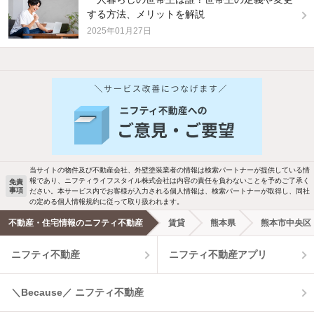
する方法、メリットを解説
2025年01月27日
他の人はこんな条件で絞り込んでいます！
人気のこだわり条件
新着物件メール通知
バス・トイレ別
2階以上
検索中の条件の新着物件情報をいち早く
駐車場あり
ペット相談
お知らせします
当サイトの物件及び不動産会社、外壁塗装業者の情報は検索パートナーが提供している情
報であり、ニフティライフスタイル株式会社は内容の責任を負わないことを予めご了承く
免責
事項
ださい。本サービス内でお客様が入力される個人情報は、検索パートナーが取得し、同社
洗濯機置場あり
独立洗面台
新着メール通知を受け取る
の定める個人情報規約に従って取り扱われます。
不動産・住宅情報のニフティ不動産
賃貸
熊本県
熊本市中央区
エアコンあり
都市ガス
ニフティ不動産
ニフティ不動産アプリ
温水洗浄便座
オートロック
＼Because／ ニフティ不動産
コンロ2口以上
追焚き機能